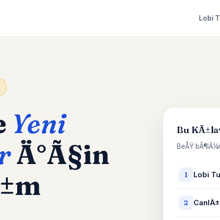
Lobi 
e
Yeni
Bu KÄ±la
r
Ä°Ã§in
BeÅŸ bÃ¶lÃ¼m
Ä±m
Lobi T
1
CanlÄ±
2