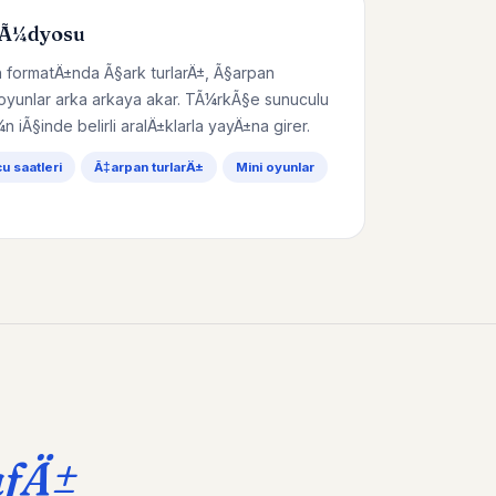
tÃ¼dyosu
 formatÄ±nda Ã§ark turlarÄ±, Ã§arpan
 oyunlar arka arkaya akar. TÃ¼rkÃ§e sunuculu
¼n iÃ§inde belirli aralÄ±klarla yayÄ±na girer.
 saatleri
Ã‡arpan turlarÄ±
Mini oyunlar
afÄ±