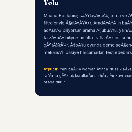
Yolu
Madrid Bet lobisi; saÄŸlayÄ±cÄ±, tema ve Ã¶
filtreleriyle Ã§alÄ±ÅŸÄ±r. AradÄ±ÄŸÄ±n ba
adÄ±nÄ± biliyorsan arama Ã§ubuÄŸu, yalnÄ
tarzÄ±nÄ± biliyorsan filtre raflarÄ± seni son
gÃ¶tÃ¼rÃ¼r. Ã‡oÄŸu oyunda demo seÃ§ene
mekaniÄŸi bakiye harcamadan test edebilirs
Ä°pucu:
Yeni baÅŸlÄ±yorsan Ã¶nce "KlasikleÅŸen
rafÄ±na gÃ¶z at; kurallarÄ± en hÄ±zlÄ± kavrana
orada durur.