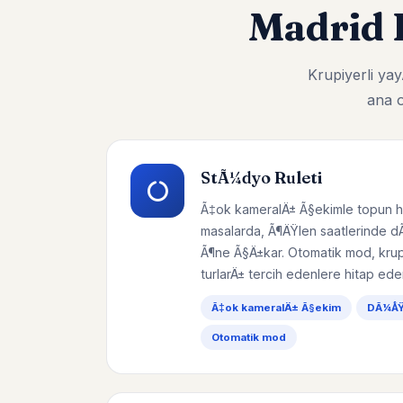
Madrid 
Krupiyerli y
ana o
StÃ¼dyo Ruleti
Ã‡ok kameralÄ± Ã§ekimle topun h
masalarda, Ã¶ÄŸlen saatlerinde d
Ã¶ne Ã§Ä±kar. Otomatik mod, krupi
turlarÄ± tercih edenlere hitap eder
Ã‡ok kameralÄ± Ã§ekim
DÃ¼ÅŸÃ
Otomatik mod