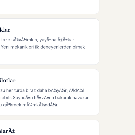
klar
 taze sÃ¼rÃ¼mleri, yayÄ±na Ã§Ä±kar
Yeni mekanikleri ilk deneyenlerden olmak
lotlar
zu her turda biraz daha bÃ¼yÃ¼r; Ã¶dÃ¼l
enebilir. SayacÄ±n hÄ±zÄ±na bakarak havuzun
Ÿunu gÃ¶rmek mÃ¼mkÃ¼ndÃ¼r.
larÄ±