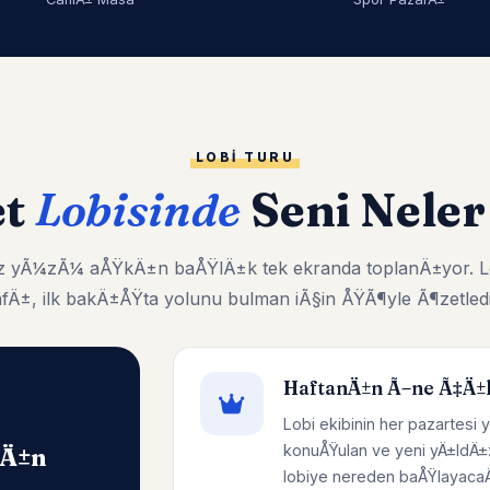
LOBI TURU
et
Lobisinde
Seni Neler
kiz yÃ¼zÃ¼ aÅŸkÄ±n baÅŸlÄ±k tek ekranda toplanÄ±yor. L
afÄ±, ilk bakÄ±ÅŸta yolunu bulman iÃ§in ÅŸÃ¶yle Ã¶zetledi
HaftanÄ±n Ã–ne Ã‡Ä±
Lobi ekibinin her pazartesi y
konuÅŸulan ve yeni yÄ±ldÄ±
nÄ±n
lobiye nereden baÅŸlayacaÄŸ