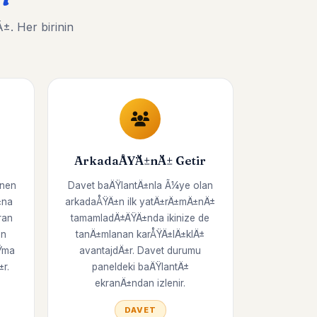
. Her birinin
ArkadaÅŸÄ±nÄ± Getir
enen
Davet baÄŸlantÄ±nla Ã¼ye olan
±na
arkadaÅŸÄ±n ilk yatÄ±rÄ±mÄ±nÄ±
ran
tamamladÄ±ÄŸÄ±nda ikinize de
on
tanÄ±mlanan karÅŸÄ±lÄ±klÄ±
Ÿma
avantajdÄ±r. Davet durumu
r.
paneldeki baÄŸlantÄ±
ekranÄ±ndan izlenir.
DAVET