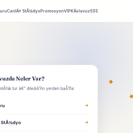
Turu
CanlÄ± StÃ¼dyo
Promosyon
VIP
KÄ±lavuz
SSS
vuzda Neler Var?
lÃ¼k tur â€” dilediÄŸin yerden baÅŸla:
uru
 StÃ¼dyo