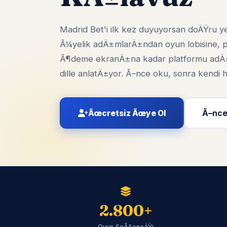
Madrid Bet'i ilk kez duyuyorsan doÄŸru y
Ã¼yelik adÄ±mlarÄ±ndan oyun lobisine,
Ã¶deme ekranÄ±na kadar platformu adÄ
dille anlatÄ±yor. Ã–nce oku, sonra kend
Ãœcretsiz Ãœye Ol
Ã–nce
2.800+
Oyun SeÃ§eneÄŸi