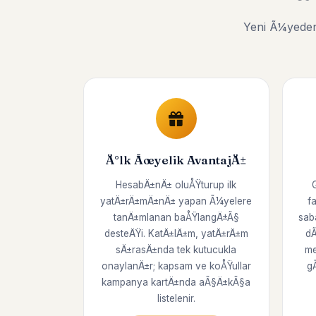
Yeni Ã¼yeden
Ä°lk Ãœyelik AvantajÄ±
HesabÄ±nÄ± oluÅŸturup ilk
yatÄ±rÄ±mÄ±nÄ± yapan Ã¼yelere
f
tanÄ±mlanan baÅŸlangÄ±Ã§
sab
desteÄŸi. KatÄ±lÄ±m, yatÄ±rÄ±m
dÃ
sÄ±rasÄ±nda tek kutucukla
me
onaylanÄ±r; kapsam ve koÅŸullar
g
kampanya kartÄ±nda aÃ§Ä±kÃ§a
listelenir.