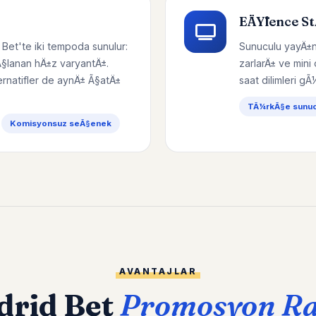
EÄŸlence S
 Bet'te iki tempoda sunulur:
Sunuculu yayÄ±n
Ã§lanan hÄ±z varyantÄ±.
zarlarÄ± ve mini
ernatifler de aynÄ± Ã§atÄ±
saat dilimleri gÃ
TÃ¼rkÃ§e sunucu
Komisyonsuz seÃ§enek
AVANTAJLAR
drid Bet
Promosyon R