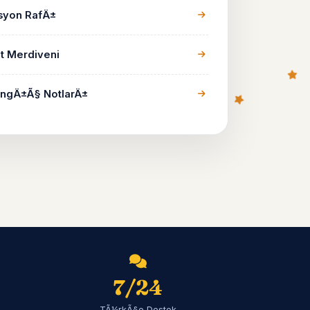
yon RafÄ±
t Merdiveni
ngÄ±Ã§ NotlarÄ±
7/24
TÃ¼rkÃ§e Destek