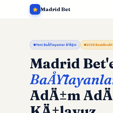
Madrid Bet
Yeni BaÅŸlayanlar Ä°Ã§in
2026 BaskÄ±sÄ±
Madrid Bet'
BaÅŸlayanla
AdÄ±m Ad
KÄ±lavuz