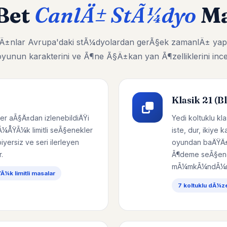
Bet
CanlÄ± StÃ¼dyo
Ma
ayÄ±nlar Avrupa'daki stÃ¼dyolardan gerÃ§ek zamanlÄ± yap
yunun karakterini ve Ã¶ne Ã§Ä±kan yan Ã¶zelliklerini ince
Klasik 21 (B
er aÃ§Ä±dan izlenebildiÄŸi
Yedi koltuklu k
Ã¼ÅŸÃ¼k limitli seÃ§enekler
iste, dur, ikiye 
yersiz ve seri ilerleyen
oyundan baÄŸÄ±
.
Ã¶deme seÃ§ene
mÃ¼mkÃ¼ndÃ¼r
¼k limitli masalar
7 koltuklu dÃ¼z