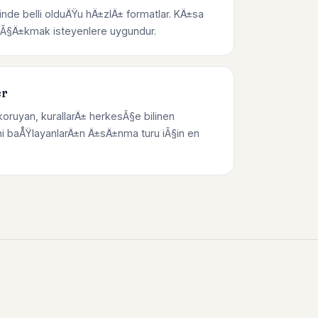
inde belli olduÄŸu hÄ±zlÄ± formatlar. KÄ±sa
p Ã§Ä±kmak isteyenlere uygundur.
er
koruyan, kurallarÄ± herkesÃ§e bilinen
i baÅŸlayanlarÄ±n Ä±sÄ±nma turu iÃ§in en