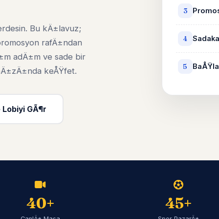
Promos
3
erdesin. Bu kÄ±lavuz;
Sadaka
4
 promosyon rafÄ±ndan
±m adÄ±m ve sade bir
BaÅŸla
5
i hÄ±zÄ±nda keÅŸfet.
 Lobiyi GÃ¶r
40+
45+
CanlÄ± Masa
Spor PazarÄ±