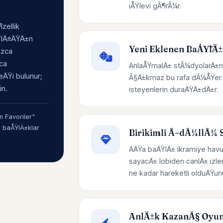
iÅŸlevi gÃ¶rÃ¼r.
zellik
ÅŸlÄ±ÄŸÄ±n
Yeni Eklenen BaÅŸlÄ±
±zca
uca
AnlaÅŸmalÄ± stÃ¼dyolarÄ±n
ÄŸi bulunur;
Ã§Ä±kmaz bu rafa dÃ¼ÅŸer. 
in.
isteyenlerin duraÄŸÄ±dÄ±r.
 Favoriler"
n baÅŸlÄ±klar
Birikimli Ã–dÃ¼llÃ¼ S
AÄŸa baÄŸlÄ± ikramiye havu
sayacÄ± lobiden canlÄ± izl
ne kadar hareketli olduÄ
AnlÄ±k KazanÃ§ Oyun