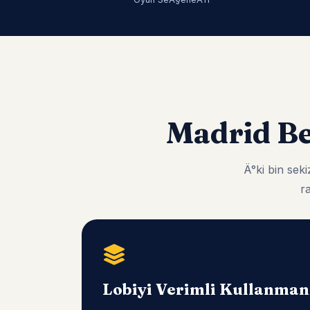
Madrid B
Ä°ki bin se
r
Lobiyi Verimli Kullanma