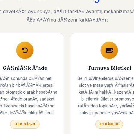
 davetkÃ¢r oyuncuya, dÃ¶rt farklÄ± avantaj mekanizmasÄ±
Ã§alÄ±ÅŸma dÃ¼zeni farklÄ±dÄ±r:
GÃ¼nlÃ¼k Ä°ade
Turnuva Biletleri
GÃ¼n sonunda oluÅŸan net
Belirli dÃ¶nemlerde dÃ¼zenl
arkÄ±n bir bÃ¶lÃ¼mÃ¼ ertesi
slot ve masa yarÄ±ÅŸmalarÄ
ah otomatik olarak hesabÄ±na
katÄ±lÄ±m hakkÄ± kazandÄ±
¶ner. Ä°ade oranÄ±, sadakat
biletlerdir. Biletler promosy
rdivenindeki basamaÄŸÄ±na
rafÄ±ndan toplanÄ±r, yarÄ±Å
Ã¶re deÄŸiÅŸkenlik gÃ¶sterir.
takvimi panelde yayÄ±nlanÄ±
HER GÃ¼N
ETKINLIK