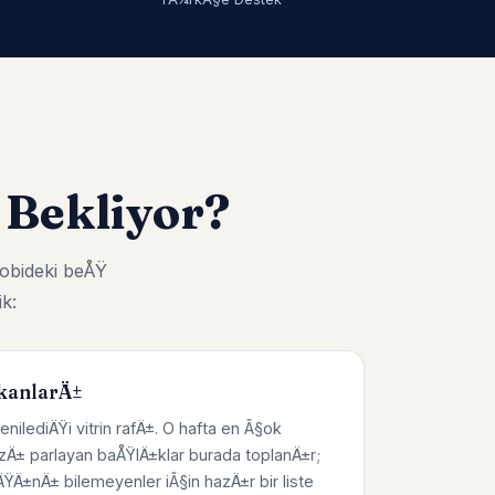
 Bekliyor?
obideki beÅŸ
k:
kanlarÄ±
enilediÄŸi vitrin rafÄ±. O hafta en Ã§ok
zÄ± parlayan baÅŸlÄ±klar burada toplanÄ±r;
Ä±nÄ± bilemeyenler iÃ§in hazÄ±r bir liste