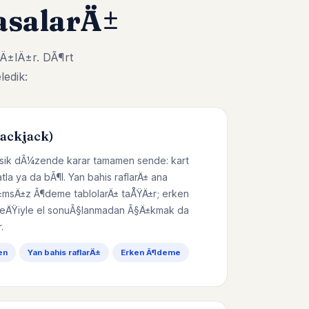
salarÄ±
Ä±lÄ±r. DÃ¶rt
ledik:
lackjack)
lasik dÃ¼zende karar tamamen sende: kart
katla ya da bÃ¶l. Yan bahis raflarÄ± ana
msÄ±z Ã¶deme tablolarÄ± taÅŸÄ±r; erken
ÄŸiyle el sonuÃ§lanmadan Ã§Ä±kmak da
.
en
Yan bahis raflarÄ±
Erken Ã¶deme