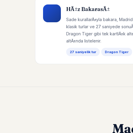
HÄ±z BakarasÄ±
Sade kurallarÄ±yla bakara, Madrid
klasik turlar ve 27 saniyede sonu
Dragon Tiger gibi tek kartlÄ±k alt
altÄ±nda listelenir.
27 saniyelik tur
Dragon Tiger
Ma