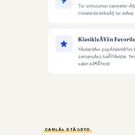
Tur sonucunun saniyeler iÃ§
molalarda birkaÃ§ tur atÄ±
KlasikleÅŸen Favoril
YÄ±llardÄ±r popÃ¼lerliÄŸini 
zamansÄ±z baÅŸlÄ±klar. Yen
sakin kÃ¶ÅŸedir.
CANLÄ± STÃ¼DYO