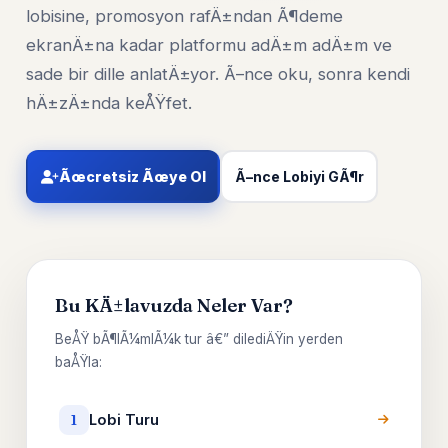
lobisine, promosyon rafÄ±ndan Ã¶deme
ekranÄ±na kadar platformu adÄ±m adÄ±m ve
sade bir dille anlatÄ±yor. Ã–nce oku, sonra kendi
hÄ±zÄ±nda keÅŸfet.
Ãœcretsiz Ãœye Ol
Ã–nce Lobiyi GÃ¶r
Bu KÄ±lavuzda Neler Var?
BeÅŸ bÃ¶lÃ¼mlÃ¼k tur â€” dilediÄŸin yerden
baÅŸla:
Lobi Turu
1