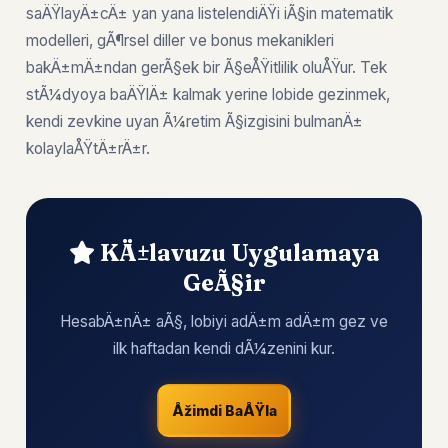
saÄŸlayÄ±cÄ± yan yana listelendiÄŸi iÃ§in matematik
modelleri, gÃ¶rsel diller ve bonus mekanikleri
bakÄ±mÄ±ndan gerÃ§ek bir Ã§eÅŸitlilik oluÅŸur. Tek
stÃ¼dyoya baÄŸlÄ± kalmak yerine lobide gezinmek,
kendi zevkine uyan Ã¼retim Ã§izgisini bulmanÄ±
kolaylaÅŸtÄ±rÄ±r.
KÄ±lavuzu Uygulamaya
GeÃ§ir
HesabÄ±nÄ± aÃ§, lobiyi adÄ±m adÄ±m gez ve
ilk haftadan kendi dÃ¼zenini kur.
Åžimdi BaÅŸla