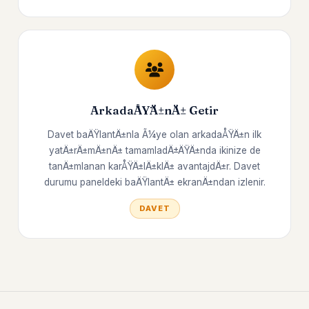
ArkadaÅŸÄ±nÄ± Getir
Davet baÄŸlantÄ±nla Ã¼ye olan arkadaÅŸÄ±n ilk
yatÄ±rÄ±mÄ±nÄ± tamamladÄ±ÄŸÄ±nda ikinize de
tanÄ±mlanan karÅŸÄ±lÄ±klÄ± avantajdÄ±r. Davet
durumu paneldeki baÄŸlantÄ± ekranÄ±ndan izlenir.
DAVET