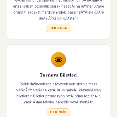
GÃ¼n sonunda oluÅŸan net farkÄ±n bir bÃ¶lÃ¼mÃ¼
ertesi sabah otomatik olarak hesabÄ±na dÃ¶ner. Ä°ade
oranÄ±, sadakat merdivenindeki basamaÄŸÄ±na gÃ¶re
deÄŸiÅŸkenlik gÃ¶sterir.
HER GÃ¼N
Turnuva Biletleri
Belirli dÃ¶nemlerde dÃ¼zenlenen slot ve masa
yarÄ±ÅŸmalarÄ±na katÄ±lÄ±m hakkÄ± kazandÄ±ran
biletlerdir. Biletler promosyon rafÄ±ndan toplanÄ±r,
yarÄ±ÅŸma takvimi panelde yayÄ±nlanÄ±r.
ETKINLIK