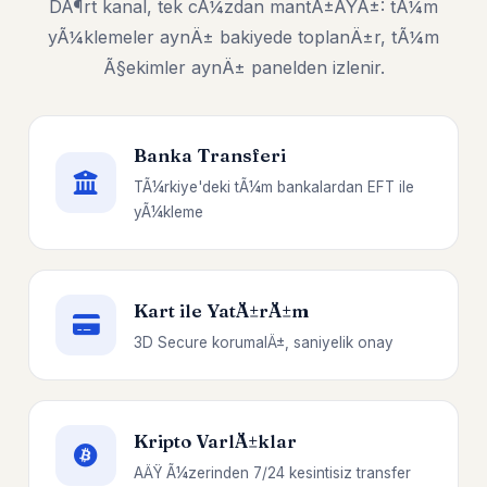
DÃ¶rt kanal, tek cÃ¼zdan mantÄ±ÄŸÄ±: tÃ¼m
yÃ¼klemeler aynÄ± bakiyede toplanÄ±r, tÃ¼m
Ã§ekimler aynÄ± panelden izlenir.
Banka Transferi
TÃ¼rkiye'deki tÃ¼m bankalardan EFT ile
yÃ¼kleme
Kart ile YatÄ±rÄ±m
3D Secure korumalÄ±, saniyelik onay
Kripto VarlÄ±klar
AÄŸ Ã¼zerinden 7/24 kesintisiz transfer