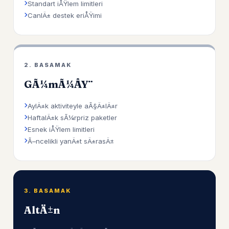
Standart iÅŸlem limitleri
CanlÄ± destek eriÅŸimi
2. BASAMAK
GÃ¼mÃ¼ÅŸ
AylÄ±k aktiviteyle aÃ§Ä±lÄ±r
HaftalÄ±k sÃ¼rpriz paketler
Esnek iÅŸlem limitleri
Ã–ncelikli yanÄ±t sÄ±rasÄ±
3. BASAMAK
AltÄ±n