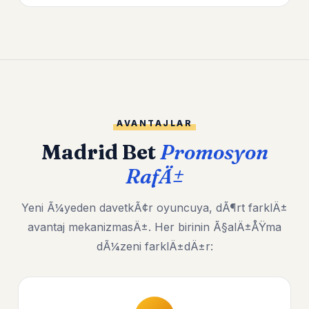
AVANTAJLAR
Madrid Bet
Promosyon
RafÄ±
Yeni Ã¼yeden davetkÃ¢r oyuncuya, dÃ¶rt farklÄ±
avantaj mekanizmasÄ±. Her birinin Ã§alÄ±ÅŸma
dÃ¼zeni farklÄ±dÄ±r: