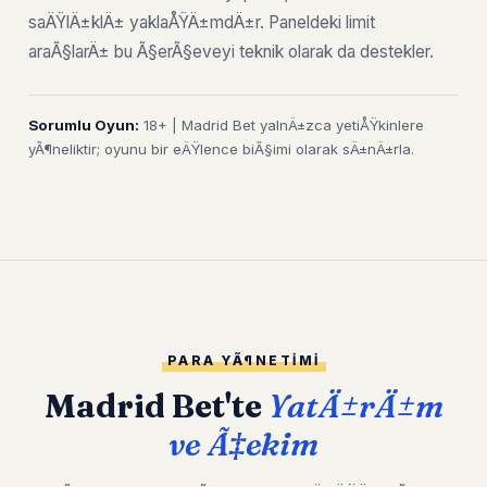
saÄŸlÄ±klÄ± yaklaÅŸÄ±mdÄ±r. Paneldeki limit
araÃ§larÄ± bu Ã§erÃ§eveyi teknik olarak da destekler.
Sorumlu Oyun:
18+ | Madrid Bet yalnÄ±zca yetiÅŸkinlere
yÃ¶neliktir; oyunu bir eÄŸlence biÃ§imi olarak sÄ±nÄ±rla.
PARA YÃ¶NETIMI
Madrid Bet'te
YatÄ±rÄ±m
ve Ã‡ekim