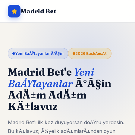
Madrid Bet
Yeni BaÅŸlayanlar Ä°Ã§in
2026 BaskÄ±sÄ±
Madrid Bet'e
Yeni
BaÅŸlayanlar
Ä°Ã§in
AdÄ±m AdÄ±m
KÄ±lavuz
Madrid Bet'i ilk kez duyuyorsan doÄŸru yerdesin.
Bu kÄ±lavuz; Ã¼yelik adÄ±mlarÄ±ndan oyun