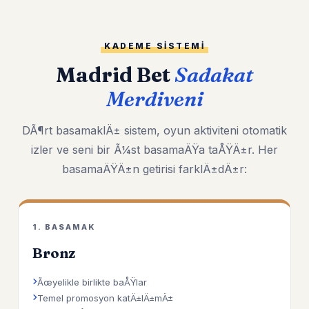
KADEME SISTEMI
Madrid Bet
Sadakat
Merdiveni
DÃ¶rt basamaklÄ± sistem, oyun aktiviteni otomatik
izler ve seni bir Ã¼st basamaÄŸa taÅŸÄ±r. Her
basamaÄŸÄ±n getirisi farklÄ±dÄ±r:
1. BASAMAK
Bronz
Ãœyelikle birlikte baÅŸlar
Temel promosyon katÄ±lÄ±mÄ±