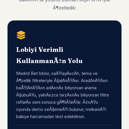
Ã¶zetledik:
Lobiyi Verimli
KullanmanÄ±n Yolu
Madrid Bet lobisi; saÄŸlayÄ±cÄ±, tema ve
Ã¶zellik filtreleriyle Ã§alÄ±ÅŸÄ±r. AradÄ±ÄŸÄ±n
baÅŸlÄ±ÄŸÄ±n adÄ±nÄ± biliyorsan arama
Ã§ubuÄŸu, yalnÄ±zca tarzÄ±nÄ± biliyorsan filtre
raflarÄ± seni sonuca gÃ¶tÃ¼rÃ¼r. Ã‡oÄŸu
oyunda demo seÃ§eneÄŸi bulunur; mekaniÄŸi
bakiye harcamadan test edebilirsin.