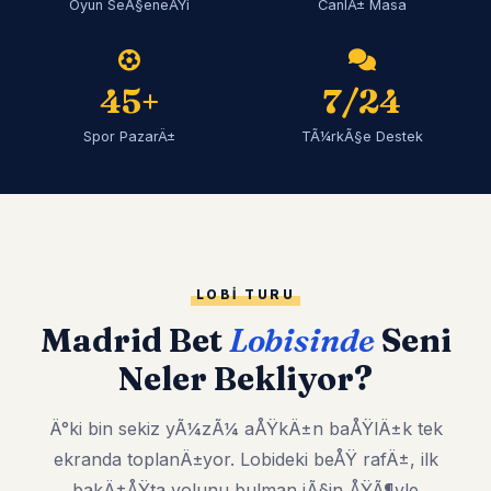
Oyun SeÃ§eneÄŸi
CanlÄ± Masa
45+
7/24
Spor PazarÄ±
TÃ¼rkÃ§e Destek
LOBI TURU
Madrid Bet
Lobisinde
Seni
Neler Bekliyor?
Ä°ki bin sekiz yÃ¼zÃ¼ aÅŸkÄ±n baÅŸlÄ±k tek
ekranda toplanÄ±yor. Lobideki beÅŸ rafÄ±, ilk
bakÄ±ÅŸta yolunu bulman iÃ§in ÅŸÃ¶yle