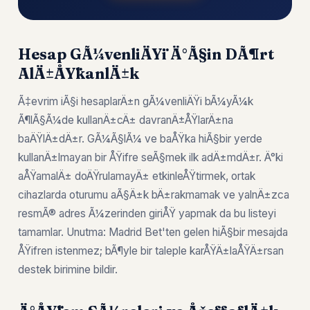
Hesap GÃ¼venliÄŸi Ä°Ã§in DÃ¶rt
AlÄ±ÅŸkanlÄ±k
Ã‡evrim iÃ§i hesaplarÄ±n gÃ¼venliÄŸi bÃ¼yÃ¼k
Ã¶lÃ§Ã¼de kullanÄ±cÄ± davranÄ±ÅŸlarÄ±na
baÄŸlÄ±dÄ±r. GÃ¼Ã§lÃ¼ ve baÅŸka hiÃ§bir yerde
kullanÄ±lmayan bir ÅŸifre seÃ§mek ilk adÄ±mdÄ±r. Ä°ki
aÅŸamalÄ± doÄŸrulamayÄ± etkinleÅŸtirmek, ortak
cihazlarda oturumu aÃ§Ä±k bÄ±rakmamak ve yalnÄ±zca
resmÃ® adres Ã¼zerinden giriÅŸ yapmak da bu listeyi
tamamlar. Unutma: Madrid Bet'ten gelen hiÃ§bir mesajda
ÅŸifren istenmez; bÃ¶yle bir taleple karÅŸÄ±laÅŸÄ±rsan
destek birimine bildir.