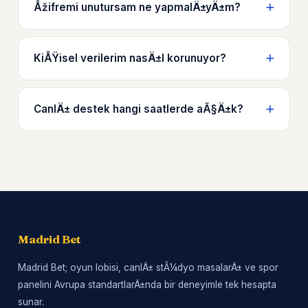
Åžifremi unutursam ne yapmalÄ±yÄ±m?
KiÅŸisel verilerim nasÄ±l korunuyor?
CanlÄ± destek hangi saatlerde aÃ§Ä±k?
Madrid Bet
Madrid Bet; oyun lobisi, canlÄ± stÃ¼dyo masalarÄ± ve spor
panelini Avrupa standartlarÄ±nda bir deneyimle tek hesapta
sunar.