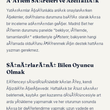
Ä°ÅŸlem SÃ¼releri ve ÅžeffaflÄ±k
YatÄ±rÄ±mlar Ã§oÄŸunlukla anlÄ±k onaylanÄ±rken
Ã§ekimler, doÄŸrulama durumuna baÄŸlÄ± olarak kÄ±sa
bir inceleme adÄ±mÄ±ndan geÃ§er. Madrid Bet her
iÅŸlemin durumunu panelde "bekliyor, iÅŸlemde,
tamamlandÄ±" etiketleriyle gÃ¶sterir; bakiyenin hangi
aÅŸamada olduÄŸunu Ã¶ÄŸrenmek iÃ§in destek hattÄ±na
yazman gerekmez.
SÄ±nÄ±rlarÄ±nÄ± Bilen Oyuncu
Olmak
EÄŸlenceyi sÃ¼rdÃ¼rÃ¼lebilir kÄ±lan ÅŸey, kendi
Ã§izdiÄŸin Ã§erÃ§evedir. HaftalÄ±k bir Ã¼st sÄ±nÄ±r
belirlemek, kaybÄ± geri kazanma dÃ¼ÅŸÃ¼ncesiyle art
arda yÃ¼kleme yapmamak ve her oturumun sonunda
kÄ±sa bir deÄŸerlendirme yapmak; uzun vadede en