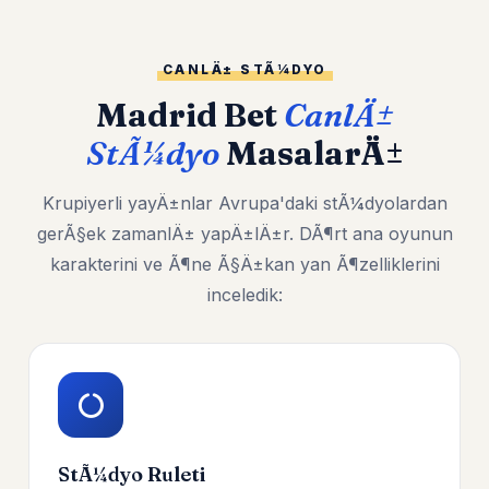
CANLÄ± STÃ¼DYO
Madrid Bet
CanlÄ±
StÃ¼dyo
MasalarÄ±
Krupiyerli yayÄ±nlar Avrupa'daki stÃ¼dyolardan
gerÃ§ek zamanlÄ± yapÄ±lÄ±r. DÃ¶rt ana oyunun
karakterini ve Ã¶ne Ã§Ä±kan yan Ã¶zelliklerini
inceledik:
StÃ¼dyo Ruleti