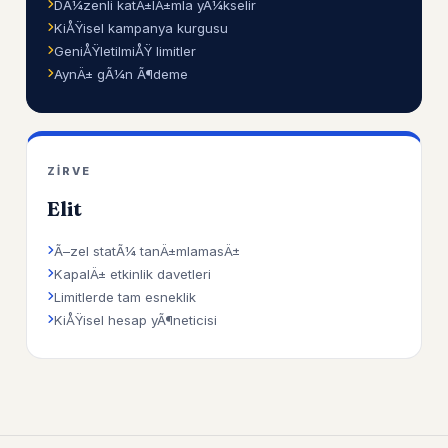
DÃ¼zenli katÄ±lÄ±mla yÃ¼kselir
KiÅŸisel kampanya kurgusu
GeniÅŸletilmiÅŸ limitler
AynÄ± gÃ¼n Ã¶deme
ZIRVE
Elit
Ã–zel statÃ¼ tanÄ±mlamasÄ±
KapalÄ± etkinlik davetleri
Limitlerde tam esneklik
KiÅŸisel hesap yÃ¶neticisi