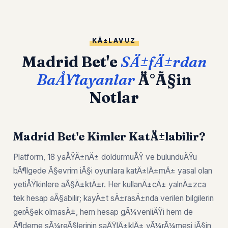
KÄ±LAVUZ
Madrid Bet'e
SÄ±fÄ±rdan
BaÅŸlayanlar
Ä°Ã§in
Notlar
Madrid Bet'e Kimler KatÄ±labilir?
Platform, 18 yaÅŸÄ±nÄ± doldurmuÅŸ ve bulunduÄŸu
bÃ¶lgede Ã§evrim iÃ§i oyunlara katÄ±lÄ±mÄ± yasal olan
yetiÅŸkinlere aÃ§Ä±ktÄ±r. Her kullanÄ±cÄ± yalnÄ±zca
tek hesap aÃ§abilir; kayÄ±t sÄ±rasÄ±nda verilen bilgilerin
gerÃ§ek olmasÄ±, hem hesap gÃ¼venliÄŸi hem de
Ã¶deme sÃ¼reÃ§lerinin saÄŸlÄ±klÄ± yÃ¼rÃ¼mesi iÃ§in