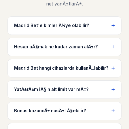
net yanÄ±tlarÄ±.
Madrid Bet'e kimler Ã¼ye olabilir?
Hesap aÃ§mak ne kadar zaman alÄ±r?
Madrid Bet hangi cihazlarda kullanÄ±labilir?
YatÄ±rÄ±m iÃ§in alt limit var mÄ±?
Bonus kazancÄ± nasÄ±l Ã§ekilir?