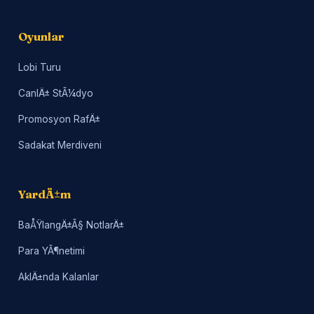
Oyunlar
Lobi Turu
CanlÄ± StÃ¼dyo
Promosyon RafÄ±
Sadakat Merdiveni
YardÄ±m
BaÅŸlangÄ±Ã§ NotlarÄ±
Para YÃ¶netimi
AklÄ±nda Kalanlar