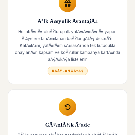
Ä°lk Ãœyelik AvantajÄ±
HesabÄ±nÄ± oluÅŸturup ilk yatÄ±rÄ±mÄ±nÄ± yapan
Ã¼yelere tanÄ±mlanan baÅŸlangÄ±Ã§ desteÄŸi.
KatÄ±lÄ±m, yatÄ±rÄ±m sÄ±rasÄ±nda tek kutucukla
onaylanÄ±r; kapsam ve koÅŸullar kampanya kartÄ±nda
aÃ§Ä±kÃ§a listelenir.
BAÅŸLANGÄ±Ã§
GÃ¼nlÃ¼k Ä°ade