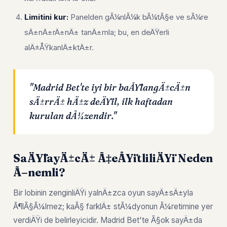
Limitini kur:
Panelden gÃ¼nlÃ¼k bÃ¼tÃ§e ve sÃ¼re
sÄ±nÄ±rÄ±nÄ± tanÄ±mla; bu, en deÄŸerli
alÄ±ÅŸkanlÄ±ktÄ±r.
"Madrid Bet'te iyi bir baÅŸlangÄ±cÄ±n
sÄ±rrÄ± hÄ±z deÄŸil, ilk haftadan
kurulan dÃ¼zendir."
SaÄŸlayÄ±cÄ± Ã‡eÅŸitliliÄŸi Neden
Ã–nemli?
Bir lobinin zenginliÄŸi yalnÄ±zca oyun sayÄ±sÄ±yla
Ã¶lÃ§Ã¼lmez; kaÃ§ farklÄ± stÃ¼dyonun Ã¼retimine yer
verdiÄŸi de belirleyicidir. Madrid Bet'te Ã§ok sayÄ±da