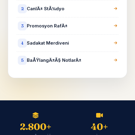
CanlÄ± StÃ¼dyo
2
Promosyon RafÄ±
3
Sadakat Merdiveni
4
BaÅŸlangÄ±Ã§ NotlarÄ±
5
2.800+
40+