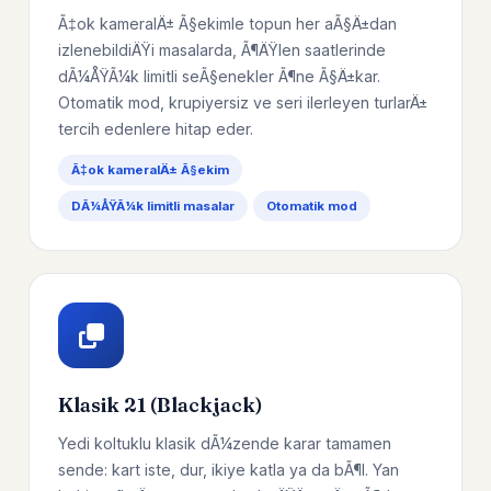
Ã‡ok kameralÄ± Ã§ekimle topun her aÃ§Ä±dan
izlenebildiÄŸi masalarda, Ã¶ÄŸlen saatlerinde
dÃ¼ÅŸÃ¼k limitli seÃ§enekler Ã¶ne Ã§Ä±kar.
Otomatik mod, krupiyersiz ve seri ilerleyen turlarÄ±
tercih edenlere hitap eder.
Ã‡ok kameralÄ± Ã§ekim
DÃ¼ÅŸÃ¼k limitli masalar
Otomatik mod
Klasik 21 (Blackjack)
Yedi koltuklu klasik dÃ¼zende karar tamamen
sende: kart iste, dur, ikiye katla ya da bÃ¶l. Yan