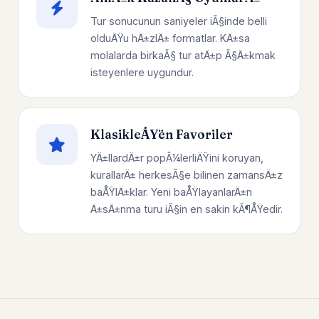
Tur sonucunun saniyeler iÃ§inde belli
olduÄŸu hÄ±zlÄ± formatlar. KÄ±sa
molalarda birkaÃ§ tur atÄ±p Ã§Ä±kmak
isteyenlere uygundur.
KlasikleÅŸen Favoriler
YÄ±llardÄ±r popÃ¼lerliÄŸini koruyan,
kurallarÄ± herkesÃ§e bilinen zamansÄ±z
baÅŸlÄ±klar. Yeni baÅŸlayanlarÄ±n
Ä±sÄ±nma turu iÃ§in en sakin kÃ¶ÅŸedir.