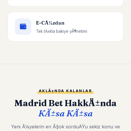
E-CÃ¼zdan
Tek tÄ±kla bakiye yÃ¶netimi
AKLÄ±NDA KALANLAR
Madrid Bet HakkÄ±nda
KÄ±sa KÄ±sa
Yeni Ã¼yelerin en Ã§ok sorduÄŸu sekiz konu ve