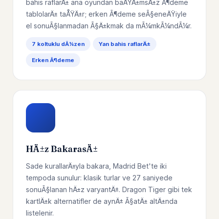
bahis raflarÄ± ana oyundan baÄŸÄ±msÄ±z Ã¶deme
tablolarÄ± taÅŸÄ±r; erken Ã¶deme seÃ§eneÄŸiyle
el sonuÃ§lanmadan Ã§Ä±kmak da mÃ¼mkÃ¼ndÃ¼r.
7 koltuklu dÃ¼zen
Yan bahis raflarÄ±
Erken Ã¶deme
HÄ±z BakarasÄ±
Sade kurallarÄ±yla bakara, Madrid Bet'te iki
tempoda sunulur: klasik turlar ve 27 saniyede
sonuÃ§lanan hÄ±z varyantÄ±. Dragon Tiger gibi tek
kartlÄ±k alternatifler de aynÄ± Ã§atÄ± altÄ±nda
listelenir.