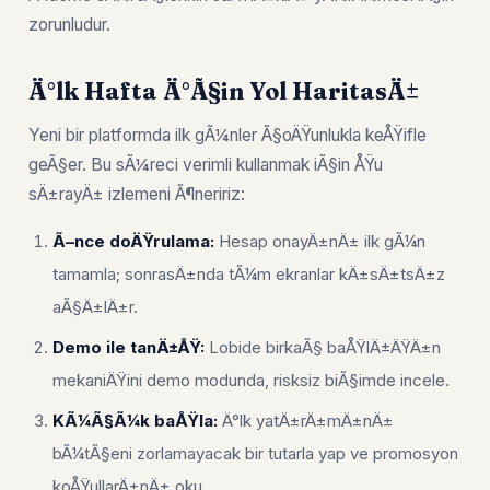
zorunludur.
Ä°lk Hafta Ä°Ã§in Yol HaritasÄ±
Yeni bir platformda ilk gÃ¼nler Ã§oÄŸunlukla keÅŸifle
geÃ§er. Bu sÃ¼reci verimli kullanmak iÃ§in ÅŸu
sÄ±rayÄ± izlemeni Ã¶neririz:
Ã–nce doÄŸrulama:
Hesap onayÄ±nÄ± ilk gÃ¼n
tamamla; sonrasÄ±nda tÃ¼m ekranlar kÄ±sÄ±tsÄ±z
aÃ§Ä±lÄ±r.
Demo ile tanÄ±ÅŸ:
Lobide birkaÃ§ baÅŸlÄ±ÄŸÄ±n
mekaniÄŸini demo modunda, risksiz biÃ§imde incele.
KÃ¼Ã§Ã¼k baÅŸla:
Ä°lk yatÄ±rÄ±mÄ±nÄ±
bÃ¼tÃ§eni zorlamayacak bir tutarla yap ve promosyon
koÅŸullarÄ±nÄ± oku.