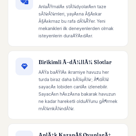
AnlaÅŸmalÄ± stÃ¼dyolarÄ±n taze
sÃ¼rÃ¼mleri, yayÄ±na Ã§Ä±kar
Ã§Ä±kmaz bu rafa dÃ¼ÅŸer. Yeni
mekanikleri ilk deneyenlerden olmak
isteyenlerin duraÄŸÄ±dÄ±r.
Birikimli Ã–dÃ¼llÃ¼ Slotlar
AÄŸa baÄŸlÄ± ikramiye havuzu her
turda biraz daha bÃ¼yÃ¼r; Ã¶dÃ¼l
sayacÄ± lobiden canlÄ± izlenebilir.
SayacÄ±n hÄ±zÄ±na bakarak havuzun
ne kadar hareketli olduÄŸunu gÃ¶rmek
mÃ¼mkÃ¼ndÃ¼r.
AnlÄ±k KazanÃ§ OyunlarÄ±