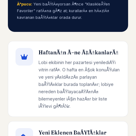
Ä°pucu:
Yeni baÅŸlÄ±yorsan Ã¶nce "KlasikleÅŸen
Favoriler" rafÄ±na gÃ¶z at; kurallarÄ± en hÄ±zlÄ±
kavranan baÅŸlÄ±klar orada durur.
HaftanÄ±n Ã–ne Ã‡Ä±kanlarÄ±
Lobi ekibinin her pazartesi yenilediÄŸi
vitrin rafÄ±. O hafta en Ã§ok konuÅŸulan
ve yeni yÄ±ldÄ±zÄ± parlayan
baÅŸlÄ±klar burada toplanÄ±r; lobiye
nereden baÅŸlayacaÄŸÄ±nÄ±
bilemeyenler iÃ§in hazÄ±r bir liste
iÅŸlevi gÃ¶rÃ¼r.
Yeni Eklenen BaÅŸlÄ±klar