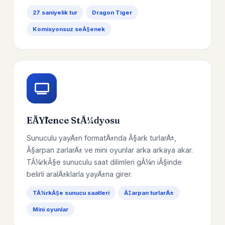
27 saniyelik tur
Dragon Tiger
Komisyonsuz seÃ§enek
EÄŸlence StÃ¼dyosu
Sunuculu yayÄ±n formatÄ±nda Ã§ark turlarÄ±,
Ã§arpan zarlarÄ± ve mini oyunlar arka arkaya akar.
TÃ¼rkÃ§e sunuculu saat dilimleri gÃ¼n iÃ§inde
belirli aralÄ±klarla yayÄ±na girer.
TÃ¼rkÃ§e sunucu saatleri
Ã‡arpan turlarÄ±
Mini oyunlar