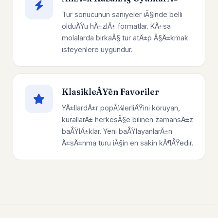
Tur sonucunun saniyeler iÃ§inde belli
olduÄŸu hÄ±zlÄ± formatlar. KÄ±sa
molalarda birkaÃ§ tur atÄ±p Ã§Ä±kmak
isteyenlere uygundur.
KlasikleÅŸen Favoriler
YÄ±llardÄ±r popÃ¼lerliÄŸini koruyan,
kurallarÄ± herkesÃ§e bilinen zamansÄ±z
baÅŸlÄ±klar. Yeni baÅŸlayanlarÄ±n
Ä±sÄ±nma turu iÃ§in en sakin kÃ¶ÅŸedir.