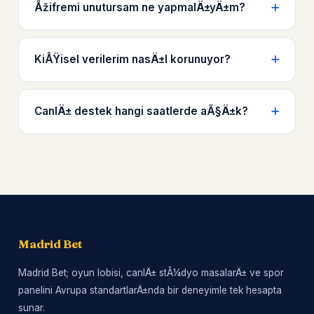
Åžifremi unutursam ne yapmalÄ±yÄ±m?
KiÅŸisel verilerim nasÄ±l korunuyor?
CanlÄ± destek hangi saatlerde aÃ§Ä±k?
Madrid Bet
Madrid Bet; oyun lobisi, canlÄ± stÃ¼dyo masalarÄ± ve spor
panelini Avrupa standartlarÄ±nda bir deneyimle tek hesapta
sunar.