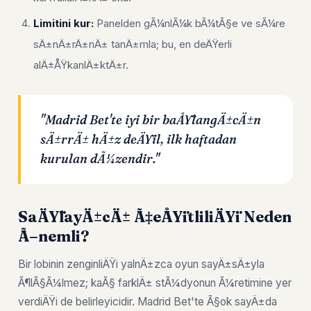
Limitini kur:
Panelden gÃ¼nlÃ¼k bÃ¼tÃ§e ve sÃ¼re
sÄ±nÄ±rÄ±nÄ± tanÄ±mla; bu, en deÄŸerli
alÄ±ÅŸkanlÄ±ktÄ±r.
"Madrid Bet'te iyi bir baÅŸlangÄ±cÄ±n
sÄ±rrÄ± hÄ±z deÄŸil, ilk haftadan
kurulan dÃ¼zendir."
SaÄŸlayÄ±cÄ± Ã‡eÅŸitliliÄŸi Neden
Ã–nemli?
Bir lobinin zenginliÄŸi yalnÄ±zca oyun sayÄ±sÄ±yla
Ã¶lÃ§Ã¼lmez; kaÃ§ farklÄ± stÃ¼dyonun Ã¼retimine yer
verdiÄŸi de belirleyicidir. Madrid Bet'te Ã§ok sayÄ±da