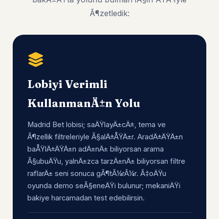
Ã¶zetledik:
Lobiyi Verimli
KullanmanÄ±n Yolu
Madrid Bet lobisi; saÄŸlayÄ±cÄ±, tema ve
Ã¶zellik filtreleriyle Ã§alÄ±ÅŸÄ±r. AradÄ±ÄŸÄ±n
baÅŸlÄ±ÄŸÄ±n adÄ±nÄ± biliyorsan arama
Ã§ubuÄŸu, yalnÄ±zca tarzÄ±nÄ± biliyorsan filtre
raflarÄ± seni sonuca gÃ¶tÃ¼rÃ¼r. Ã‡oÄŸu
oyunda demo seÃ§eneÄŸi bulunur; mekaniÄŸi
bakiye harcamadan test edebilirsin.