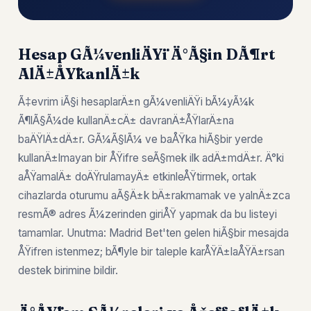
Hesap GÃ¼venliÄŸi Ä°Ã§in DÃ¶rt
AlÄ±ÅŸkanlÄ±k
Ã‡evrim iÃ§i hesaplarÄ±n gÃ¼venliÄŸi bÃ¼yÃ¼k
Ã¶lÃ§Ã¼de kullanÄ±cÄ± davranÄ±ÅŸlarÄ±na
baÄŸlÄ±dÄ±r. GÃ¼Ã§lÃ¼ ve baÅŸka hiÃ§bir yerde
kullanÄ±lmayan bir ÅŸifre seÃ§mek ilk adÄ±mdÄ±r. Ä°ki
aÅŸamalÄ± doÄŸrulamayÄ± etkinleÅŸtirmek, ortak
cihazlarda oturumu aÃ§Ä±k bÄ±rakmamak ve yalnÄ±zca
resmÃ® adres Ã¼zerinden giriÅŸ yapmak da bu listeyi
tamamlar. Unutma: Madrid Bet'ten gelen hiÃ§bir mesajda
ÅŸifren istenmez; bÃ¶yle bir taleple karÅŸÄ±laÅŸÄ±rsan
destek birimine bildir.