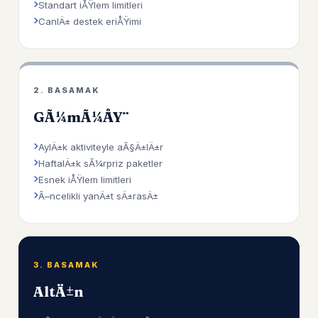
Standart iÅŸlem limitleri
CanlÄ± destek eriÅŸimi
2. BASAMAK
GÃ¼mÃ¼ÅŸ
AylÄ±k aktiviteyle aÃ§Ä±lÄ±r
HaftalÄ±k sÃ¼rpriz paketler
Esnek iÅŸlem limitleri
Ã–ncelikli yanÄ±t sÄ±rasÄ±
3. BASAMAK
AltÄ±n