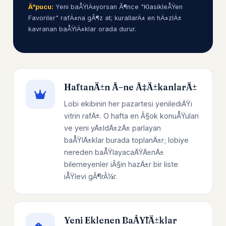
Ä°pucu:
Yeni baÅŸlÄ±yorsan Ã¶nce "KlasikleÅŸen
Favoriler" rafÄ±na gÃ¶z at; kurallarÄ± en hÄ±zlÄ±
kavranan baÅŸlÄ±klar orada durur.
HaftanÄ±n Ã–ne Ã‡Ä±kanlarÄ±
Lobi ekibinin her pazartesi yenilediÄŸi
vitrin rafÄ±. O hafta en Ã§ok konuÅŸulan
ve yeni yÄ±ldÄ±zÄ± parlayan
baÅŸlÄ±klar burada toplanÄ±r; lobiye
nereden baÅŸlayacaÄŸÄ±nÄ±
bilemeyenler iÃ§in hazÄ±r bir liste
iÅŸlevi gÃ¶rÃ¼r.
Yeni Eklenen BaÅŸlÄ±klar