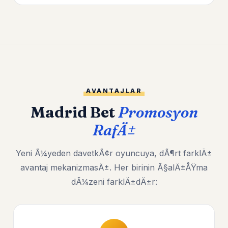
AVANTAJLAR
Madrid Bet
Promosyon
RafÄ±
Yeni Ã¼yeden davetkÃ¢r oyuncuya, dÃ¶rt farklÄ±
avantaj mekanizmasÄ±. Her birinin Ã§alÄ±ÅŸma
dÃ¼zeni farklÄ±dÄ±r: