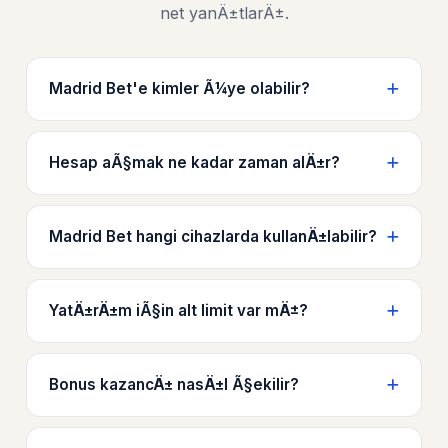
net yanÄ±tlarÄ±.
Madrid Bet'e kimler Ã¼ye olabilir?
Hesap aÃ§mak ne kadar zaman alÄ±r?
Madrid Bet hangi cihazlarda kullanÄ±labilir?
YatÄ±rÄ±m iÃ§in alt limit var mÄ±?
Bonus kazancÄ± nasÄ±l Ã§ekilir?