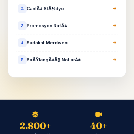
CanlÄ± StÃ¼dyo
2
Promosyon RafÄ±
3
Sadakat Merdiveni
4
BaÅŸlangÄ±Ã§ NotlarÄ±
5
2.800+
40+