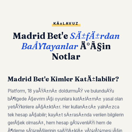
KÄ±LAVUZ
Madrid Bet'e
SÄ±fÄ±rdan
BaÅŸlayanlar
Ä°Ã§in
Notlar
Madrid Bet'e Kimler KatÄ±labilir?
Platform, 18 yaÅŸÄ±nÄ± doldurmuÅŸ ve bulunduÄŸu
bÃ¶lgede Ã§evrim iÃ§i oyunlara katÄ±lÄ±mÄ± yasal olan
yetiÅŸkinlere aÃ§Ä±ktÄ±r. Her kullanÄ±cÄ± yalnÄ±zca
tek hesap aÃ§abilir; kayÄ±t sÄ±rasÄ±nda verilen bilgilerin
gerÃ§ek olmasÄ±, hem hesap gÃ¼venliÄŸi hem de
Ã¶deme sÃ¼reÃ§lerinin saÄŸlÄ±klÄ± yÃ¼rÃ¼mesi iÃ§in