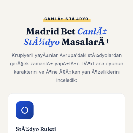
CANLÄ± STÃ¼DYO
Madrid Bet
CanlÄ±
StÃ¼dyo
MasalarÄ±
Krupiyerli yayÄ±nlar Avrupa'daki stÃ¼dyolardan
gerÃ§ek zamanlÄ± yapÄ±lÄ±r. DÃ¶rt ana oyunun
karakterini ve Ã¶ne Ã§Ä±kan yan Ã¶zelliklerini
inceledik:
StÃ¼dyo Ruleti