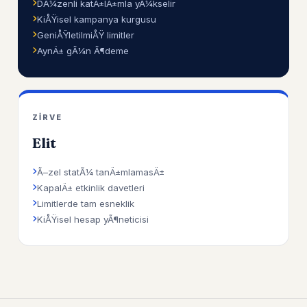
DÃ¼zenli katÄ±lÄ±mla yÃ¼kselir
KiÅŸisel kampanya kurgusu
GeniÅŸletilmiÅŸ limitler
AynÄ± gÃ¼n Ã¶deme
ZIRVE
Elit
Ã–zel statÃ¼ tanÄ±mlamasÄ±
KapalÄ± etkinlik davetleri
Limitlerde tam esneklik
KiÅŸisel hesap yÃ¶neticisi