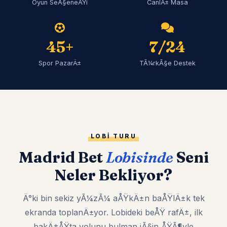
Oyun SeÃ§eneÄŸi
CanlÄ± Masa
45+
7/24
Spor PazarÄ±
TÃ¼rkÃ§e Destek
LOBI TURU
Madrid Bet
Lobisinde
Seni
Neler Bekliyor?
Ä°ki bin sekiz yÃ¼zÃ¼ aÅŸkÄ±n baÅŸlÄ±k tek
ekranda toplanÄ±yor. Lobideki beÅŸ rafÄ±, ilk
bakÄ±ÅŸta yolunu bulman iÃ§in ÅŸÃ¶yle