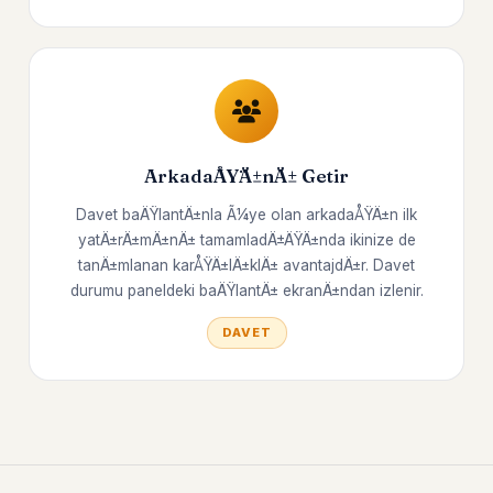
ArkadaÅŸÄ±nÄ± Getir
Davet baÄŸlantÄ±nla Ã¼ye olan arkadaÅŸÄ±n ilk
yatÄ±rÄ±mÄ±nÄ± tamamladÄ±ÄŸÄ±nda ikinize de
tanÄ±mlanan karÅŸÄ±lÄ±klÄ± avantajdÄ±r. Davet
durumu paneldeki baÄŸlantÄ± ekranÄ±ndan izlenir.
DAVET