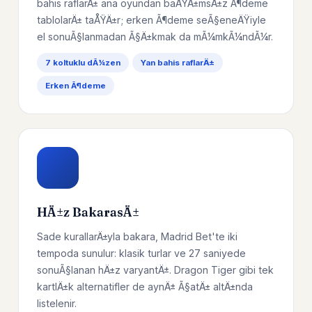
bahis raflarÄ± ana oyundan baÄŸÄ±msÄ±z Ã¶deme
tablolarÄ± taÅŸÄ±r; erken Ã¶deme seÃ§eneÄŸiyle
el sonuÃ§lanmadan Ã§Ä±kmak da mÃ¼mkÃ¼ndÃ¼r.
7 koltuklu dÃ¼zen
Yan bahis raflarÄ±
Erken Ã¶deme
HÄ±z BakarasÄ±
Sade kurallarÄ±yla bakara, Madrid Bet'te iki
tempoda sunulur: klasik turlar ve 27 saniyede
sonuÃ§lanan hÄ±z varyantÄ±. Dragon Tiger gibi tek
kartlÄ±k alternatifler de aynÄ± Ã§atÄ± altÄ±nda
listelenir.