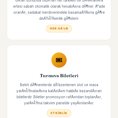
GÃ¼n sonunda oluÅŸan net farkÄ±n bir bÃ¶lÃ¼mÃ¼
ertesi sabah otomatik olarak hesabÄ±na dÃ¶ner. Ä°ade
oranÄ±, sadakat merdivenindeki basamaÄŸÄ±na gÃ¶re
deÄŸiÅŸkenlik gÃ¶sterir.
HER GÃ¼N
Turnuva Biletleri
Belirli dÃ¶nemlerde dÃ¼zenlenen slot ve masa
yarÄ±ÅŸmalarÄ±na katÄ±lÄ±m hakkÄ± kazandÄ±ran
biletlerdir. Biletler promosyon rafÄ±ndan toplanÄ±r,
yarÄ±ÅŸma takvimi panelde yayÄ±nlanÄ±r.
ETKINLIK