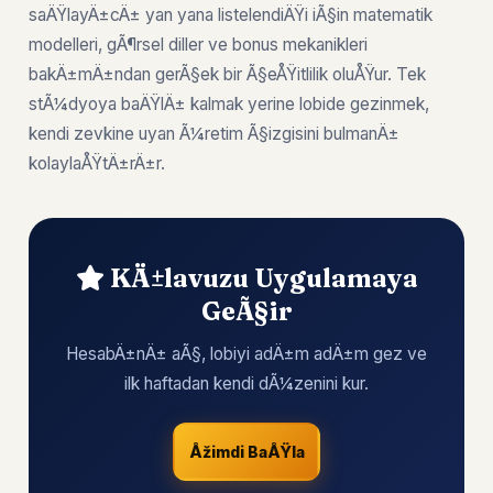
saÄŸlayÄ±cÄ± yan yana listelendiÄŸi iÃ§in matematik
modelleri, gÃ¶rsel diller ve bonus mekanikleri
bakÄ±mÄ±ndan gerÃ§ek bir Ã§eÅŸitlilik oluÅŸur. Tek
stÃ¼dyoya baÄŸlÄ± kalmak yerine lobide gezinmek,
kendi zevkine uyan Ã¼retim Ã§izgisini bulmanÄ±
kolaylaÅŸtÄ±rÄ±r.
KÄ±lavuzu Uygulamaya
GeÃ§ir
HesabÄ±nÄ± aÃ§, lobiyi adÄ±m adÄ±m gez ve
ilk haftadan kendi dÃ¼zenini kur.
Åžimdi BaÅŸla