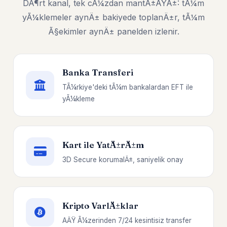
DÃ¶rt kanal, tek cÃ¼zdan mantÄ±ÄŸÄ±: tÃ¼m
yÃ¼klemeler aynÄ± bakiyede toplanÄ±r, tÃ¼m
Ã§ekimler aynÄ± panelden izlenir.
Banka Transferi
TÃ¼rkiye'deki tÃ¼m bankalardan EFT ile
yÃ¼kleme
Kart ile YatÄ±rÄ±m
3D Secure korumalÄ±, saniyelik onay
Kripto VarlÄ±klar
AÄŸ Ã¼zerinden 7/24 kesintisiz transfer