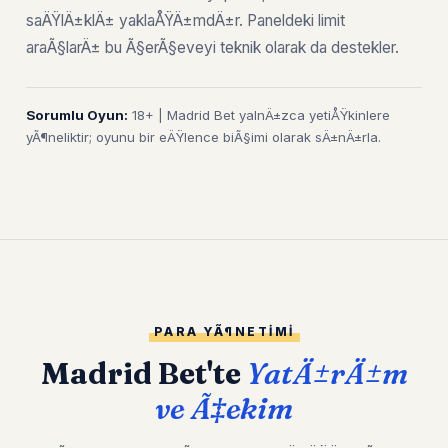
saÄŸlÄ±klÄ± yaklaÅŸÄ±mdÄ±r. Paneldeki limit
araÃ§larÄ± bu Ã§erÃ§eveyi teknik olarak da destekler.
Sorumlu Oyun:
18+ | Madrid Bet yalnÄ±zca yetiÅŸkinlere
yÃ¶neliktir; oyunu bir eÄŸlence biÃ§imi olarak sÄ±nÄ±rla.
PARA YÃ¶NETIMI
Madrid Bet'te
YatÄ±rÄ±m
ve Ã‡ekim