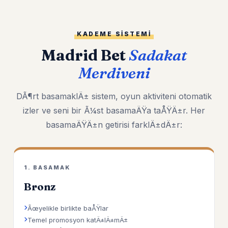
KADEME SISTEMI
Madrid Bet
Sadakat
Merdiveni
DÃ¶rt basamaklÄ± sistem, oyun aktiviteni otomatik
izler ve seni bir Ã¼st basamaÄŸa taÅŸÄ±r. Her
basamaÄŸÄ±n getirisi farklÄ±dÄ±r:
1. BASAMAK
Bronz
Ãœyelikle birlikte baÅŸlar
Temel promosyon katÄ±lÄ±mÄ±