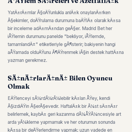
Ä°ÅŸlem SÃ¼releri ve ÅžeffaflÄ±k
YatÄ±rÄ±mlar Ã§oÄŸunlukla anlÄ±k onaylanÄ±rken
Ã§ekimler, doÄŸrulama durumuna baÄŸlÄ± olarak kÄ±sa
bir inceleme adÄ±mÄ±ndan geÃ§er. Madrid Bet her
iÅŸlemin durumunu panelde "bekliyor, iÅŸlemde,
tamamlandÄ±" etiketleriyle gÃ¶sterir; bakiyenin hangi
aÅŸamada olduÄŸunu Ã¶ÄŸrenmek iÃ§in destek hattÄ±na
yazman gerekmez.
SÄ±nÄ±rlarÄ±nÄ± Bilen Oyuncu
Olmak
EÄŸlenceyi sÃ¼rdÃ¼rÃ¼lebilir kÄ±lan ÅŸey, kendi
Ã§izdiÄŸin Ã§erÃ§evedir. HaftalÄ±k bir Ã¼st sÄ±nÄ±r
belirlemek, kaybÄ± geri kazanma dÃ¼ÅŸÃ¼ncesiyle art
arda yÃ¼kleme yapmamak ve her oturumun sonunda
kÄ±sa bir deÄŸerlendirme yapmak; uzun vadede en