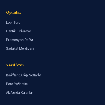
Oyunlar
Lobi Turu
CanlÄ± StÃ¼dyo
Promosyon RafÄ±
Sadakat Merdiveni
YardÄ±m
BaÅŸlangÄ±Ã§ NotlarÄ±
Para YÃ¶netimi
AklÄ±nda Kalanlar