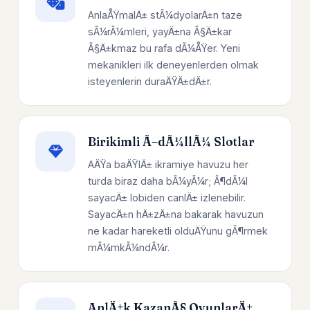
AnlaÅŸmalÄ± stÃ¼dyolarÄ±n taze
sÃ¼rÃ¼mleri, yayÄ±na Ã§Ä±kar
Ã§Ä±kmaz bu rafa dÃ¼ÅŸer. Yeni
mekanikleri ilk deneyenlerden olmak
isteyenlerin duraÄŸÄ±dÄ±r.
Birikimli Ã–dÃ¼llÃ¼ Slotlar
AÄŸa baÄŸlÄ± ikramiye havuzu her
turda biraz daha bÃ¼yÃ¼r; Ã¶dÃ¼l
sayacÄ± lobiden canlÄ± izlenebilir.
SayacÄ±n hÄ±zÄ±na bakarak havuzun
ne kadar hareketli olduÄŸunu gÃ¶rmek
mÃ¼mkÃ¼ndÃ¼r.
AnlÄ±k KazanÃ§ OyunlarÄ±