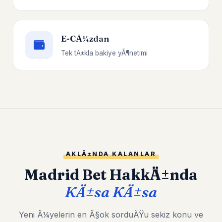
E-CÃ¼zdan
Tek tÄ±kla bakiye yÃ¶netimi
AKLÄ±NDA KALANLAR
Madrid Bet HakkÄ±nda
KÄ±sa KÄ±sa
Yeni Ã¼yelerin en Ã§ok sorduÄŸu sekiz konu ve