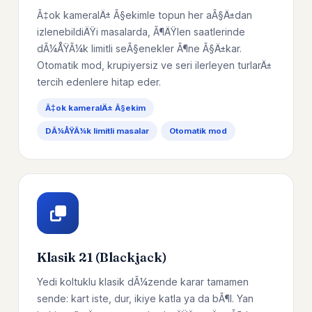
Ã‡ok kameralÄ± Ã§ekimle topun her aÃ§Ä±dan
izlenebildiÄŸi masalarda, Ã¶ÄŸlen saatlerinde
dÃ¼ÅŸÃ¼k limitli seÃ§enekler Ã¶ne Ã§Ä±kar.
Otomatik mod, krupiyersiz ve seri ilerleyen turlarÄ±
tercih edenlere hitap eder.
Ã‡ok kameralÄ± Ã§ekim
DÃ¼ÅŸÃ¼k limitli masalar
Otomatik mod
Klasik 21 (Blackjack)
Yedi koltuklu klasik dÃ¼zende karar tamamen
sende: kart iste, dur, ikiye katla ya da bÃ¶l. Yan