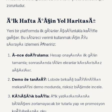
zorunludur.
Ä°lk Hafta Ä°Ã§in Yol HaritasÄ±
Yeni bir platformda ilk gÃ¼nler Ã§oÄŸunlukla keÅŸifle
geÃ§er. Bu sÃ¼reci verimli kullanmak iÃ§in ÅŸu
sÄ±rayÄ± izlemeni Ã¶neririz:
Ã–nce doÄŸrulama:
Hesap onayÄ±nÄ± ilk gÃ¼n
tamamla; sonrasÄ±nda tÃ¼m ekranlar kÄ±sÄ±tsÄ±z
aÃ§Ä±lÄ±r.
Demo ile tanÄ±ÅŸ:
Lobide birkaÃ§ baÅŸlÄ±ÄŸÄ±n
mekaniÄŸini demo modunda, risksiz biÃ§imde incele.
KÃ¼Ã§Ã¼k baÅŸla:
Ä°lk yatÄ±rÄ±mÄ±nÄ±
bÃ¼tÃ§eni zorlamayacak bir tutarla yap ve promosyon
koÅŸullarÄ±nÄ± oku.