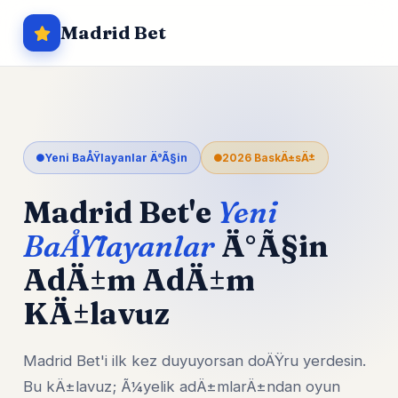
Madrid Bet
Yeni BaÅŸlayanlar Ä°Ã§in
2026 BaskÄ±sÄ±
Madrid Bet'e
Yeni
BaÅŸlayanlar
Ä°Ã§in
AdÄ±m AdÄ±m
KÄ±lavuz
Madrid Bet'i ilk kez duyuyorsan doÄŸru yerdesin.
Bu kÄ±lavuz; Ã¼yelik adÄ±mlarÄ±ndan oyun