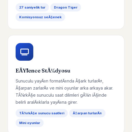
27 saniyelik tur
Dragon Tiger
Komisyonsuz seÃ§enek
EÄŸlence StÃ¼dyosu
Sunuculu yayÄ±n formatÄ±nda Ã§ark turlarÄ±,
Ã§arpan zarlarÄ± ve mini oyunlar arka arkaya akar.
TÃ¼rkÃ§e sunuculu saat dilimleri gÃ¼n iÃ§inde
belirli aralÄ±klarla yayÄ±na girer.
TÃ¼rkÃ§e sunucu saatleri
Ã‡arpan turlarÄ±
Mini oyunlar