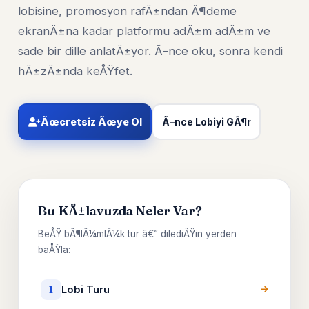
lobisine, promosyon rafÄ±ndan Ã¶deme
ekranÄ±na kadar platformu adÄ±m adÄ±m ve
sade bir dille anlatÄ±yor. Ã–nce oku, sonra kendi
hÄ±zÄ±nda keÅŸfet.
Ãœcretsiz Ãœye Ol
Ã–nce Lobiyi GÃ¶r
Bu KÄ±lavuzda Neler Var?
BeÅŸ bÃ¶lÃ¼mlÃ¼k tur â€” dilediÄŸin yerden
baÅŸla:
Lobi Turu
1