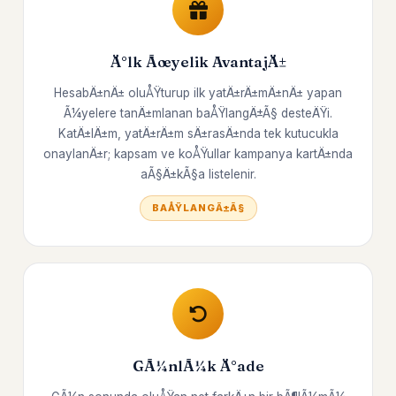
Ä°lk Ãœyelik AvantajÄ±
HesabÄ±nÄ± oluÅŸturup ilk yatÄ±rÄ±mÄ±nÄ± yapan
Ã¼yelere tanÄ±mlanan baÅŸlangÄ±Ã§ desteÄŸi.
KatÄ±lÄ±m, yatÄ±rÄ±m sÄ±rasÄ±nda tek kutucukla
onaylanÄ±r; kapsam ve koÅŸullar kampanya kartÄ±nda
aÃ§Ä±kÃ§a listelenir.
BAÅŸLANGÄ±Ã§
GÃ¼nlÃ¼k Ä°ade