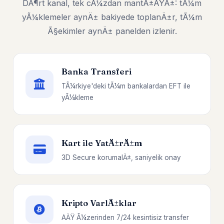
DÃ¶rt kanal, tek cÃ¼zdan mantÄ±ÄŸÄ±: tÃ¼m
yÃ¼klemeler aynÄ± bakiyede toplanÄ±r, tÃ¼m
Ã§ekimler aynÄ± panelden izlenir.
Banka Transferi
TÃ¼rkiye'deki tÃ¼m bankalardan EFT ile
yÃ¼kleme
Kart ile YatÄ±rÄ±m
3D Secure korumalÄ±, saniyelik onay
Kripto VarlÄ±klar
AÄŸ Ã¼zerinden 7/24 kesintisiz transfer