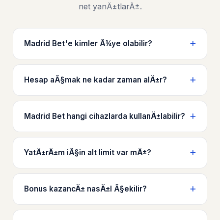
net yanÄ±tlarÄ±.
Madrid Bet'e kimler Ã¼ye olabilir?
Hesap aÃ§mak ne kadar zaman alÄ±r?
Madrid Bet hangi cihazlarda kullanÄ±labilir?
YatÄ±rÄ±m iÃ§in alt limit var mÄ±?
Bonus kazancÄ± nasÄ±l Ã§ekilir?