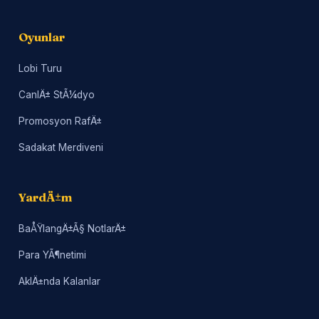
Oyunlar
Lobi Turu
CanlÄ± StÃ¼dyo
Promosyon RafÄ±
Sadakat Merdiveni
YardÄ±m
BaÅŸlangÄ±Ã§ NotlarÄ±
Para YÃ¶netimi
AklÄ±nda Kalanlar