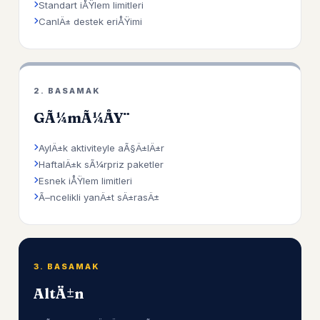
Standart iÅŸlem limitleri
CanlÄ± destek eriÅŸimi
2. BASAMAK
GÃ¼mÃ¼ÅŸ
AylÄ±k aktiviteyle aÃ§Ä±lÄ±r
HaftalÄ±k sÃ¼rpriz paketler
Esnek iÅŸlem limitleri
Ã–ncelikli yanÄ±t sÄ±rasÄ±
3. BASAMAK
AltÄ±n