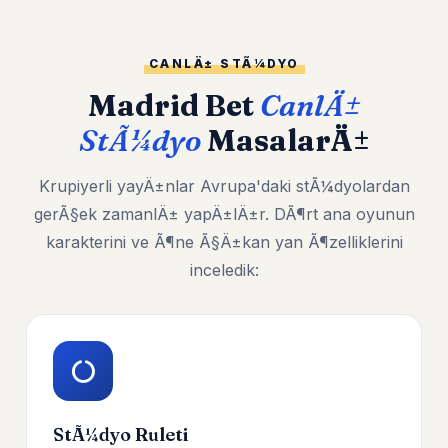
CANLÄ± STÃ¼DYO
Madrid Bet
CanlÄ±
StÃ¼dyo
MasalarÄ±
Krupiyerli yayÄ±nlar Avrupa'daki stÃ¼dyolardan
gerÃ§ek zamanlÄ± yapÄ±lÄ±r. DÃ¶rt ana oyunun
karakterini ve Ã¶ne Ã§Ä±kan yan Ã¶zelliklerini
inceledik:
StÃ¼dyo Ruleti