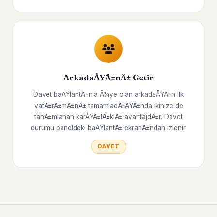
ArkadaÅŸÄ±nÄ± Getir
Davet baÄŸlantÄ±nla Ã¼ye olan arkadaÅŸÄ±n ilk
yatÄ±rÄ±mÄ±nÄ± tamamladÄ±ÄŸÄ±nda ikinize de
tanÄ±mlanan karÅŸÄ±lÄ±klÄ± avantajdÄ±r. Davet
durumu paneldeki baÄŸlantÄ± ekranÄ±ndan izlenir.
DAVET