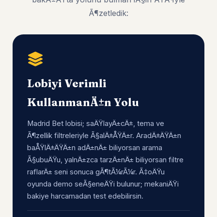
Ã¶zetledik:
Lobiyi Verimli
KullanmanÄ±n Yolu
Madrid Bet lobisi; saÄŸlayÄ±cÄ±, tema ve
Ã¶zellik filtreleriyle Ã§alÄ±ÅŸÄ±r. AradÄ±ÄŸÄ±n
baÅŸlÄ±ÄŸÄ±n adÄ±nÄ± biliyorsan arama
Ã§ubuÄŸu, yalnÄ±zca tarzÄ±nÄ± biliyorsan filtre
raflarÄ± seni sonuca gÃ¶tÃ¼rÃ¼r. Ã‡oÄŸu
oyunda demo seÃ§eneÄŸi bulunur; mekaniÄŸi
bakiye harcamadan test edebilirsin.