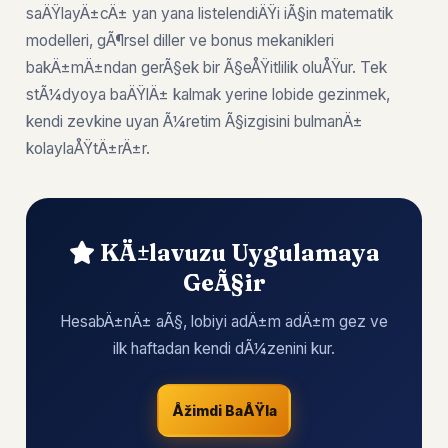
saÄŸlayÄ±cÄ± yan yana listelendiÄŸi iÃ§in matematik
modelleri, gÃ¶rsel diller ve bonus mekanikleri
bakÄ±mÄ±ndan gerÃ§ek bir Ã§eÅŸitlilik oluÅŸur. Tek
stÃ¼dyoya baÄŸlÄ± kalmak yerine lobide gezinmek,
kendi zevkine uyan Ã¼retim Ã§izgisini bulmanÄ±
kolaylaÅŸtÄ±rÄ±r.
KÄ±lavuzu Uygulamaya
GeÃ§ir
HesabÄ±nÄ± aÃ§, lobiyi adÄ±m adÄ±m gez ve
ilk haftadan kendi dÃ¼zenini kur.
Åžimdi BaÅŸla