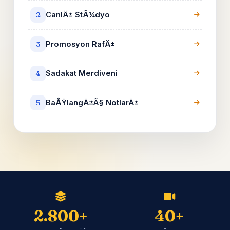
CanlÄ± StÃ¼dyo
2
Promosyon RafÄ±
3
Sadakat Merdiveni
4
BaÅŸlangÄ±Ã§ NotlarÄ±
5
2.800+
40+