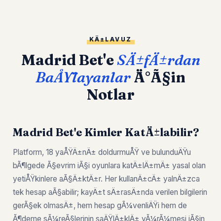
KÄ±LAVUZ
Madrid Bet'e
SÄ±fÄ±rdan
BaÅŸlayanlar
Ä°Ã§in
Notlar
Madrid Bet'e Kimler KatÄ±labilir?
Platform, 18 yaÅŸÄ±nÄ± doldurmuÅŸ ve bulunduÄŸu
bÃ¶lgede Ã§evrim iÃ§i oyunlara katÄ±lÄ±mÄ± yasal olan
yetiÅŸkinlere aÃ§Ä±ktÄ±r. Her kullanÄ±cÄ± yalnÄ±zca
tek hesap aÃ§abilir; kayÄ±t sÄ±rasÄ±nda verilen bilgilerin
gerÃ§ek olmasÄ±, hem hesap gÃ¼venliÄŸi hem de
Ã¶deme sÃ¼reÃ§lerinin saÄŸlÄ±klÄ± yÃ¼rÃ¼mesi iÃ§in