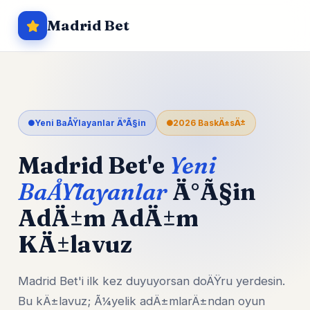
Madrid Bet
Yeni BaÅŸlayanlar Ä°Ã§in
2026 BaskÄ±sÄ±
Madrid Bet'e
Yeni
BaÅŸlayanlar
Ä°Ã§in
AdÄ±m AdÄ±m
KÄ±lavuz
Madrid Bet'i ilk kez duyuyorsan doÄŸru yerdesin.
Bu kÄ±lavuz; Ã¼yelik adÄ±mlarÄ±ndan oyun