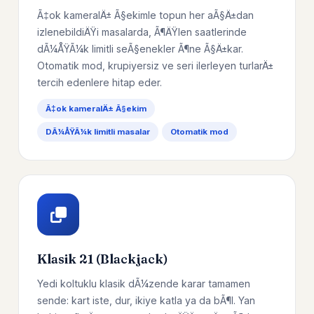
Ã‡ok kameralÄ± Ã§ekimle topun her aÃ§Ä±dan
izlenebildiÄŸi masalarda, Ã¶ÄŸlen saatlerinde
dÃ¼ÅŸÃ¼k limitli seÃ§enekler Ã¶ne Ã§Ä±kar.
Otomatik mod, krupiyersiz ve seri ilerleyen turlarÄ±
tercih edenlere hitap eder.
Ã‡ok kameralÄ± Ã§ekim
DÃ¼ÅŸÃ¼k limitli masalar
Otomatik mod
Klasik 21 (Blackjack)
Yedi koltuklu klasik dÃ¼zende karar tamamen
sende: kart iste, dur, ikiye katla ya da bÃ¶l. Yan