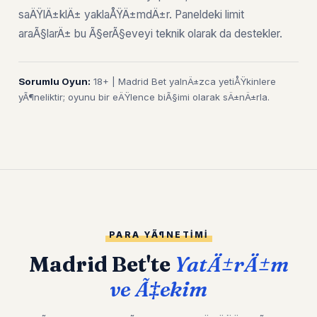
saÄŸlÄ±klÄ± yaklaÅŸÄ±mdÄ±r. Paneldeki limit
araÃ§larÄ± bu Ã§erÃ§eveyi teknik olarak da destekler.
Sorumlu Oyun:
18+ | Madrid Bet yalnÄ±zca yetiÅŸkinlere
yÃ¶neliktir; oyunu bir eÄŸlence biÃ§imi olarak sÄ±nÄ±rla.
PARA YÃ¶NETIMI
Madrid Bet'te
YatÄ±rÄ±m
ve Ã‡ekim