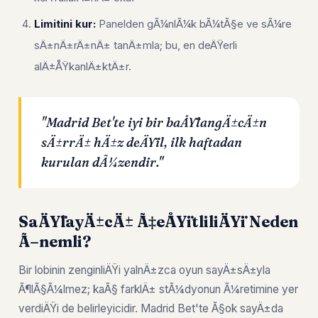
Limitini kur:
Panelden gÃ¼nlÃ¼k bÃ¼tÃ§e ve sÃ¼re
sÄ±nÄ±rÄ±nÄ± tanÄ±mla; bu, en deÄŸerli
alÄ±ÅŸkanlÄ±ktÄ±r.
"Madrid Bet'te iyi bir baÅŸlangÄ±cÄ±n
sÄ±rrÄ± hÄ±z deÄŸil, ilk haftadan
kurulan dÃ¼zendir."
SaÄŸlayÄ±cÄ± Ã‡eÅŸitliliÄŸi Neden
Ã–nemli?
Bir lobinin zenginliÄŸi yalnÄ±zca oyun sayÄ±sÄ±yla
Ã¶lÃ§Ã¼lmez; kaÃ§ farklÄ± stÃ¼dyonun Ã¼retimine yer
verdiÄŸi de belirleyicidir. Madrid Bet'te Ã§ok sayÄ±da