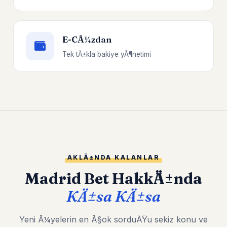
E-CÃ¼zdan
Tek tÄ±kla bakiye yÃ¶netimi
AKLÄ±NDA KALANLAR
Madrid Bet HakkÄ±nda
KÄ±sa KÄ±sa
Yeni Ã¼yelerin en Ã§ok sorduÄŸu sekiz konu ve