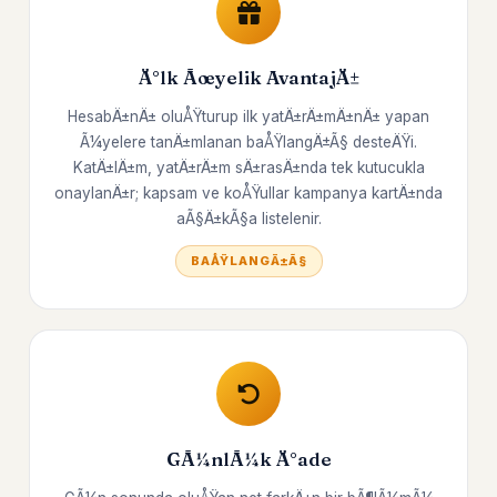
Ä°lk Ãœyelik AvantajÄ±
HesabÄ±nÄ± oluÅŸturup ilk yatÄ±rÄ±mÄ±nÄ± yapan
Ã¼yelere tanÄ±mlanan baÅŸlangÄ±Ã§ desteÄŸi.
KatÄ±lÄ±m, yatÄ±rÄ±m sÄ±rasÄ±nda tek kutucukla
onaylanÄ±r; kapsam ve koÅŸullar kampanya kartÄ±nda
aÃ§Ä±kÃ§a listelenir.
BAÅŸLANGÄ±Ã§
GÃ¼nlÃ¼k Ä°ade