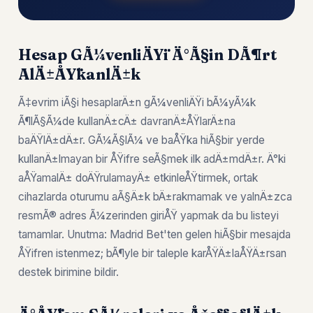
Hesap GÃ¼venliÄŸi Ä°Ã§in DÃ¶rt
AlÄ±ÅŸkanlÄ±k
Ã‡evrim iÃ§i hesaplarÄ±n gÃ¼venliÄŸi bÃ¼yÃ¼k
Ã¶lÃ§Ã¼de kullanÄ±cÄ± davranÄ±ÅŸlarÄ±na
baÄŸlÄ±dÄ±r. GÃ¼Ã§lÃ¼ ve baÅŸka hiÃ§bir yerde
kullanÄ±lmayan bir ÅŸifre seÃ§mek ilk adÄ±mdÄ±r. Ä°ki
aÅŸamalÄ± doÄŸrulamayÄ± etkinleÅŸtirmek, ortak
cihazlarda oturumu aÃ§Ä±k bÄ±rakmamak ve yalnÄ±zca
resmÃ® adres Ã¼zerinden giriÅŸ yapmak da bu listeyi
tamamlar. Unutma: Madrid Bet'ten gelen hiÃ§bir mesajda
ÅŸifren istenmez; bÃ¶yle bir taleple karÅŸÄ±laÅŸÄ±rsan
destek birimine bildir.