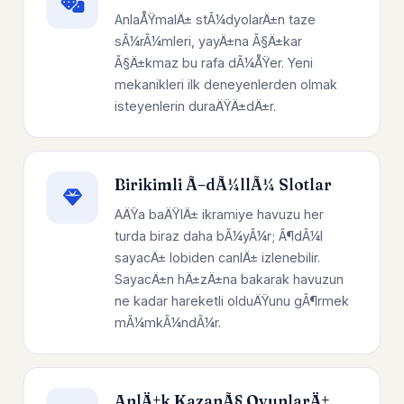
AnlaÅŸmalÄ± stÃ¼dyolarÄ±n taze
sÃ¼rÃ¼mleri, yayÄ±na Ã§Ä±kar
Ã§Ä±kmaz bu rafa dÃ¼ÅŸer. Yeni
mekanikleri ilk deneyenlerden olmak
isteyenlerin duraÄŸÄ±dÄ±r.
Birikimli Ã–dÃ¼llÃ¼ Slotlar
AÄŸa baÄŸlÄ± ikramiye havuzu her
turda biraz daha bÃ¼yÃ¼r; Ã¶dÃ¼l
sayacÄ± lobiden canlÄ± izlenebilir.
SayacÄ±n hÄ±zÄ±na bakarak havuzun
ne kadar hareketli olduÄŸunu gÃ¶rmek
mÃ¼mkÃ¼ndÃ¼r.
AnlÄ±k KazanÃ§ OyunlarÄ±