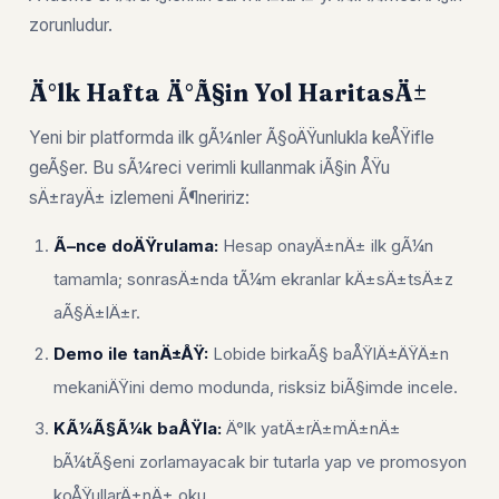
zorunludur.
Ä°lk Hafta Ä°Ã§in Yol HaritasÄ±
Yeni bir platformda ilk gÃ¼nler Ã§oÄŸunlukla keÅŸifle
geÃ§er. Bu sÃ¼reci verimli kullanmak iÃ§in ÅŸu
sÄ±rayÄ± izlemeni Ã¶neririz:
Ã–nce doÄŸrulama:
Hesap onayÄ±nÄ± ilk gÃ¼n
tamamla; sonrasÄ±nda tÃ¼m ekranlar kÄ±sÄ±tsÄ±z
aÃ§Ä±lÄ±r.
Demo ile tanÄ±ÅŸ:
Lobide birkaÃ§ baÅŸlÄ±ÄŸÄ±n
mekaniÄŸini demo modunda, risksiz biÃ§imde incele.
KÃ¼Ã§Ã¼k baÅŸla:
Ä°lk yatÄ±rÄ±mÄ±nÄ±
bÃ¼tÃ§eni zorlamayacak bir tutarla yap ve promosyon
koÅŸullarÄ±nÄ± oku.