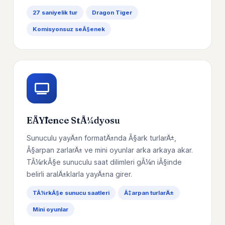
27 saniyelik tur
Dragon Tiger
Komisyonsuz seÃ§enek
EÄŸlence StÃ¼dyosu
Sunuculu yayÄ±n formatÄ±nda Ã§ark turlarÄ±,
Ã§arpan zarlarÄ± ve mini oyunlar arka arkaya akar.
TÃ¼rkÃ§e sunuculu saat dilimleri gÃ¼n iÃ§inde
belirli aralÄ±klarla yayÄ±na girer.
TÃ¼rkÃ§e sunucu saatleri
Ã‡arpan turlarÄ±
Mini oyunlar