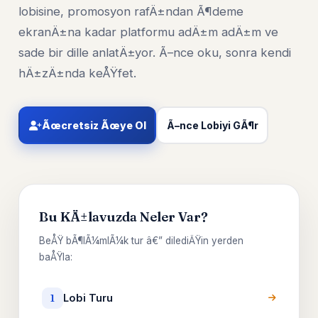
lobisine, promosyon rafÄ±ndan Ã¶deme
ekranÄ±na kadar platformu adÄ±m adÄ±m ve
sade bir dille anlatÄ±yor. Ã–nce oku, sonra kendi
hÄ±zÄ±nda keÅŸfet.
Ãœcretsiz Ãœye Ol
Ã–nce Lobiyi GÃ¶r
Bu KÄ±lavuzda Neler Var?
BeÅŸ bÃ¶lÃ¼mlÃ¼k tur â€” dilediÄŸin yerden
baÅŸla:
Lobi Turu
1