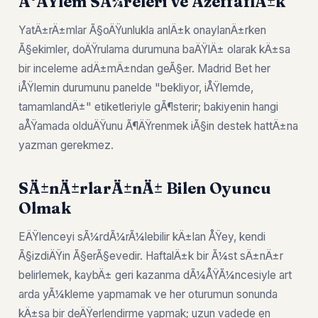
Ä°ÅŸlem SÃ¼releri ve ÅžeffaflÄ±k
YatÄ±rÄ±mlar Ã§oÄŸunlukla anlÄ±k onaylanÄ±rken
Ã§ekimler, doÄŸrulama durumuna baÄŸlÄ± olarak kÄ±sa
bir inceleme adÄ±mÄ±ndan geÃ§er. Madrid Bet her
iÅŸlemin durumunu panelde "bekliyor, iÅŸlemde,
tamamlandÄ±" etiketleriyle gÃ¶sterir; bakiyenin hangi
aÅŸamada olduÄŸunu Ã¶ÄŸrenmek iÃ§in destek hattÄ±na
yazman gerekmez.
SÄ±nÄ±rlarÄ±nÄ± Bilen Oyuncu
Olmak
EÄŸlenceyi sÃ¼rdÃ¼rÃ¼lebilir kÄ±lan ÅŸey, kendi
Ã§izdiÄŸin Ã§erÃ§evedir. HaftalÄ±k bir Ã¼st sÄ±nÄ±r
belirlemek, kaybÄ± geri kazanma dÃ¼ÅŸÃ¼ncesiyle art
arda yÃ¼kleme yapmamak ve her oturumun sonunda
kÄ±sa bir deÄŸerlendirme yapmak; uzun vadede en