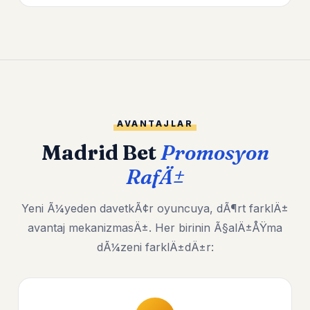
AVANTAJLAR
Madrid Bet
Promosyon
RafÄ±
Yeni Ã¼yeden davetkÃ¢r oyuncuya, dÃ¶rt farklÄ±
avantaj mekanizmasÄ±. Her birinin Ã§alÄ±ÅŸma
dÃ¼zeni farklÄ±dÄ±r: