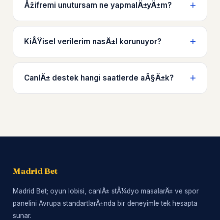
Åžifremi unutursam ne yapmalÄ±yÄ±m?
KiÅŸisel verilerim nasÄ±l korunuyor?
CanlÄ± destek hangi saatlerde aÃ§Ä±k?
Madrid Bet
Madrid Bet; oyun lobisi, canlÄ± stÃ¼dyo masalarÄ± ve spor
panelini Avrupa standartlarÄ±nda bir deneyimle tek hesapta
sunar.