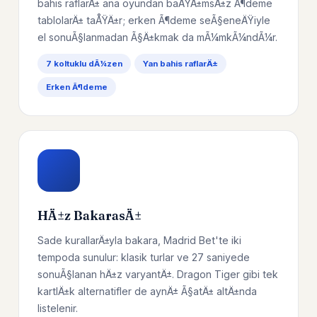
bahis raflarÄ± ana oyundan baÄŸÄ±msÄ±z Ã¶deme
tablolarÄ± taÅŸÄ±r; erken Ã¶deme seÃ§eneÄŸiyle
el sonuÃ§lanmadan Ã§Ä±kmak da mÃ¼mkÃ¼ndÃ¼r.
7 koltuklu dÃ¼zen
Yan bahis raflarÄ±
Erken Ã¶deme
HÄ±z BakarasÄ±
Sade kurallarÄ±yla bakara, Madrid Bet'te iki
tempoda sunulur: klasik turlar ve 27 saniyede
sonuÃ§lanan hÄ±z varyantÄ±. Dragon Tiger gibi tek
kartlÄ±k alternatifler de aynÄ± Ã§atÄ± altÄ±nda
listelenir.