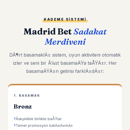
KADEME SISTEMI
Madrid Bet
Sadakat
Merdiveni
DÃ¶rt basamaklÄ± sistem, oyun aktiviteni otomatik
izler ve seni bir Ã¼st basamaÄŸa taÅŸÄ±r. Her
basamaÄŸÄ±n getirisi farklÄ±dÄ±r:
1. BASAMAK
Bronz
Ãœyelikle birlikte baÅŸlar
Temel promosyon katÄ±lÄ±mÄ±