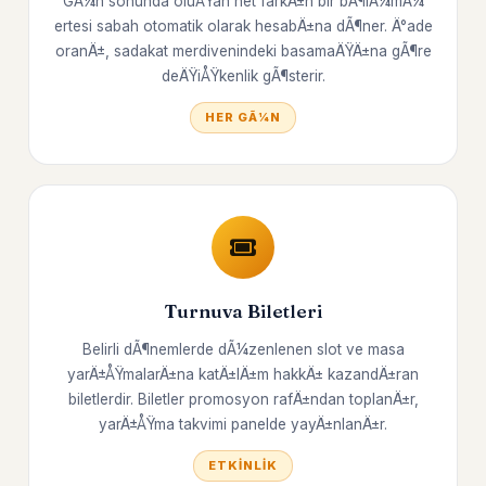
GÃ¼n sonunda oluÅŸan net farkÄ±n bir bÃ¶lÃ¼mÃ¼
ertesi sabah otomatik olarak hesabÄ±na dÃ¶ner. Ä°ade
oranÄ±, sadakat merdivenindeki basamaÄŸÄ±na gÃ¶re
deÄŸiÅŸkenlik gÃ¶sterir.
HER GÃ¼N
Turnuva Biletleri
Belirli dÃ¶nemlerde dÃ¼zenlenen slot ve masa
yarÄ±ÅŸmalarÄ±na katÄ±lÄ±m hakkÄ± kazandÄ±ran
biletlerdir. Biletler promosyon rafÄ±ndan toplanÄ±r,
yarÄ±ÅŸma takvimi panelde yayÄ±nlanÄ±r.
ETKINLIK