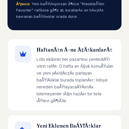
Ä°pucu:
Yeni baÅŸlÄ±yorsan Ã¶nce "KlasikleÅŸen
Favoriler" rafÄ±na gÃ¶z at; kurallarÄ± en hÄ±zlÄ±
kavranan baÅŸlÄ±klar orada durur.
HaftanÄ±n Ã–ne Ã‡Ä±kanlarÄ±
Lobi ekibinin her pazartesi yenilediÄŸi
vitrin rafÄ±. O hafta en Ã§ok konuÅŸulan
ve yeni yÄ±ldÄ±zÄ± parlayan
baÅŸlÄ±klar burada toplanÄ±r; lobiye
nereden baÅŸlayacaÄŸÄ±nÄ±
bilemeyenler iÃ§in hazÄ±r bir liste
iÅŸlevi gÃ¶rÃ¼r.
Yeni Eklenen BaÅŸlÄ±klar