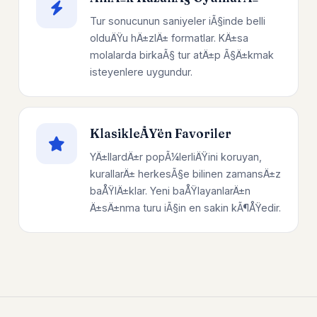
Tur sonucunun saniyeler iÃ§inde belli
olduÄŸu hÄ±zlÄ± formatlar. KÄ±sa
molalarda birkaÃ§ tur atÄ±p Ã§Ä±kmak
isteyenlere uygundur.
KlasikleÅŸen Favoriler
YÄ±llardÄ±r popÃ¼lerliÄŸini koruyan,
kurallarÄ± herkesÃ§e bilinen zamansÄ±z
baÅŸlÄ±klar. Yeni baÅŸlayanlarÄ±n
Ä±sÄ±nma turu iÃ§in en sakin kÃ¶ÅŸedir.