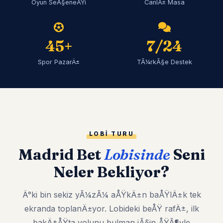
Oyun SeÃ§eneÄŸi
CanlÄ± Masa
45+
7/24
Spor PazarÄ±
TÃ¼rkÃ§e Destek
LOBI TURU
Madrid Bet
Lobisinde
Seni
Neler Bekliyor?
Ä°ki bin sekiz yÃ¼zÃ¼ aÅŸkÄ±n baÅŸlÄ±k tek
ekranda toplanÄ±yor. Lobideki beÅŸ rafÄ±, ilk
bakÄ±ÅŸta yolunu bulman iÃ§in ÅŸÃ¶yle