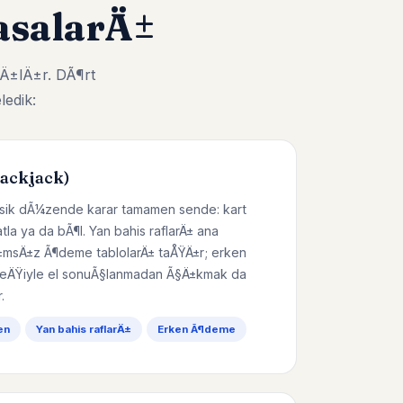
salarÄ±
Ä±lÄ±r. DÃ¶rt
ledik:
lackjack)
lasik dÃ¼zende karar tamamen sende: kart
katla ya da bÃ¶l. Yan bahis raflarÄ± ana
msÄ±z Ã¶deme tablolarÄ± taÅŸÄ±r; erken
ÄŸiyle el sonuÃ§lanmadan Ã§Ä±kmak da
.
en
Yan bahis raflarÄ±
Erken Ã¶deme