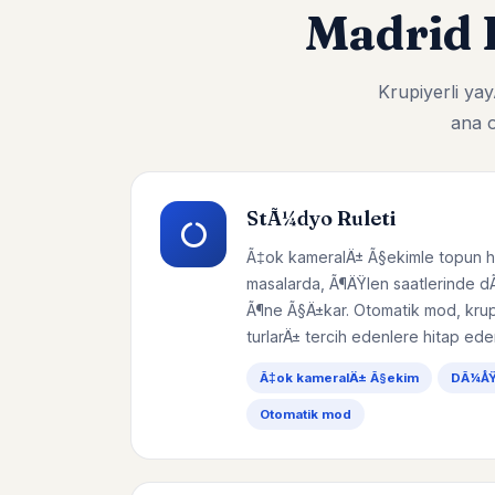
Madrid 
Krupiyerli y
ana o
StÃ¼dyo Ruleti
Ã‡ok kameralÄ± Ã§ekimle topun h
masalarda, Ã¶ÄŸlen saatlerinde d
Ã¶ne Ã§Ä±kar. Otomatik mod, krupi
turlarÄ± tercih edenlere hitap eder
Ã‡ok kameralÄ± Ã§ekim
DÃ¼ÅŸÃ
Otomatik mod