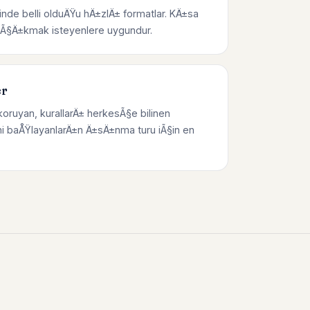
inde belli olduÄŸu hÄ±zlÄ± formatlar. KÄ±sa
p Ã§Ä±kmak isteyenlere uygundur.
er
koruyan, kurallarÄ± herkesÃ§e bilinen
i baÅŸlayanlarÄ±n Ä±sÄ±nma turu iÃ§in en