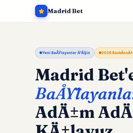
Madrid Bet
Yeni BaÅŸlayanlar Ä°Ã§in
2026 BaskÄ±sÄ±
Madrid Bet'
BaÅŸlayanla
AdÄ±m Ad
KÄ±lavuz