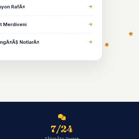
yon RafÄ±
t Merdiveni
ngÄ±Ã§ NotlarÄ±
7/24
TÃ¼rkÃ§e Destek