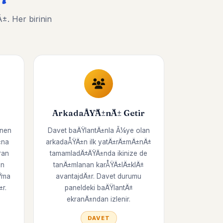
. Her birinin
ArkadaÅŸÄ±nÄ± Getir
enen
Davet baÄŸlantÄ±nla Ã¼ye olan
±na
arkadaÅŸÄ±n ilk yatÄ±rÄ±mÄ±nÄ±
ran
tamamladÄ±ÄŸÄ±nda ikinize de
on
tanÄ±mlanan karÅŸÄ±lÄ±klÄ±
Ÿma
avantajdÄ±r. Davet durumu
r.
paneldeki baÄŸlantÄ±
ekranÄ±ndan izlenir.
DAVET