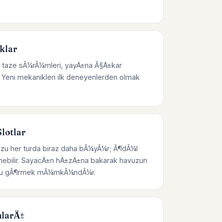
klar
 taze sÃ¼rÃ¼mleri, yayÄ±na Ã§Ä±kar
Yeni mekanikleri ilk deneyenlerden olmak
lotlar
zu her turda biraz daha bÃ¼yÃ¼r; Ã¶dÃ¼l
enebilir. SayacÄ±n hÄ±zÄ±na bakarak havuzun
Ÿunu gÃ¶rmek mÃ¼mkÃ¼ndÃ¼r.
larÄ±