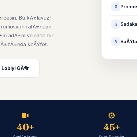
Promos
3
erdesin. Bu kÄ±lavuz;
Sadaka
4
 promosyon rafÄ±ndan
±m adÄ±m ve sade bir
BaÅŸla
5
i hÄ±zÄ±nda keÅŸfet.
 Lobiyi GÃ¶r
40+
45+
CanlÄ± Masa
Spor PazarÄ±