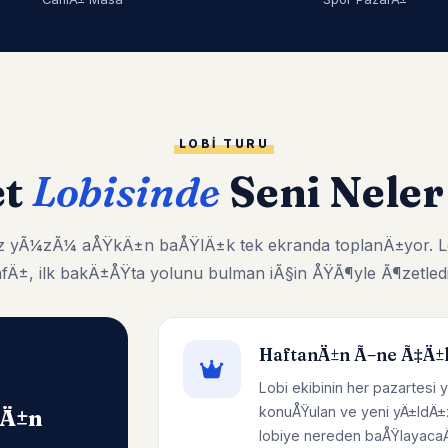
LOBI TURU
et
Lobisinde
Seni Neler
kiz yÃ¼zÃ¼ aÅŸkÄ±n baÅŸlÄ±k tek ekranda toplanÄ±yor. L
afÄ±, ilk bakÄ±ÅŸta yolunu bulman iÃ§in ÅŸÃ¶yle Ã¶zetledi
HaftanÄ±n Ã–ne Ã‡Ä±
Lobi ekibinin her pazartesi y
konuÅŸulan ve yeni yÄ±ldÄ±
nÄ±n
lobiye nereden baÅŸlayacaÄŸ