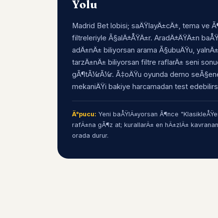
Yolu
Madrid Bet lobisi; saÄŸlayÄ±cÄ±, tema ve Ã¶
filtreleriyle Ã§alÄ±ÅŸÄ±r. AradÄ±ÄŸÄ±n ba
adÄ±nÄ± biliyorsan arama Ã§ubuÄŸu, yalnÄ
tarzÄ±nÄ± biliyorsan filtre raflarÄ± seni son
gÃ¶tÃ¼rÃ¼r. Ã‡oÄŸu oyunda demo seÃ§ene
mekaniÄŸi bakiye harcamadan test edebilirs
Ä°pucu:
Yeni baÅŸlÄ±yorsan Ã¶nce "KlasikleÅŸen
rafÄ±na gÃ¶z at; kurallarÄ± en hÄ±zlÄ± kavrana
orada durur.