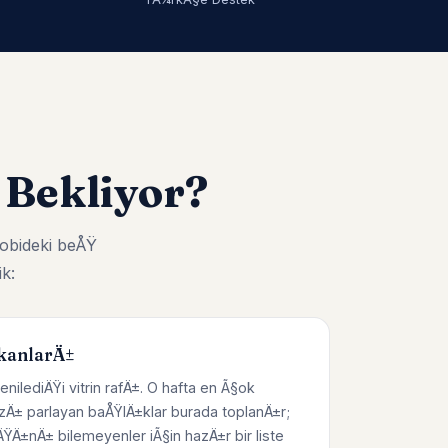
 Bekliyor?
obideki beÅŸ
k:
kanlarÄ±
enilediÄŸi vitrin rafÄ±. O hafta en Ã§ok
zÄ± parlayan baÅŸlÄ±klar burada toplanÄ±r;
Ä±nÄ± bilemeyenler iÃ§in hazÄ±r bir liste