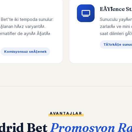
EÄŸlence S
 Bet'te iki tempoda sunulur:
Sunuculu yayÄ±n
Ã§lanan hÄ±z varyantÄ±.
zarlarÄ± ve mini
ernatifler de aynÄ± Ã§atÄ±
saat dilimleri gÃ
TÃ¼rkÃ§e sunucu
Komisyonsuz seÃ§enek
AVANTAJLAR
drid Bet
Promosyon R