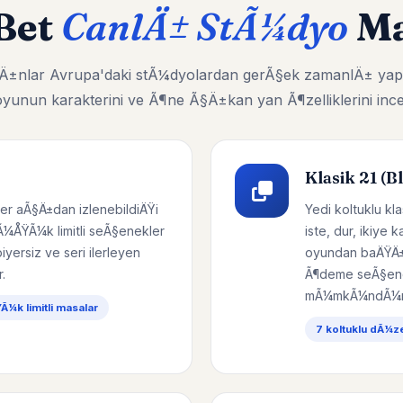
Bet
CanlÄ± StÃ¼dyo
Ma
ayÄ±nlar Avrupa'daki stÃ¼dyolardan gerÃ§ek zamanlÄ± yap
yunun karakterini ve Ã¶ne Ã§Ä±kan yan Ã¶zelliklerini ince
Klasik 21 (B
er aÃ§Ä±dan izlenebildiÄŸi
Yedi koltuklu k
Ã¼ÅŸÃ¼k limitli seÃ§enekler
iste, dur, ikiye 
yersiz ve seri ilerleyen
oyundan baÄŸÄ±
.
Ã¶deme seÃ§ene
mÃ¼mkÃ¼ndÃ¼r
¼k limitli masalar
7 koltuklu dÃ¼z