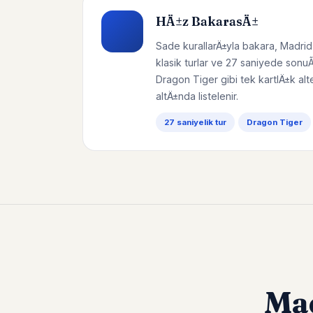
HÄ±z BakarasÄ±
Sade kurallarÄ±yla bakara, Madrid
klasik turlar ve 27 saniyede sonu
Dragon Tiger gibi tek kartlÄ±k alt
altÄ±nda listelenir.
27 saniyelik tur
Dragon Tiger
Ma