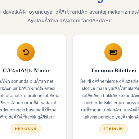
 davetkÃ¢r oyuncuya, dÃ¶rt farklÄ± avantaj mekanizmasÄ±
Ã§alÄ±ÅŸma dÃ¼zeni farklÄ±dÄ±r:
GÃ¼nlÃ¼k Ä°ade
Turnuva Biletleri
GÃ¼n sonunda oluÅŸan net
Belirli dÃ¶nemlerde dÃ¼zenl
arkÄ±n bir bÃ¶lÃ¼mÃ¼ ertesi
slot ve masa yarÄ±ÅŸmalarÄ
ah otomatik olarak hesabÄ±na
katÄ±lÄ±m hakkÄ± kazandÄ±
¶ner. Ä°ade oranÄ±, sadakat
biletlerdir. Biletler promosy
rdivenindeki basamaÄŸÄ±na
rafÄ±ndan toplanÄ±r, yarÄ±Å
Ã¶re deÄŸiÅŸkenlik gÃ¶sterir.
takvimi panelde yayÄ±nlanÄ±
HER GÃ¼N
ETKINLIK