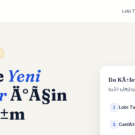
Lobi 
e
Yeni
Bu KÄ±la
r
Ä°Ã§in
BeÅŸ bÃ¶lÃ¼m
Ä±m
Lobi T
1
CanlÄ±
2