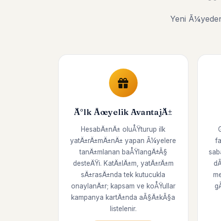
Yeni Ã¼yeden
Ä°lk Ãœyelik AvantajÄ±
HesabÄ±nÄ± oluÅŸturup ilk
yatÄ±rÄ±mÄ±nÄ± yapan Ã¼yelere
f
tanÄ±mlanan baÅŸlangÄ±Ã§
sab
desteÄŸi. KatÄ±lÄ±m, yatÄ±rÄ±m
dÃ
sÄ±rasÄ±nda tek kutucukla
me
onaylanÄ±r; kapsam ve koÅŸullar
g
kampanya kartÄ±nda aÃ§Ä±kÃ§a
listelenir.