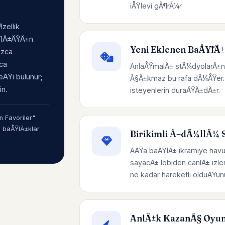
iÅŸlevi gÃ¶rÃ¼r.
zellik
ÅŸlÄ±ÄŸÄ±n
Yeni Eklenen BaÅŸlÄ±
±zca
uca
AnlaÅŸmalÄ± stÃ¼dyolarÄ±n
ÄŸi bulunur;
Ã§Ä±kmaz bu rafa dÃ¼ÅŸer. 
in.
isteyenlerin duraÄŸÄ±dÄ±r.
 Favoriler"
n baÅŸlÄ±klar
Birikimli Ã–dÃ¼llÃ¼ S
AÄŸa baÄŸlÄ± ikramiye havu
sayacÄ± lobiden canlÄ± izl
ne kadar hareketli olduÄ
AnlÄ±k KazanÃ§ Oyun