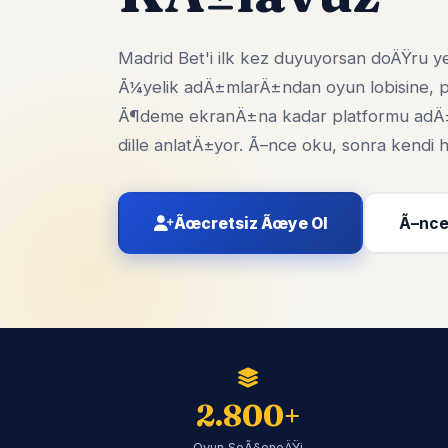
Madrid Bet'i ilk kez duyuyorsan doÄŸru y
Ã¼yelik adÄ±mlarÄ±ndan oyun lobisine,
Ã¶deme ekranÄ±na kadar platformu adÄ
dille anlatÄ±yor. Ã–nce oku, sonra kend
Ãœcretsiz Ãœye Ol
Ã–nce
2.800+
Oyun SeÃ§eneÄŸi