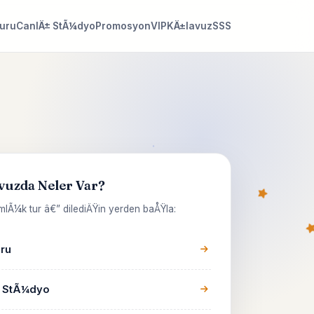
Turu
CanlÄ± StÃ¼dyo
Promosyon
VIP
KÄ±lavuz
SSS
vuzda Neler Var?
lÃ¼k tur â€” dilediÄŸin yerden baÅŸla:
uru
 StÃ¼dyo