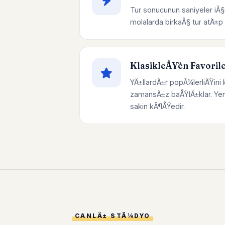
Tur sonucunun saniyeler iÃ§
molalarda birkaÃ§ tur atÄ±
KlasikleÅŸen Favoril
YÄ±llardÄ±r popÃ¼lerliÄŸini 
zamansÄ±z baÅŸlÄ±klar. Yen
sakin kÃ¶ÅŸedir.
CANLÄ± STÃ¼DYO