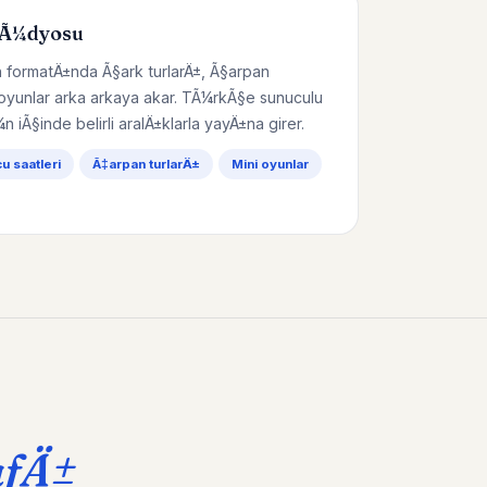
tÃ¼dyosu
 formatÄ±nda Ã§ark turlarÄ±, Ã§arpan
 oyunlar arka arkaya akar. TÃ¼rkÃ§e sunuculu
¼n iÃ§inde belirli aralÄ±klarla yayÄ±na girer.
 saatleri
Ã‡arpan turlarÄ±
Mini oyunlar
afÄ±