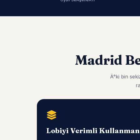
Madrid B
Ä°ki bin se
r
Lobiyi Verimli Kullanma