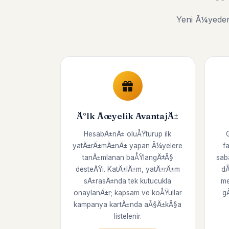
Yeni Ã¼yeden
Ä°lk Ãœyelik AvantajÄ±
HesabÄ±nÄ± oluÅŸturup ilk
yatÄ±rÄ±mÄ±nÄ± yapan Ã¼yelere
f
tanÄ±mlanan baÅŸlangÄ±Ã§
sab
desteÄŸi. KatÄ±lÄ±m, yatÄ±rÄ±m
dÃ
sÄ±rasÄ±nda tek kutucukla
me
onaylanÄ±r; kapsam ve koÅŸullar
g
kampanya kartÄ±nda aÃ§Ä±kÃ§a
listelenir.