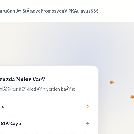
Turu
CanlÄ± StÃ¼dyo
Promosyon
VIP
KÄ±lavuz
SSS
vuzda Neler Var?
lÃ¼k tur â€” dilediÄŸin yerden baÅŸla:
uru
 StÃ¼dyo