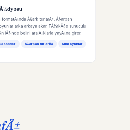
tÃ¼dyosu
 formatÄ±nda Ã§ark turlarÄ±, Ã§arpan
 oyunlar arka arkaya akar. TÃ¼rkÃ§e sunuculu
¼n iÃ§inde belirli aralÄ±klarla yayÄ±na girer.
 saatleri
Ã‡arpan turlarÄ±
Mini oyunlar
afÄ±