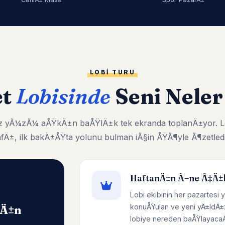
LOBI TURU
et
Lobisinde
Seni Neler
kiz yÃ¼zÃ¼ aÅŸkÄ±n baÅŸlÄ±k tek ekranda toplanÄ±yor. L
afÄ±, ilk bakÄ±ÅŸta yolunu bulman iÃ§in ÅŸÃ¶yle Ã¶zetledi
HaftanÄ±n Ã–ne Ã‡Ä±
Lobi ekibinin her pazartesi y
konuÅŸulan ve yeni yÄ±ldÄ±
nÄ±n
lobiye nereden baÅŸlayacaÄŸ