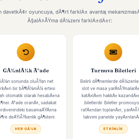
 davetkÃ¢r oyuncuya, dÃ¶rt farklÄ± avantaj mekanizmasÄ±
Ã§alÄ±ÅŸma dÃ¼zeni farklÄ±dÄ±r:
GÃ¼nlÃ¼k Ä°ade
Turnuva Biletleri
GÃ¼n sonunda oluÅŸan net
Belirli dÃ¶nemlerde dÃ¼zenl
arkÄ±n bir bÃ¶lÃ¼mÃ¼ ertesi
slot ve masa yarÄ±ÅŸmalarÄ
ah otomatik olarak hesabÄ±na
katÄ±lÄ±m hakkÄ± kazandÄ±
¶ner. Ä°ade oranÄ±, sadakat
biletlerdir. Biletler promosy
rdivenindeki basamaÄŸÄ±na
rafÄ±ndan toplanÄ±r, yarÄ±Å
Ã¶re deÄŸiÅŸkenlik gÃ¶sterir.
takvimi panelde yayÄ±nlanÄ±
HER GÃ¼N
ETKINLIK