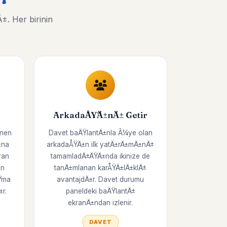
. Her birinin
ArkadaÅŸÄ±nÄ± Getir
enen
Davet baÄŸlantÄ±nla Ã¼ye olan
±na
arkadaÅŸÄ±n ilk yatÄ±rÄ±mÄ±nÄ±
ran
tamamladÄ±ÄŸÄ±nda ikinize de
on
tanÄ±mlanan karÅŸÄ±lÄ±klÄ±
Ÿma
avantajdÄ±r. Davet durumu
r.
paneldeki baÄŸlantÄ±
ekranÄ±ndan izlenir.
DAVET