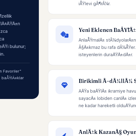
iÅŸlevi gÃ¶rÃ¼r.
zellik
ÅŸlÄ±ÄŸÄ±n
Yeni Eklenen BaÅŸlÄ±
±zca
uca
AnlaÅŸmalÄ± stÃ¼dyolarÄ±n
ÄŸi bulunur;
Ã§Ä±kmaz bu rafa dÃ¼ÅŸer. 
in.
isteyenlerin duraÄŸÄ±dÄ±r.
 Favoriler"
n baÅŸlÄ±klar
Birikimli Ã–dÃ¼llÃ¼ S
AÄŸa baÄŸlÄ± ikramiye havu
sayacÄ± lobiden canlÄ± izl
ne kadar hareketli olduÄ
AnlÄ±k KazanÃ§ Oyun