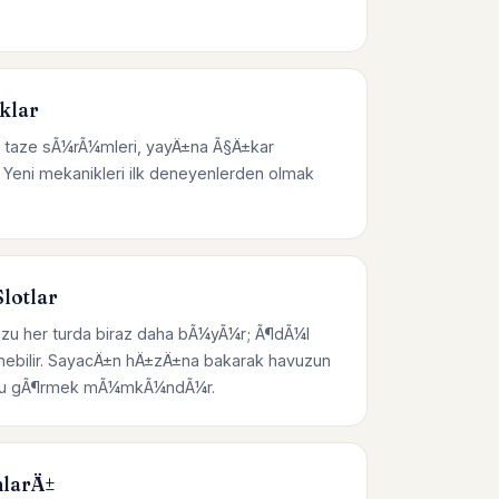
klar
 taze sÃ¼rÃ¼mleri, yayÄ±na Ã§Ä±kar
Yeni mekanikleri ilk deneyenlerden olmak
lotlar
zu her turda biraz daha bÃ¼yÃ¼r; Ã¶dÃ¼l
enebilir. SayacÄ±n hÄ±zÄ±na bakarak havuzun
Ÿunu gÃ¶rmek mÃ¼mkÃ¼ndÃ¼r.
larÄ±