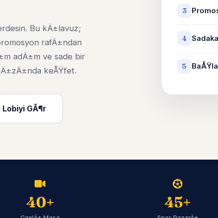
Promos
3
erdesin. Bu kÄ±lavuz;
Sadaka
4
 promosyon rafÄ±ndan
±m adÄ±m ve sade bir
BaÅŸla
5
i hÄ±zÄ±nda keÅŸfet.
 Lobiyi GÃ¶r
40+
45+
CanlÄ± Masa
Spor PazarÄ±