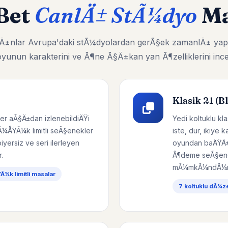
Bet
CanlÄ± StÃ¼dyo
Ma
ayÄ±nlar Avrupa'daki stÃ¼dyolardan gerÃ§ek zamanlÄ± yap
yunun karakterini ve Ã¶ne Ã§Ä±kan yan Ã¶zelliklerini ince
Klasik 21 (B
er aÃ§Ä±dan izlenebildiÄŸi
Yedi koltuklu k
Ã¼ÅŸÃ¼k limitli seÃ§enekler
iste, dur, ikiye 
yersiz ve seri ilerleyen
oyundan baÄŸÄ±
.
Ã¶deme seÃ§ene
mÃ¼mkÃ¼ndÃ¼r
¼k limitli masalar
7 koltuklu dÃ¼z