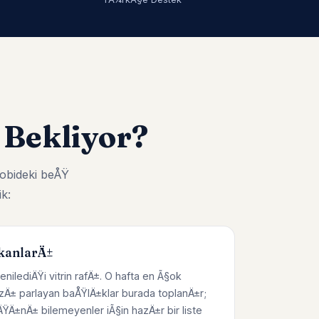
 Bekliyor?
obideki beÅŸ
k:
kanlarÄ±
enilediÄŸi vitrin rafÄ±. O hafta en Ã§ok
zÄ± parlayan baÅŸlÄ±klar burada toplanÄ±r;
Ä±nÄ± bilemeyenler iÃ§in hazÄ±r bir liste