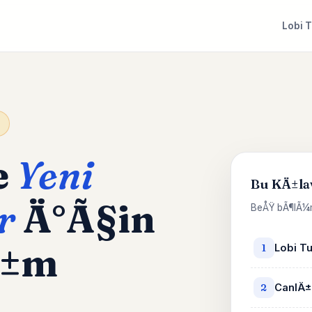
Lobi 
e
Yeni
Bu KÄ±la
r
Ä°Ã§in
BeÅŸ bÃ¶lÃ¼m
Ä±m
Lobi T
1
CanlÄ±
2