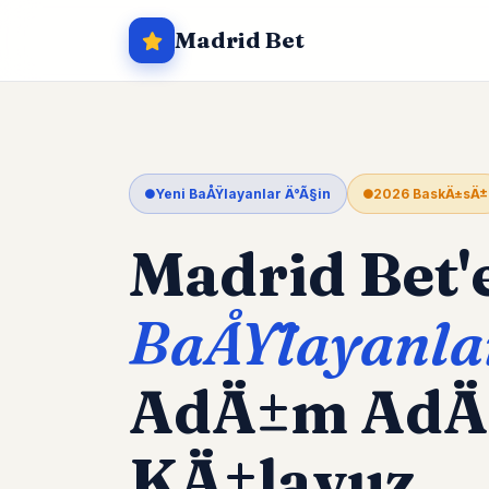
Madrid Bet
Yeni BaÅŸlayanlar Ä°Ã§in
2026 BaskÄ±sÄ±
Madrid Bet'
BaÅŸlayanla
AdÄ±m Ad
KÄ±lavuz