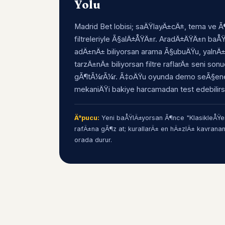
Yolu
Madrid Bet lobisi; saÄŸlayÄ±cÄ±, tema ve Ã¶
filtreleriyle Ã§alÄ±ÅŸÄ±r. AradÄ±ÄŸÄ±n ba
adÄ±nÄ± biliyorsan arama Ã§ubuÄŸu, yalnÄ
tarzÄ±nÄ± biliyorsan filtre raflarÄ± seni son
gÃ¶tÃ¼rÃ¼r. Ã‡oÄŸu oyunda demo seÃ§ene
mekaniÄŸi bakiye harcamadan test edebilirs
Ä°pucu:
Yeni baÅŸlÄ±yorsan Ã¶nce "KlasikleÅŸen
rafÄ±na gÃ¶z at; kurallarÄ± en hÄ±zlÄ± kavrana
orada durur.