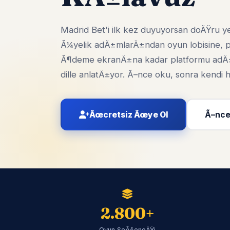
Madrid Bet'i ilk kez duyuyorsan doÄŸru y
Ã¼yelik adÄ±mlarÄ±ndan oyun lobisine,
Ã¶deme ekranÄ±na kadar platformu adÄ
dille anlatÄ±yor. Ã–nce oku, sonra kend
Ãœcretsiz Ãœye Ol
Ã–nce
2.800+
Oyun SeÃ§eneÄŸi