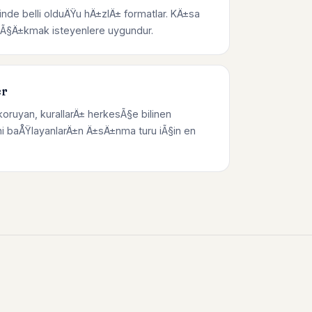
inde belli olduÄŸu hÄ±zlÄ± formatlar. KÄ±sa
p Ã§Ä±kmak isteyenlere uygundur.
er
koruyan, kurallarÄ± herkesÃ§e bilinen
i baÅŸlayanlarÄ±n Ä±sÄ±nma turu iÃ§in en