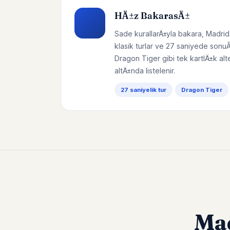
HÄ±z BakarasÄ±
Sade kurallarÄ±yla bakara, Madrid
klasik turlar ve 27 saniyede sonu
Dragon Tiger gibi tek kartlÄ±k alt
altÄ±nda listelenir.
27 saniyelik tur
Dragon Tiger
Ma