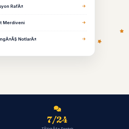
yon RafÄ±
t Merdiveni
ngÄ±Ã§ NotlarÄ±
7/24
TÃ¼rkÃ§e Destek