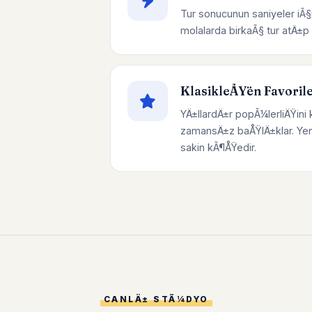
Tur sonucunun saniyeler iÃ§
molalarda birkaÃ§ tur atÄ±
KlasikleÅŸen Favoril
YÄ±llardÄ±r popÃ¼lerliÄŸini 
zamansÄ±z baÅŸlÄ±klar. Yen
sakin kÃ¶ÅŸedir.
CANLÄ± STÃ¼DYO