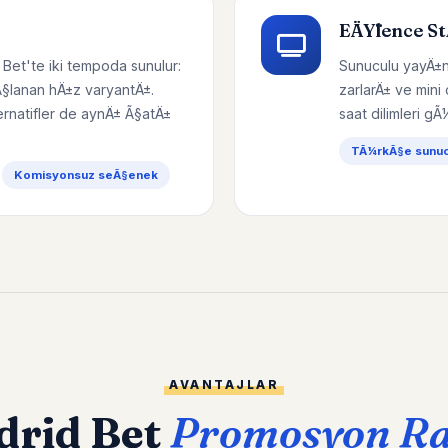
EÄŸlence S
 Bet'te iki tempoda sunulur:
Sunuculu yayÄ±n
Ã§lanan hÄ±z varyantÄ±.
zarlarÄ± ve mini
ernatifler de aynÄ± Ã§atÄ±
saat dilimleri gÃ
TÃ¼rkÃ§e sunucu
Komisyonsuz seÃ§enek
AVANTAJLAR
drid Bet
Promosyon R