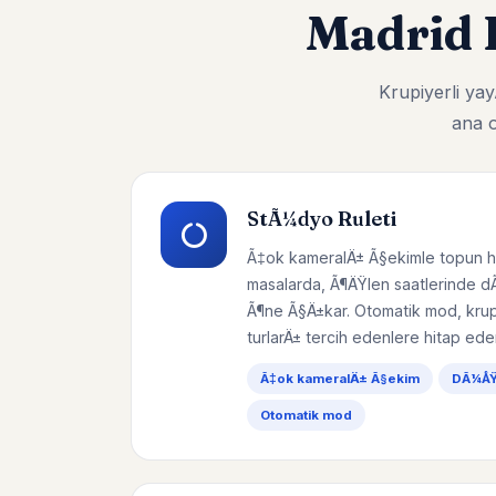
Madrid 
Krupiyerli y
ana o
StÃ¼dyo Ruleti
Ã‡ok kameralÄ± Ã§ekimle topun h
masalarda, Ã¶ÄŸlen saatlerinde d
Ã¶ne Ã§Ä±kar. Otomatik mod, krupi
turlarÄ± tercih edenlere hitap eder
Ã‡ok kameralÄ± Ã§ekim
DÃ¼ÅŸÃ
Otomatik mod