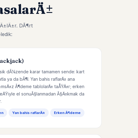
salarÄ±
Ä±lÄ±r. DÃ¶rt
ledik:
lackjack)
lasik dÃ¼zende karar tamamen sende: kart
katla ya da bÃ¶l. Yan bahis raflarÄ± ana
msÄ±z Ã¶deme tablolarÄ± taÅŸÄ±r; erken
ÄŸiyle el sonuÃ§lanmadan Ã§Ä±kmak da
.
en
Yan bahis raflarÄ±
Erken Ã¶deme