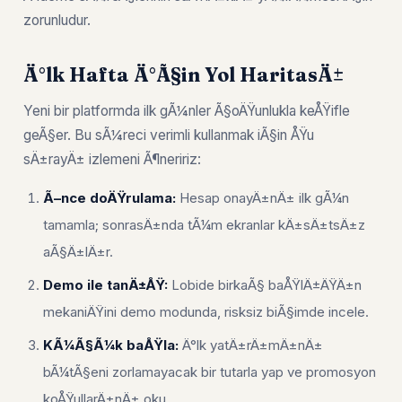
zorunludur.
Ä°lk Hafta Ä°Ã§in Yol HaritasÄ±
Yeni bir platformda ilk gÃ¼nler Ã§oÄŸunlukla keÅŸifle
geÃ§er. Bu sÃ¼reci verimli kullanmak iÃ§in ÅŸu
sÄ±rayÄ± izlemeni Ã¶neririz:
Ã–nce doÄŸrulama:
Hesap onayÄ±nÄ± ilk gÃ¼n
tamamla; sonrasÄ±nda tÃ¼m ekranlar kÄ±sÄ±tsÄ±z
aÃ§Ä±lÄ±r.
Demo ile tanÄ±ÅŸ:
Lobide birkaÃ§ baÅŸlÄ±ÄŸÄ±n
mekaniÄŸini demo modunda, risksiz biÃ§imde incele.
KÃ¼Ã§Ã¼k baÅŸla:
Ä°lk yatÄ±rÄ±mÄ±nÄ±
bÃ¼tÃ§eni zorlamayacak bir tutarla yap ve promosyon
koÅŸullarÄ±nÄ± oku.