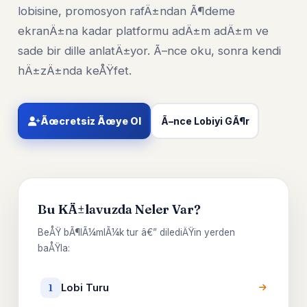
lobisine, promosyon rafÄ±ndan Ã¶deme
ekranÄ±na kadar platformu adÄ±m adÄ±m ve
sade bir dille anlatÄ±yor. Ã–nce oku, sonra kendi
hÄ±zÄ±nda keÅŸfet.
Ãœcretsiz Ãœye Ol
Ã–nce Lobiyi GÃ¶r
Bu KÄ±lavuzda Neler Var?
BeÅŸ bÃ¶lÃ¼mlÃ¼k tur â€” dilediÄŸin yerden
baÅŸla:
Lobi Turu
1