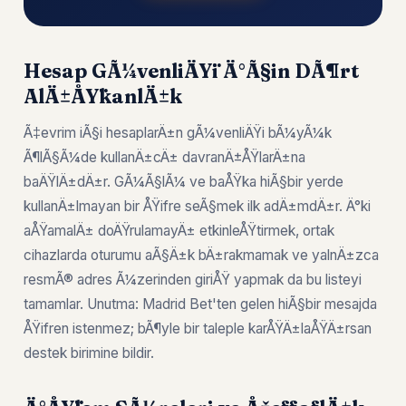
Hesap GÃ¼venliÄŸi Ä°Ã§in DÃ¶rt
AlÄ±ÅŸkanlÄ±k
Ã‡evrim iÃ§i hesaplarÄ±n gÃ¼venliÄŸi bÃ¼yÃ¼k
Ã¶lÃ§Ã¼de kullanÄ±cÄ± davranÄ±ÅŸlarÄ±na
baÄŸlÄ±dÄ±r. GÃ¼Ã§lÃ¼ ve baÅŸka hiÃ§bir yerde
kullanÄ±lmayan bir ÅŸifre seÃ§mek ilk adÄ±mdÄ±r. Ä°ki
aÅŸamalÄ± doÄŸrulamayÄ± etkinleÅŸtirmek, ortak
cihazlarda oturumu aÃ§Ä±k bÄ±rakmamak ve yalnÄ±zca
resmÃ® adres Ã¼zerinden giriÅŸ yapmak da bu listeyi
tamamlar. Unutma: Madrid Bet'ten gelen hiÃ§bir mesajda
ÅŸifren istenmez; bÃ¶yle bir taleple karÅŸÄ±laÅŸÄ±rsan
destek birimine bildir.