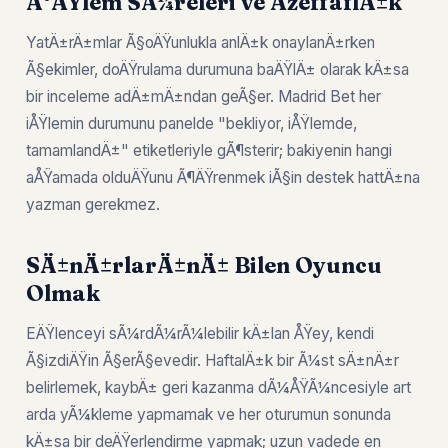
Ä°ÅŸlem SÃ¼releri ve ÅžeffaflÄ±k
YatÄ±rÄ±mlar Ã§oÄŸunlukla anlÄ±k onaylanÄ±rken
Ã§ekimler, doÄŸrulama durumuna baÄŸlÄ± olarak kÄ±sa
bir inceleme adÄ±mÄ±ndan geÃ§er. Madrid Bet her
iÅŸlemin durumunu panelde "bekliyor, iÅŸlemde,
tamamlandÄ±" etiketleriyle gÃ¶sterir; bakiyenin hangi
aÅŸamada olduÄŸunu Ã¶ÄŸrenmek iÃ§in destek hattÄ±na
yazman gerekmez.
SÄ±nÄ±rlarÄ±nÄ± Bilen Oyuncu
Olmak
EÄŸlenceyi sÃ¼rdÃ¼rÃ¼lebilir kÄ±lan ÅŸey, kendi
Ã§izdiÄŸin Ã§erÃ§evedir. HaftalÄ±k bir Ã¼st sÄ±nÄ±r
belirlemek, kaybÄ± geri kazanma dÃ¼ÅŸÃ¼ncesiyle art
arda yÃ¼kleme yapmamak ve her oturumun sonunda
kÄ±sa bir deÄŸerlendirme yapmak; uzun vadede en