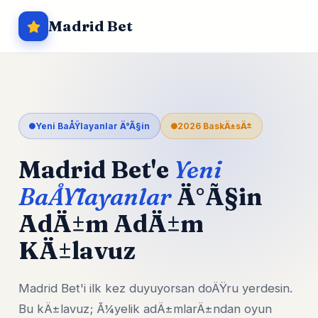
Madrid Bet
Yeni BaÅŸlayanlar Ä°Ã§in
2026 BaskÄ±sÄ±
Madrid Bet'e
Yeni
BaÅŸlayanlar
Ä°Ã§in
AdÄ±m AdÄ±m
KÄ±lavuz
Madrid Bet'i ilk kez duyuyorsan doÄŸru yerdesin.
Bu kÄ±lavuz; Ã¼yelik adÄ±mlarÄ±ndan oyun