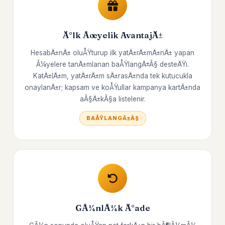
Ä°lk Ãœyelik AvantajÄ±
HesabÄ±nÄ± oluÅŸturup ilk yatÄ±rÄ±mÄ±nÄ± yapan
Ã¼yelere tanÄ±mlanan baÅŸlangÄ±Ã§ desteÄŸi.
KatÄ±lÄ±m, yatÄ±rÄ±m sÄ±rasÄ±nda tek kutucukla
onaylanÄ±r; kapsam ve koÅŸullar kampanya kartÄ±nda
aÃ§Ä±kÃ§a listelenir.
BAÅŸLANGÄ±Ã§
GÃ¼nlÃ¼k Ä°ade