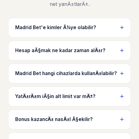
net yanÄ±tlarÄ±.
Madrid Bet'e kimler Ã¼ye olabilir?
Hesap aÃ§mak ne kadar zaman alÄ±r?
Madrid Bet hangi cihazlarda kullanÄ±labilir?
YatÄ±rÄ±m iÃ§in alt limit var mÄ±?
Bonus kazancÄ± nasÄ±l Ã§ekilir?