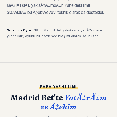
saÄŸlÄ±klÄ± yaklaÅŸÄ±mdÄ±r. Paneldeki limit
araÃ§larÄ± bu Ã§erÃ§eveyi teknik olarak da destekler.
Sorumlu Oyun:
18+ | Madrid Bet yalnÄ±zca yetiÅŸkinlere
yÃ¶neliktir; oyunu bir eÄŸlence biÃ§imi olarak sÄ±nÄ±rla.
PARA YÃ¶NETIMI
Madrid Bet'te
YatÄ±rÄ±m
ve Ã‡ekim