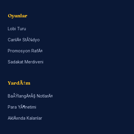
Oyunlar
Lobi Turu
CanlÄ± StÃ¼dyo
Promosyon RafÄ±
Sadakat Merdiveni
YardÄ±m
BaÅŸlangÄ±Ã§ NotlarÄ±
Para YÃ¶netimi
AklÄ±nda Kalanlar