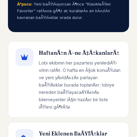
Ä°pucu:
Yeni baÅŸlÄ±yorsan Ã¶nce "KlasikleÅŸen
Favoriler" rafÄ±na gÃ¶z at; kurallarÄ± en hÄ±zlÄ±
kavranan baÅŸlÄ±klar orada durur.
HaftanÄ±n Ã–ne Ã‡Ä±kanlarÄ±
Lobi ekibinin her pazartesi yenilediÄŸi
vitrin rafÄ±. O hafta en Ã§ok konuÅŸulan
ve yeni yÄ±ldÄ±zÄ± parlayan
baÅŸlÄ±klar burada toplanÄ±r; lobiye
nereden baÅŸlayacaÄŸÄ±nÄ±
bilemeyenler iÃ§in hazÄ±r bir liste
iÅŸlevi gÃ¶rÃ¼r.
Yeni Eklenen BaÅŸlÄ±klar