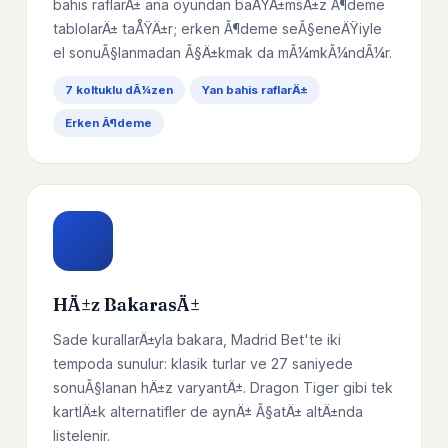
bahis raflarÄ± ana oyundan baÄŸÄ±msÄ±z Ã¶deme
tablolarÄ± taÅŸÄ±r; erken Ã¶deme seÃ§eneÄŸiyle
el sonuÃ§lanmadan Ã§Ä±kmak da mÃ¼mkÃ¼ndÃ¼r.
7 koltuklu dÃ¼zen
Yan bahis raflarÄ±
Erken Ã¶deme
HÄ±z BakarasÄ±
Sade kurallarÄ±yla bakara, Madrid Bet'te iki
tempoda sunulur: klasik turlar ve 27 saniyede
sonuÃ§lanan hÄ±z varyantÄ±. Dragon Tiger gibi tek
kartlÄ±k alternatifler de aynÄ± Ã§atÄ± altÄ±nda
listelenir.