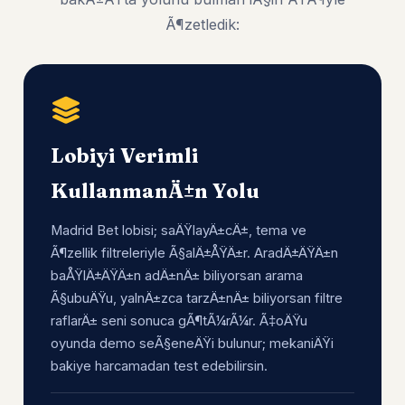
Ã¶zetledik:
Lobiyi Verimli
KullanmanÄ±n Yolu
Madrid Bet lobisi; saÄŸlayÄ±cÄ±, tema ve
Ã¶zellik filtreleriyle Ã§alÄ±ÅŸÄ±r. AradÄ±ÄŸÄ±n
baÅŸlÄ±ÄŸÄ±n adÄ±nÄ± biliyorsan arama
Ã§ubuÄŸu, yalnÄ±zca tarzÄ±nÄ± biliyorsan filtre
raflarÄ± seni sonuca gÃ¶tÃ¼rÃ¼r. Ã‡oÄŸu
oyunda demo seÃ§eneÄŸi bulunur; mekaniÄŸi
bakiye harcamadan test edebilirsin.