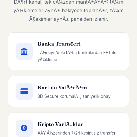
DÃ¶rt kanal, tek cÃ¼zdan mantÄ±ÄŸÄ±: tÃ¼m
yÃ¼klemeler aynÄ± bakiyede toplanÄ±r, tÃ¼m
Ã§ekimler aynÄ± panelden izlenir.
Banka Transferi
TÃ¼rkiye'deki tÃ¼m bankalardan EFT ile
yÃ¼kleme
Kart ile YatÄ±rÄ±m
3D Secure korumalÄ±, saniyelik onay
Kripto VarlÄ±klar
AÄŸ Ã¼zerinden 7/24 kesintisiz transfer