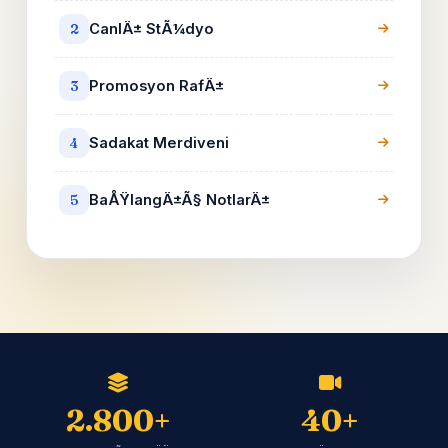
CanlÄ± StÃ¼dyo
2
Promosyon RafÄ±
3
Sadakat Merdiveni
4
BaÅŸlangÄ±Ã§ NotlarÄ±
5
2.800+
40+