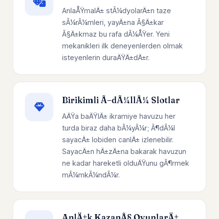
AnlaÅŸmalÄ± stÃ¼dyolarÄ±n taze
sÃ¼rÃ¼mleri, yayÄ±na Ã§Ä±kar
Ã§Ä±kmaz bu rafa dÃ¼ÅŸer. Yeni
mekanikleri ilk deneyenlerden olmak
isteyenlerin duraÄŸÄ±dÄ±r.
Birikimli Ã–dÃ¼llÃ¼ Slotlar
AÄŸa baÄŸlÄ± ikramiye havuzu her
turda biraz daha bÃ¼yÃ¼r; Ã¶dÃ¼l
sayacÄ± lobiden canlÄ± izlenebilir.
SayacÄ±n hÄ±zÄ±na bakarak havuzun
ne kadar hareketli olduÄŸunu gÃ¶rmek
mÃ¼mkÃ¼ndÃ¼r.
AnlÄ±k KazanÃ§ OyunlarÄ±