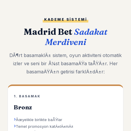
KADEME SISTEMI
Madrid Bet
Sadakat
Merdiveni
DÃ¶rt basamaklÄ± sistem, oyun aktiviteni otomatik
izler ve seni bir Ã¼st basamaÄŸa taÅŸÄ±r. Her
basamaÄŸÄ±n getirisi farklÄ±dÄ±r:
1. BASAMAK
Bronz
Ãœyelikle birlikte baÅŸlar
Temel promosyon katÄ±lÄ±mÄ±