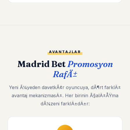
AVANTAJLAR
Madrid Bet
Promosyon
RafÄ±
Yeni Ã¼yeden davetkÃ¢r oyuncuya, dÃ¶rt farklÄ±
avantaj mekanizmasÄ±. Her birinin Ã§alÄ±ÅŸma
dÃ¼zeni farklÄ±dÄ±r: