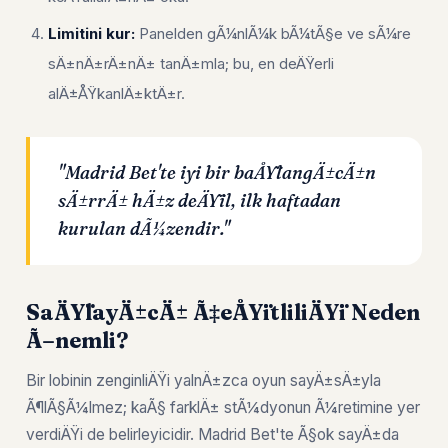
Limitini kur:
Panelden gÃ¼nlÃ¼k bÃ¼tÃ§e ve sÃ¼re
sÄ±nÄ±rÄ±nÄ± tanÄ±mla; bu, en deÄŸerli
alÄ±ÅŸkanlÄ±ktÄ±r.
"Madrid Bet'te iyi bir baÅŸlangÄ±cÄ±n
sÄ±rrÄ± hÄ±z deÄŸil, ilk haftadan
kurulan dÃ¼zendir."
SaÄŸlayÄ±cÄ± Ã‡eÅŸitliliÄŸi Neden
Ã–nemli?
Bir lobinin zenginliÄŸi yalnÄ±zca oyun sayÄ±sÄ±yla
Ã¶lÃ§Ã¼lmez; kaÃ§ farklÄ± stÃ¼dyonun Ã¼retimine yer
verdiÄŸi de belirleyicidir. Madrid Bet'te Ã§ok sayÄ±da