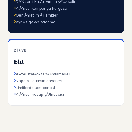
DÃ¼zenli katÄ±lÄ±mla yÃ¼kselir
KiÅŸisel kampanya kurgusu
GeniÅŸletilmiÅŸ limitler
AynÄ± gÃ¼n Ã¶deme
ZIRVE
Elit
Ã–zel statÃ¼ tanÄ±mlamasÄ±
KapalÄ± etkinlik davetleri
Limitlerde tam esneklik
KiÅŸisel hesap yÃ¶neticisi