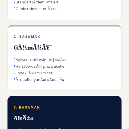
Standart iÅŸlem limitleri
CanlÄ± destek eriÅŸimi
2. BASAMAK
GÃ¼mÃ¼ÅŸ
AylÄ±k aktiviteyle aÃ§Ä±lÄ±r
HaftalÄ±k sÃ¼rpriz paketler
Esnek iÅŸlem limitleri
Ã–ncelikli yanÄ±t sÄ±rasÄ±
3. BASAMAK
AltÄ±n