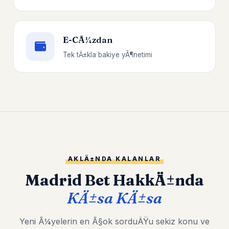
E-CÃ¼zdan
Tek tÄ±kla bakiye yÃ¶netimi
AKLÄ±NDA KALANLAR
Madrid Bet HakkÄ±nda
KÄ±sa KÄ±sa
Yeni Ã¼yelerin en Ã§ok sorduÄŸu sekiz konu ve