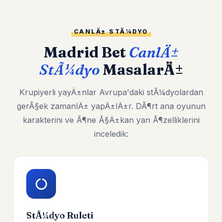
CANLÄ± STÃ¼DYO
Madrid Bet
CanlÄ±
StÃ¼dyo
MasalarÄ±
Krupiyerli yayÄ±nlar Avrupa'daki stÃ¼dyolardan
gerÃ§ek zamanlÄ± yapÄ±lÄ±r. DÃ¶rt ana oyunun
karakterini ve Ã¶ne Ã§Ä±kan yan Ã¶zelliklerini
inceledik:
StÃ¼dyo Ruleti