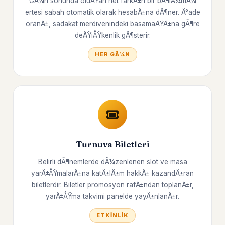
GÃ¼n sonunda oluÅŸan net farkÄ±n bir bÃ¶lÃ¼mÃ¼
ertesi sabah otomatik olarak hesabÄ±na dÃ¶ner. Ä°ade
oranÄ±, sadakat merdivenindeki basamaÄŸÄ±na gÃ¶re
deÄŸiÅŸkenlik gÃ¶sterir.
HER GÃ¼N
Turnuva Biletleri
Belirli dÃ¶nemlerde dÃ¼zenlenen slot ve masa
yarÄ±ÅŸmalarÄ±na katÄ±lÄ±m hakkÄ± kazandÄ±ran
biletlerdir. Biletler promosyon rafÄ±ndan toplanÄ±r,
yarÄ±ÅŸma takvimi panelde yayÄ±nlanÄ±r.
ETKINLIK