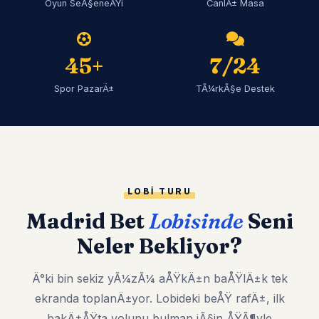
Oyun SeÃ§eneÄŸi
CanlÄ± Masa
45+
7/24
Spor PazarÄ±
TÃ¼rkÃ§e Destek
LOBI TURU
Madrid Bet
Lobisinde
Seni
Neler Bekliyor?
Ä°ki bin sekiz yÃ¼zÃ¼ aÅŸkÄ±n baÅŸlÄ±k tek
ekranda toplanÄ±yor. Lobideki beÅŸ rafÄ±, ilk
bakÄ±ÅŸta yolunu bulman iÃ§in ÅŸÃ¶yle