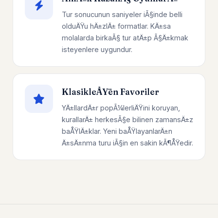
Tur sonucunun saniyeler iÃ§inde belli
olduÄŸu hÄ±zlÄ± formatlar. KÄ±sa
molalarda birkaÃ§ tur atÄ±p Ã§Ä±kmak
isteyenlere uygundur.
KlasikleÅŸen Favoriler
YÄ±llardÄ±r popÃ¼lerliÄŸini koruyan,
kurallarÄ± herkesÃ§e bilinen zamansÄ±z
baÅŸlÄ±klar. Yeni baÅŸlayanlarÄ±n
Ä±sÄ±nma turu iÃ§in en sakin kÃ¶ÅŸedir.