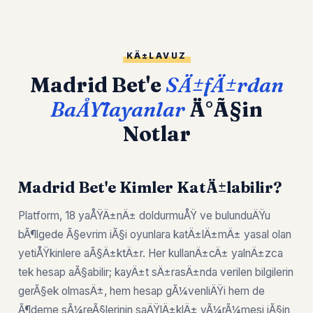
KÄ±LAVUZ
Madrid Bet'e
SÄ±fÄ±rdan
BaÅŸlayanlar
Ä°Ã§in
Notlar
Madrid Bet'e Kimler KatÄ±labilir?
Platform, 18 yaÅŸÄ±nÄ± doldurmuÅŸ ve bulunduÄŸu
bÃ¶lgede Ã§evrim iÃ§i oyunlara katÄ±lÄ±mÄ± yasal olan
yetiÅŸkinlere aÃ§Ä±ktÄ±r. Her kullanÄ±cÄ± yalnÄ±zca
tek hesap aÃ§abilir; kayÄ±t sÄ±rasÄ±nda verilen bilgilerin
gerÃ§ek olmasÄ±, hem hesap gÃ¼venliÄŸi hem de
Ã¶deme sÃ¼reÃ§lerinin saÄŸlÄ±klÄ± yÃ¼rÃ¼mesi iÃ§in