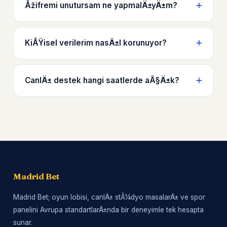
Åžifremi unutursam ne yapmalÄ±yÄ±m?
KiÅŸisel verilerim nasÄ±l korunuyor?
CanlÄ± destek hangi saatlerde aÃ§Ä±k?
Madrid Bet
Madrid Bet; oyun lobisi, canlÄ± stÃ¼dyo masalarÄ± ve spor
panelini Avrupa standartlarÄ±nda bir deneyimle tek hesapta
sunar.