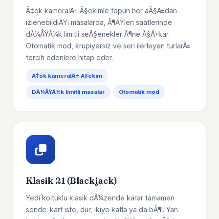
Ã‡ok kameralÄ± Ã§ekimle topun her aÃ§Ä±dan
izlenebildiÄŸi masalarda, Ã¶ÄŸlen saatlerinde
dÃ¼ÅŸÃ¼k limitli seÃ§enekler Ã¶ne Ã§Ä±kar.
Otomatik mod, krupiyersiz ve seri ilerleyen turlarÄ±
tercih edenlere hitap eder.
Ã‡ok kameralÄ± Ã§ekim
DÃ¼ÅŸÃ¼k limitli masalar
Otomatik mod
Klasik 21 (Blackjack)
Yedi koltuklu klasik dÃ¼zende karar tamamen
sende: kart iste, dur, ikiye katla ya da bÃ¶l. Yan