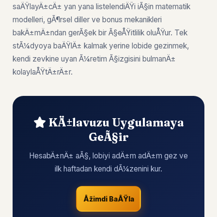
saÄŸlayÄ±cÄ± yan yana listelendiÄŸi iÃ§in matematik
modelleri, gÃ¶rsel diller ve bonus mekanikleri
bakÄ±mÄ±ndan gerÃ§ek bir Ã§eÅŸitlilik oluÅŸur. Tek
stÃ¼dyoya baÄŸlÄ± kalmak yerine lobide gezinmek,
kendi zevkine uyan Ã¼retim Ã§izgisini bulmanÄ±
kolaylaÅŸtÄ±rÄ±r.
KÄ±lavuzu Uygulamaya
GeÃ§ir
HesabÄ±nÄ± aÃ§, lobiyi adÄ±m adÄ±m gez ve
ilk haftadan kendi dÃ¼zenini kur.
Åžimdi BaÅŸla