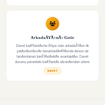
ArkadaÅŸÄ±nÄ± Getir
Davet baÄŸlantÄ±nla Ã¼ye olan arkadaÅŸÄ±n ilk
yatÄ±rÄ±mÄ±nÄ± tamamladÄ±ÄŸÄ±nda ikinize de
tanÄ±mlanan karÅŸÄ±lÄ±klÄ± avantajdÄ±r. Davet
durumu paneldeki baÄŸlantÄ± ekranÄ±ndan izlenir.
DAVET