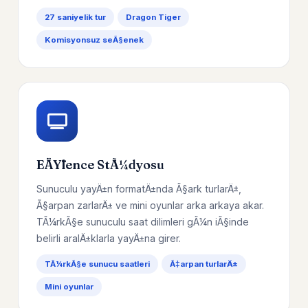
27 saniyelik tur
Dragon Tiger
Komisyonsuz seÃ§enek
EÄŸlence StÃ¼dyosu
Sunuculu yayÄ±n formatÄ±nda Ã§ark turlarÄ±,
Ã§arpan zarlarÄ± ve mini oyunlar arka arkaya akar.
TÃ¼rkÃ§e sunuculu saat dilimleri gÃ¼n iÃ§inde
belirli aralÄ±klarla yayÄ±na girer.
TÃ¼rkÃ§e sunucu saatleri
Ã‡arpan turlarÄ±
Mini oyunlar