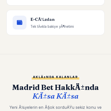
E-CÃ¼zdan
Tek tÄ±kla bakiye yÃ¶netimi
AKLÄ±NDA KALANLAR
Madrid Bet HakkÄ±nda
KÄ±sa KÄ±sa
Yeni Ã¼yelerin en Ã§ok sorduÄŸu sekiz konu ve