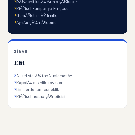
DÃ¼zenli katÄ±lÄ±mla yÃ¼kselir
KiÅŸisel kampanya kurgusu
GeniÅŸletilmiÅŸ limitler
AynÄ± gÃ¼n Ã¶deme
ZIRVE
Elit
Ã–zel statÃ¼ tanÄ±mlamasÄ±
KapalÄ± etkinlik davetleri
Limitlerde tam esneklik
KiÅŸisel hesap yÃ¶neticisi