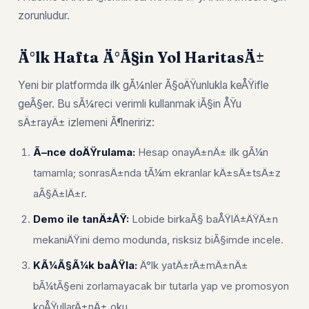
zorunludur.
Ä°lk Hafta Ä°Ã§in Yol HaritasÄ±
Yeni bir platformda ilk gÃ¼nler Ã§oÄŸunlukla keÅŸifle
geÃ§er. Bu sÃ¼reci verimli kullanmak iÃ§in ÅŸu
sÄ±rayÄ± izlemeni Ã¶neririz:
Ã–nce doÄŸrulama:
Hesap onayÄ±nÄ± ilk gÃ¼n
tamamla; sonrasÄ±nda tÃ¼m ekranlar kÄ±sÄ±tsÄ±z
aÃ§Ä±lÄ±r.
Demo ile tanÄ±ÅŸ:
Lobide birkaÃ§ baÅŸlÄ±ÄŸÄ±n
mekaniÄŸini demo modunda, risksiz biÃ§imde incele.
KÃ¼Ã§Ã¼k baÅŸla:
Ä°lk yatÄ±rÄ±mÄ±nÄ±
bÃ¼tÃ§eni zorlamayacak bir tutarla yap ve promosyon
koÅŸullarÄ±nÄ± oku.