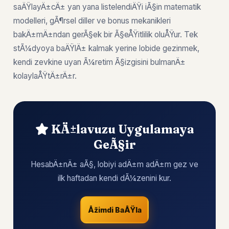
saÄŸlayÄ±cÄ± yan yana listelendiÄŸi iÃ§in matematik
modelleri, gÃ¶rsel diller ve bonus mekanikleri
bakÄ±mÄ±ndan gerÃ§ek bir Ã§eÅŸitlilik oluÅŸur. Tek
stÃ¼dyoya baÄŸlÄ± kalmak yerine lobide gezinmek,
kendi zevkine uyan Ã¼retim Ã§izgisini bulmanÄ±
kolaylaÅŸtÄ±rÄ±r.
KÄ±lavuzu Uygulamaya
GeÃ§ir
HesabÄ±nÄ± aÃ§, lobiyi adÄ±m adÄ±m gez ve
ilk haftadan kendi dÃ¼zenini kur.
Åžimdi BaÅŸla