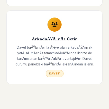
ArkadaÅŸÄ±nÄ± Getir
Davet baÄŸlantÄ±nla Ã¼ye olan arkadaÅŸÄ±n ilk
yatÄ±rÄ±mÄ±nÄ± tamamladÄ±ÄŸÄ±nda ikinize de
tanÄ±mlanan karÅŸÄ±lÄ±klÄ± avantajdÄ±r. Davet
durumu paneldeki baÄŸlantÄ± ekranÄ±ndan izlenir.
DAVET