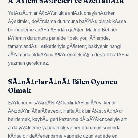
Ä°ÅŸlem SÃ¼releri ve ÅžeffaflÄ±k
YatÄ±rÄ±mlar Ã§oÄŸunlukla anlÄ±k onaylanÄ±rken
Ã§ekimler, doÄŸrulama durumuna baÄŸlÄ± olarak kÄ±sa
bir inceleme adÄ±mÄ±ndan geÃ§er. Madrid Bet her
iÅŸlemin durumunu panelde "bekliyor, iÅŸlemde,
tamamlandÄ±" etiketleriyle gÃ¶sterir; bakiyenin hangi
aÅŸamada olduÄŸunu Ã¶ÄŸrenmek iÃ§in destek hattÄ±na
yazman gerekmez.
SÄ±nÄ±rlarÄ±nÄ± Bilen Oyuncu
Olmak
EÄŸlenceyi sÃ¼rdÃ¼rÃ¼lebilir kÄ±lan ÅŸey, kendi
Ã§izdiÄŸin Ã§erÃ§evedir. HaftalÄ±k bir Ã¼st sÄ±nÄ±r
belirlemek, kaybÄ± geri kazanma dÃ¼ÅŸÃ¼ncesiyle art
arda yÃ¼kleme yapmamak ve her oturumun sonunda
kÄ±sa bir deÄŸerlendirme yapmak; uzun vadede en