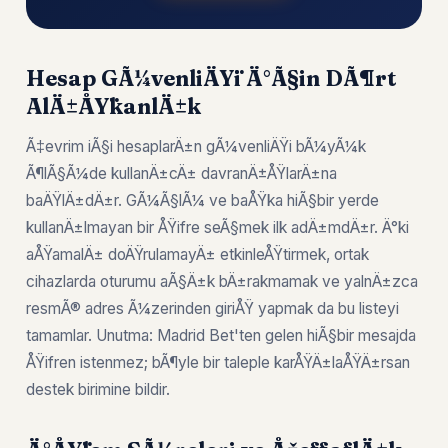
Hesap GÃ¼venliÄŸi Ä°Ã§in DÃ¶rt
AlÄ±ÅŸkanlÄ±k
Ã‡evrim iÃ§i hesaplarÄ±n gÃ¼venliÄŸi bÃ¼yÃ¼k
Ã¶lÃ§Ã¼de kullanÄ±cÄ± davranÄ±ÅŸlarÄ±na
baÄŸlÄ±dÄ±r. GÃ¼Ã§lÃ¼ ve baÅŸka hiÃ§bir yerde
kullanÄ±lmayan bir ÅŸifre seÃ§mek ilk adÄ±mdÄ±r. Ä°ki
aÅŸamalÄ± doÄŸrulamayÄ± etkinleÅŸtirmek, ortak
cihazlarda oturumu aÃ§Ä±k bÄ±rakmamak ve yalnÄ±zca
resmÃ® adres Ã¼zerinden giriÅŸ yapmak da bu listeyi
tamamlar. Unutma: Madrid Bet'ten gelen hiÃ§bir mesajda
ÅŸifren istenmez; bÃ¶yle bir taleple karÅŸÄ±laÅŸÄ±rsan
destek birimine bildir.