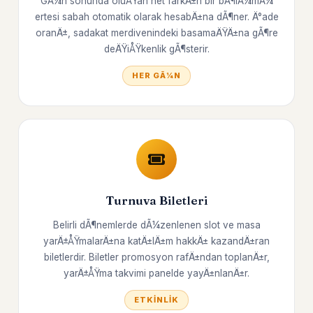
GÃ¼n sonunda oluÅŸan net farkÄ±n bir bÃ¶lÃ¼mÃ¼
ertesi sabah otomatik olarak hesabÄ±na dÃ¶ner. Ä°ade
oranÄ±, sadakat merdivenindeki basamaÄŸÄ±na gÃ¶re
deÄŸiÅŸkenlik gÃ¶sterir.
HER GÃ¼N
Turnuva Biletleri
Belirli dÃ¶nemlerde dÃ¼zenlenen slot ve masa
yarÄ±ÅŸmalarÄ±na katÄ±lÄ±m hakkÄ± kazandÄ±ran
biletlerdir. Biletler promosyon rafÄ±ndan toplanÄ±r,
yarÄ±ÅŸma takvimi panelde yayÄ±nlanÄ±r.
ETKINLIK