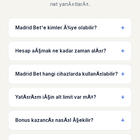
net yanÄ±tlarÄ±.
Madrid Bet'e kimler Ã¼ye olabilir?
Hesap aÃ§mak ne kadar zaman alÄ±r?
Madrid Bet hangi cihazlarda kullanÄ±labilir?
YatÄ±rÄ±m iÃ§in alt limit var mÄ±?
Bonus kazancÄ± nasÄ±l Ã§ekilir?