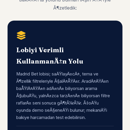
Ã¶zetledik:
Lobiyi Verimli
KullanmanÄ±n Yolu
Madrid Bet lobisi; saÄŸlayÄ±cÄ±, tema ve
Ã¶zellik filtreleriyle Ã§alÄ±ÅŸÄ±r. AradÄ±ÄŸÄ±n
baÅŸlÄ±ÄŸÄ±n adÄ±nÄ± biliyorsan arama
Ã§ubuÄŸu, yalnÄ±zca tarzÄ±nÄ± biliyorsan filtre
raflarÄ± seni sonuca gÃ¶tÃ¼rÃ¼r. Ã‡oÄŸu
oyunda demo seÃ§eneÄŸi bulunur; mekaniÄŸi
bakiye harcamadan test edebilirsin.