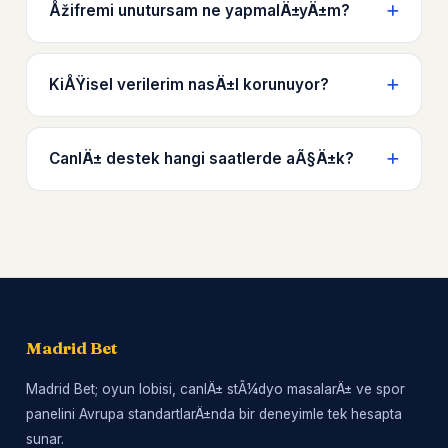
Åžifremi unutursam ne yapmalÄ±yÄ±m?
KiÅŸisel verilerim nasÄ±l korunuyor?
CanlÄ± destek hangi saatlerde aÃ§Ä±k?
Madrid Bet
Madrid Bet; oyun lobisi, canlÄ± stÃ¼dyo masalarÄ± ve spor
panelini Avrupa standartlarÄ±nda bir deneyimle tek hesapta
sunar.