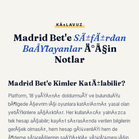
KÄ±LAVUZ
Madrid Bet'e
SÄ±fÄ±rdan
BaÅŸlayanlar
Ä°Ã§in
Notlar
Madrid Bet'e Kimler KatÄ±labilir?
Platform, 18 yaÅŸÄ±nÄ± doldurmuÅŸ ve bulunduÄŸu
bÃ¶lgede Ã§evrim iÃ§i oyunlara katÄ±lÄ±mÄ± yasal olan
yetiÅŸkinlere aÃ§Ä±ktÄ±r. Her kullanÄ±cÄ± yalnÄ±zca
tek hesap aÃ§abilir; kayÄ±t sÄ±rasÄ±nda verilen bilgilerin
gerÃ§ek olmasÄ±, hem hesap gÃ¼venliÄŸi hem de
Ã¶deme sÃ¼reÃ§lerinin saÄŸlÄ±klÄ± yÃ¼rÃ¼mesi iÃ§in