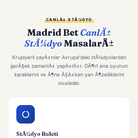
CANLÄ± STÃ¼DYO
Madrid Bet
CanlÄ±
StÃ¼dyo
MasalarÄ±
Krupiyerli yayÄ±nlar Avrupa'daki stÃ¼dyolardan
gerÃ§ek zamanlÄ± yapÄ±lÄ±r. DÃ¶rt ana oyunun
karakterini ve Ã¶ne Ã§Ä±kan yan Ã¶zelliklerini
inceledik:
StÃ¼dyo Ruleti