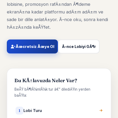
lobisine, promosyon rafÄ±ndan Ã¶deme
ekranÄ±na kadar platformu adÄ±m adÄ±m ve
sade bir dille anlatÄ±yor. Ã–nce oku, sonra kendi
hÄ±zÄ±nda keÅŸfet.
Ãœcretsiz Ãœye Ol
Ã–nce Lobiyi GÃ¶r
Bu KÄ±lavuzda Neler Var?
BeÅŸ bÃ¶lÃ¼mlÃ¼k tur â€” dilediÄŸin yerden
baÅŸla:
Lobi Turu
1