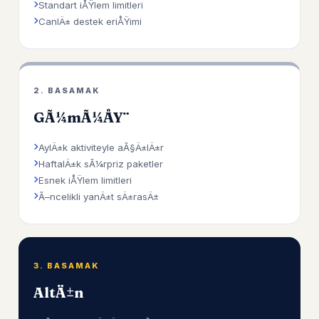
Standart iÅŸlem limitleri
CanlÄ± destek eriÅŸimi
2. BASAMAK
GÃ¼mÃ¼ÅŸ
AylÄ±k aktiviteyle aÃ§Ä±lÄ±r
HaftalÄ±k sÃ¼rpriz paketler
Esnek iÅŸlem limitleri
Ã–ncelikli yanÄ±t sÄ±rasÄ±
3. BASAMAK
AltÄ±n