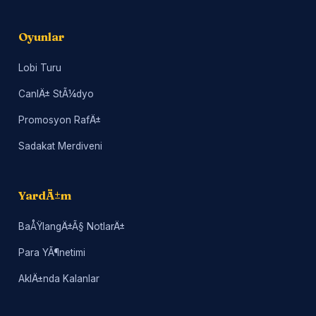
Oyunlar
Lobi Turu
CanlÄ± StÃ¼dyo
Promosyon RafÄ±
Sadakat Merdiveni
YardÄ±m
BaÅŸlangÄ±Ã§ NotlarÄ±
Para YÃ¶netimi
AklÄ±nda Kalanlar