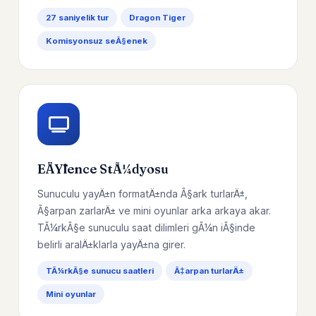
27 saniyelik tur
Dragon Tiger
Komisyonsuz seÃ§enek
EÄŸlence StÃ¼dyosu
Sunuculu yayÄ±n formatÄ±nda Ã§ark turlarÄ±,
Ã§arpan zarlarÄ± ve mini oyunlar arka arkaya akar.
TÃ¼rkÃ§e sunuculu saat dilimleri gÃ¼n iÃ§inde
belirli aralÄ±klarla yayÄ±na girer.
TÃ¼rkÃ§e sunucu saatleri
Ã‡arpan turlarÄ±
Mini oyunlar