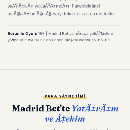
saÄŸlÄ±klÄ± yaklaÅŸÄ±mdÄ±r. Paneldeki limit
araÃ§larÄ± bu Ã§erÃ§eveyi teknik olarak da destekler.
Sorumlu Oyun:
18+ | Madrid Bet yalnÄ±zca yetiÅŸkinlere
yÃ¶neliktir; oyunu bir eÄŸlence biÃ§imi olarak sÄ±nÄ±rla.
PARA YÃ¶NETIMI
Madrid Bet'te
YatÄ±rÄ±m
ve Ã‡ekim