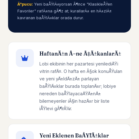
Ä°pucu:
Yeni baÅŸlÄ±yorsan Ã¶nce "KlasikleÅŸen
Favoriler" rafÄ±na gÃ¶z at; kurallarÄ± en hÄ±zlÄ±
kavranan baÅŸlÄ±klar orada durur.
HaftanÄ±n Ã–ne Ã‡Ä±kanlarÄ±
Lobi ekibinin her pazartesi yenilediÄŸi
vitrin rafÄ±. O hafta en Ã§ok konuÅŸulan
ve yeni yÄ±ldÄ±zÄ± parlayan
baÅŸlÄ±klar burada toplanÄ±r; lobiye
nereden baÅŸlayacaÄŸÄ±nÄ±
bilemeyenler iÃ§in hazÄ±r bir liste
iÅŸlevi gÃ¶rÃ¼r.
Yeni Eklenen BaÅŸlÄ±klar