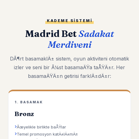
KADEME SISTEMI
Madrid Bet
Sadakat
Merdiveni
DÃ¶rt basamaklÄ± sistem, oyun aktiviteni otomatik
izler ve seni bir Ã¼st basamaÄŸa taÅŸÄ±r. Her
basamaÄŸÄ±n getirisi farklÄ±dÄ±r:
1. BASAMAK
Bronz
Ãœyelikle birlikte baÅŸlar
Temel promosyon katÄ±lÄ±mÄ±