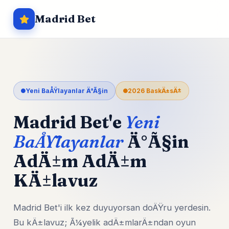
Madrid Bet
Yeni BaÅŸlayanlar Ä°Ã§in
2026 BaskÄ±sÄ±
Madrid Bet'e
Yeni
BaÅŸlayanlar
Ä°Ã§in
AdÄ±m AdÄ±m
KÄ±lavuz
Madrid Bet'i ilk kez duyuyorsan doÄŸru yerdesin.
Bu kÄ±lavuz; Ã¼yelik adÄ±mlarÄ±ndan oyun