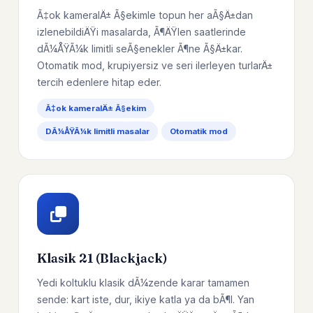
Ã‡ok kameralÄ± Ã§ekimle topun her aÃ§Ä±dan
izlenebildiÄŸi masalarda, Ã¶ÄŸlen saatlerinde
dÃ¼ÅŸÃ¼k limitli seÃ§enekler Ã¶ne Ã§Ä±kar.
Otomatik mod, krupiyersiz ve seri ilerleyen turlarÄ±
tercih edenlere hitap eder.
Ã‡ok kameralÄ± Ã§ekim
DÃ¼ÅŸÃ¼k limitli masalar
Otomatik mod
Klasik 21 (Blackjack)
Yedi koltuklu klasik dÃ¼zende karar tamamen
sende: kart iste, dur, ikiye katla ya da bÃ¶l. Yan