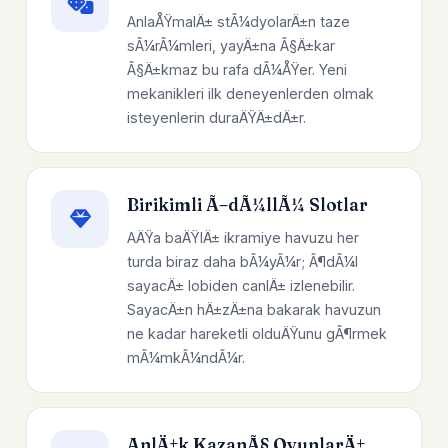
AnlaÅŸmalÄ± stÃ¼dyolarÄ±n taze
sÃ¼rÃ¼mleri, yayÄ±na Ã§Ä±kar
Ã§Ä±kmaz bu rafa dÃ¼ÅŸer. Yeni
mekanikleri ilk deneyenlerden olmak
isteyenlerin duraÄŸÄ±dÄ±r.
Birikimli Ã–dÃ¼llÃ¼ Slotlar
AÄŸa baÄŸlÄ± ikramiye havuzu her
turda biraz daha bÃ¼yÃ¼r; Ã¶dÃ¼l
sayacÄ± lobiden canlÄ± izlenebilir.
SayacÄ±n hÄ±zÄ±na bakarak havuzun
ne kadar hareketli olduÄŸunu gÃ¶rmek
mÃ¼mkÃ¼ndÃ¼r.
AnlÄ±k KazanÃ§ OyunlarÄ±