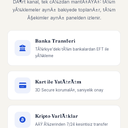
DÃ¶rt kanal, tek cÃ¼zdan mantÄ±ÄŸÄ±: tÃ¼m
yÃ¼klemeler aynÄ± bakiyede toplanÄ±r, tÃ¼m
Ã§ekimler aynÄ± panelden izlenir.
Banka Transferi
TÃ¼rkiye'deki tÃ¼m bankalardan EFT ile
yÃ¼kleme
Kart ile YatÄ±rÄ±m
3D Secure korumalÄ±, saniyelik onay
Kripto VarlÄ±klar
AÄŸ Ã¼zerinden 7/24 kesintisiz transfer