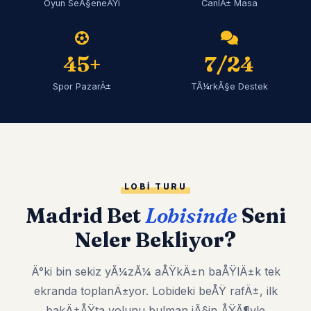
Oyun SeÃ§eneÄŸi
CanlÄ± Masa
45+
7/24
Spor PazarÄ±
TÃ¼rkÃ§e Destek
LOBI TURU
Madrid Bet
Lobisinde
Seni
Neler Bekliyor?
Ä°ki bin sekiz yÃ¼zÃ¼ aÅŸkÄ±n baÅŸlÄ±k tek
ekranda toplanÄ±yor. Lobideki beÅŸ rafÄ±, ilk
bakÄ±ÅŸta yolunu bulman iÃ§in ÅŸÃ¶yle