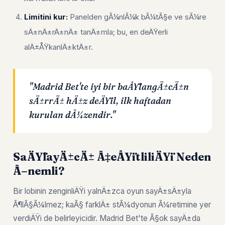
Limitini kur:
Panelden gÃ¼nlÃ¼k bÃ¼tÃ§e ve sÃ¼re
sÄ±nÄ±rÄ±nÄ± tanÄ±mla; bu, en deÄŸerli
alÄ±ÅŸkanlÄ±ktÄ±r.
"Madrid Bet'te iyi bir baÅŸlangÄ±cÄ±n
sÄ±rrÄ± hÄ±z deÄŸil, ilk haftadan
kurulan dÃ¼zendir."
SaÄŸlayÄ±cÄ± Ã‡eÅŸitliliÄŸi Neden
Ã–nemli?
Bir lobinin zenginliÄŸi yalnÄ±zca oyun sayÄ±sÄ±yla
Ã¶lÃ§Ã¼lmez; kaÃ§ farklÄ± stÃ¼dyonun Ã¼retimine yer
verdiÄŸi de belirleyicidir. Madrid Bet'te Ã§ok sayÄ±da