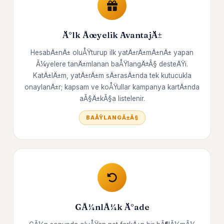
Ä°lk Ãœyelik AvantajÄ±
HesabÄ±nÄ± oluÅŸturup ilk yatÄ±rÄ±mÄ±nÄ± yapan
Ã¼yelere tanÄ±mlanan baÅŸlangÄ±Ã§ desteÄŸi.
KatÄ±lÄ±m, yatÄ±rÄ±m sÄ±rasÄ±nda tek kutucukla
onaylanÄ±r; kapsam ve koÅŸullar kampanya kartÄ±nda
aÃ§Ä±kÃ§a listelenir.
BAÅŸLANGÄ±Ã§
GÃ¼nlÃ¼k Ä°ade