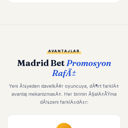
AVANTAJLAR
Madrid Bet
Promosyon
RafÄ±
Yeni Ã¼yeden davetkÃ¢r oyuncuya, dÃ¶rt farklÄ±
avantaj mekanizmasÄ±. Her birinin Ã§alÄ±ÅŸma
dÃ¼zeni farklÄ±dÄ±r: