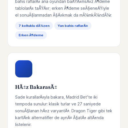
bahis raflarÄ± ana oyundan baÄŸÄ±msÄ±z Ã¶deme
tablolarÄ± taÅŸÄ±r; erken Ã¶deme seÃ§eneÄŸiyle
el sonuÃ§lanmadan Ã§Ä±kmak da mÃ¼mkÃ¼ndÃ¼r.
7 koltuklu dÃ¼zen
Yan bahis raflarÄ±
Erken Ã¶deme
HÄ±z BakarasÄ±
Sade kurallarÄ±yla bakara, Madrid Bet'te iki
tempoda sunulur: klasik turlar ve 27 saniyede
sonuÃ§lanan hÄ±z varyantÄ±. Dragon Tiger gibi tek
kartlÄ±k alternatifler de aynÄ± Ã§atÄ± altÄ±nda
listelenir.