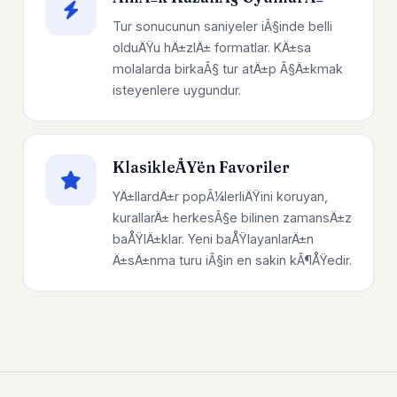
Tur sonucunun saniyeler iÃ§inde belli
olduÄŸu hÄ±zlÄ± formatlar. KÄ±sa
molalarda birkaÃ§ tur atÄ±p Ã§Ä±kmak
isteyenlere uygundur.
KlasikleÅŸen Favoriler
YÄ±llardÄ±r popÃ¼lerliÄŸini koruyan,
kurallarÄ± herkesÃ§e bilinen zamansÄ±z
baÅŸlÄ±klar. Yeni baÅŸlayanlarÄ±n
Ä±sÄ±nma turu iÃ§in en sakin kÃ¶ÅŸedir.