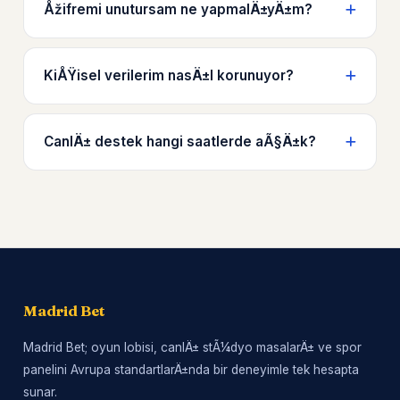
Åžifremi unutursam ne yapmalÄ±yÄ±m?
KiÅŸisel verilerim nasÄ±l korunuyor?
CanlÄ± destek hangi saatlerde aÃ§Ä±k?
Madrid Bet
Madrid Bet; oyun lobisi, canlÄ± stÃ¼dyo masalarÄ± ve spor
panelini Avrupa standartlarÄ±nda bir deneyimle tek hesapta
sunar.