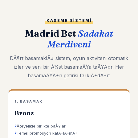
KADEME SISTEMI
Madrid Bet
Sadakat
Merdiveni
DÃ¶rt basamaklÄ± sistem, oyun aktiviteni otomatik
izler ve seni bir Ã¼st basamaÄŸa taÅŸÄ±r. Her
basamaÄŸÄ±n getirisi farklÄ±dÄ±r:
1. BASAMAK
Bronz
Ãœyelikle birlikte baÅŸlar
Temel promosyon katÄ±lÄ±mÄ±