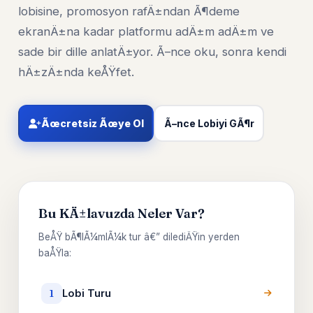
lobisine, promosyon rafÄ±ndan Ã¶deme
ekranÄ±na kadar platformu adÄ±m adÄ±m ve
sade bir dille anlatÄ±yor. Ã–nce oku, sonra kendi
hÄ±zÄ±nda keÅŸfet.
Ãœcretsiz Ãœye Ol
Ã–nce Lobiyi GÃ¶r
Bu KÄ±lavuzda Neler Var?
BeÅŸ bÃ¶lÃ¼mlÃ¼k tur â€” dilediÄŸin yerden
baÅŸla:
Lobi Turu
1