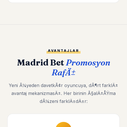
AVANTAJLAR
Madrid Bet
Promosyon
RafÄ±
Yeni Ã¼yeden davetkÃ¢r oyuncuya, dÃ¶rt farklÄ±
avantaj mekanizmasÄ±. Her birinin Ã§alÄ±ÅŸma
dÃ¼zeni farklÄ±dÄ±r: