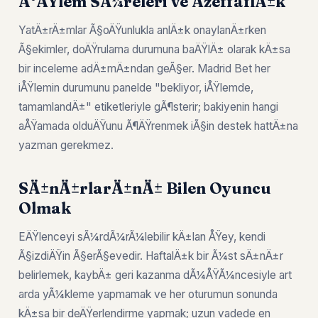
Ä°ÅŸlem SÃ¼releri ve ÅžeffaflÄ±k
YatÄ±rÄ±mlar Ã§oÄŸunlukla anlÄ±k onaylanÄ±rken
Ã§ekimler, doÄŸrulama durumuna baÄŸlÄ± olarak kÄ±sa
bir inceleme adÄ±mÄ±ndan geÃ§er. Madrid Bet her
iÅŸlemin durumunu panelde "bekliyor, iÅŸlemde,
tamamlandÄ±" etiketleriyle gÃ¶sterir; bakiyenin hangi
aÅŸamada olduÄŸunu Ã¶ÄŸrenmek iÃ§in destek hattÄ±na
yazman gerekmez.
SÄ±nÄ±rlarÄ±nÄ± Bilen Oyuncu
Olmak
EÄŸlenceyi sÃ¼rdÃ¼rÃ¼lebilir kÄ±lan ÅŸey, kendi
Ã§izdiÄŸin Ã§erÃ§evedir. HaftalÄ±k bir Ã¼st sÄ±nÄ±r
belirlemek, kaybÄ± geri kazanma dÃ¼ÅŸÃ¼ncesiyle art
arda yÃ¼kleme yapmamak ve her oturumun sonunda
kÄ±sa bir deÄŸerlendirme yapmak; uzun vadede en