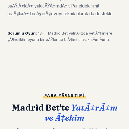
saÄŸlÄ±klÄ± yaklaÅŸÄ±mdÄ±r. Paneldeki limit
araÃ§larÄ± bu Ã§erÃ§eveyi teknik olarak da destekler.
Sorumlu Oyun:
18+ | Madrid Bet yalnÄ±zca yetiÅŸkinlere
yÃ¶neliktir; oyunu bir eÄŸlence biÃ§imi olarak sÄ±nÄ±rla.
PARA YÃ¶NETIMI
Madrid Bet'te
YatÄ±rÄ±m
ve Ã‡ekim