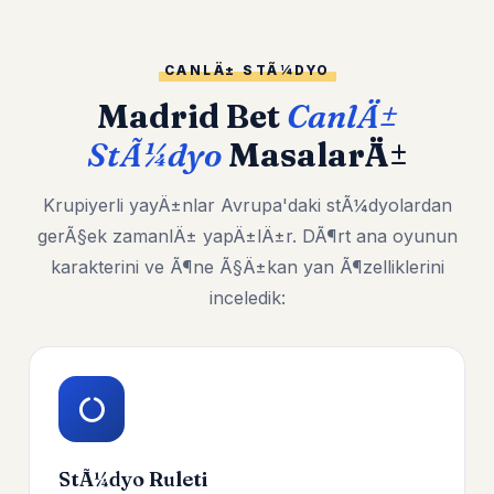
CANLÄ± STÃ¼DYO
Madrid Bet
CanlÄ±
StÃ¼dyo
MasalarÄ±
Krupiyerli yayÄ±nlar Avrupa'daki stÃ¼dyolardan
gerÃ§ek zamanlÄ± yapÄ±lÄ±r. DÃ¶rt ana oyunun
karakterini ve Ã¶ne Ã§Ä±kan yan Ã¶zelliklerini
inceledik:
StÃ¼dyo Ruleti