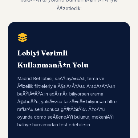
Ã¶zetledik:
Lobiyi Verimli
KullanmanÄ±n Yolu
Madrid Bet lobisi; saÄŸlayÄ±cÄ±, tema ve
Ã¶zellik filtreleriyle Ã§alÄ±ÅŸÄ±r. AradÄ±ÄŸÄ±n
baÅŸlÄ±ÄŸÄ±n adÄ±nÄ± biliyorsan arama
Ã§ubuÄŸu, yalnÄ±zca tarzÄ±nÄ± biliyorsan filtre
raflarÄ± seni sonuca gÃ¶tÃ¼rÃ¼r. Ã‡oÄŸu
oyunda demo seÃ§eneÄŸi bulunur; mekaniÄŸi
bakiye harcamadan test edebilirsin.