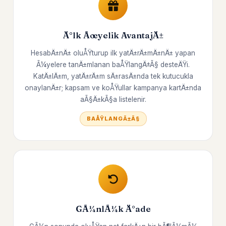
Ä°lk Ãœyelik AvantajÄ±
HesabÄ±nÄ± oluÅŸturup ilk yatÄ±rÄ±mÄ±nÄ± yapan
Ã¼yelere tanÄ±mlanan baÅŸlangÄ±Ã§ desteÄŸi.
KatÄ±lÄ±m, yatÄ±rÄ±m sÄ±rasÄ±nda tek kutucukla
onaylanÄ±r; kapsam ve koÅŸullar kampanya kartÄ±nda
aÃ§Ä±kÃ§a listelenir.
BAÅŸLANGÄ±Ã§
GÃ¼nlÃ¼k Ä°ade