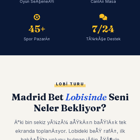
Oyun SeÃ§eneÄŸi
CanlÄ± Masa
45+
7/24
Spor PazarÄ±
TÃ¼rkÃ§e Destek
LOBI TURU
Madrid Bet
Lobisinde
Seni
Neler Bekliyor?
Ä°ki bin sekiz yÃ¼zÃ¼ aÅŸkÄ±n baÅŸlÄ±k tek
ekranda toplanÄ±yor. Lobideki beÅŸ rafÄ±, ilk
bakÄ±ÅŸta yolunu bulman iÃ§in ÅŸÃ¶yle