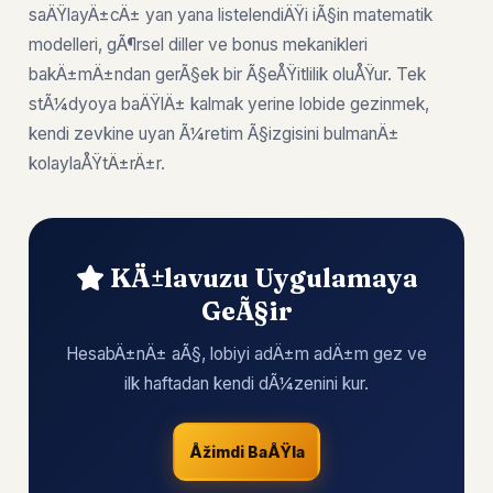
saÄŸlayÄ±cÄ± yan yana listelendiÄŸi iÃ§in matematik
modelleri, gÃ¶rsel diller ve bonus mekanikleri
bakÄ±mÄ±ndan gerÃ§ek bir Ã§eÅŸitlilik oluÅŸur. Tek
stÃ¼dyoya baÄŸlÄ± kalmak yerine lobide gezinmek,
kendi zevkine uyan Ã¼retim Ã§izgisini bulmanÄ±
kolaylaÅŸtÄ±rÄ±r.
KÄ±lavuzu Uygulamaya
GeÃ§ir
HesabÄ±nÄ± aÃ§, lobiyi adÄ±m adÄ±m gez ve
ilk haftadan kendi dÃ¼zenini kur.
Åžimdi BaÅŸla