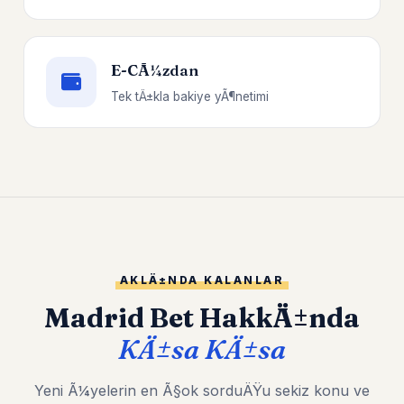
E-CÃ¼zdan
Tek tÄ±kla bakiye yÃ¶netimi
AKLÄ±NDA KALANLAR
Madrid Bet HakkÄ±nda
KÄ±sa KÄ±sa
Yeni Ã¼yelerin en Ã§ok sorduÄŸu sekiz konu ve