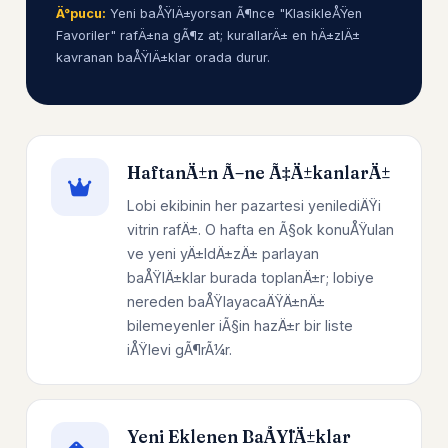
Ä°pucu:
Yeni baÅŸlÄ±yorsan Ã¶nce "KlasikleÅŸen
Favoriler" rafÄ±na gÃ¶z at; kurallarÄ± en hÄ±zlÄ±
kavranan baÅŸlÄ±klar orada durur.
HaftanÄ±n Ã–ne Ã‡Ä±kanlarÄ±
Lobi ekibinin her pazartesi yenilediÄŸi
vitrin rafÄ±. O hafta en Ã§ok konuÅŸulan
ve yeni yÄ±ldÄ±zÄ± parlayan
baÅŸlÄ±klar burada toplanÄ±r; lobiye
nereden baÅŸlayacaÄŸÄ±nÄ±
bilemeyenler iÃ§in hazÄ±r bir liste
iÅŸlevi gÃ¶rÃ¼r.
Yeni Eklenen BaÅŸlÄ±klar