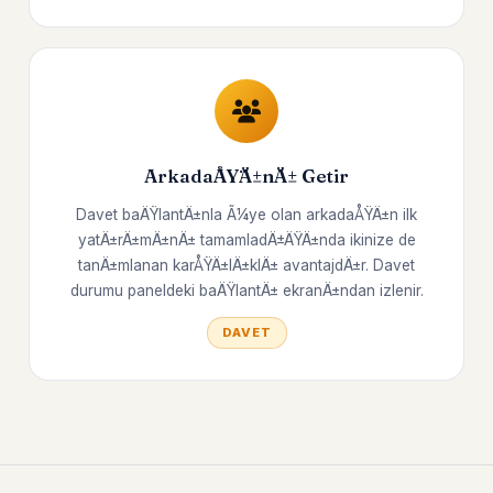
ArkadaÅŸÄ±nÄ± Getir
Davet baÄŸlantÄ±nla Ã¼ye olan arkadaÅŸÄ±n ilk
yatÄ±rÄ±mÄ±nÄ± tamamladÄ±ÄŸÄ±nda ikinize de
tanÄ±mlanan karÅŸÄ±lÄ±klÄ± avantajdÄ±r. Davet
durumu paneldeki baÄŸlantÄ± ekranÄ±ndan izlenir.
DAVET