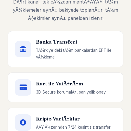
DÃ¶rt kanal, tek cÃ¼zdan mantÄ±ÄŸÄ±: tÃ¼m
yÃ¼klemeler aynÄ± bakiyede toplanÄ±r, tÃ¼m
Ã§ekimler aynÄ± panelden izlenir.
Banka Transferi
TÃ¼rkiye'deki tÃ¼m bankalardan EFT ile
yÃ¼kleme
Kart ile YatÄ±rÄ±m
3D Secure korumalÄ±, saniyelik onay
Kripto VarlÄ±klar
AÄŸ Ã¼zerinden 7/24 kesintisiz transfer