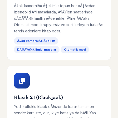
Ã‡ok kameralÄ± Ã§ekimle topun her aÃ§Ä±dan
izlenebildiÄŸi masalarda, Ã¶ÄŸlen saatlerinde
dÃ¼ÅŸÃ¼k limitli seÃ§enekler Ã¶ne Ã§Ä±kar.
Otomatik mod, krupiyersiz ve seri ilerleyen turlarÄ±
tercih edenlere hitap eder.
Ã‡ok kameralÄ± Ã§ekim
DÃ¼ÅŸÃ¼k limitli masalar
Otomatik mod
Klasik 21 (Blackjack)
Yedi koltuklu klasik dÃ¼zende karar tamamen
sende: kart iste, dur, ikiye katla ya da bÃ¶l. Yan