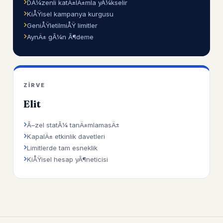
DÃ¼zenli katÄ±lÄ±mla yÃ¼kselir
KiÅŸisel kampanya kurgusu
GeniÅŸletilmiÅŸ limitler
AynÄ± gÃ¼n Ã¶deme
ZIRVE
Elit
Ã–zel statÃ¼ tanÄ±mlamasÄ±
KapalÄ± etkinlik davetleri
Limitlerde tam esneklik
KiÅŸisel hesap yÃ¶neticisi