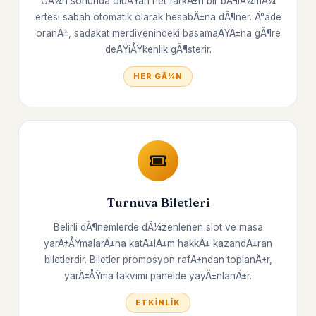
GÃ¼n sonunda oluÅŸan net farkÄ±n bir bÃ¶lÃ¼mÃ¼
ertesi sabah otomatik olarak hesabÄ±na dÃ¶ner. Ä°ade
oranÄ±, sadakat merdivenindeki basamaÄŸÄ±na gÃ¶re
deÄŸiÅŸkenlik gÃ¶sterir.
HER GÃ¼N
Turnuva Biletleri
Belirli dÃ¶nemlerde dÃ¼zenlenen slot ve masa
yarÄ±ÅŸmalarÄ±na katÄ±lÄ±m hakkÄ± kazandÄ±ran
biletlerdir. Biletler promosyon rafÄ±ndan toplanÄ±r,
yarÄ±ÅŸma takvimi panelde yayÄ±nlanÄ±r.
ETKINLIK