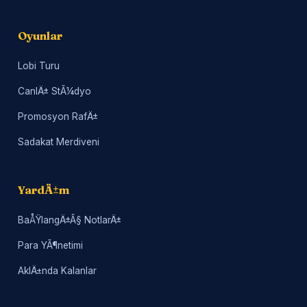
Oyunlar
Lobi Turu
CanlÄ± StÃ¼dyo
Promosyon RafÄ±
Sadakat Merdiveni
YardÄ±m
BaÅŸlangÄ±Ã§ NotlarÄ±
Para YÃ¶netimi
AklÄ±nda Kalanlar