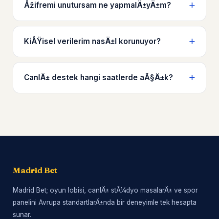
Åžifremi unutursam ne yapmalÄ±yÄ±m?
KiÅŸisel verilerim nasÄ±l korunuyor?
CanlÄ± destek hangi saatlerde aÃ§Ä±k?
Madrid Bet
Madrid Bet; oyun lobisi, canlÄ± stÃ¼dyo masalarÄ± ve spor
panelini Avrupa standartlarÄ±nda bir deneyimle tek hesapta
sunar.