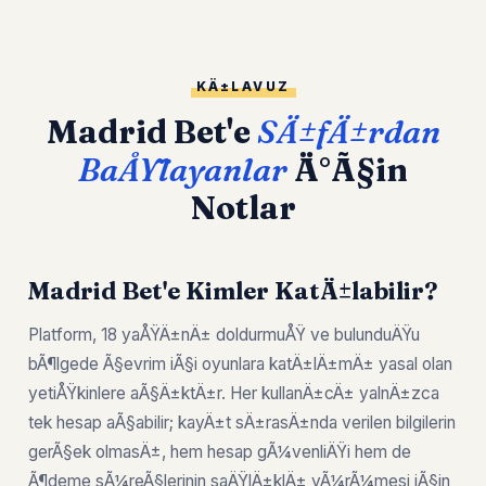
KÄ±LAVUZ
Madrid Bet'e
SÄ±fÄ±rdan
BaÅŸlayanlar
Ä°Ã§in
Notlar
Madrid Bet'e Kimler KatÄ±labilir?
Platform, 18 yaÅŸÄ±nÄ± doldurmuÅŸ ve bulunduÄŸu
bÃ¶lgede Ã§evrim iÃ§i oyunlara katÄ±lÄ±mÄ± yasal olan
yetiÅŸkinlere aÃ§Ä±ktÄ±r. Her kullanÄ±cÄ± yalnÄ±zca
tek hesap aÃ§abilir; kayÄ±t sÄ±rasÄ±nda verilen bilgilerin
gerÃ§ek olmasÄ±, hem hesap gÃ¼venliÄŸi hem de
Ã¶deme sÃ¼reÃ§lerinin saÄŸlÄ±klÄ± yÃ¼rÃ¼mesi iÃ§in