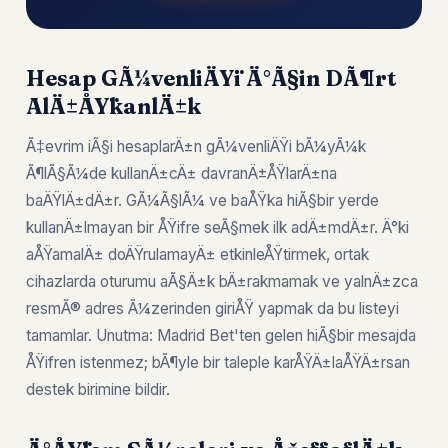
Hesap GÃ¼venliÄŸi Ä°Ã§in DÃ¶rt
AlÄ±ÅŸkanlÄ±k
Ã‡evrim iÃ§i hesaplarÄ±n gÃ¼venliÄŸi bÃ¼yÃ¼k
Ã¶lÃ§Ã¼de kullanÄ±cÄ± davranÄ±ÅŸlarÄ±na
baÄŸlÄ±dÄ±r. GÃ¼Ã§lÃ¼ ve baÅŸka hiÃ§bir yerde
kullanÄ±lmayan bir ÅŸifre seÃ§mek ilk adÄ±mdÄ±r. Ä°ki
aÅŸamalÄ± doÄŸrulamayÄ± etkinleÅŸtirmek, ortak
cihazlarda oturumu aÃ§Ä±k bÄ±rakmamak ve yalnÄ±zca
resmÃ® adres Ã¼zerinden giriÅŸ yapmak da bu listeyi
tamamlar. Unutma: Madrid Bet'ten gelen hiÃ§bir mesajda
ÅŸifren istenmez; bÃ¶yle bir taleple karÅŸÄ±laÅŸÄ±rsan
destek birimine bildir.