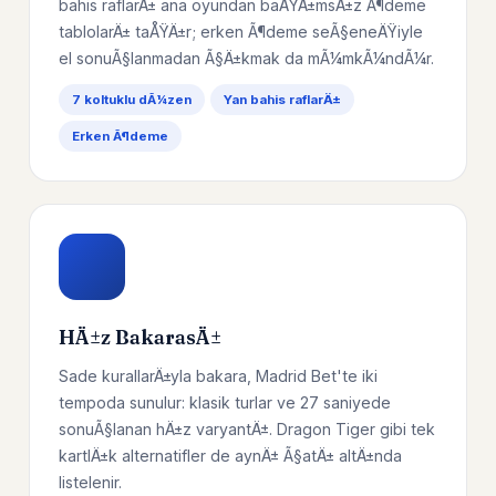
bahis raflarÄ± ana oyundan baÄŸÄ±msÄ±z Ã¶deme
tablolarÄ± taÅŸÄ±r; erken Ã¶deme seÃ§eneÄŸiyle
el sonuÃ§lanmadan Ã§Ä±kmak da mÃ¼mkÃ¼ndÃ¼r.
7 koltuklu dÃ¼zen
Yan bahis raflarÄ±
Erken Ã¶deme
HÄ±z BakarasÄ±
Sade kurallarÄ±yla bakara, Madrid Bet'te iki
tempoda sunulur: klasik turlar ve 27 saniyede
sonuÃ§lanan hÄ±z varyantÄ±. Dragon Tiger gibi tek
kartlÄ±k alternatifler de aynÄ± Ã§atÄ± altÄ±nda
listelenir.