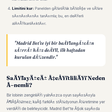
Limitini kur:
Panelden gÃ¼nlÃ¼k bÃ¼tÃ§e ve sÃ¼re
sÄ±nÄ±rÄ±nÄ± tanÄ±mla; bu, en deÄŸerli
alÄ±ÅŸkanlÄ±ktÄ±r.
"Madrid Bet'te iyi bir baÅŸlangÄ±cÄ±n
sÄ±rrÄ± hÄ±z deÄŸil, ilk haftadan
kurulan dÃ¼zendir."
SaÄŸlayÄ±cÄ± Ã‡eÅŸitliliÄŸi Neden
Ã–nemli?
Bir lobinin zenginliÄŸi yalnÄ±zca oyun sayÄ±sÄ±yla
Ã¶lÃ§Ã¼lmez; kaÃ§ farklÄ± stÃ¼dyonun Ã¼retimine yer
verdiÄŸi de belirleyicidir. Madrid Bet'te Ã§ok sayÄ±da