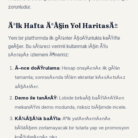
zorunludur.
Ä°lk Hafta Ä°Ã§in Yol HaritasÄ±
Yeni bir platformda ilk gÃ¼nler Ã§oÄŸunlukla keÅŸifle
geÃ§er. Bu sÃ¼reci verimli kullanmak iÃ§in ÅŸu
sÄ±rayÄ± izlemeni Ã¶neririz:
Ã–nce doÄŸrulama:
Hesap onayÄ±nÄ± ilk gÃ¼n
tamamla; sonrasÄ±nda tÃ¼m ekranlar kÄ±sÄ±tsÄ±z
aÃ§Ä±lÄ±r.
Demo ile tanÄ±ÅŸ:
Lobide birkaÃ§ baÅŸlÄ±ÄŸÄ±n
mekaniÄŸini demo modunda, risksiz biÃ§imde incele.
KÃ¼Ã§Ã¼k baÅŸla:
Ä°lk yatÄ±rÄ±mÄ±nÄ±
bÃ¼tÃ§eni zorlamayacak bir tutarla yap ve promosyon
koÅŸullarÄ±nÄ± oku.