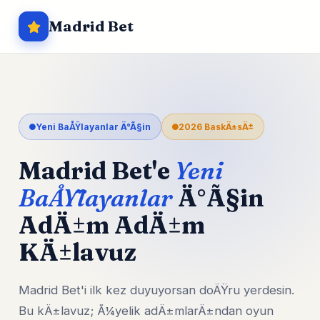
Madrid Bet
Yeni BaÅŸlayanlar Ä°Ã§in
2026 BaskÄ±sÄ±
Madrid Bet'e
Yeni
BaÅŸlayanlar
Ä°Ã§in
AdÄ±m AdÄ±m
KÄ±lavuz
Madrid Bet'i ilk kez duyuyorsan doÄŸru yerdesin.
Bu kÄ±lavuz; Ã¼yelik adÄ±mlarÄ±ndan oyun