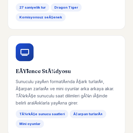
27 saniyelik tur
Dragon Tiger
Komisyonsuz seÃ§enek
EÄŸlence StÃ¼dyosu
Sunuculu yayÄ±n formatÄ±nda Ã§ark turlarÄ±,
Ã§arpan zarlarÄ± ve mini oyunlar arka arkaya akar.
TÃ¼rkÃ§e sunuculu saat dilimleri gÃ¼n iÃ§inde
belirli aralÄ±klarla yayÄ±na girer.
TÃ¼rkÃ§e sunucu saatleri
Ã‡arpan turlarÄ±
Mini oyunlar