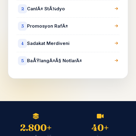
CanlÄ± StÃ¼dyo
2
Promosyon RafÄ±
3
Sadakat Merdiveni
4
BaÅŸlangÄ±Ã§ NotlarÄ±
5
2.800+
40+