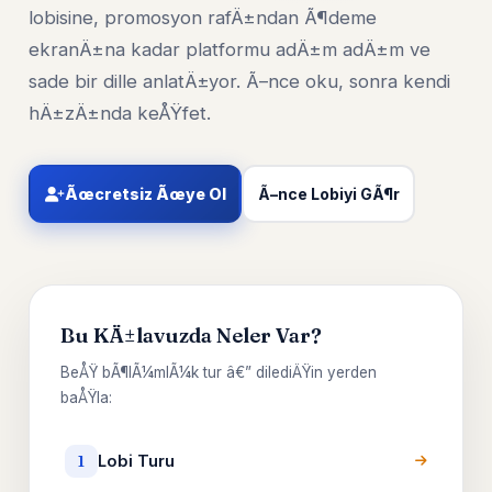
lobisine, promosyon rafÄ±ndan Ã¶deme
ekranÄ±na kadar platformu adÄ±m adÄ±m ve
sade bir dille anlatÄ±yor. Ã–nce oku, sonra kendi
hÄ±zÄ±nda keÅŸfet.
Ãœcretsiz Ãœye Ol
Ã–nce Lobiyi GÃ¶r
Bu KÄ±lavuzda Neler Var?
BeÅŸ bÃ¶lÃ¼mlÃ¼k tur â€” dilediÄŸin yerden
baÅŸla:
Lobi Turu
1