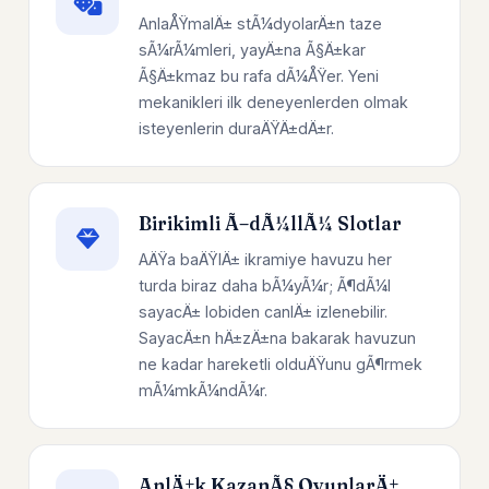
AnlaÅŸmalÄ± stÃ¼dyolarÄ±n taze
sÃ¼rÃ¼mleri, yayÄ±na Ã§Ä±kar
Ã§Ä±kmaz bu rafa dÃ¼ÅŸer. Yeni
mekanikleri ilk deneyenlerden olmak
isteyenlerin duraÄŸÄ±dÄ±r.
Birikimli Ã–dÃ¼llÃ¼ Slotlar
AÄŸa baÄŸlÄ± ikramiye havuzu her
turda biraz daha bÃ¼yÃ¼r; Ã¶dÃ¼l
sayacÄ± lobiden canlÄ± izlenebilir.
SayacÄ±n hÄ±zÄ±na bakarak havuzun
ne kadar hareketli olduÄŸunu gÃ¶rmek
mÃ¼mkÃ¼ndÃ¼r.
AnlÄ±k KazanÃ§ OyunlarÄ±