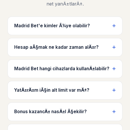
net yanÄ±tlarÄ±.
Madrid Bet'e kimler Ã¼ye olabilir?
Hesap aÃ§mak ne kadar zaman alÄ±r?
Madrid Bet hangi cihazlarda kullanÄ±labilir?
YatÄ±rÄ±m iÃ§in alt limit var mÄ±?
Bonus kazancÄ± nasÄ±l Ã§ekilir?