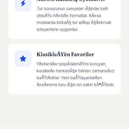
Tur sonucunun saniyeler iÃ§inde belli
olduÄŸu hÄ±zlÄ± formatlar. KÄ±sa
molalarda birkaÃ§ tur atÄ±p Ã§Ä±kmak
isteyenlere uygundur.
KlasikleÅŸen Favoriler
YÄ±llardÄ±r popÃ¼lerliÄŸini koruyan,
kurallarÄ± herkesÃ§e bilinen zamansÄ±z
baÅŸlÄ±klar. Yeni baÅŸlayanlarÄ±n
Ä±sÄ±nma turu iÃ§in en sakin kÃ¶ÅŸedir.