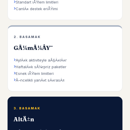
Standart iÅŸlem limitleri
CanlÄ± destek eriÅŸimi
2. BASAMAK
GÃ¼mÃ¼ÅŸ
AylÄ±k aktiviteyle aÃ§Ä±lÄ±r
HaftalÄ±k sÃ¼rpriz paketler
Esnek iÅŸlem limitleri
Ã–ncelikli yanÄ±t sÄ±rasÄ±
3. BASAMAK
AltÄ±n