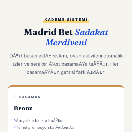
KADEME SISTEMI
Madrid Bet
Sadakat
Merdiveni
DÃ¶rt basamaklÄ± sistem, oyun aktiviteni otomatik
izler ve seni bir Ã¼st basamaÄŸa taÅŸÄ±r. Her
basamaÄŸÄ±n getirisi farklÄ±dÄ±r:
1. BASAMAK
Bronz
Ãœyelikle birlikte baÅŸlar
Temel promosyon katÄ±lÄ±mÄ±