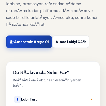
lobisine, promosyon rafÄ±ndan Ã¶deme
ekranÄ±na kadar platformu adÄ±m adÄ±m ve
sade bir dille anlatÄ±yor. Ã–nce oku, sonra kendi
hÄ±zÄ±nda keÅŸfet.
Ãœcretsiz Ãœye Ol
Ã–nce Lobiyi GÃ¶r
Bu KÄ±lavuzda Neler Var?
BeÅŸ bÃ¶lÃ¼mlÃ¼k tur â€” dilediÄŸin yerden
baÅŸla:
Lobi Turu
1