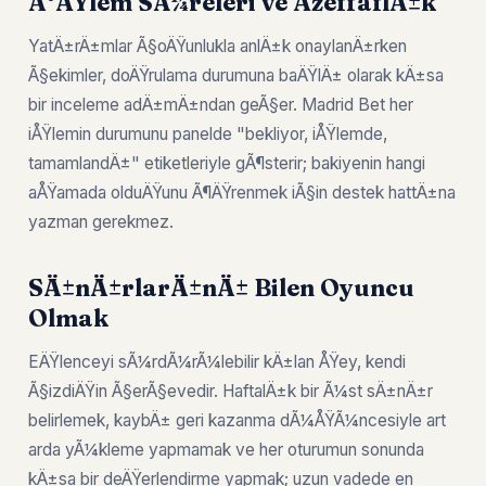
Ä°ÅŸlem SÃ¼releri ve ÅžeffaflÄ±k
YatÄ±rÄ±mlar Ã§oÄŸunlukla anlÄ±k onaylanÄ±rken
Ã§ekimler, doÄŸrulama durumuna baÄŸlÄ± olarak kÄ±sa
bir inceleme adÄ±mÄ±ndan geÃ§er. Madrid Bet her
iÅŸlemin durumunu panelde "bekliyor, iÅŸlemde,
tamamlandÄ±" etiketleriyle gÃ¶sterir; bakiyenin hangi
aÅŸamada olduÄŸunu Ã¶ÄŸrenmek iÃ§in destek hattÄ±na
yazman gerekmez.
SÄ±nÄ±rlarÄ±nÄ± Bilen Oyuncu
Olmak
EÄŸlenceyi sÃ¼rdÃ¼rÃ¼lebilir kÄ±lan ÅŸey, kendi
Ã§izdiÄŸin Ã§erÃ§evedir. HaftalÄ±k bir Ã¼st sÄ±nÄ±r
belirlemek, kaybÄ± geri kazanma dÃ¼ÅŸÃ¼ncesiyle art
arda yÃ¼kleme yapmamak ve her oturumun sonunda
kÄ±sa bir deÄŸerlendirme yapmak; uzun vadede en