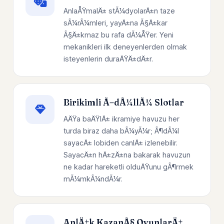
AnlaÅŸmalÄ± stÃ¼dyolarÄ±n taze
sÃ¼rÃ¼mleri, yayÄ±na Ã§Ä±kar
Ã§Ä±kmaz bu rafa dÃ¼ÅŸer. Yeni
mekanikleri ilk deneyenlerden olmak
isteyenlerin duraÄŸÄ±dÄ±r.
Birikimli Ã–dÃ¼llÃ¼ Slotlar
AÄŸa baÄŸlÄ± ikramiye havuzu her
turda biraz daha bÃ¼yÃ¼r; Ã¶dÃ¼l
sayacÄ± lobiden canlÄ± izlenebilir.
SayacÄ±n hÄ±zÄ±na bakarak havuzun
ne kadar hareketli olduÄŸunu gÃ¶rmek
mÃ¼mkÃ¼ndÃ¼r.
AnlÄ±k KazanÃ§ OyunlarÄ±