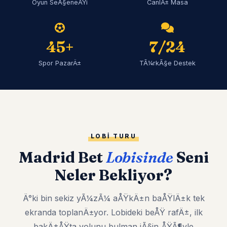
Oyun SeÃ§eneÄŸi
CanlÄ± Masa
45+
7/24
Spor PazarÄ±
TÃ¼rkÃ§e Destek
LOBI TURU
Madrid Bet
Lobisinde
Seni
Neler Bekliyor?
Ä°ki bin sekiz yÃ¼zÃ¼ aÅŸkÄ±n baÅŸlÄ±k tek
ekranda toplanÄ±yor. Lobideki beÅŸ rafÄ±, ilk
bakÄ±ÅŸta yolunu bulman iÃ§in ÅŸÃ¶yle