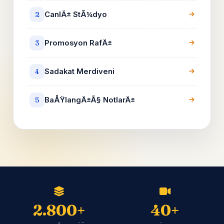
CanlÄ± StÃ¼dyo
2
Promosyon RafÄ±
3
Sadakat Merdiveni
4
BaÅŸlangÄ±Ã§ NotlarÄ±
5
2.800+
40+