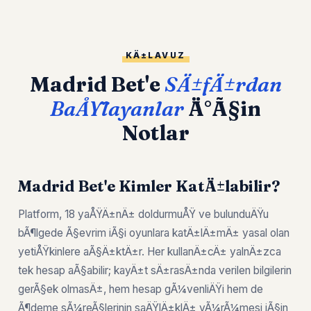
KÄ±LAVUZ
Madrid Bet'e
SÄ±fÄ±rdan
BaÅŸlayanlar
Ä°Ã§in
Notlar
Madrid Bet'e Kimler KatÄ±labilir?
Platform, 18 yaÅŸÄ±nÄ± doldurmuÅŸ ve bulunduÄŸu
bÃ¶lgede Ã§evrim iÃ§i oyunlara katÄ±lÄ±mÄ± yasal olan
yetiÅŸkinlere aÃ§Ä±ktÄ±r. Her kullanÄ±cÄ± yalnÄ±zca
tek hesap aÃ§abilir; kayÄ±t sÄ±rasÄ±nda verilen bilgilerin
gerÃ§ek olmasÄ±, hem hesap gÃ¼venliÄŸi hem de
Ã¶deme sÃ¼reÃ§lerinin saÄŸlÄ±klÄ± yÃ¼rÃ¼mesi iÃ§in