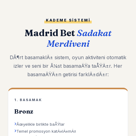
KADEME SISTEMI
Madrid Bet
Sadakat
Merdiveni
DÃ¶rt basamaklÄ± sistem, oyun aktiviteni otomatik
izler ve seni bir Ã¼st basamaÄŸa taÅŸÄ±r. Her
basamaÄŸÄ±n getirisi farklÄ±dÄ±r:
1. BASAMAK
Bronz
Ãœyelikle birlikte baÅŸlar
Temel promosyon katÄ±lÄ±mÄ±