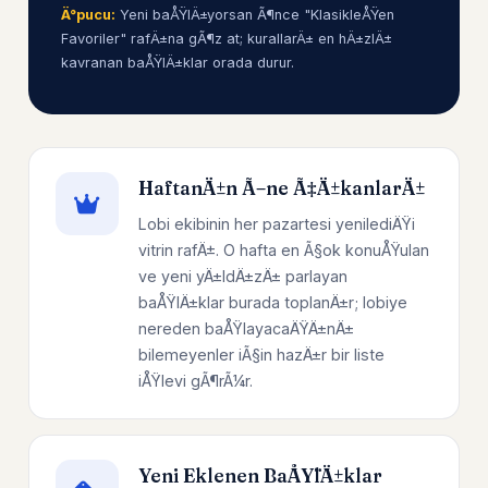
Ä°pucu:
Yeni baÅŸlÄ±yorsan Ã¶nce "KlasikleÅŸen
Favoriler" rafÄ±na gÃ¶z at; kurallarÄ± en hÄ±zlÄ±
kavranan baÅŸlÄ±klar orada durur.
HaftanÄ±n Ã–ne Ã‡Ä±kanlarÄ±
Lobi ekibinin her pazartesi yenilediÄŸi
vitrin rafÄ±. O hafta en Ã§ok konuÅŸulan
ve yeni yÄ±ldÄ±zÄ± parlayan
baÅŸlÄ±klar burada toplanÄ±r; lobiye
nereden baÅŸlayacaÄŸÄ±nÄ±
bilemeyenler iÃ§in hazÄ±r bir liste
iÅŸlevi gÃ¶rÃ¼r.
Yeni Eklenen BaÅŸlÄ±klar