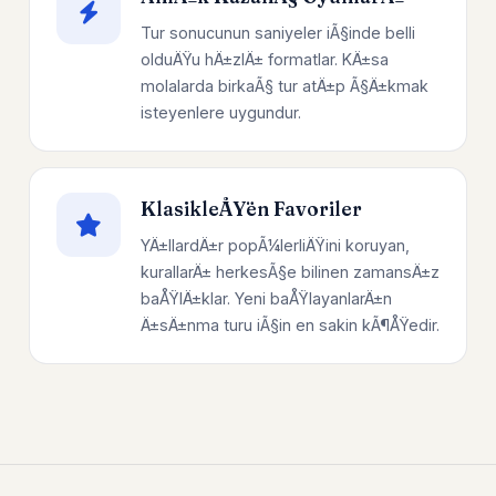
Tur sonucunun saniyeler iÃ§inde belli
olduÄŸu hÄ±zlÄ± formatlar. KÄ±sa
molalarda birkaÃ§ tur atÄ±p Ã§Ä±kmak
isteyenlere uygundur.
KlasikleÅŸen Favoriler
YÄ±llardÄ±r popÃ¼lerliÄŸini koruyan,
kurallarÄ± herkesÃ§e bilinen zamansÄ±z
baÅŸlÄ±klar. Yeni baÅŸlayanlarÄ±n
Ä±sÄ±nma turu iÃ§in en sakin kÃ¶ÅŸedir.