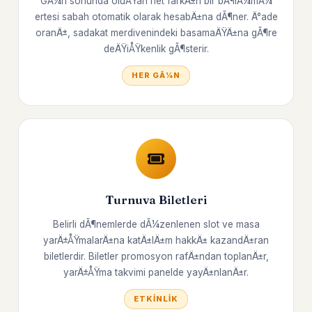
GÃ¼n sonunda oluÅŸan net farkÄ±n bir bÃ¶lÃ¼mÃ¼
ertesi sabah otomatik olarak hesabÄ±na dÃ¶ner. Ä°ade
oranÄ±, sadakat merdivenindeki basamaÄŸÄ±na gÃ¶re
deÄŸiÅŸkenlik gÃ¶sterir.
HER GÃ¼N
Turnuva Biletleri
Belirli dÃ¶nemlerde dÃ¼zenlenen slot ve masa
yarÄ±ÅŸmalarÄ±na katÄ±lÄ±m hakkÄ± kazandÄ±ran
biletlerdir. Biletler promosyon rafÄ±ndan toplanÄ±r,
yarÄ±ÅŸma takvimi panelde yayÄ±nlanÄ±r.
ETKINLIK