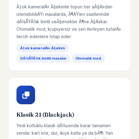
Ã‡ok kameralÄ± Ã§ekimle topun her aÃ§Ä±dan
izlenebildiÄŸi masalarda, Ã¶ÄŸlen saatlerinde
dÃ¼ÅŸÃ¼k limitli seÃ§enekler Ã¶ne Ã§Ä±kar.
Otomatik mod, krupiyersiz ve seri ilerleyen turlarÄ±
tercih edenlere hitap eder.
Ã‡ok kameralÄ± Ã§ekim
DÃ¼ÅŸÃ¼k limitli masalar
Otomatik mod
Klasik 21 (Blackjack)
Yedi koltuklu klasik dÃ¼zende karar tamamen
sende: kart iste, dur, ikiye katla ya da bÃ¶l. Yan