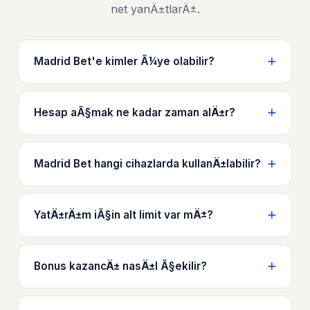
net yanÄ±tlarÄ±.
Madrid Bet'e kimler Ã¼ye olabilir?
Hesap aÃ§mak ne kadar zaman alÄ±r?
Madrid Bet hangi cihazlarda kullanÄ±labilir?
YatÄ±rÄ±m iÃ§in alt limit var mÄ±?
Bonus kazancÄ± nasÄ±l Ã§ekilir?