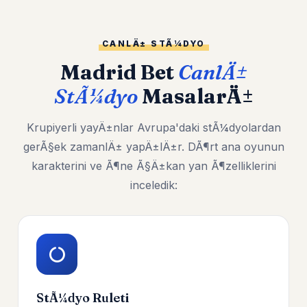
CANLÄ± STÃ¼DYO
Madrid Bet
CanlÄ±
StÃ¼dyo
MasalarÄ±
Krupiyerli yayÄ±nlar Avrupa'daki stÃ¼dyolardan
gerÃ§ek zamanlÄ± yapÄ±lÄ±r. DÃ¶rt ana oyunun
karakterini ve Ã¶ne Ã§Ä±kan yan Ã¶zelliklerini
inceledik:
StÃ¼dyo Ruleti