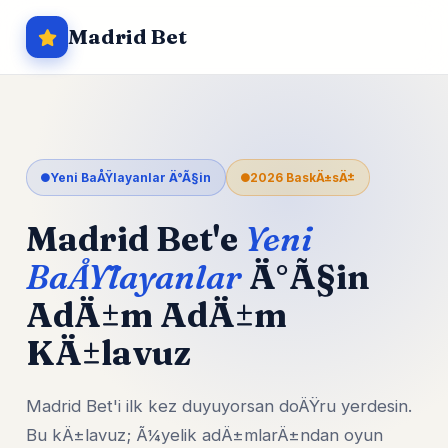
Madrid Bet
Yeni BaÅŸlayanlar Ä°Ã§in
2026 BaskÄ±sÄ±
Madrid Bet'e
Yeni
BaÅŸlayanlar
Ä°Ã§in
AdÄ±m AdÄ±m
KÄ±lavuz
Madrid Bet'i ilk kez duyuyorsan doÄŸru yerdesin.
Bu kÄ±lavuz; Ã¼yelik adÄ±mlarÄ±ndan oyun