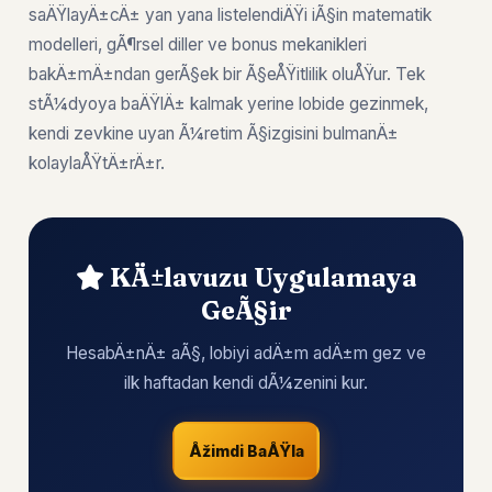
saÄŸlayÄ±cÄ± yan yana listelendiÄŸi iÃ§in matematik
modelleri, gÃ¶rsel diller ve bonus mekanikleri
bakÄ±mÄ±ndan gerÃ§ek bir Ã§eÅŸitlilik oluÅŸur. Tek
stÃ¼dyoya baÄŸlÄ± kalmak yerine lobide gezinmek,
kendi zevkine uyan Ã¼retim Ã§izgisini bulmanÄ±
kolaylaÅŸtÄ±rÄ±r.
KÄ±lavuzu Uygulamaya
GeÃ§ir
HesabÄ±nÄ± aÃ§, lobiyi adÄ±m adÄ±m gez ve
ilk haftadan kendi dÃ¼zenini kur.
Åžimdi BaÅŸla