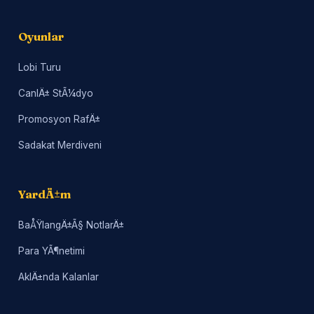
Oyunlar
Lobi Turu
CanlÄ± StÃ¼dyo
Promosyon RafÄ±
Sadakat Merdiveni
YardÄ±m
BaÅŸlangÄ±Ã§ NotlarÄ±
Para YÃ¶netimi
AklÄ±nda Kalanlar