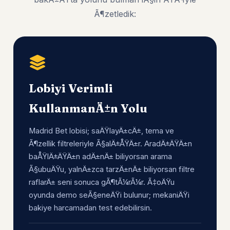
Ã¶zetledik:
Lobiyi Verimli
KullanmanÄ±n Yolu
Madrid Bet lobisi; saÄŸlayÄ±cÄ±, tema ve
Ã¶zellik filtreleriyle Ã§alÄ±ÅŸÄ±r. AradÄ±ÄŸÄ±n
baÅŸlÄ±ÄŸÄ±n adÄ±nÄ± biliyorsan arama
Ã§ubuÄŸu, yalnÄ±zca tarzÄ±nÄ± biliyorsan filtre
raflarÄ± seni sonuca gÃ¶tÃ¼rÃ¼r. Ã‡oÄŸu
oyunda demo seÃ§eneÄŸi bulunur; mekaniÄŸi
bakiye harcamadan test edebilirsin.