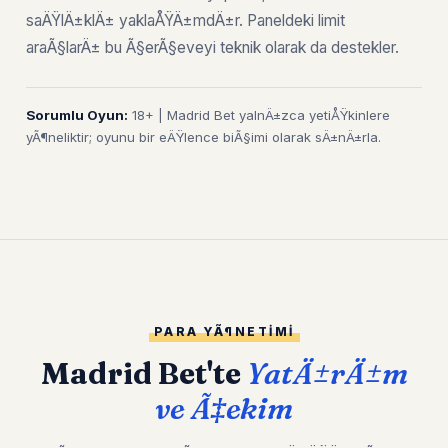
saÄŸlÄ±klÄ± yaklaÅŸÄ±mdÄ±r. Paneldeki limit
araÃ§larÄ± bu Ã§erÃ§eveyi teknik olarak da destekler.
Sorumlu Oyun:
18+ | Madrid Bet yalnÄ±zca yetiÅŸkinlere
yÃ¶neliktir; oyunu bir eÄŸlence biÃ§imi olarak sÄ±nÄ±rla.
PARA YÃ¶NETIMI
Madrid Bet'te
YatÄ±rÄ±m
ve Ã‡ekim