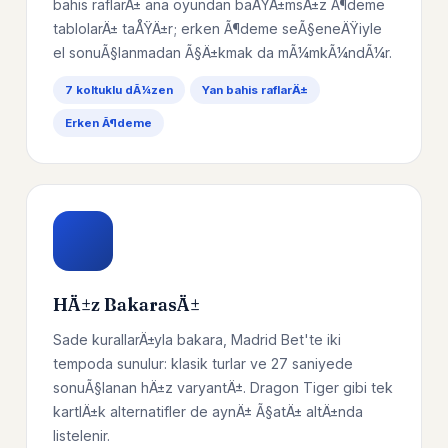
bahis raflarÄ± ana oyundan baÄŸÄ±msÄ±z Ã¶deme
tablolarÄ± taÅŸÄ±r; erken Ã¶deme seÃ§eneÄŸiyle
el sonuÃ§lanmadan Ã§Ä±kmak da mÃ¼mkÃ¼ndÃ¼r.
7 koltuklu dÃ¼zen
Yan bahis raflarÄ±
Erken Ã¶deme
HÄ±z BakarasÄ±
Sade kurallarÄ±yla bakara, Madrid Bet'te iki
tempoda sunulur: klasik turlar ve 27 saniyede
sonuÃ§lanan hÄ±z varyantÄ±. Dragon Tiger gibi tek
kartlÄ±k alternatifler de aynÄ± Ã§atÄ± altÄ±nda
listelenir.