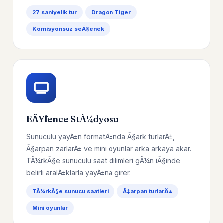
27 saniyelik tur
Dragon Tiger
Komisyonsuz seÃ§enek
EÄŸlence StÃ¼dyosu
Sunuculu yayÄ±n formatÄ±nda Ã§ark turlarÄ±,
Ã§arpan zarlarÄ± ve mini oyunlar arka arkaya akar.
TÃ¼rkÃ§e sunuculu saat dilimleri gÃ¼n iÃ§inde
belirli aralÄ±klarla yayÄ±na girer.
TÃ¼rkÃ§e sunucu saatleri
Ã‡arpan turlarÄ±
Mini oyunlar