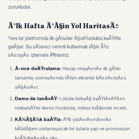
zorunludur.
Ä°lk Hafta Ä°Ã§in Yol HaritasÄ±
Yeni bir platformda ilk gÃ¼nler Ã§oÄŸunlukla keÅŸifle
geÃ§er. Bu sÃ¼reci verimli kullanmak iÃ§in ÅŸu
sÄ±rayÄ± izlemeni Ã¶neririz:
Ã–nce doÄŸrulama:
Hesap onayÄ±nÄ± ilk gÃ¼n
tamamla; sonrasÄ±nda tÃ¼m ekranlar kÄ±sÄ±tsÄ±z
aÃ§Ä±lÄ±r.
Demo ile tanÄ±ÅŸ:
Lobide birkaÃ§ baÅŸlÄ±ÄŸÄ±n
mekaniÄŸini demo modunda, risksiz biÃ§imde incele.
KÃ¼Ã§Ã¼k baÅŸla:
Ä°lk yatÄ±rÄ±mÄ±nÄ±
bÃ¼tÃ§eni zorlamayacak bir tutarla yap ve promosyon
koÅŸullarÄ±nÄ± oku.