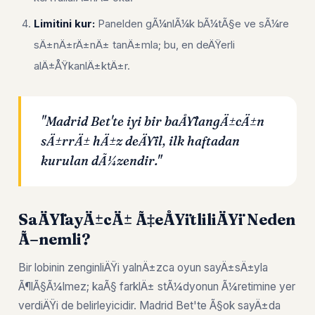
Limitini kur:
Panelden gÃ¼nlÃ¼k bÃ¼tÃ§e ve sÃ¼re
sÄ±nÄ±rÄ±nÄ± tanÄ±mla; bu, en deÄŸerli
alÄ±ÅŸkanlÄ±ktÄ±r.
"Madrid Bet'te iyi bir baÅŸlangÄ±cÄ±n
sÄ±rrÄ± hÄ±z deÄŸil, ilk haftadan
kurulan dÃ¼zendir."
SaÄŸlayÄ±cÄ± Ã‡eÅŸitliliÄŸi Neden
Ã–nemli?
Bir lobinin zenginliÄŸi yalnÄ±zca oyun sayÄ±sÄ±yla
Ã¶lÃ§Ã¼lmez; kaÃ§ farklÄ± stÃ¼dyonun Ã¼retimine yer
verdiÄŸi de belirleyicidir. Madrid Bet'te Ã§ok sayÄ±da