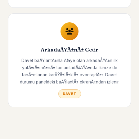
ArkadaÅŸÄ±nÄ± Getir
Davet baÄŸlantÄ±nla Ã¼ye olan arkadaÅŸÄ±n ilk
yatÄ±rÄ±mÄ±nÄ± tamamladÄ±ÄŸÄ±nda ikinize de
tanÄ±mlanan karÅŸÄ±lÄ±klÄ± avantajdÄ±r. Davet
durumu paneldeki baÄŸlantÄ± ekranÄ±ndan izlenir.
DAVET