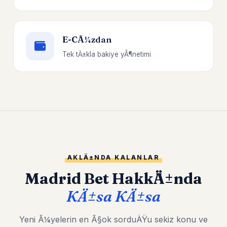
E-CÃ¼zdan
Tek tÄ±kla bakiye yÃ¶netimi
AKLÄ±NDA KALANLAR
Madrid Bet HakkÄ±nda
KÄ±sa KÄ±sa
Yeni Ã¼yelerin en Ã§ok sorduÄŸu sekiz konu ve