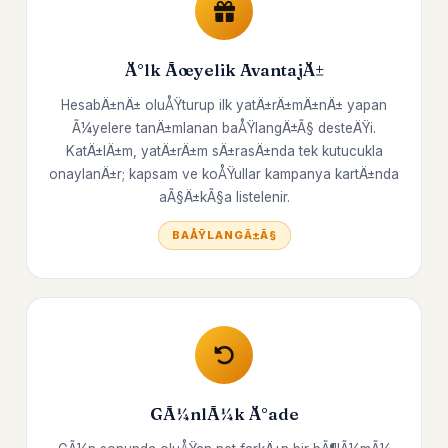
Ä°lk Ãœyelik AvantajÄ±
HesabÄ±nÄ± oluÅŸturup ilk yatÄ±rÄ±mÄ±nÄ± yapan
Ã¼yelere tanÄ±mlanan baÅŸlangÄ±Ã§ desteÄŸi.
KatÄ±lÄ±m, yatÄ±rÄ±m sÄ±rasÄ±nda tek kutucukla
onaylanÄ±r; kapsam ve koÅŸullar kampanya kartÄ±nda
aÃ§Ä±kÃ§a listelenir.
BAÅŸLANGÄ±Ã§
GÃ¼nlÃ¼k Ä°ade