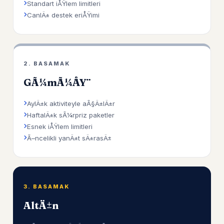
Standart iÅŸlem limitleri
CanlÄ± destek eriÅŸimi
2. BASAMAK
GÃ¼mÃ¼ÅŸ
AylÄ±k aktiviteyle aÃ§Ä±lÄ±r
HaftalÄ±k sÃ¼rpriz paketler
Esnek iÅŸlem limitleri
Ã–ncelikli yanÄ±t sÄ±rasÄ±
3. BASAMAK
AltÄ±n