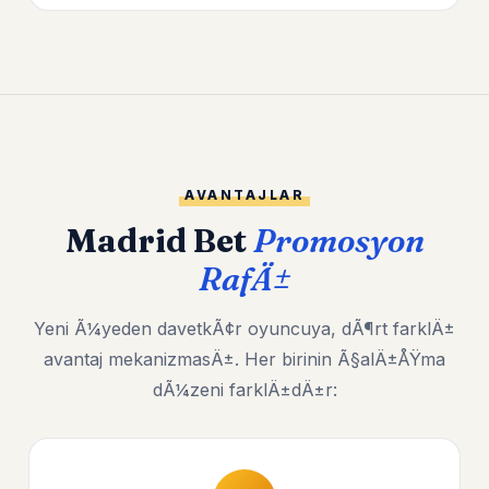
AVANTAJLAR
Madrid Bet
Promosyon
RafÄ±
Yeni Ã¼yeden davetkÃ¢r oyuncuya, dÃ¶rt farklÄ±
avantaj mekanizmasÄ±. Her birinin Ã§alÄ±ÅŸma
dÃ¼zeni farklÄ±dÄ±r: