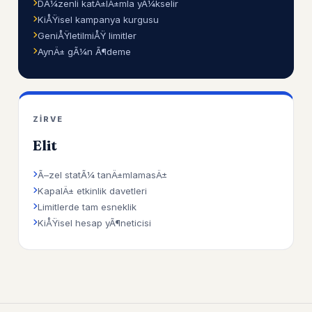
DÃ¼zenli katÄ±lÄ±mla yÃ¼kselir
KiÅŸisel kampanya kurgusu
GeniÅŸletilmiÅŸ limitler
AynÄ± gÃ¼n Ã¶deme
ZIRVE
Elit
Ã–zel statÃ¼ tanÄ±mlamasÄ±
KapalÄ± etkinlik davetleri
Limitlerde tam esneklik
KiÅŸisel hesap yÃ¶neticisi