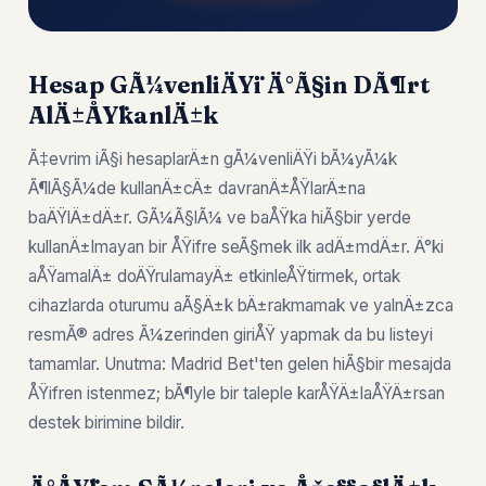
Hesap GÃ¼venliÄŸi Ä°Ã§in DÃ¶rt
AlÄ±ÅŸkanlÄ±k
Ã‡evrim iÃ§i hesaplarÄ±n gÃ¼venliÄŸi bÃ¼yÃ¼k
Ã¶lÃ§Ã¼de kullanÄ±cÄ± davranÄ±ÅŸlarÄ±na
baÄŸlÄ±dÄ±r. GÃ¼Ã§lÃ¼ ve baÅŸka hiÃ§bir yerde
kullanÄ±lmayan bir ÅŸifre seÃ§mek ilk adÄ±mdÄ±r. Ä°ki
aÅŸamalÄ± doÄŸrulamayÄ± etkinleÅŸtirmek, ortak
cihazlarda oturumu aÃ§Ä±k bÄ±rakmamak ve yalnÄ±zca
resmÃ® adres Ã¼zerinden giriÅŸ yapmak da bu listeyi
tamamlar. Unutma: Madrid Bet'ten gelen hiÃ§bir mesajda
ÅŸifren istenmez; bÃ¶yle bir taleple karÅŸÄ±laÅŸÄ±rsan
destek birimine bildir.