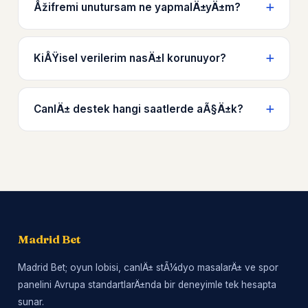
Åžifremi unutursam ne yapmalÄ±yÄ±m?
KiÅŸisel verilerim nasÄ±l korunuyor?
CanlÄ± destek hangi saatlerde aÃ§Ä±k?
Madrid Bet
Madrid Bet; oyun lobisi, canlÄ± stÃ¼dyo masalarÄ± ve spor
panelini Avrupa standartlarÄ±nda bir deneyimle tek hesapta
sunar.