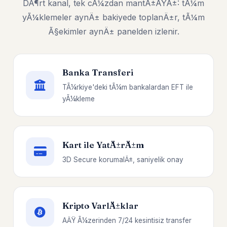
DÃ¶rt kanal, tek cÃ¼zdan mantÄ±ÄŸÄ±: tÃ¼m
yÃ¼klemeler aynÄ± bakiyede toplanÄ±r, tÃ¼m
Ã§ekimler aynÄ± panelden izlenir.
Banka Transferi
TÃ¼rkiye'deki tÃ¼m bankalardan EFT ile
yÃ¼kleme
Kart ile YatÄ±rÄ±m
3D Secure korumalÄ±, saniyelik onay
Kripto VarlÄ±klar
AÄŸ Ã¼zerinden 7/24 kesintisiz transfer