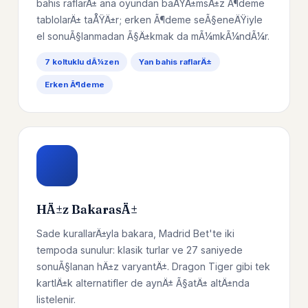
bahis raflarÄ± ana oyundan baÄŸÄ±msÄ±z Ã¶deme
tablolarÄ± taÅŸÄ±r; erken Ã¶deme seÃ§eneÄŸiyle
el sonuÃ§lanmadan Ã§Ä±kmak da mÃ¼mkÃ¼ndÃ¼r.
7 koltuklu dÃ¼zen
Yan bahis raflarÄ±
Erken Ã¶deme
HÄ±z BakarasÄ±
Sade kurallarÄ±yla bakara, Madrid Bet'te iki
tempoda sunulur: klasik turlar ve 27 saniyede
sonuÃ§lanan hÄ±z varyantÄ±. Dragon Tiger gibi tek
kartlÄ±k alternatifler de aynÄ± Ã§atÄ± altÄ±nda
listelenir.