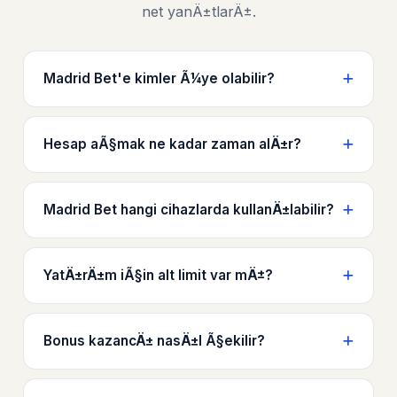
net yanÄ±tlarÄ±.
Madrid Bet'e kimler Ã¼ye olabilir?
Hesap aÃ§mak ne kadar zaman alÄ±r?
Madrid Bet hangi cihazlarda kullanÄ±labilir?
YatÄ±rÄ±m iÃ§in alt limit var mÄ±?
Bonus kazancÄ± nasÄ±l Ã§ekilir?