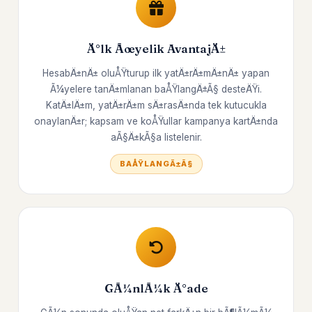
Ä°lk Ãœyelik AvantajÄ±
HesabÄ±nÄ± oluÅŸturup ilk yatÄ±rÄ±mÄ±nÄ± yapan
Ã¼yelere tanÄ±mlanan baÅŸlangÄ±Ã§ desteÄŸi.
KatÄ±lÄ±m, yatÄ±rÄ±m sÄ±rasÄ±nda tek kutucukla
onaylanÄ±r; kapsam ve koÅŸullar kampanya kartÄ±nda
aÃ§Ä±kÃ§a listelenir.
BAÅŸLANGÄ±Ã§
GÃ¼nlÃ¼k Ä°ade