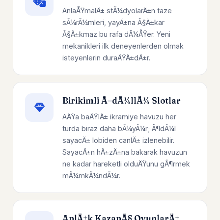
AnlaÅŸmalÄ± stÃ¼dyolarÄ±n taze
sÃ¼rÃ¼mleri, yayÄ±na Ã§Ä±kar
Ã§Ä±kmaz bu rafa dÃ¼ÅŸer. Yeni
mekanikleri ilk deneyenlerden olmak
isteyenlerin duraÄŸÄ±dÄ±r.
Birikimli Ã–dÃ¼llÃ¼ Slotlar
AÄŸa baÄŸlÄ± ikramiye havuzu her
turda biraz daha bÃ¼yÃ¼r; Ã¶dÃ¼l
sayacÄ± lobiden canlÄ± izlenebilir.
SayacÄ±n hÄ±zÄ±na bakarak havuzun
ne kadar hareketli olduÄŸunu gÃ¶rmek
mÃ¼mkÃ¼ndÃ¼r.
AnlÄ±k KazanÃ§ OyunlarÄ±