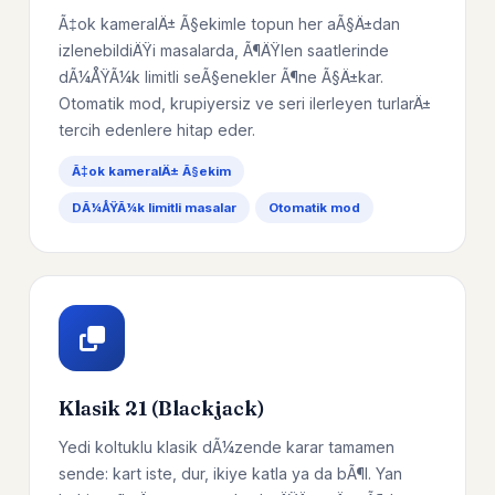
Ã‡ok kameralÄ± Ã§ekimle topun her aÃ§Ä±dan
izlenebildiÄŸi masalarda, Ã¶ÄŸlen saatlerinde
dÃ¼ÅŸÃ¼k limitli seÃ§enekler Ã¶ne Ã§Ä±kar.
Otomatik mod, krupiyersiz ve seri ilerleyen turlarÄ±
tercih edenlere hitap eder.
Ã‡ok kameralÄ± Ã§ekim
DÃ¼ÅŸÃ¼k limitli masalar
Otomatik mod
Klasik 21 (Blackjack)
Yedi koltuklu klasik dÃ¼zende karar tamamen
sende: kart iste, dur, ikiye katla ya da bÃ¶l. Yan