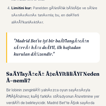
Limitini kur:
Panelden gÃ¼nlÃ¼k bÃ¼tÃ§e ve sÃ¼re
sÄ±nÄ±rÄ±nÄ± tanÄ±mla; bu, en deÄŸerli
alÄ±ÅŸkanlÄ±ktÄ±r.
"Madrid Bet'te iyi bir baÅŸlangÄ±cÄ±n
sÄ±rrÄ± hÄ±z deÄŸil, ilk haftadan
kurulan dÃ¼zendir."
SaÄŸlayÄ±cÄ± Ã‡eÅŸitliliÄŸi Neden
Ã–nemli?
Bir lobinin zenginliÄŸi yalnÄ±zca oyun sayÄ±sÄ±yla
Ã¶lÃ§Ã¼lmez; kaÃ§ farklÄ± stÃ¼dyonun Ã¼retimine yer
verdiÄŸi de belirleyicidir. Madrid Bet'te Ã§ok sayÄ±da