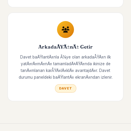
ArkadaÅŸÄ±nÄ± Getir
Davet baÄŸlantÄ±nla Ã¼ye olan arkadaÅŸÄ±n ilk
yatÄ±rÄ±mÄ±nÄ± tamamladÄ±ÄŸÄ±nda ikinize de
tanÄ±mlanan karÅŸÄ±lÄ±klÄ± avantajdÄ±r. Davet
durumu paneldeki baÄŸlantÄ± ekranÄ±ndan izlenir.
DAVET