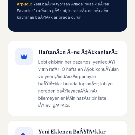
Ä°pucu:
Yeni baÅŸlÄ±yorsan Ã¶nce "KlasikleÅŸen
Favoriler" rafÄ±na gÃ¶z at; kurallarÄ± en hÄ±zlÄ±
kavranan baÅŸlÄ±klar orada durur.
HaftanÄ±n Ã–ne Ã‡Ä±kanlarÄ±
Lobi ekibinin her pazartesi yenilediÄŸi
vitrin rafÄ±. O hafta en Ã§ok konuÅŸulan
ve yeni yÄ±ldÄ±zÄ± parlayan
baÅŸlÄ±klar burada toplanÄ±r; lobiye
nereden baÅŸlayacaÄŸÄ±nÄ±
bilemeyenler iÃ§in hazÄ±r bir liste
iÅŸlevi gÃ¶rÃ¼r.
Yeni Eklenen BaÅŸlÄ±klar