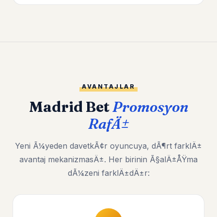
AVANTAJLAR
Madrid Bet
Promosyon
RafÄ±
Yeni Ã¼yeden davetkÃ¢r oyuncuya, dÃ¶rt farklÄ±
avantaj mekanizmasÄ±. Her birinin Ã§alÄ±ÅŸma
dÃ¼zeni farklÄ±dÄ±r: