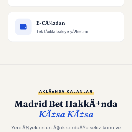
E-CÃ¼zdan
Tek tÄ±kla bakiye yÃ¶netimi
AKLÄ±NDA KALANLAR
Madrid Bet HakkÄ±nda
KÄ±sa KÄ±sa
Yeni Ã¼yelerin en Ã§ok sorduÄŸu sekiz konu ve