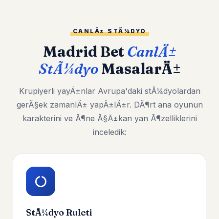
CANLÄ± STÃ¼DYO
Madrid Bet
CanlÄ±
StÃ¼dyo
MasalarÄ±
Krupiyerli yayÄ±nlar Avrupa'daki stÃ¼dyolardan
gerÃ§ek zamanlÄ± yapÄ±lÄ±r. DÃ¶rt ana oyunun
karakterini ve Ã¶ne Ã§Ä±kan yan Ã¶zelliklerini
inceledik:
StÃ¼dyo Ruleti