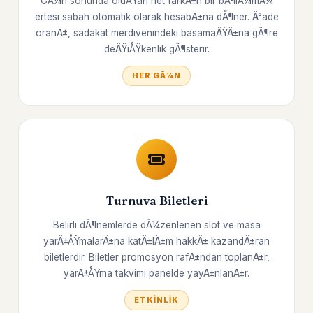
GÃ¼n sonunda oluÅŸan net farkÄ±n bir bÃ¶lÃ¼mÃ¼
ertesi sabah otomatik olarak hesabÄ±na dÃ¶ner. Ä°ade
oranÄ±, sadakat merdivenindeki basamaÄŸÄ±na gÃ¶re
deÄŸiÅŸkenlik gÃ¶sterir.
HER GÃ¼N
Turnuva Biletleri
Belirli dÃ¶nemlerde dÃ¼zenlenen slot ve masa
yarÄ±ÅŸmalarÄ±na katÄ±lÄ±m hakkÄ± kazandÄ±ran
biletlerdir. Biletler promosyon rafÄ±ndan toplanÄ±r,
yarÄ±ÅŸma takvimi panelde yayÄ±nlanÄ±r.
ETKINLIK