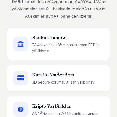
DÃ¶rt kanal, tek cÃ¼zdan mantÄ±ÄŸÄ±: tÃ¼m
yÃ¼klemeler aynÄ± bakiyede toplanÄ±r, tÃ¼m
Ã§ekimler aynÄ± panelden izlenir.
Banka Transferi
TÃ¼rkiye'deki tÃ¼m bankalardan EFT ile
yÃ¼kleme
Kart ile YatÄ±rÄ±m
3D Secure korumalÄ±, saniyelik onay
Kripto VarlÄ±klar
AÄŸ Ã¼zerinden 7/24 kesintisiz transfer