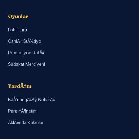
Oyunlar
Lobi Turu
CanlÄ± StÃ¼dyo
Promosyon RafÄ±
Sadakat Merdiveni
YardÄ±m
BaÅŸlangÄ±Ã§ NotlarÄ±
Para YÃ¶netimi
AklÄ±nda Kalanlar