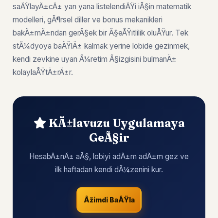
saÄŸlayÄ±cÄ± yan yana listelendiÄŸi iÃ§in matematik
modelleri, gÃ¶rsel diller ve bonus mekanikleri
bakÄ±mÄ±ndan gerÃ§ek bir Ã§eÅŸitlilik oluÅŸur. Tek
stÃ¼dyoya baÄŸlÄ± kalmak yerine lobide gezinmek,
kendi zevkine uyan Ã¼retim Ã§izgisini bulmanÄ±
kolaylaÅŸtÄ±rÄ±r.
KÄ±lavuzu Uygulamaya
GeÃ§ir
HesabÄ±nÄ± aÃ§, lobiyi adÄ±m adÄ±m gez ve
ilk haftadan kendi dÃ¼zenini kur.
Åžimdi BaÅŸla