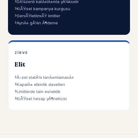
DÃ¼zenli katÄ±lÄ±mla yÃ¼kselir
KiÅŸisel kampanya kurgusu
GeniÅŸletilmiÅŸ limitler
AynÄ± gÃ¼n Ã¶deme
ZIRVE
Elit
Ã–zel statÃ¼ tanÄ±mlamasÄ±
KapalÄ± etkinlik davetleri
Limitlerde tam esneklik
KiÅŸisel hesap yÃ¶neticisi