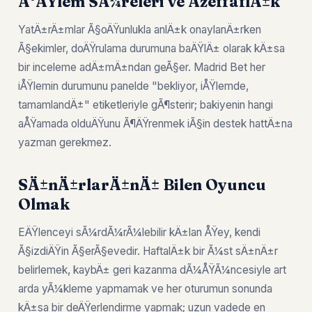
Ä°ÅŸlem SÃ¼releri ve ÅžeffaflÄ±k
YatÄ±rÄ±mlar Ã§oÄŸunlukla anlÄ±k onaylanÄ±rken
Ã§ekimler, doÄŸrulama durumuna baÄŸlÄ± olarak kÄ±sa
bir inceleme adÄ±mÄ±ndan geÃ§er. Madrid Bet her
iÅŸlemin durumunu panelde "bekliyor, iÅŸlemde,
tamamlandÄ±" etiketleriyle gÃ¶sterir; bakiyenin hangi
aÅŸamada olduÄŸunu Ã¶ÄŸrenmek iÃ§in destek hattÄ±na
yazman gerekmez.
SÄ±nÄ±rlarÄ±nÄ± Bilen Oyuncu
Olmak
EÄŸlenceyi sÃ¼rdÃ¼rÃ¼lebilir kÄ±lan ÅŸey, kendi
Ã§izdiÄŸin Ã§erÃ§evedir. HaftalÄ±k bir Ã¼st sÄ±nÄ±r
belirlemek, kaybÄ± geri kazanma dÃ¼ÅŸÃ¼ncesiyle art
arda yÃ¼kleme yapmamak ve her oturumun sonunda
kÄ±sa bir deÄŸerlendirme yapmak; uzun vadede en