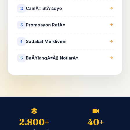
CanlÄ± StÃ¼dyo
2
Promosyon RafÄ±
3
Sadakat Merdiveni
4
BaÅŸlangÄ±Ã§ NotlarÄ±
5
2.800+
40+