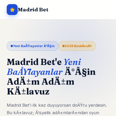
Madrid Bet
Yeni BaÅŸlayanlar Ä°Ã§in
2026 BaskÄ±sÄ±
Madrid Bet'e
Yeni
BaÅŸlayanlar
Ä°Ã§in
AdÄ±m AdÄ±m
KÄ±lavuz
Madrid Bet'i ilk kez duyuyorsan doÄŸru yerdesin.
Bu kÄ±lavuz; Ã¼yelik adÄ±mlarÄ±ndan oyun