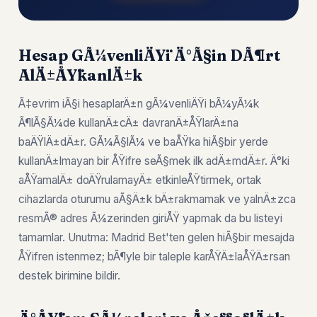
Hesap GÃ¼venliÄŸi Ä°Ã§in DÃ¶rt
AlÄ±ÅŸkanlÄ±k
Ã‡evrim iÃ§i hesaplarÄ±n gÃ¼venliÄŸi bÃ¼yÃ¼k
Ã¶lÃ§Ã¼de kullanÄ±cÄ± davranÄ±ÅŸlarÄ±na
baÄŸlÄ±dÄ±r. GÃ¼Ã§lÃ¼ ve baÅŸka hiÃ§bir yerde
kullanÄ±lmayan bir ÅŸifre seÃ§mek ilk adÄ±mdÄ±r. Ä°ki
aÅŸamalÄ± doÄŸrulamayÄ± etkinleÅŸtirmek, ortak
cihazlarda oturumu aÃ§Ä±k bÄ±rakmamak ve yalnÄ±zca
resmÃ® adres Ã¼zerinden giriÅŸ yapmak da bu listeyi
tamamlar. Unutma: Madrid Bet'ten gelen hiÃ§bir mesajda
ÅŸifren istenmez; bÃ¶yle bir taleple karÅŸÄ±laÅŸÄ±rsan
destek birimine bildir.