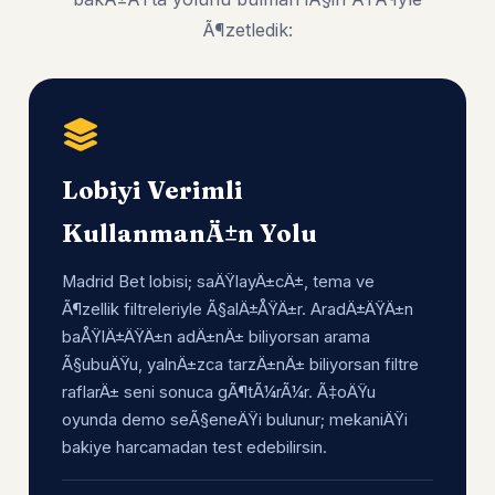
Ã¶zetledik:
Lobiyi Verimli
KullanmanÄ±n Yolu
Madrid Bet lobisi; saÄŸlayÄ±cÄ±, tema ve
Ã¶zellik filtreleriyle Ã§alÄ±ÅŸÄ±r. AradÄ±ÄŸÄ±n
baÅŸlÄ±ÄŸÄ±n adÄ±nÄ± biliyorsan arama
Ã§ubuÄŸu, yalnÄ±zca tarzÄ±nÄ± biliyorsan filtre
raflarÄ± seni sonuca gÃ¶tÃ¼rÃ¼r. Ã‡oÄŸu
oyunda demo seÃ§eneÄŸi bulunur; mekaniÄŸi
bakiye harcamadan test edebilirsin.