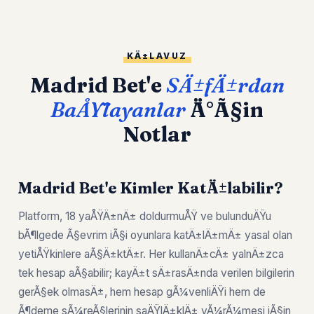
KÄ±LAVUZ
Madrid Bet'e
SÄ±fÄ±rdan
BaÅŸlayanlar
Ä°Ã§in
Notlar
Madrid Bet'e Kimler KatÄ±labilir?
Platform, 18 yaÅŸÄ±nÄ± doldurmuÅŸ ve bulunduÄŸu
bÃ¶lgede Ã§evrim iÃ§i oyunlara katÄ±lÄ±mÄ± yasal olan
yetiÅŸkinlere aÃ§Ä±ktÄ±r. Her kullanÄ±cÄ± yalnÄ±zca
tek hesap aÃ§abilir; kayÄ±t sÄ±rasÄ±nda verilen bilgilerin
gerÃ§ek olmasÄ±, hem hesap gÃ¼venliÄŸi hem de
Ã¶deme sÃ¼reÃ§lerinin saÄŸlÄ±klÄ± yÃ¼rÃ¼mesi iÃ§in