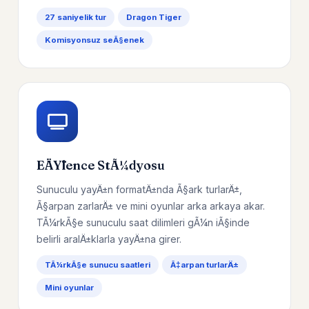
27 saniyelik tur
Dragon Tiger
Komisyonsuz seÃ§enek
EÄŸlence StÃ¼dyosu
Sunuculu yayÄ±n formatÄ±nda Ã§ark turlarÄ±,
Ã§arpan zarlarÄ± ve mini oyunlar arka arkaya akar.
TÃ¼rkÃ§e sunuculu saat dilimleri gÃ¼n iÃ§inde
belirli aralÄ±klarla yayÄ±na girer.
TÃ¼rkÃ§e sunucu saatleri
Ã‡arpan turlarÄ±
Mini oyunlar