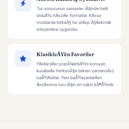
Tur sonucunun saniyeler iÃ§inde belli
olduÄŸu hÄ±zlÄ± formatlar. KÄ±sa
molalarda birkaÃ§ tur atÄ±p Ã§Ä±kmak
isteyenlere uygundur.
KlasikleÅŸen Favoriler
YÄ±llardÄ±r popÃ¼lerliÄŸini koruyan,
kurallarÄ± herkesÃ§e bilinen zamansÄ±z
baÅŸlÄ±klar. Yeni baÅŸlayanlarÄ±n
Ä±sÄ±nma turu iÃ§in en sakin kÃ¶ÅŸedir.