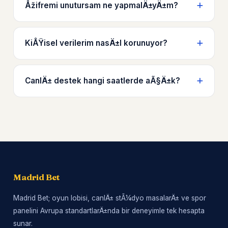
Åžifremi unutursam ne yapmalÄ±yÄ±m?
KiÅŸisel verilerim nasÄ±l korunuyor?
CanlÄ± destek hangi saatlerde aÃ§Ä±k?
Madrid Bet
Madrid Bet; oyun lobisi, canlÄ± stÃ¼dyo masalarÄ± ve spor
panelini Avrupa standartlarÄ±nda bir deneyimle tek hesapta
sunar.