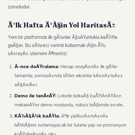
zorunludur.
Ä°lk Hafta Ä°Ã§in Yol HaritasÄ±
Yeni bir platformda ilk gÃ¼nler Ã§oÄŸunlukla keÅŸifle
geÃ§er. Bu sÃ¼reci verimli kullanmak iÃ§in ÅŸu
sÄ±rayÄ± izlemeni Ã¶neririz:
Ã–nce doÄŸrulama:
Hesap onayÄ±nÄ± ilk gÃ¼n
tamamla; sonrasÄ±nda tÃ¼m ekranlar kÄ±sÄ±tsÄ±z
aÃ§Ä±lÄ±r.
Demo ile tanÄ±ÅŸ:
Lobide birkaÃ§ baÅŸlÄ±ÄŸÄ±n
mekaniÄŸini demo modunda, risksiz biÃ§imde incele.
KÃ¼Ã§Ã¼k baÅŸla:
Ä°lk yatÄ±rÄ±mÄ±nÄ±
bÃ¼tÃ§eni zorlamayacak bir tutarla yap ve promosyon
koÅŸullarÄ±nÄ± oku.