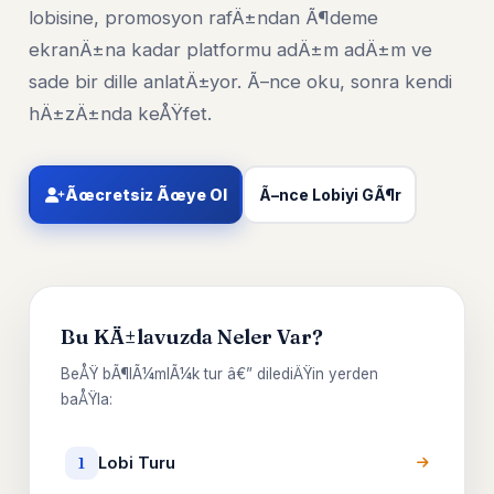
lobisine, promosyon rafÄ±ndan Ã¶deme
ekranÄ±na kadar platformu adÄ±m adÄ±m ve
sade bir dille anlatÄ±yor. Ã–nce oku, sonra kendi
hÄ±zÄ±nda keÅŸfet.
Ãœcretsiz Ãœye Ol
Ã–nce Lobiyi GÃ¶r
Bu KÄ±lavuzda Neler Var?
BeÅŸ bÃ¶lÃ¼mlÃ¼k tur â€” dilediÄŸin yerden
baÅŸla:
Lobi Turu
1