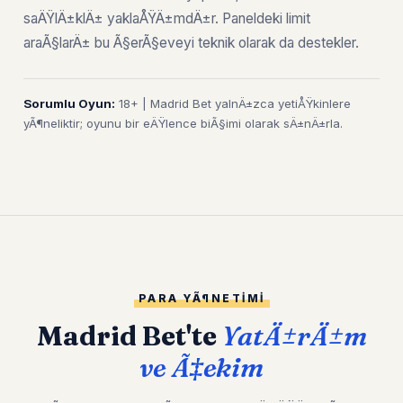
saÄŸlÄ±klÄ± yaklaÅŸÄ±mdÄ±r. Paneldeki limit
araÃ§larÄ± bu Ã§erÃ§eveyi teknik olarak da destekler.
Sorumlu Oyun:
18+ | Madrid Bet yalnÄ±zca yetiÅŸkinlere
yÃ¶neliktir; oyunu bir eÄŸlence biÃ§imi olarak sÄ±nÄ±rla.
PARA YÃ¶NETIMI
Madrid Bet'te
YatÄ±rÄ±m
ve Ã‡ekim