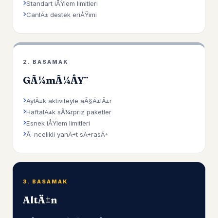
Standart iÅŸlem limitleri
CanlÄ± destek eriÅŸimi
2. BASAMAK
GÃ¼mÃ¼ÅŸ
AylÄ±k aktiviteyle aÃ§Ä±lÄ±r
HaftalÄ±k sÃ¼rpriz paketler
Esnek iÅŸlem limitleri
Ã–ncelikli yanÄ±t sÄ±rasÄ±
3. BASAMAK
AltÄ±n