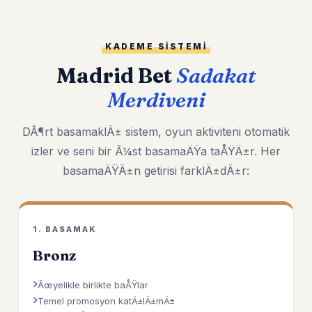
KADEME SISTEMI
Madrid Bet
Sadakat
Merdiveni
DÃ¶rt basamaklÄ± sistem, oyun aktiviteni otomatik
izler ve seni bir Ã¼st basamaÄŸa taÅŸÄ±r. Her
basamaÄŸÄ±n getirisi farklÄ±dÄ±r:
1. BASAMAK
Bronz
Ãœyelikle birlikte baÅŸlar
Temel promosyon katÄ±lÄ±mÄ±