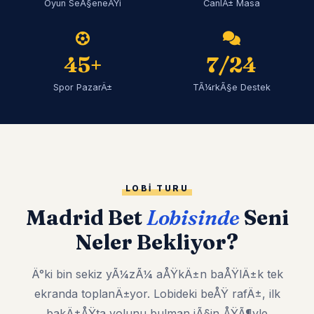
Oyun SeÃ§eneÄŸi
CanlÄ± Masa
45+
7/24
Spor PazarÄ±
TÃ¼rkÃ§e Destek
LOBI TURU
Madrid Bet
Lobisinde
Seni
Neler Bekliyor?
Ä°ki bin sekiz yÃ¼zÃ¼ aÅŸkÄ±n baÅŸlÄ±k tek
ekranda toplanÄ±yor. Lobideki beÅŸ rafÄ±, ilk
bakÄ±ÅŸta yolunu bulman iÃ§in ÅŸÃ¶yle