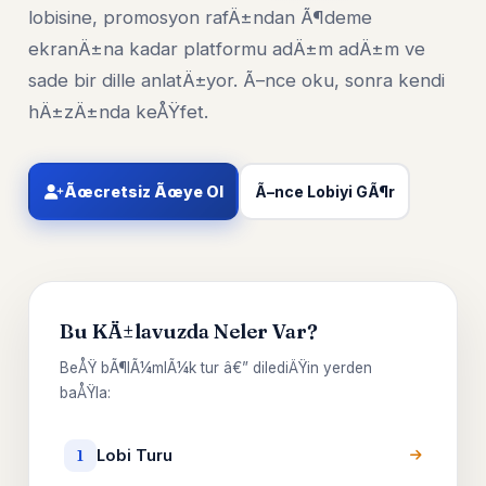
lobisine, promosyon rafÄ±ndan Ã¶deme
ekranÄ±na kadar platformu adÄ±m adÄ±m ve
sade bir dille anlatÄ±yor. Ã–nce oku, sonra kendi
hÄ±zÄ±nda keÅŸfet.
Ãœcretsiz Ãœye Ol
Ã–nce Lobiyi GÃ¶r
Bu KÄ±lavuzda Neler Var?
BeÅŸ bÃ¶lÃ¼mlÃ¼k tur â€” dilediÄŸin yerden
baÅŸla:
Lobi Turu
1