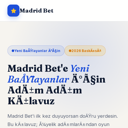
Madrid Bet
Yeni BaÅŸlayanlar Ä°Ã§in
2026 BaskÄ±sÄ±
Madrid Bet'e
Yeni
BaÅŸlayanlar
Ä°Ã§in
AdÄ±m AdÄ±m
KÄ±lavuz
Madrid Bet'i ilk kez duyuyorsan doÄŸru yerdesin.
Bu kÄ±lavuz; Ã¼yelik adÄ±mlarÄ±ndan oyun