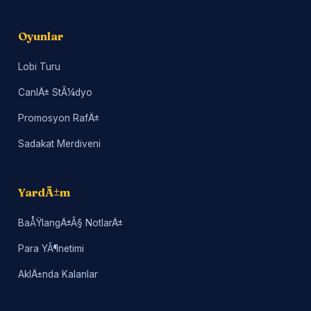
Oyunlar
Lobi Turu
CanlÄ± StÃ¼dyo
Promosyon RafÄ±
Sadakat Merdiveni
YardÄ±m
BaÅŸlangÄ±Ã§ NotlarÄ±
Para YÃ¶netimi
AklÄ±nda Kalanlar