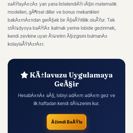
saÄŸlayÄ±cÄ± yan yana listelendiÄŸi iÃ§in matematik
modelleri, gÃ¶rsel diller ve bonus mekanikleri
bakÄ±mÄ±ndan gerÃ§ek bir Ã§eÅŸitlilik oluÅŸur. Tek
stÃ¼dyoya baÄŸlÄ± kalmak yerine lobide gezinmek,
kendi zevkine uyan Ã¼retim Ã§izgisini bulmanÄ±
kolaylaÅŸtÄ±rÄ±r.
KÄ±lavuzu Uygulamaya
GeÃ§ir
HesabÄ±nÄ± aÃ§, lobiyi adÄ±m adÄ±m gez ve
ilk haftadan kendi dÃ¼zenini kur.
Åžimdi BaÅŸla