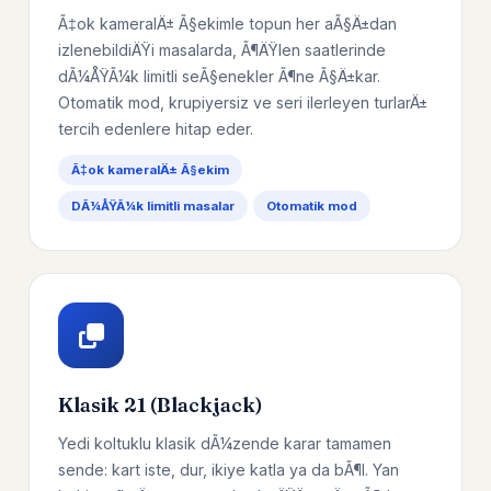
Ã‡ok kameralÄ± Ã§ekimle topun her aÃ§Ä±dan
izlenebildiÄŸi masalarda, Ã¶ÄŸlen saatlerinde
dÃ¼ÅŸÃ¼k limitli seÃ§enekler Ã¶ne Ã§Ä±kar.
Otomatik mod, krupiyersiz ve seri ilerleyen turlarÄ±
tercih edenlere hitap eder.
Ã‡ok kameralÄ± Ã§ekim
DÃ¼ÅŸÃ¼k limitli masalar
Otomatik mod
Klasik 21 (Blackjack)
Yedi koltuklu klasik dÃ¼zende karar tamamen
sende: kart iste, dur, ikiye katla ya da bÃ¶l. Yan