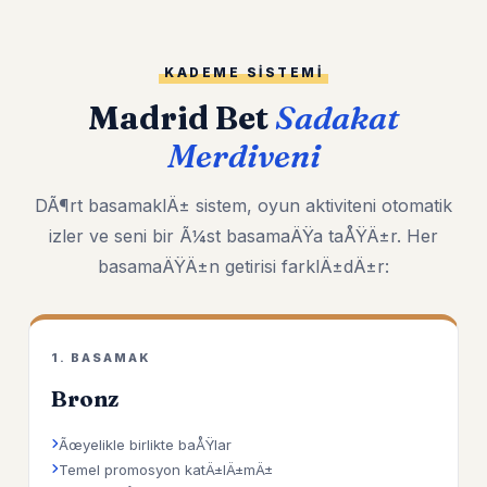
KADEME SISTEMI
Madrid Bet
Sadakat
Merdiveni
DÃ¶rt basamaklÄ± sistem, oyun aktiviteni otomatik
izler ve seni bir Ã¼st basamaÄŸa taÅŸÄ±r. Her
basamaÄŸÄ±n getirisi farklÄ±dÄ±r:
1. BASAMAK
Bronz
Ãœyelikle birlikte baÅŸlar
Temel promosyon katÄ±lÄ±mÄ±