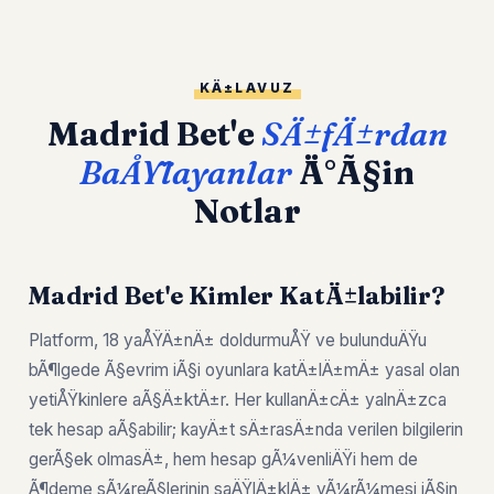
KÄ±LAVUZ
Madrid Bet'e
SÄ±fÄ±rdan
BaÅŸlayanlar
Ä°Ã§in
Notlar
Madrid Bet'e Kimler KatÄ±labilir?
Platform, 18 yaÅŸÄ±nÄ± doldurmuÅŸ ve bulunduÄŸu
bÃ¶lgede Ã§evrim iÃ§i oyunlara katÄ±lÄ±mÄ± yasal olan
yetiÅŸkinlere aÃ§Ä±ktÄ±r. Her kullanÄ±cÄ± yalnÄ±zca
tek hesap aÃ§abilir; kayÄ±t sÄ±rasÄ±nda verilen bilgilerin
gerÃ§ek olmasÄ±, hem hesap gÃ¼venliÄŸi hem de
Ã¶deme sÃ¼reÃ§lerinin saÄŸlÄ±klÄ± yÃ¼rÃ¼mesi iÃ§in