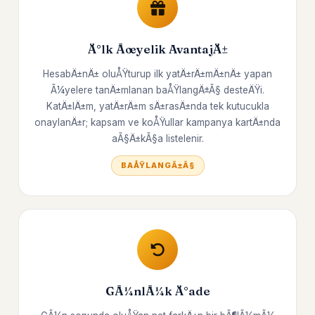
Ä°lk Ãœyelik AvantajÄ±
HesabÄ±nÄ± oluÅŸturup ilk yatÄ±rÄ±mÄ±nÄ± yapan
Ã¼yelere tanÄ±mlanan baÅŸlangÄ±Ã§ desteÄŸi.
KatÄ±lÄ±m, yatÄ±rÄ±m sÄ±rasÄ±nda tek kutucukla
onaylanÄ±r; kapsam ve koÅŸullar kampanya kartÄ±nda
aÃ§Ä±kÃ§a listelenir.
BAÅŸLANGÄ±Ã§
GÃ¼nlÃ¼k Ä°ade