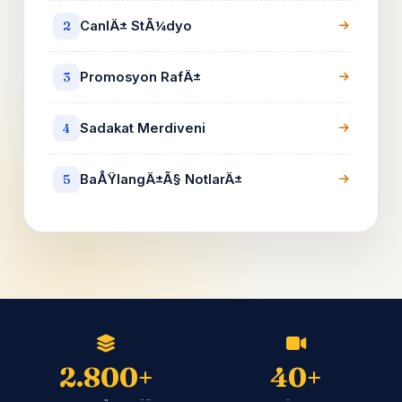
CanlÄ± StÃ¼dyo
2
Promosyon RafÄ±
3
Sadakat Merdiveni
4
BaÅŸlangÄ±Ã§ NotlarÄ±
5
2.800+
40+