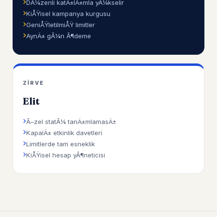
DÃ¼zenli katÄ±lÄ±mla yÃ¼kselir
KiÅŸisel kampanya kurgusu
GeniÅŸletilmiÅŸ limitler
AynÄ± gÃ¼n Ã¶deme
ZIRVE
Elit
Ã–zel statÃ¼ tanÄ±mlamasÄ±
KapalÄ± etkinlik davetleri
Limitlerde tam esneklik
KiÅŸisel hesap yÃ¶neticisi