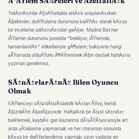
Ä°ÅŸlem SÃ¼releri ve ÅžeffaflÄ±k
YatÄ±rÄ±mlar Ã§oÄŸunlukla anlÄ±k onaylanÄ±rken
Ã§ekimler, doÄŸrulama durumuna baÄŸlÄ± olarak kÄ±sa
bir inceleme adÄ±mÄ±ndan geÃ§er. Madrid Bet her
iÅŸlemin durumunu panelde "bekliyor, iÅŸlemde,
tamamlandÄ±" etiketleriyle gÃ¶sterir; bakiyenin hangi
aÅŸamada olduÄŸunu Ã¶ÄŸrenmek iÃ§in destek hattÄ±na
yazman gerekmez.
SÄ±nÄ±rlarÄ±nÄ± Bilen Oyuncu
Olmak
EÄŸlenceyi sÃ¼rdÃ¼rÃ¼lebilir kÄ±lan ÅŸey, kendi
Ã§izdiÄŸin Ã§erÃ§evedir. HaftalÄ±k bir Ã¼st sÄ±nÄ±r
belirlemek, kaybÄ± geri kazanma dÃ¼ÅŸÃ¼ncesiyle art
arda yÃ¼kleme yapmamak ve her oturumun sonunda
kÄ±sa bir deÄŸerlendirme yapmak; uzun vadede en