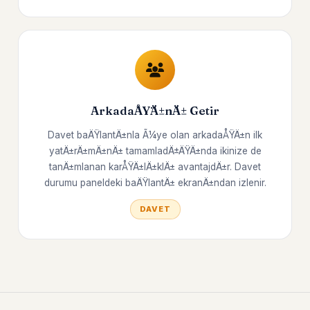
ArkadaÅŸÄ±nÄ± Getir
Davet baÄŸlantÄ±nla Ã¼ye olan arkadaÅŸÄ±n ilk
yatÄ±rÄ±mÄ±nÄ± tamamladÄ±ÄŸÄ±nda ikinize de
tanÄ±mlanan karÅŸÄ±lÄ±klÄ± avantajdÄ±r. Davet
durumu paneldeki baÄŸlantÄ± ekranÄ±ndan izlenir.
DAVET