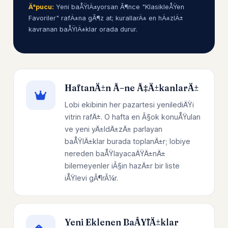
Ä°pucu:
Yeni baÅŸlÄ±yorsan Ã¶nce "KlasikleÅŸen
Favoriler" rafÄ±na gÃ¶z at; kurallarÄ± en hÄ±zlÄ±
kavranan baÅŸlÄ±klar orada durur.
HaftanÄ±n Ã–ne Ã‡Ä±kanlarÄ±
Lobi ekibinin her pazartesi yenilediÄŸi
vitrin rafÄ±. O hafta en Ã§ok konuÅŸulan
ve yeni yÄ±ldÄ±zÄ± parlayan
baÅŸlÄ±klar burada toplanÄ±r; lobiye
nereden baÅŸlayacaÄŸÄ±nÄ±
bilemeyenler iÃ§in hazÄ±r bir liste
iÅŸlevi gÃ¶rÃ¼r.
Yeni Eklenen BaÅŸlÄ±klar