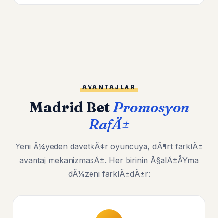
AVANTAJLAR
Madrid Bet
Promosyon
RafÄ±
Yeni Ã¼yeden davetkÃ¢r oyuncuya, dÃ¶rt farklÄ±
avantaj mekanizmasÄ±. Her birinin Ã§alÄ±ÅŸma
dÃ¼zeni farklÄ±dÄ±r: