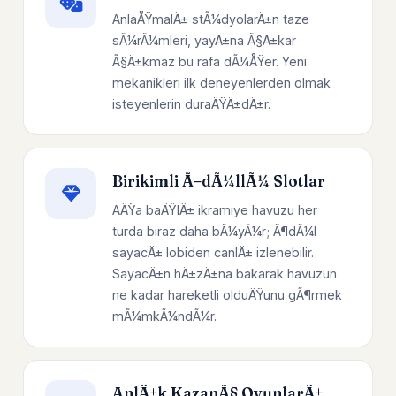
AnlaÅŸmalÄ± stÃ¼dyolarÄ±n taze
sÃ¼rÃ¼mleri, yayÄ±na Ã§Ä±kar
Ã§Ä±kmaz bu rafa dÃ¼ÅŸer. Yeni
mekanikleri ilk deneyenlerden olmak
isteyenlerin duraÄŸÄ±dÄ±r.
Birikimli Ã–dÃ¼llÃ¼ Slotlar
AÄŸa baÄŸlÄ± ikramiye havuzu her
turda biraz daha bÃ¼yÃ¼r; Ã¶dÃ¼l
sayacÄ± lobiden canlÄ± izlenebilir.
SayacÄ±n hÄ±zÄ±na bakarak havuzun
ne kadar hareketli olduÄŸunu gÃ¶rmek
mÃ¼mkÃ¼ndÃ¼r.
AnlÄ±k KazanÃ§ OyunlarÄ±