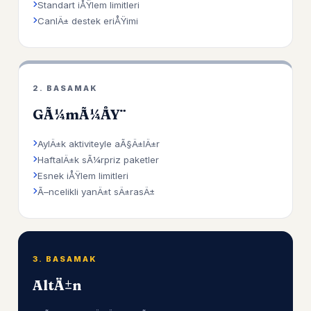
Standart iÅŸlem limitleri
CanlÄ± destek eriÅŸimi
2. BASAMAK
GÃ¼mÃ¼ÅŸ
AylÄ±k aktiviteyle aÃ§Ä±lÄ±r
HaftalÄ±k sÃ¼rpriz paketler
Esnek iÅŸlem limitleri
Ã–ncelikli yanÄ±t sÄ±rasÄ±
3. BASAMAK
AltÄ±n