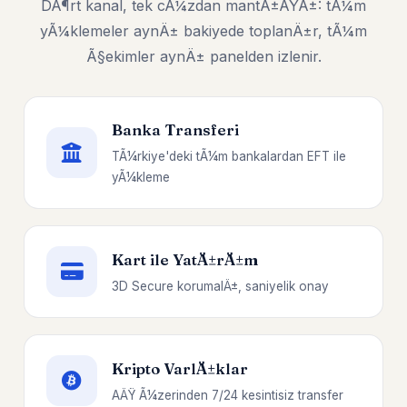
DÃ¶rt kanal, tek cÃ¼zdan mantÄ±ÄŸÄ±: tÃ¼m
yÃ¼klemeler aynÄ± bakiyede toplanÄ±r, tÃ¼m
Ã§ekimler aynÄ± panelden izlenir.
Banka Transferi
TÃ¼rkiye'deki tÃ¼m bankalardan EFT ile
yÃ¼kleme
Kart ile YatÄ±rÄ±m
3D Secure korumalÄ±, saniyelik onay
Kripto VarlÄ±klar
AÄŸ Ã¼zerinden 7/24 kesintisiz transfer