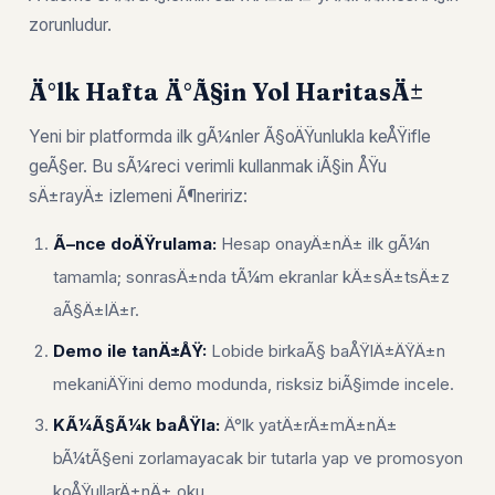
zorunludur.
Ä°lk Hafta Ä°Ã§in Yol HaritasÄ±
Yeni bir platformda ilk gÃ¼nler Ã§oÄŸunlukla keÅŸifle
geÃ§er. Bu sÃ¼reci verimli kullanmak iÃ§in ÅŸu
sÄ±rayÄ± izlemeni Ã¶neririz:
Ã–nce doÄŸrulama:
Hesap onayÄ±nÄ± ilk gÃ¼n
tamamla; sonrasÄ±nda tÃ¼m ekranlar kÄ±sÄ±tsÄ±z
aÃ§Ä±lÄ±r.
Demo ile tanÄ±ÅŸ:
Lobide birkaÃ§ baÅŸlÄ±ÄŸÄ±n
mekaniÄŸini demo modunda, risksiz biÃ§imde incele.
KÃ¼Ã§Ã¼k baÅŸla:
Ä°lk yatÄ±rÄ±mÄ±nÄ±
bÃ¼tÃ§eni zorlamayacak bir tutarla yap ve promosyon
koÅŸullarÄ±nÄ± oku.