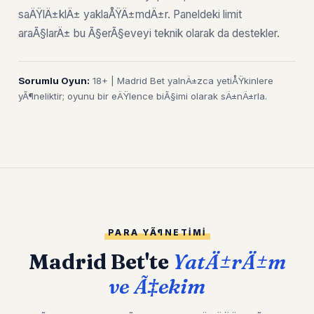
saÄŸlÄ±klÄ± yaklaÅŸÄ±mdÄ±r. Paneldeki limit
araÃ§larÄ± bu Ã§erÃ§eveyi teknik olarak da destekler.
Sorumlu Oyun:
18+ | Madrid Bet yalnÄ±zca yetiÅŸkinlere
yÃ¶neliktir; oyunu bir eÄŸlence biÃ§imi olarak sÄ±nÄ±rla.
PARA YÃ¶NETIMI
Madrid Bet'te
YatÄ±rÄ±m
ve Ã‡ekim