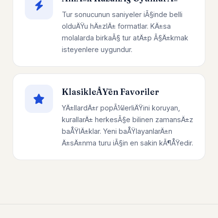
Tur sonucunun saniyeler iÃ§inde belli
olduÄŸu hÄ±zlÄ± formatlar. KÄ±sa
molalarda birkaÃ§ tur atÄ±p Ã§Ä±kmak
isteyenlere uygundur.
KlasikleÅŸen Favoriler
YÄ±llardÄ±r popÃ¼lerliÄŸini koruyan,
kurallarÄ± herkesÃ§e bilinen zamansÄ±z
baÅŸlÄ±klar. Yeni baÅŸlayanlarÄ±n
Ä±sÄ±nma turu iÃ§in en sakin kÃ¶ÅŸedir.