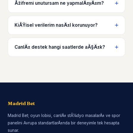
Åžifremi unutursam ne yapmalÄ±yÄ±m?
KiÅŸisel verilerim nasÄ±l korunuyor?
CanlÄ± destek hangi saatlerde aÃ§Ä±k?
Madrid Bet
Madrid Bet; oyun lobisi, canlÄ± stÃ¼dyo masalarÄ± ve spor
panelini Avrupa standartlarÄ±nda bir deneyimle tek hesapta
sunar.