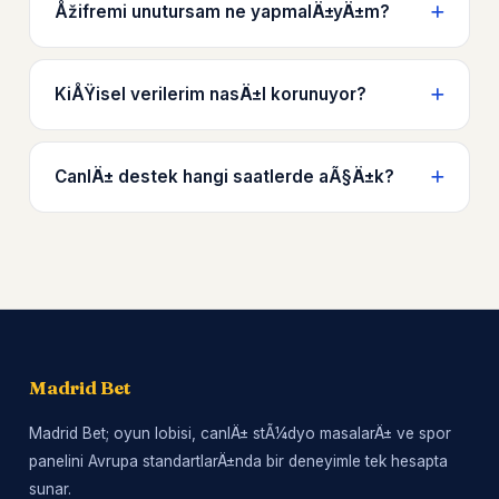
Åžifremi unutursam ne yapmalÄ±yÄ±m?
KiÅŸisel verilerim nasÄ±l korunuyor?
CanlÄ± destek hangi saatlerde aÃ§Ä±k?
Madrid Bet
Madrid Bet; oyun lobisi, canlÄ± stÃ¼dyo masalarÄ± ve spor
panelini Avrupa standartlarÄ±nda bir deneyimle tek hesapta
sunar.