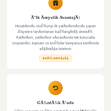
Ä°lk Ãœyelik AvantajÄ±
HesabÄ±nÄ± oluÅŸturup ilk yatÄ±rÄ±mÄ±nÄ± yapan
Ã¼yelere tanÄ±mlanan baÅŸlangÄ±Ã§ desteÄŸi.
KatÄ±lÄ±m, yatÄ±rÄ±m sÄ±rasÄ±nda tek kutucukla
onaylanÄ±r; kapsam ve koÅŸullar kampanya kartÄ±nda
aÃ§Ä±kÃ§a listelenir.
BAÅŸLANGÄ±Ã§
GÃ¼nlÃ¼k Ä°ade