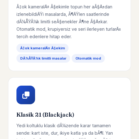
Ã‡ok kameralÄ± Ã§ekimle topun her aÃ§Ä±dan
izlenebildiÄŸi masalarda, Ã¶ÄŸlen saatlerinde
dÃ¼ÅŸÃ¼k limitli seÃ§enekler Ã¶ne Ã§Ä±kar.
Otomatik mod, krupiyersiz ve seri ilerleyen turlarÄ±
tercih edenlere hitap eder.
Ã‡ok kameralÄ± Ã§ekim
DÃ¼ÅŸÃ¼k limitli masalar
Otomatik mod
Klasik 21 (Blackjack)
Yedi koltuklu klasik dÃ¼zende karar tamamen
sende: kart iste, dur, ikiye katla ya da bÃ¶l. Yan