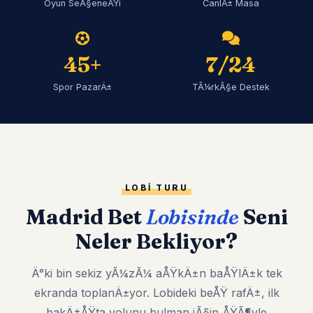
Oyun SeÃ§eneÄŸi
CanlÄ± Masa
45+
7/24
Spor PazarÄ±
TÃ¼rkÃ§e Destek
LOBI TURU
Madrid Bet
Lobisinde
Seni
Neler Bekliyor?
Ä°ki bin sekiz yÃ¼zÃ¼ aÅŸkÄ±n baÅŸlÄ±k tek
ekranda toplanÄ±yor. Lobideki beÅŸ rafÄ±, ilk
bakÄ±ÅŸta yolunu bulman iÃ§in ÅŸÃ¶yle