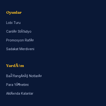
Oyunlar
Lobi Turu
CanlÄ± StÃ¼dyo
Promosyon RafÄ±
Sadakat Merdiveni
YardÄ±m
BaÅŸlangÄ±Ã§ NotlarÄ±
Para YÃ¶netimi
AklÄ±nda Kalanlar