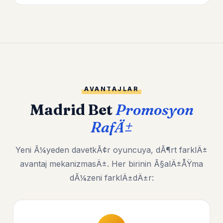
AVANTAJLAR
Madrid Bet
Promosyon
RafÄ±
Yeni Ã¼yeden davetkÃ¢r oyuncuya, dÃ¶rt farklÄ±
avantaj mekanizmasÄ±. Her birinin Ã§alÄ±ÅŸma
dÃ¼zeni farklÄ±dÄ±r: