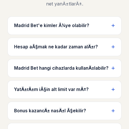
net yanÄ±tlarÄ±.
Madrid Bet'e kimler Ã¼ye olabilir?
Hesap aÃ§mak ne kadar zaman alÄ±r?
Madrid Bet hangi cihazlarda kullanÄ±labilir?
YatÄ±rÄ±m iÃ§in alt limit var mÄ±?
Bonus kazancÄ± nasÄ±l Ã§ekilir?