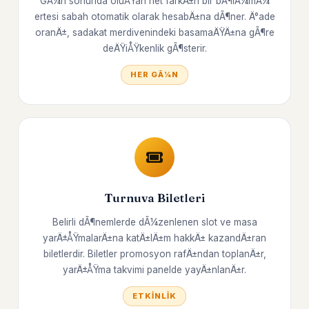
GÃ¼n sonunda oluÅŸan net farkÄ±n bir bÃ¶lÃ¼mÃ¼
ertesi sabah otomatik olarak hesabÄ±na dÃ¶ner. Ä°ade
oranÄ±, sadakat merdivenindeki basamaÄŸÄ±na gÃ¶re
deÄŸiÅŸkenlik gÃ¶sterir.
HER GÃ¼N
Turnuva Biletleri
Belirli dÃ¶nemlerde dÃ¼zenlenen slot ve masa
yarÄ±ÅŸmalarÄ±na katÄ±lÄ±m hakkÄ± kazandÄ±ran
biletlerdir. Biletler promosyon rafÄ±ndan toplanÄ±r,
yarÄ±ÅŸma takvimi panelde yayÄ±nlanÄ±r.
ETKINLIK