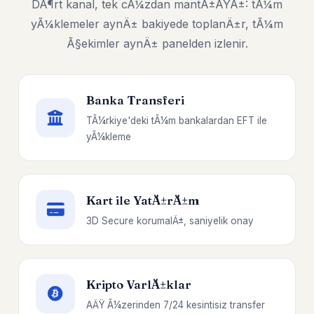
DÃ¶rt kanal, tek cÃ¼zdan mantÄ±ÄŸÄ±: tÃ¼m
yÃ¼klemeler aynÄ± bakiyede toplanÄ±r, tÃ¼m
Ã§ekimler aynÄ± panelden izlenir.
Banka Transferi
TÃ¼rkiye'deki tÃ¼m bankalardan EFT ile
yÃ¼kleme
Kart ile YatÄ±rÄ±m
3D Secure korumalÄ±, saniyelik onay
Kripto VarlÄ±klar
AÄŸ Ã¼zerinden 7/24 kesintisiz transfer