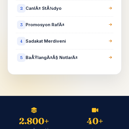
CanlÄ± StÃ¼dyo
2
Promosyon RafÄ±
3
Sadakat Merdiveni
4
BaÅŸlangÄ±Ã§ NotlarÄ±
5
2.800+
40+