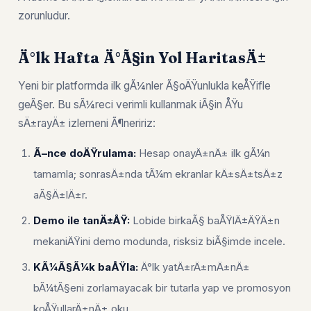
zorunludur.
Ä°lk Hafta Ä°Ã§in Yol HaritasÄ±
Yeni bir platformda ilk gÃ¼nler Ã§oÄŸunlukla keÅŸifle
geÃ§er. Bu sÃ¼reci verimli kullanmak iÃ§in ÅŸu
sÄ±rayÄ± izlemeni Ã¶neririz:
Ã–nce doÄŸrulama:
Hesap onayÄ±nÄ± ilk gÃ¼n
tamamla; sonrasÄ±nda tÃ¼m ekranlar kÄ±sÄ±tsÄ±z
aÃ§Ä±lÄ±r.
Demo ile tanÄ±ÅŸ:
Lobide birkaÃ§ baÅŸlÄ±ÄŸÄ±n
mekaniÄŸini demo modunda, risksiz biÃ§imde incele.
KÃ¼Ã§Ã¼k baÅŸla:
Ä°lk yatÄ±rÄ±mÄ±nÄ±
bÃ¼tÃ§eni zorlamayacak bir tutarla yap ve promosyon
koÅŸullarÄ±nÄ± oku.