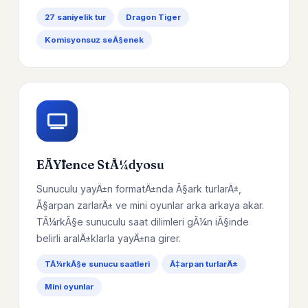
27 saniyelik tur
Dragon Tiger
Komisyonsuz seÃ§enek
EÄŸlence StÃ¼dyosu
Sunuculu yayÄ±n formatÄ±nda Ã§ark turlarÄ±,
Ã§arpan zarlarÄ± ve mini oyunlar arka arkaya akar.
TÃ¼rkÃ§e sunuculu saat dilimleri gÃ¼n iÃ§inde
belirli aralÄ±klarla yayÄ±na girer.
TÃ¼rkÃ§e sunucu saatleri
Ã‡arpan turlarÄ±
Mini oyunlar