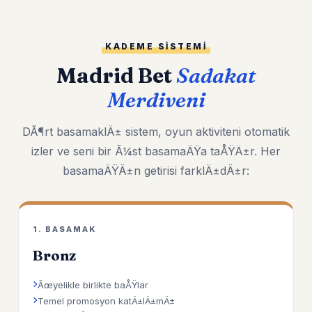
KADEME SISTEMI
Madrid Bet
Sadakat
Merdiveni
DÃ¶rt basamaklÄ± sistem, oyun aktiviteni otomatik
izler ve seni bir Ã¼st basamaÄŸa taÅŸÄ±r. Her
basamaÄŸÄ±n getirisi farklÄ±dÄ±r:
1. BASAMAK
Bronz
Ãœyelikle birlikte baÅŸlar
Temel promosyon katÄ±lÄ±mÄ±