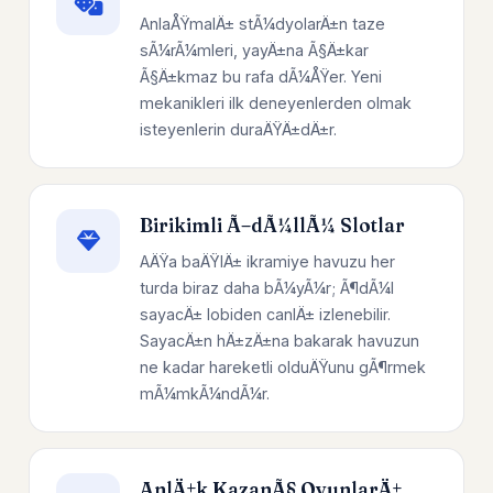
AnlaÅŸmalÄ± stÃ¼dyolarÄ±n taze
sÃ¼rÃ¼mleri, yayÄ±na Ã§Ä±kar
Ã§Ä±kmaz bu rafa dÃ¼ÅŸer. Yeni
mekanikleri ilk deneyenlerden olmak
isteyenlerin duraÄŸÄ±dÄ±r.
Birikimli Ã–dÃ¼llÃ¼ Slotlar
AÄŸa baÄŸlÄ± ikramiye havuzu her
turda biraz daha bÃ¼yÃ¼r; Ã¶dÃ¼l
sayacÄ± lobiden canlÄ± izlenebilir.
SayacÄ±n hÄ±zÄ±na bakarak havuzun
ne kadar hareketli olduÄŸunu gÃ¶rmek
mÃ¼mkÃ¼ndÃ¼r.
AnlÄ±k KazanÃ§ OyunlarÄ±