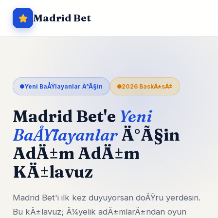
Madrid Bet
Yeni BaÅŸlayanlar Ä°Ã§in
2026 BaskÄ±sÄ±
Madrid Bet'e
Yeni
BaÅŸlayanlar
Ä°Ã§in
AdÄ±m AdÄ±m
KÄ±lavuz
Madrid Bet'i ilk kez duyuyorsan doÄŸru yerdesin.
Bu kÄ±lavuz; Ã¼yelik adÄ±mlarÄ±ndan oyun