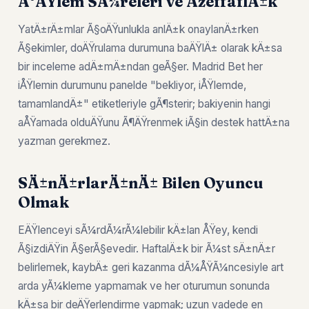
Ä°ÅŸlem SÃ¼releri ve ÅžeffaflÄ±k
YatÄ±rÄ±mlar Ã§oÄŸunlukla anlÄ±k onaylanÄ±rken
Ã§ekimler, doÄŸrulama durumuna baÄŸlÄ± olarak kÄ±sa
bir inceleme adÄ±mÄ±ndan geÃ§er. Madrid Bet her
iÅŸlemin durumunu panelde "bekliyor, iÅŸlemde,
tamamlandÄ±" etiketleriyle gÃ¶sterir; bakiyenin hangi
aÅŸamada olduÄŸunu Ã¶ÄŸrenmek iÃ§in destek hattÄ±na
yazman gerekmez.
SÄ±nÄ±rlarÄ±nÄ± Bilen Oyuncu
Olmak
EÄŸlenceyi sÃ¼rdÃ¼rÃ¼lebilir kÄ±lan ÅŸey, kendi
Ã§izdiÄŸin Ã§erÃ§evedir. HaftalÄ±k bir Ã¼st sÄ±nÄ±r
belirlemek, kaybÄ± geri kazanma dÃ¼ÅŸÃ¼ncesiyle art
arda yÃ¼kleme yapmamak ve her oturumun sonunda
kÄ±sa bir deÄŸerlendirme yapmak; uzun vadede en