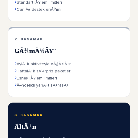
Standart iÅŸlem limitleri
CanlÄ± destek eriÅŸimi
2. BASAMAK
GÃ¼mÃ¼ÅŸ
AylÄ±k aktiviteyle aÃ§Ä±lÄ±r
HaftalÄ±k sÃ¼rpriz paketler
Esnek iÅŸlem limitleri
Ã–ncelikli yanÄ±t sÄ±rasÄ±
3. BASAMAK
AltÄ±n