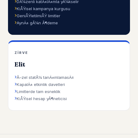
DÃ¼zenli katÄ±lÄ±mla yÃ¼kselir
KiÅŸisel kampanya kurgusu
GeniÅŸletilmiÅŸ limitler
AynÄ± gÃ¼n Ã¶deme
ZIRVE
Elit
Ã–zel statÃ¼ tanÄ±mlamasÄ±
KapalÄ± etkinlik davetleri
Limitlerde tam esneklik
KiÅŸisel hesap yÃ¶neticisi