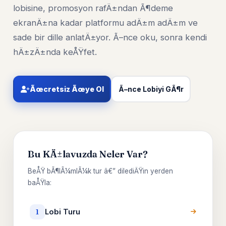
lobisine, promosyon rafÄ±ndan Ã¶deme
ekranÄ±na kadar platformu adÄ±m adÄ±m ve
sade bir dille anlatÄ±yor. Ã–nce oku, sonra kendi
hÄ±zÄ±nda keÅŸfet.
Ãœcretsiz Ãœye Ol
Ã–nce Lobiyi GÃ¶r
Bu KÄ±lavuzda Neler Var?
BeÅŸ bÃ¶lÃ¼mlÃ¼k tur â€” dilediÄŸin yerden
baÅŸla:
Lobi Turu
1