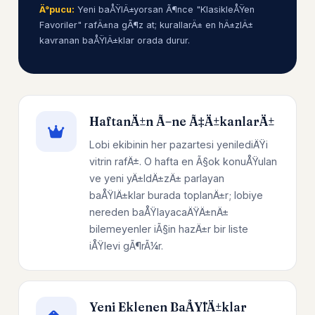
Ä°pucu:
Yeni baÅŸlÄ±yorsan Ã¶nce "KlasikleÅŸen
Favoriler" rafÄ±na gÃ¶z at; kurallarÄ± en hÄ±zlÄ±
kavranan baÅŸlÄ±klar orada durur.
HaftanÄ±n Ã–ne Ã‡Ä±kanlarÄ±
Lobi ekibinin her pazartesi yenilediÄŸi
vitrin rafÄ±. O hafta en Ã§ok konuÅŸulan
ve yeni yÄ±ldÄ±zÄ± parlayan
baÅŸlÄ±klar burada toplanÄ±r; lobiye
nereden baÅŸlayacaÄŸÄ±nÄ±
bilemeyenler iÃ§in hazÄ±r bir liste
iÅŸlevi gÃ¶rÃ¼r.
Yeni Eklenen BaÅŸlÄ±klar