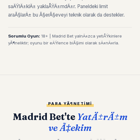
saÄŸlÄ±klÄ± yaklaÅŸÄ±mdÄ±r. Paneldeki limit
araÃ§larÄ± bu Ã§erÃ§eveyi teknik olarak da destekler.
Sorumlu Oyun:
18+ | Madrid Bet yalnÄ±zca yetiÅŸkinlere
yÃ¶neliktir; oyunu bir eÄŸlence biÃ§imi olarak sÄ±nÄ±rla.
PARA YÃ¶NETIMI
Madrid Bet'te
YatÄ±rÄ±m
ve Ã‡ekim