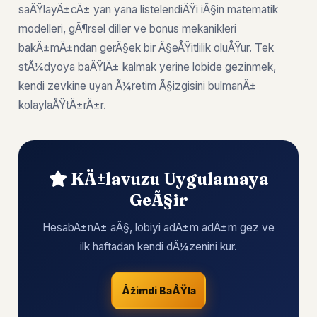
saÄŸlayÄ±cÄ± yan yana listelendiÄŸi iÃ§in matematik
modelleri, gÃ¶rsel diller ve bonus mekanikleri
bakÄ±mÄ±ndan gerÃ§ek bir Ã§eÅŸitlilik oluÅŸur. Tek
stÃ¼dyoya baÄŸlÄ± kalmak yerine lobide gezinmek,
kendi zevkine uyan Ã¼retim Ã§izgisini bulmanÄ±
kolaylaÅŸtÄ±rÄ±r.
KÄ±lavuzu Uygulamaya
GeÃ§ir
HesabÄ±nÄ± aÃ§, lobiyi adÄ±m adÄ±m gez ve
ilk haftadan kendi dÃ¼zenini kur.
Åžimdi BaÅŸla