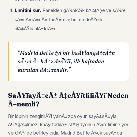
Limitini kur:
Panelden gÃ¼nlÃ¼k bÃ¼tÃ§e ve sÃ¼re
sÄ±nÄ±rÄ±nÄ± tanÄ±mla; bu, en deÄŸerli
alÄ±ÅŸkanlÄ±ktÄ±r.
"Madrid Bet'te iyi bir baÅŸlangÄ±cÄ±n
sÄ±rrÄ± hÄ±z deÄŸil, ilk haftadan
kurulan dÃ¼zendir."
SaÄŸlayÄ±cÄ± Ã‡eÅŸitliliÄŸi Neden
Ã–nemli?
Bir lobinin zenginliÄŸi yalnÄ±zca oyun sayÄ±sÄ±yla
Ã¶lÃ§Ã¼lmez; kaÃ§ farklÄ± stÃ¼dyonun Ã¼retimine yer
verdiÄŸi de belirleyicidir. Madrid Bet'te Ã§ok sayÄ±da