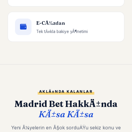
E-CÃ¼zdan
Tek tÄ±kla bakiye yÃ¶netimi
AKLÄ±NDA KALANLAR
Madrid Bet HakkÄ±nda
KÄ±sa KÄ±sa
Yeni Ã¼yelerin en Ã§ok sorduÄŸu sekiz konu ve