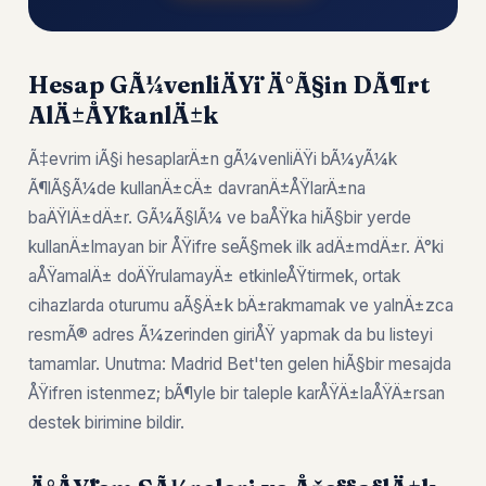
Hesap GÃ¼venliÄŸi Ä°Ã§in DÃ¶rt
AlÄ±ÅŸkanlÄ±k
Ã‡evrim iÃ§i hesaplarÄ±n gÃ¼venliÄŸi bÃ¼yÃ¼k
Ã¶lÃ§Ã¼de kullanÄ±cÄ± davranÄ±ÅŸlarÄ±na
baÄŸlÄ±dÄ±r. GÃ¼Ã§lÃ¼ ve baÅŸka hiÃ§bir yerde
kullanÄ±lmayan bir ÅŸifre seÃ§mek ilk adÄ±mdÄ±r. Ä°ki
aÅŸamalÄ± doÄŸrulamayÄ± etkinleÅŸtirmek, ortak
cihazlarda oturumu aÃ§Ä±k bÄ±rakmamak ve yalnÄ±zca
resmÃ® adres Ã¼zerinden giriÅŸ yapmak da bu listeyi
tamamlar. Unutma: Madrid Bet'ten gelen hiÃ§bir mesajda
ÅŸifren istenmez; bÃ¶yle bir taleple karÅŸÄ±laÅŸÄ±rsan
destek birimine bildir.