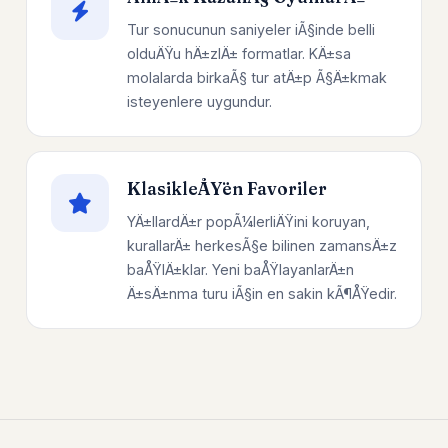
Tur sonucunun saniyeler iÃ§inde belli
olduÄŸu hÄ±zlÄ± formatlar. KÄ±sa
molalarda birkaÃ§ tur atÄ±p Ã§Ä±kmak
isteyenlere uygundur.
KlasikleÅŸen Favoriler
YÄ±llardÄ±r popÃ¼lerliÄŸini koruyan,
kurallarÄ± herkesÃ§e bilinen zamansÄ±z
baÅŸlÄ±klar. Yeni baÅŸlayanlarÄ±n
Ä±sÄ±nma turu iÃ§in en sakin kÃ¶ÅŸedir.