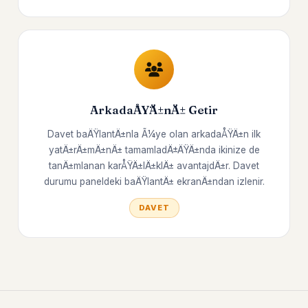
ArkadaÅŸÄ±nÄ± Getir
Davet baÄŸlantÄ±nla Ã¼ye olan arkadaÅŸÄ±n ilk
yatÄ±rÄ±mÄ±nÄ± tamamladÄ±ÄŸÄ±nda ikinize de
tanÄ±mlanan karÅŸÄ±lÄ±klÄ± avantajdÄ±r. Davet
durumu paneldeki baÄŸlantÄ± ekranÄ±ndan izlenir.
DAVET