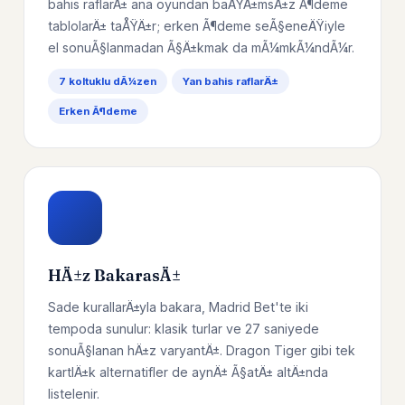
bahis raflarÄ± ana oyundan baÄŸÄ±msÄ±z Ã¶deme
tablolarÄ± taÅŸÄ±r; erken Ã¶deme seÃ§eneÄŸiyle
el sonuÃ§lanmadan Ã§Ä±kmak da mÃ¼mkÃ¼ndÃ¼r.
7 koltuklu dÃ¼zen
Yan bahis raflarÄ±
Erken Ã¶deme
HÄ±z BakarasÄ±
Sade kurallarÄ±yla bakara, Madrid Bet'te iki
tempoda sunulur: klasik turlar ve 27 saniyede
sonuÃ§lanan hÄ±z varyantÄ±. Dragon Tiger gibi tek
kartlÄ±k alternatifler de aynÄ± Ã§atÄ± altÄ±nda
listelenir.