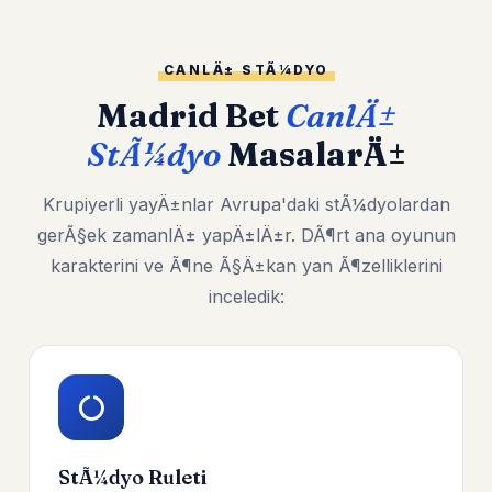
CANLÄ± STÃ¼DYO
Madrid Bet
CanlÄ±
StÃ¼dyo
MasalarÄ±
Krupiyerli yayÄ±nlar Avrupa'daki stÃ¼dyolardan
gerÃ§ek zamanlÄ± yapÄ±lÄ±r. DÃ¶rt ana oyunun
karakterini ve Ã¶ne Ã§Ä±kan yan Ã¶zelliklerini
inceledik:
StÃ¼dyo Ruleti