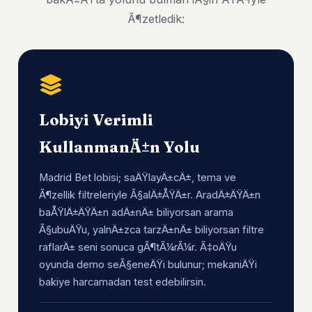
Ã¶zetledik:
Lobiyi Verimli
KullanmanÄ±n Yolu
Madrid Bet lobisi; saÄŸlayÄ±cÄ±, tema ve
Ã¶zellik filtreleriyle Ã§alÄ±ÅŸÄ±r. AradÄ±ÄŸÄ±n
baÅŸlÄ±ÄŸÄ±n adÄ±nÄ± biliyorsan arama
Ã§ubuÄŸu, yalnÄ±zca tarzÄ±nÄ± biliyorsan filtre
raflarÄ± seni sonuca gÃ¶tÃ¼rÃ¼r. Ã‡oÄŸu
oyunda demo seÃ§eneÄŸi bulunur; mekaniÄŸi
bakiye harcamadan test edebilirsin.