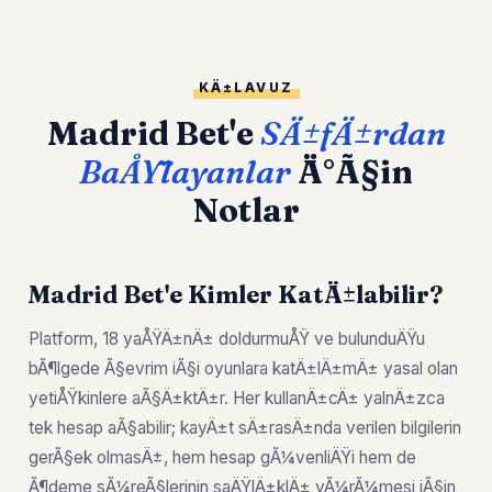
KÄ±LAVUZ
Madrid Bet'e
SÄ±fÄ±rdan
BaÅŸlayanlar
Ä°Ã§in
Notlar
Madrid Bet'e Kimler KatÄ±labilir?
Platform, 18 yaÅŸÄ±nÄ± doldurmuÅŸ ve bulunduÄŸu
bÃ¶lgede Ã§evrim iÃ§i oyunlara katÄ±lÄ±mÄ± yasal olan
yetiÅŸkinlere aÃ§Ä±ktÄ±r. Her kullanÄ±cÄ± yalnÄ±zca
tek hesap aÃ§abilir; kayÄ±t sÄ±rasÄ±nda verilen bilgilerin
gerÃ§ek olmasÄ±, hem hesap gÃ¼venliÄŸi hem de
Ã¶deme sÃ¼reÃ§lerinin saÄŸlÄ±klÄ± yÃ¼rÃ¼mesi iÃ§in