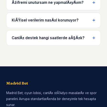
Åžifremi unutursam ne yapmalÄ±yÄ±m?
KiÅŸisel verilerim nasÄ±l korunuyor?
CanlÄ± destek hangi saatlerde aÃ§Ä±k?
Madrid Bet
Madrid Bet; oyun lobisi, canlÄ± stÃ¼dyo masalarÄ± ve spor
panelini Avrupa standartlarÄ±nda bir deneyimle tek hesapta
sunar.