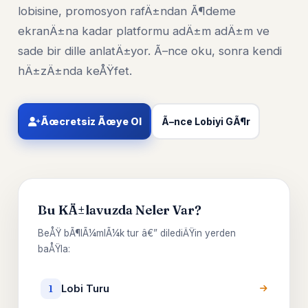
lobisine, promosyon rafÄ±ndan Ã¶deme
ekranÄ±na kadar platformu adÄ±m adÄ±m ve
sade bir dille anlatÄ±yor. Ã–nce oku, sonra kendi
hÄ±zÄ±nda keÅŸfet.
Ãœcretsiz Ãœye Ol
Ã–nce Lobiyi GÃ¶r
Bu KÄ±lavuzda Neler Var?
BeÅŸ bÃ¶lÃ¼mlÃ¼k tur â€” dilediÄŸin yerden
baÅŸla:
Lobi Turu
1