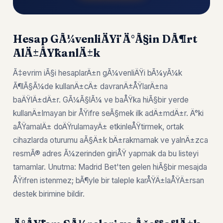
Hesap GÃ¼venliÄŸi Ä°Ã§in DÃ¶rt
AlÄ±ÅŸkanlÄ±k
Ã‡evrim iÃ§i hesaplarÄ±n gÃ¼venliÄŸi bÃ¼yÃ¼k
Ã¶lÃ§Ã¼de kullanÄ±cÄ± davranÄ±ÅŸlarÄ±na
baÄŸlÄ±dÄ±r. GÃ¼Ã§lÃ¼ ve baÅŸka hiÃ§bir yerde
kullanÄ±lmayan bir ÅŸifre seÃ§mek ilk adÄ±mdÄ±r. Ä°ki
aÅŸamalÄ± doÄŸrulamayÄ± etkinleÅŸtirmek, ortak
cihazlarda oturumu aÃ§Ä±k bÄ±rakmamak ve yalnÄ±zca
resmÃ® adres Ã¼zerinden giriÅŸ yapmak da bu listeyi
tamamlar. Unutma: Madrid Bet'ten gelen hiÃ§bir mesajda
ÅŸifren istenmez; bÃ¶yle bir taleple karÅŸÄ±laÅŸÄ±rsan
destek birimine bildir.