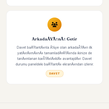
ArkadaÅŸÄ±nÄ± Getir
Davet baÄŸlantÄ±nla Ã¼ye olan arkadaÅŸÄ±n ilk
yatÄ±rÄ±mÄ±nÄ± tamamladÄ±ÄŸÄ±nda ikinize de
tanÄ±mlanan karÅŸÄ±lÄ±klÄ± avantajdÄ±r. Davet
durumu paneldeki baÄŸlantÄ± ekranÄ±ndan izlenir.
DAVET