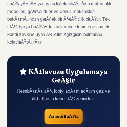
saÄŸlayÄ±cÄ± yan yana listelendiÄŸi iÃ§in matematik
modelleri, gÃ¶rsel diller ve bonus mekanikleri
bakÄ±mÄ±ndan gerÃ§ek bir Ã§eÅŸitlilik oluÅŸur. Tek
stÃ¼dyoya baÄŸlÄ± kalmak yerine lobide gezinmek,
kendi zevkine uyan Ã¼retim Ã§izgisini bulmanÄ±
kolaylaÅŸtÄ±rÄ±r.
KÄ±lavuzu Uygulamaya
GeÃ§ir
HesabÄ±nÄ± aÃ§, lobiyi adÄ±m adÄ±m gez ve
ilk haftadan kendi dÃ¼zenini kur.
Åžimdi BaÅŸla