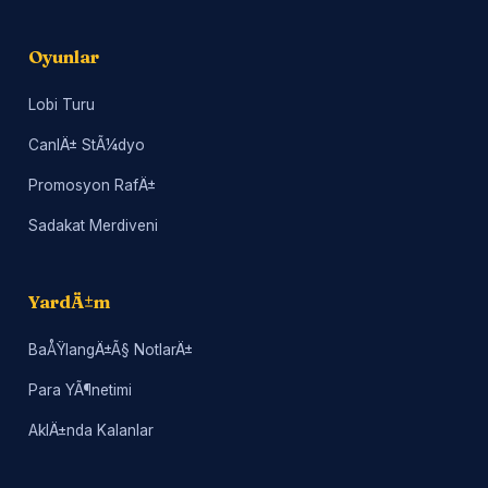
Oyunlar
Lobi Turu
CanlÄ± StÃ¼dyo
Promosyon RafÄ±
Sadakat Merdiveni
YardÄ±m
BaÅŸlangÄ±Ã§ NotlarÄ±
Para YÃ¶netimi
AklÄ±nda Kalanlar