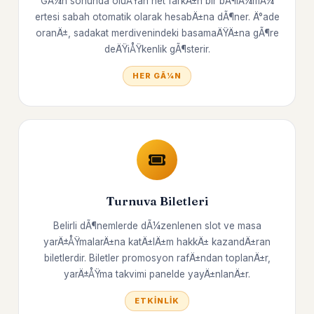
GÃ¼n sonunda oluÅŸan net farkÄ±n bir bÃ¶lÃ¼mÃ¼
ertesi sabah otomatik olarak hesabÄ±na dÃ¶ner. Ä°ade
oranÄ±, sadakat merdivenindeki basamaÄŸÄ±na gÃ¶re
deÄŸiÅŸkenlik gÃ¶sterir.
HER GÃ¼N
Turnuva Biletleri
Belirli dÃ¶nemlerde dÃ¼zenlenen slot ve masa
yarÄ±ÅŸmalarÄ±na katÄ±lÄ±m hakkÄ± kazandÄ±ran
biletlerdir. Biletler promosyon rafÄ±ndan toplanÄ±r,
yarÄ±ÅŸma takvimi panelde yayÄ±nlanÄ±r.
ETKINLIK