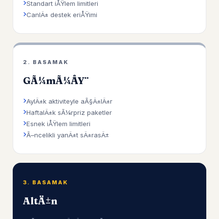
Standart iÅŸlem limitleri
CanlÄ± destek eriÅŸimi
2. BASAMAK
GÃ¼mÃ¼ÅŸ
AylÄ±k aktiviteyle aÃ§Ä±lÄ±r
HaftalÄ±k sÃ¼rpriz paketler
Esnek iÅŸlem limitleri
Ã–ncelikli yanÄ±t sÄ±rasÄ±
3. BASAMAK
AltÄ±n