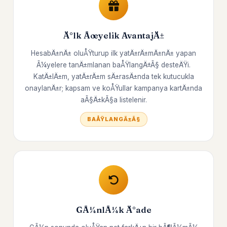
Ä°lk Ãœyelik AvantajÄ±
HesabÄ±nÄ± oluÅŸturup ilk yatÄ±rÄ±mÄ±nÄ± yapan
Ã¼yelere tanÄ±mlanan baÅŸlangÄ±Ã§ desteÄŸi.
KatÄ±lÄ±m, yatÄ±rÄ±m sÄ±rasÄ±nda tek kutucukla
onaylanÄ±r; kapsam ve koÅŸullar kampanya kartÄ±nda
aÃ§Ä±kÃ§a listelenir.
BAÅŸLANGÄ±Ã§
GÃ¼nlÃ¼k Ä°ade