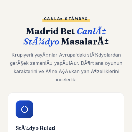
CANLÄ± STÃ¼DYO
Madrid Bet
CanlÄ±
StÃ¼dyo
MasalarÄ±
Krupiyerli yayÄ±nlar Avrupa'daki stÃ¼dyolardan
gerÃ§ek zamanlÄ± yapÄ±lÄ±r. DÃ¶rt ana oyunun
karakterini ve Ã¶ne Ã§Ä±kan yan Ã¶zelliklerini
inceledik:
StÃ¼dyo Ruleti