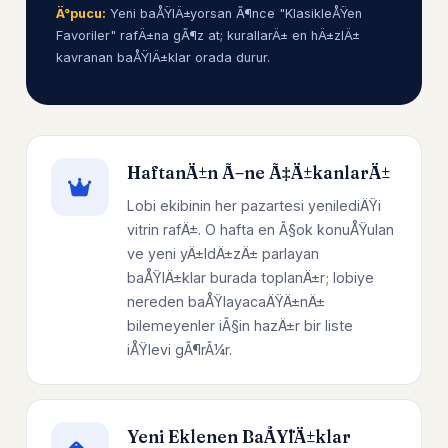
Ä°pucu:
Yeni baÅŸlÄ±yorsan Ã¶nce "KlasikleÅŸen
Favoriler" rafÄ±na gÃ¶z at; kurallarÄ± en hÄ±zlÄ±
kavranan baÅŸlÄ±klar orada durur.
HaftanÄ±n Ã–ne Ã‡Ä±kanlarÄ±
Lobi ekibinin her pazartesi yenilediÄŸi
vitrin rafÄ±. O hafta en Ã§ok konuÅŸulan
ve yeni yÄ±ldÄ±zÄ± parlayan
baÅŸlÄ±klar burada toplanÄ±r; lobiye
nereden baÅŸlayacaÄŸÄ±nÄ±
bilemeyenler iÃ§in hazÄ±r bir liste
iÅŸlevi gÃ¶rÃ¼r.
Yeni Eklenen BaÅŸlÄ±klar