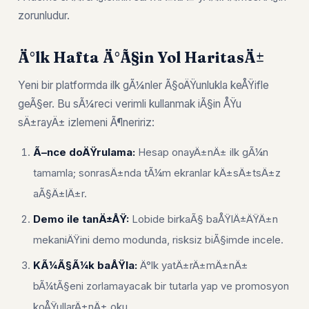
zorunludur.
Ä°lk Hafta Ä°Ã§in Yol HaritasÄ±
Yeni bir platformda ilk gÃ¼nler Ã§oÄŸunlukla keÅŸifle
geÃ§er. Bu sÃ¼reci verimli kullanmak iÃ§in ÅŸu
sÄ±rayÄ± izlemeni Ã¶neririz:
Ã–nce doÄŸrulama:
Hesap onayÄ±nÄ± ilk gÃ¼n
tamamla; sonrasÄ±nda tÃ¼m ekranlar kÄ±sÄ±tsÄ±z
aÃ§Ä±lÄ±r.
Demo ile tanÄ±ÅŸ:
Lobide birkaÃ§ baÅŸlÄ±ÄŸÄ±n
mekaniÄŸini demo modunda, risksiz biÃ§imde incele.
KÃ¼Ã§Ã¼k baÅŸla:
Ä°lk yatÄ±rÄ±mÄ±nÄ±
bÃ¼tÃ§eni zorlamayacak bir tutarla yap ve promosyon
koÅŸullarÄ±nÄ± oku.