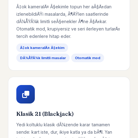
Ã‡ok kameralÄ± Ã§ekimle topun her aÃ§Ä±dan
izlenebildiÄŸi masalarda, Ã¶ÄŸlen saatlerinde
dÃ¼ÅŸÃ¼k limitli seÃ§enekler Ã¶ne Ã§Ä±kar.
Otomatik mod, krupiyersiz ve seri ilerleyen turlarÄ±
tercih edenlere hitap eder.
Ã‡ok kameralÄ± Ã§ekim
DÃ¼ÅŸÃ¼k limitli masalar
Otomatik mod
Klasik 21 (Blackjack)
Yedi koltuklu klasik dÃ¼zende karar tamamen
sende: kart iste, dur, ikiye katla ya da bÃ¶l. Yan