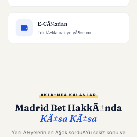
E-CÃ¼zdan
Tek tÄ±kla bakiye yÃ¶netimi
AKLÄ±NDA KALANLAR
Madrid Bet HakkÄ±nda
KÄ±sa KÄ±sa
Yeni Ã¼yelerin en Ã§ok sorduÄŸu sekiz konu ve