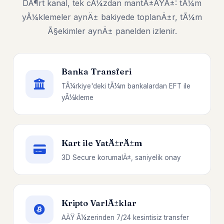
DÃ¶rt kanal, tek cÃ¼zdan mantÄ±ÄŸÄ±: tÃ¼m
yÃ¼klemeler aynÄ± bakiyede toplanÄ±r, tÃ¼m
Ã§ekimler aynÄ± panelden izlenir.
Banka Transferi
TÃ¼rkiye'deki tÃ¼m bankalardan EFT ile
yÃ¼kleme
Kart ile YatÄ±rÄ±m
3D Secure korumalÄ±, saniyelik onay
Kripto VarlÄ±klar
AÄŸ Ã¼zerinden 7/24 kesintisiz transfer