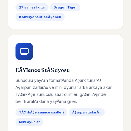
27 saniyelik tur
Dragon Tiger
Komisyonsuz seÃ§enek
EÄŸlence StÃ¼dyosu
Sunuculu yayÄ±n formatÄ±nda Ã§ark turlarÄ±,
Ã§arpan zarlarÄ± ve mini oyunlar arka arkaya akar.
TÃ¼rkÃ§e sunuculu saat dilimleri gÃ¼n iÃ§inde
belirli aralÄ±klarla yayÄ±na girer.
TÃ¼rkÃ§e sunucu saatleri
Ã‡arpan turlarÄ±
Mini oyunlar