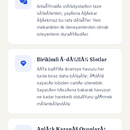
AnlaÅŸmalÄ± stÃ¼dyolarÄ±n taze
sÃ¼rÃ¼mleri, yayÄ±na Ã§Ä±kar
Ã§Ä±kmaz bu rafa dÃ¼ÅŸer. Yeni
mekanikleri ilk deneyenlerden olmak
isteyenlerin duraÄŸÄ±dÄ±r.
Birikimli Ã–dÃ¼llÃ¼ Slotlar
AÄŸa baÄŸlÄ± ikramiye havuzu her
turda biraz daha bÃ¼yÃ¼r; Ã¶dÃ¼l
sayacÄ± lobiden canlÄ± izlenebilir.
SayacÄ±n hÄ±zÄ±na bakarak havuzun
ne kadar hareketli olduÄŸunu gÃ¶rmek
mÃ¼mkÃ¼ndÃ¼r.
AnlÄ±k KazanÃ§ OyunlarÄ±