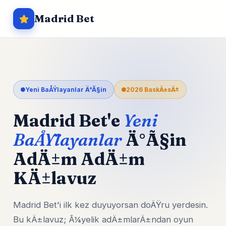
Madrid Bet
Yeni BaÅŸlayanlar Ä°Ã§in
2026 BaskÄ±sÄ±
Madrid Bet'e
Yeni
BaÅŸlayanlar
Ä°Ã§in
AdÄ±m AdÄ±m
KÄ±lavuz
Madrid Bet'i ilk kez duyuyorsan doÄŸru yerdesin.
Bu kÄ±lavuz; Ã¼yelik adÄ±mlarÄ±ndan oyun