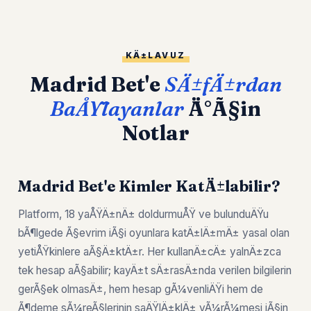
KÄ±LAVUZ
Madrid Bet'e
SÄ±fÄ±rdan
BaÅŸlayanlar
Ä°Ã§in
Notlar
Madrid Bet'e Kimler KatÄ±labilir?
Platform, 18 yaÅŸÄ±nÄ± doldurmuÅŸ ve bulunduÄŸu
bÃ¶lgede Ã§evrim iÃ§i oyunlara katÄ±lÄ±mÄ± yasal olan
yetiÅŸkinlere aÃ§Ä±ktÄ±r. Her kullanÄ±cÄ± yalnÄ±zca
tek hesap aÃ§abilir; kayÄ±t sÄ±rasÄ±nda verilen bilgilerin
gerÃ§ek olmasÄ±, hem hesap gÃ¼venliÄŸi hem de
Ã¶deme sÃ¼reÃ§lerinin saÄŸlÄ±klÄ± yÃ¼rÃ¼mesi iÃ§in