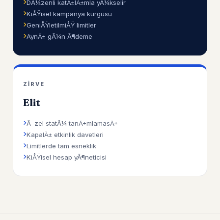
DÃ¼zenli katÄ±lÄ±mla yÃ¼kselir
KiÅŸisel kampanya kurgusu
GeniÅŸletilmiÅŸ limitler
AynÄ± gÃ¼n Ã¶deme
ZIRVE
Elit
Ã–zel statÃ¼ tanÄ±mlamasÄ±
KapalÄ± etkinlik davetleri
Limitlerde tam esneklik
KiÅŸisel hesap yÃ¶neticisi