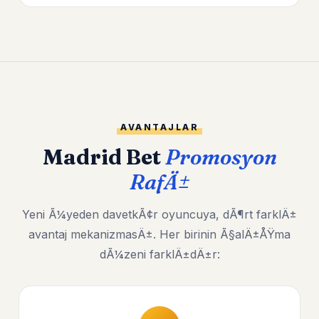
AVANTAJLAR
Madrid Bet
Promosyon
RafÄ±
Yeni Ã¼yeden davetkÃ¢r oyuncuya, dÃ¶rt farklÄ±
avantaj mekanizmasÄ±. Her birinin Ã§alÄ±ÅŸma
dÃ¼zeni farklÄ±dÄ±r: