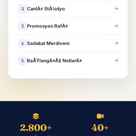
CanlÄ± StÃ¼dyo
2
Promosyon RafÄ±
3
Sadakat Merdiveni
4
BaÅŸlangÄ±Ã§ NotlarÄ±
5
2.800+
40+