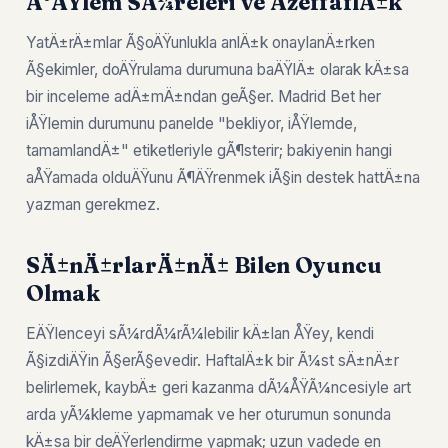
Ä°ÅŸlem SÃ¼releri ve ÅžeffaflÄ±k
YatÄ±rÄ±mlar Ã§oÄŸunlukla anlÄ±k onaylanÄ±rken
Ã§ekimler, doÄŸrulama durumuna baÄŸlÄ± olarak kÄ±sa
bir inceleme adÄ±mÄ±ndan geÃ§er. Madrid Bet her
iÅŸlemin durumunu panelde "bekliyor, iÅŸlemde,
tamamlandÄ±" etiketleriyle gÃ¶sterir; bakiyenin hangi
aÅŸamada olduÄŸunu Ã¶ÄŸrenmek iÃ§in destek hattÄ±na
yazman gerekmez.
SÄ±nÄ±rlarÄ±nÄ± Bilen Oyuncu
Olmak
EÄŸlenceyi sÃ¼rdÃ¼rÃ¼lebilir kÄ±lan ÅŸey, kendi
Ã§izdiÄŸin Ã§erÃ§evedir. HaftalÄ±k bir Ã¼st sÄ±nÄ±r
belirlemek, kaybÄ± geri kazanma dÃ¼ÅŸÃ¼ncesiyle art
arda yÃ¼kleme yapmamak ve her oturumun sonunda
kÄ±sa bir deÄŸerlendirme yapmak; uzun vadede en