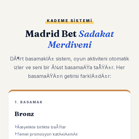
KADEME SISTEMI
Madrid Bet
Sadakat
Merdiveni
DÃ¶rt basamaklÄ± sistem, oyun aktiviteni otomatik
izler ve seni bir Ã¼st basamaÄŸa taÅŸÄ±r. Her
basamaÄŸÄ±n getirisi farklÄ±dÄ±r:
1. BASAMAK
Bronz
Ãœyelikle birlikte baÅŸlar
Temel promosyon katÄ±lÄ±mÄ±