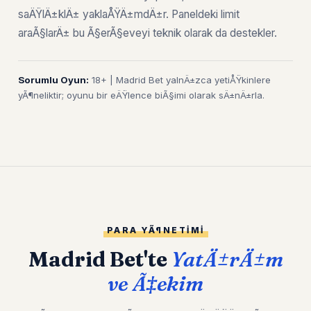
saÄŸlÄ±klÄ± yaklaÅŸÄ±mdÄ±r. Paneldeki limit
araÃ§larÄ± bu Ã§erÃ§eveyi teknik olarak da destekler.
Sorumlu Oyun:
18+ | Madrid Bet yalnÄ±zca yetiÅŸkinlere
yÃ¶neliktir; oyunu bir eÄŸlence biÃ§imi olarak sÄ±nÄ±rla.
PARA YÃ¶NETIMI
Madrid Bet'te
YatÄ±rÄ±m
ve Ã‡ekim