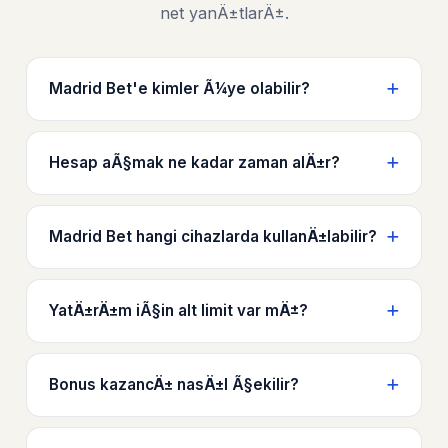
net yanÄ±tlarÄ±.
Madrid Bet'e kimler Ã¼ye olabilir?
Hesap aÃ§mak ne kadar zaman alÄ±r?
Madrid Bet hangi cihazlarda kullanÄ±labilir?
YatÄ±rÄ±m iÃ§in alt limit var mÄ±?
Bonus kazancÄ± nasÄ±l Ã§ekilir?