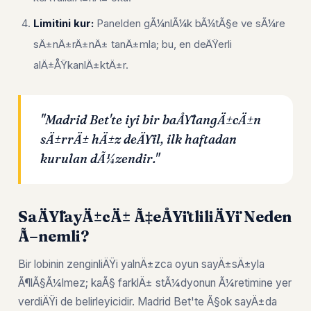
Limitini kur:
Panelden gÃ¼nlÃ¼k bÃ¼tÃ§e ve sÃ¼re
sÄ±nÄ±rÄ±nÄ± tanÄ±mla; bu, en deÄŸerli
alÄ±ÅŸkanlÄ±ktÄ±r.
"Madrid Bet'te iyi bir baÅŸlangÄ±cÄ±n
sÄ±rrÄ± hÄ±z deÄŸil, ilk haftadan
kurulan dÃ¼zendir."
SaÄŸlayÄ±cÄ± Ã‡eÅŸitliliÄŸi Neden
Ã–nemli?
Bir lobinin zenginliÄŸi yalnÄ±zca oyun sayÄ±sÄ±yla
Ã¶lÃ§Ã¼lmez; kaÃ§ farklÄ± stÃ¼dyonun Ã¼retimine yer
verdiÄŸi de belirleyicidir. Madrid Bet'te Ã§ok sayÄ±da