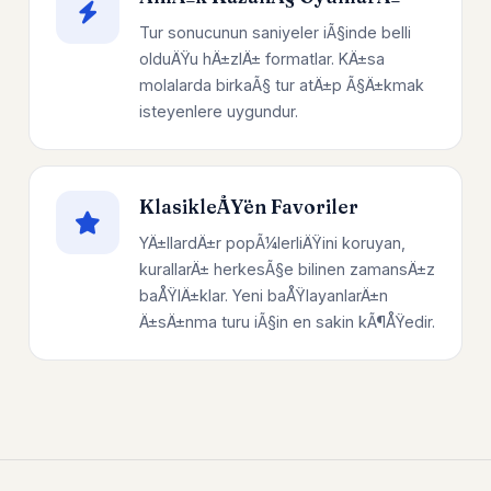
Tur sonucunun saniyeler iÃ§inde belli
olduÄŸu hÄ±zlÄ± formatlar. KÄ±sa
molalarda birkaÃ§ tur atÄ±p Ã§Ä±kmak
isteyenlere uygundur.
KlasikleÅŸen Favoriler
YÄ±llardÄ±r popÃ¼lerliÄŸini koruyan,
kurallarÄ± herkesÃ§e bilinen zamansÄ±z
baÅŸlÄ±klar. Yeni baÅŸlayanlarÄ±n
Ä±sÄ±nma turu iÃ§in en sakin kÃ¶ÅŸedir.