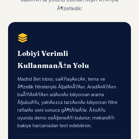
Ã¶zetledik:
Lobiyi Verimli
KullanmanÄ±n Yolu
Madrid Bet lobisi; saÄŸlayÄ±cÄ±, tema ve
Ã¶zellik filtreleriyle Ã§alÄ±ÅŸÄ±r. AradÄ±ÄŸÄ±n
baÅŸlÄ±ÄŸÄ±n adÄ±nÄ± biliyorsan arama
Ã§ubuÄŸu, yalnÄ±zca tarzÄ±nÄ± biliyorsan filtre
raflarÄ± seni sonuca gÃ¶tÃ¼rÃ¼r. Ã‡oÄŸu
oyunda demo seÃ§eneÄŸi bulunur; mekaniÄŸi
bakiye harcamadan test edebilirsin.