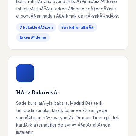
bahis raflarÄ± ana oyundan baÄŸÄ±msÄ±z Ã¶deme
tablolarÄ± taÅŸÄ±r; erken Ã¶deme seÃ§eneÄŸiyle
el sonuÃ§lanmadan Ã§Ä±kmak da mÃ¼mkÃ¼ndÃ¼r.
7 koltuklu dÃ¼zen
Yan bahis raflarÄ±
Erken Ã¶deme
HÄ±z BakarasÄ±
Sade kurallarÄ±yla bakara, Madrid Bet'te iki
tempoda sunulur: klasik turlar ve 27 saniyede
sonuÃ§lanan hÄ±z varyantÄ±. Dragon Tiger gibi tek
kartlÄ±k alternatifler de aynÄ± Ã§atÄ± altÄ±nda
listelenir.