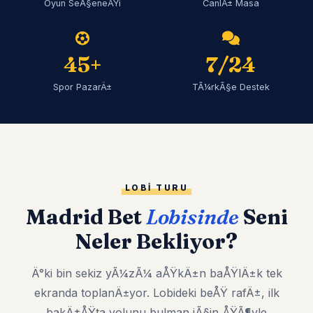
Oyun SeÃ§eneÄŸi
CanlÄ± Masa
45+
7/24
Spor PazarÄ±
TÃ¼rkÃ§e Destek
LOBI TURU
Madrid Bet
Lobisinde
Seni
Neler Bekliyor?
Ä°ki bin sekiz yÃ¼zÃ¼ aÅŸkÄ±n baÅŸlÄ±k tek
ekranda toplanÄ±yor. Lobideki beÅŸ rafÄ±, ilk
bakÄ±ÅŸta yolunu bulman iÃ§in ÅŸÃ¶yle