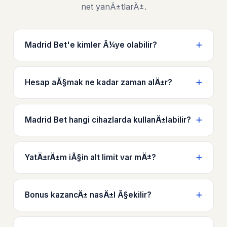
net yanÄ±tlarÄ±.
Madrid Bet'e kimler Ã¼ye olabilir?
Hesap aÃ§mak ne kadar zaman alÄ±r?
Madrid Bet hangi cihazlarda kullanÄ±labilir?
YatÄ±rÄ±m iÃ§in alt limit var mÄ±?
Bonus kazancÄ± nasÄ±l Ã§ekilir?