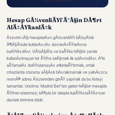
Hesap GÃ¼venliÄŸi Ä°Ã§in DÃ¶rt
AlÄ±ÅŸkanlÄ±k
Ã‡evrim iÃ§i hesaplarÄ±n gÃ¼venliÄŸi bÃ¼yÃ¼k
Ã¶lÃ§Ã¼de kullanÄ±cÄ± davranÄ±ÅŸlarÄ±na
baÄŸlÄ±dÄ±r. GÃ¼Ã§lÃ¼ ve baÅŸka hiÃ§bir yerde
kullanÄ±lmayan bir ÅŸifre seÃ§mek ilk adÄ±mdÄ±r. Ä°ki
aÅŸamalÄ± doÄŸrulamayÄ± etkinleÅŸtirmek, ortak
cihazlarda oturumu aÃ§Ä±k bÄ±rakmamak ve yalnÄ±zca
resmÃ® adres Ã¼zerinden giriÅŸ yapmak da bu listeyi
tamamlar. Unutma: Madrid Bet'ten gelen hiÃ§bir mesajda
ÅŸifren istenmez; bÃ¶yle bir taleple karÅŸÄ±laÅŸÄ±rsan
destek birimine bildir.