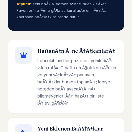
Ä°pucu:
Yeni baÅŸlÄ±yorsan Ã¶nce "KlasikleÅŸen
Favoriler" rafÄ±na gÃ¶z at; kurallarÄ± en hÄ±zlÄ±
kavranan baÅŸlÄ±klar orada durur.
HaftanÄ±n Ã–ne Ã‡Ä±kanlarÄ±
Lobi ekibinin her pazartesi yenilediÄŸi
vitrin rafÄ±. O hafta en Ã§ok konuÅŸulan
ve yeni yÄ±ldÄ±zÄ± parlayan
baÅŸlÄ±klar burada toplanÄ±r; lobiye
nereden baÅŸlayacaÄŸÄ±nÄ±
bilemeyenler iÃ§in hazÄ±r bir liste
iÅŸlevi gÃ¶rÃ¼r.
Yeni Eklenen BaÅŸlÄ±klar