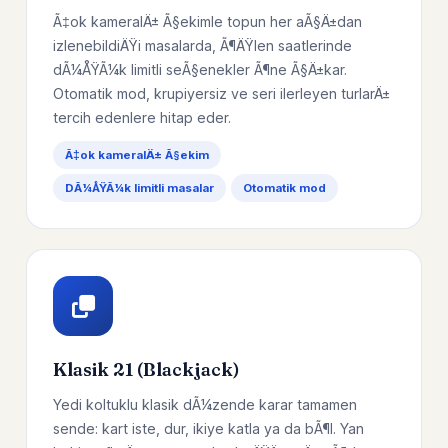
Ã‡ok kameralÄ± Ã§ekimle topun her aÃ§Ä±dan
izlenebildiÄŸi masalarda, Ã¶ÄŸlen saatlerinde
dÃ¼ÅŸÃ¼k limitli seÃ§enekler Ã¶ne Ã§Ä±kar.
Otomatik mod, krupiyersiz ve seri ilerleyen turlarÄ±
tercih edenlere hitap eder.
Ã‡ok kameralÄ± Ã§ekim
DÃ¼ÅŸÃ¼k limitli masalar
Otomatik mod
Klasik 21 (Blackjack)
Yedi koltuklu klasik dÃ¼zende karar tamamen
sende: kart iste, dur, ikiye katla ya da bÃ¶l. Yan