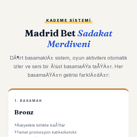
KADEME SISTEMI
Madrid Bet
Sadakat
Merdiveni
DÃ¶rt basamaklÄ± sistem, oyun aktiviteni otomatik
izler ve seni bir Ã¼st basamaÄŸa taÅŸÄ±r. Her
basamaÄŸÄ±n getirisi farklÄ±dÄ±r:
1. BASAMAK
Bronz
Ãœyelikle birlikte baÅŸlar
Temel promosyon katÄ±lÄ±mÄ±