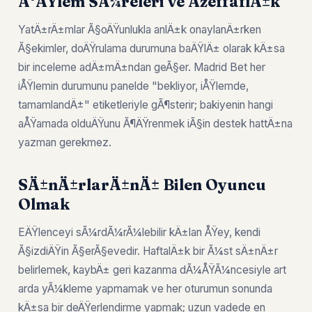
Ä°ÅŸlem SÃ¼releri ve ÅžeffaflÄ±k
YatÄ±rÄ±mlar Ã§oÄŸunlukla anlÄ±k onaylanÄ±rken
Ã§ekimler, doÄŸrulama durumuna baÄŸlÄ± olarak kÄ±sa
bir inceleme adÄ±mÄ±ndan geÃ§er. Madrid Bet her
iÅŸlemin durumunu panelde "bekliyor, iÅŸlemde,
tamamlandÄ±" etiketleriyle gÃ¶sterir; bakiyenin hangi
aÅŸamada olduÄŸunu Ã¶ÄŸrenmek iÃ§in destek hattÄ±na
yazman gerekmez.
SÄ±nÄ±rlarÄ±nÄ± Bilen Oyuncu
Olmak
EÄŸlenceyi sÃ¼rdÃ¼rÃ¼lebilir kÄ±lan ÅŸey, kendi
Ã§izdiÄŸin Ã§erÃ§evedir. HaftalÄ±k bir Ã¼st sÄ±nÄ±r
belirlemek, kaybÄ± geri kazanma dÃ¼ÅŸÃ¼ncesiyle art
arda yÃ¼kleme yapmamak ve her oturumun sonunda
kÄ±sa bir deÄŸerlendirme yapmak; uzun vadede en