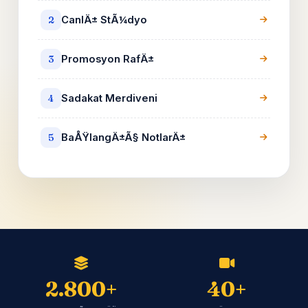
CanlÄ± StÃ¼dyo
2
Promosyon RafÄ±
3
Sadakat Merdiveni
4
BaÅŸlangÄ±Ã§ NotlarÄ±
5
2.800+
40+