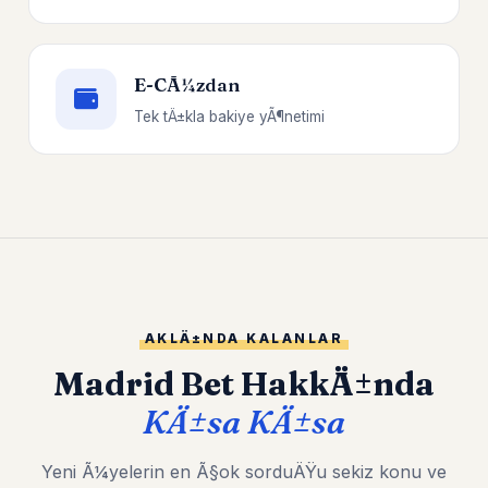
E-CÃ¼zdan
Tek tÄ±kla bakiye yÃ¶netimi
AKLÄ±NDA KALANLAR
Madrid Bet HakkÄ±nda
KÄ±sa KÄ±sa
Yeni Ã¼yelerin en Ã§ok sorduÄŸu sekiz konu ve