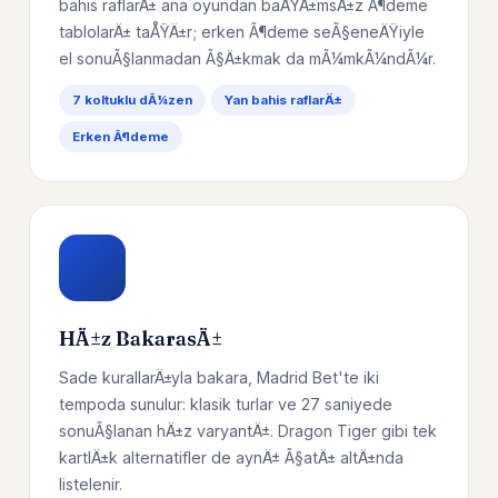
bahis raflarÄ± ana oyundan baÄŸÄ±msÄ±z Ã¶deme
tablolarÄ± taÅŸÄ±r; erken Ã¶deme seÃ§eneÄŸiyle
el sonuÃ§lanmadan Ã§Ä±kmak da mÃ¼mkÃ¼ndÃ¼r.
7 koltuklu dÃ¼zen
Yan bahis raflarÄ±
Erken Ã¶deme
HÄ±z BakarasÄ±
Sade kurallarÄ±yla bakara, Madrid Bet'te iki
tempoda sunulur: klasik turlar ve 27 saniyede
sonuÃ§lanan hÄ±z varyantÄ±. Dragon Tiger gibi tek
kartlÄ±k alternatifler de aynÄ± Ã§atÄ± altÄ±nda
listelenir.