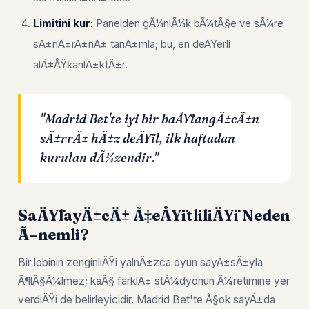
Limitini kur:
Panelden gÃ¼nlÃ¼k bÃ¼tÃ§e ve sÃ¼re
sÄ±nÄ±rÄ±nÄ± tanÄ±mla; bu, en deÄŸerli
alÄ±ÅŸkanlÄ±ktÄ±r.
"Madrid Bet'te iyi bir baÅŸlangÄ±cÄ±n
sÄ±rrÄ± hÄ±z deÄŸil, ilk haftadan
kurulan dÃ¼zendir."
SaÄŸlayÄ±cÄ± Ã‡eÅŸitliliÄŸi Neden
Ã–nemli?
Bir lobinin zenginliÄŸi yalnÄ±zca oyun sayÄ±sÄ±yla
Ã¶lÃ§Ã¼lmez; kaÃ§ farklÄ± stÃ¼dyonun Ã¼retimine yer
verdiÄŸi de belirleyicidir. Madrid Bet'te Ã§ok sayÄ±da