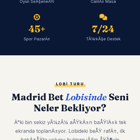
Oyun SeÃ§eneÄŸi
CanlÄ± Masa
45+
7/24
Spor PazarÄ±
TÃ¼rkÃ§e Destek
LOBI TURU
Madrid Bet
Lobisinde
Seni
Neler Bekliyor?
Ä°ki bin sekiz yÃ¼zÃ¼ aÅŸkÄ±n baÅŸlÄ±k tek
ekranda toplanÄ±yor. Lobideki beÅŸ rafÄ±, ilk
bakÄ±ÅŸta yolunu bulman iÃ§in ÅŸÃ¶yle