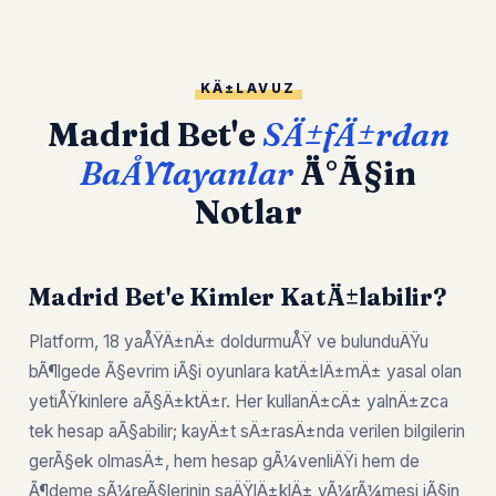
KÄ±LAVUZ
Madrid Bet'e
SÄ±fÄ±rdan
BaÅŸlayanlar
Ä°Ã§in
Notlar
Madrid Bet'e Kimler KatÄ±labilir?
Platform, 18 yaÅŸÄ±nÄ± doldurmuÅŸ ve bulunduÄŸu
bÃ¶lgede Ã§evrim iÃ§i oyunlara katÄ±lÄ±mÄ± yasal olan
yetiÅŸkinlere aÃ§Ä±ktÄ±r. Her kullanÄ±cÄ± yalnÄ±zca
tek hesap aÃ§abilir; kayÄ±t sÄ±rasÄ±nda verilen bilgilerin
gerÃ§ek olmasÄ±, hem hesap gÃ¼venliÄŸi hem de
Ã¶deme sÃ¼reÃ§lerinin saÄŸlÄ±klÄ± yÃ¼rÃ¼mesi iÃ§in