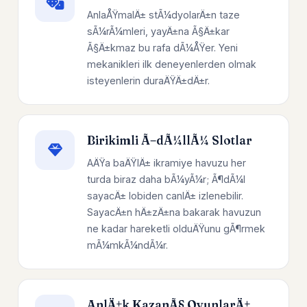
AnlaÅŸmalÄ± stÃ¼dyolarÄ±n taze
sÃ¼rÃ¼mleri, yayÄ±na Ã§Ä±kar
Ã§Ä±kmaz bu rafa dÃ¼ÅŸer. Yeni
mekanikleri ilk deneyenlerden olmak
isteyenlerin duraÄŸÄ±dÄ±r.
Birikimli Ã–dÃ¼llÃ¼ Slotlar
AÄŸa baÄŸlÄ± ikramiye havuzu her
turda biraz daha bÃ¼yÃ¼r; Ã¶dÃ¼l
sayacÄ± lobiden canlÄ± izlenebilir.
SayacÄ±n hÄ±zÄ±na bakarak havuzun
ne kadar hareketli olduÄŸunu gÃ¶rmek
mÃ¼mkÃ¼ndÃ¼r.
AnlÄ±k KazanÃ§ OyunlarÄ±