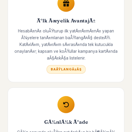
Ä°lk Ãœyelik AvantajÄ±
HesabÄ±nÄ± oluÅŸturup ilk yatÄ±rÄ±mÄ±nÄ± yapan
Ã¼yelere tanÄ±mlanan baÅŸlangÄ±Ã§ desteÄŸi.
KatÄ±lÄ±m, yatÄ±rÄ±m sÄ±rasÄ±nda tek kutucukla
onaylanÄ±r; kapsam ve koÅŸullar kampanya kartÄ±nda
aÃ§Ä±kÃ§a listelenir.
BAÅŸLANGÄ±Ã§
GÃ¼nlÃ¼k Ä°ade