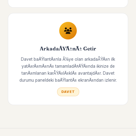
ArkadaÅŸÄ±nÄ± Getir
Davet baÄŸlantÄ±nla Ã¼ye olan arkadaÅŸÄ±n ilk
yatÄ±rÄ±mÄ±nÄ± tamamladÄ±ÄŸÄ±nda ikinize de
tanÄ±mlanan karÅŸÄ±lÄ±klÄ± avantajdÄ±r. Davet
durumu paneldeki baÄŸlantÄ± ekranÄ±ndan izlenir.
DAVET