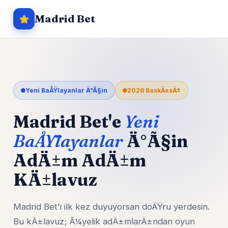
Madrid Bet
Yeni BaÅŸlayanlar Ä°Ã§in
2026 BaskÄ±sÄ±
Madrid Bet'e
Yeni
BaÅŸlayanlar
Ä°Ã§in
AdÄ±m AdÄ±m
KÄ±lavuz
Madrid Bet'i ilk kez duyuyorsan doÄŸru yerdesin.
Bu kÄ±lavuz; Ã¼yelik adÄ±mlarÄ±ndan oyun