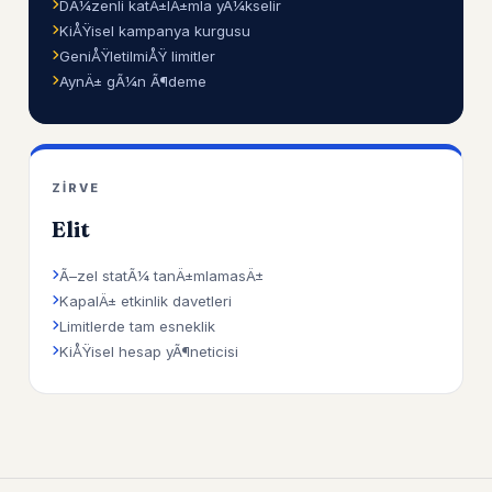
DÃ¼zenli katÄ±lÄ±mla yÃ¼kselir
KiÅŸisel kampanya kurgusu
GeniÅŸletilmiÅŸ limitler
AynÄ± gÃ¼n Ã¶deme
ZIRVE
Elit
Ã–zel statÃ¼ tanÄ±mlamasÄ±
KapalÄ± etkinlik davetleri
Limitlerde tam esneklik
KiÅŸisel hesap yÃ¶neticisi