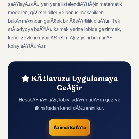
saÄŸlayÄ±cÄ± yan yana listelendiÄŸi iÃ§in matematik
modelleri, gÃ¶rsel diller ve bonus mekanikleri
bakÄ±mÄ±ndan gerÃ§ek bir Ã§eÅŸitlilik oluÅŸur. Tek
stÃ¼dyoya baÄŸlÄ± kalmak yerine lobide gezinmek,
kendi zevkine uyan Ã¼retim Ã§izgisini bulmanÄ±
kolaylaÅŸtÄ±rÄ±r.
KÄ±lavuzu Uygulamaya
GeÃ§ir
HesabÄ±nÄ± aÃ§, lobiyi adÄ±m adÄ±m gez ve
ilk haftadan kendi dÃ¼zenini kur.
Åžimdi BaÅŸla