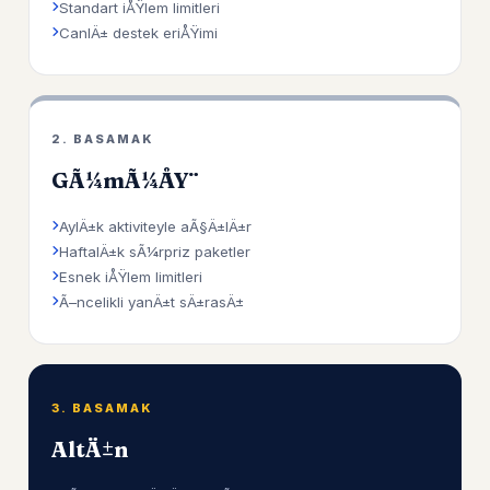
Standart iÅŸlem limitleri
CanlÄ± destek eriÅŸimi
2. BASAMAK
GÃ¼mÃ¼ÅŸ
AylÄ±k aktiviteyle aÃ§Ä±lÄ±r
HaftalÄ±k sÃ¼rpriz paketler
Esnek iÅŸlem limitleri
Ã–ncelikli yanÄ±t sÄ±rasÄ±
3. BASAMAK
AltÄ±n