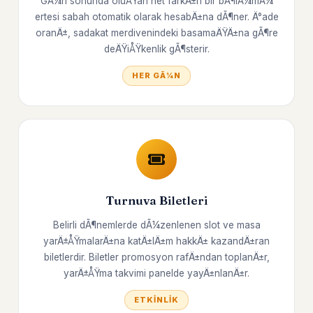
GÃ¼n sonunda oluÅŸan net farkÄ±n bir bÃ¶lÃ¼mÃ¼
ertesi sabah otomatik olarak hesabÄ±na dÃ¶ner. Ä°ade
oranÄ±, sadakat merdivenindeki basamaÄŸÄ±na gÃ¶re
deÄŸiÅŸkenlik gÃ¶sterir.
HER GÃ¼N
Turnuva Biletleri
Belirli dÃ¶nemlerde dÃ¼zenlenen slot ve masa
yarÄ±ÅŸmalarÄ±na katÄ±lÄ±m hakkÄ± kazandÄ±ran
biletlerdir. Biletler promosyon rafÄ±ndan toplanÄ±r,
yarÄ±ÅŸma takvimi panelde yayÄ±nlanÄ±r.
ETKINLIK