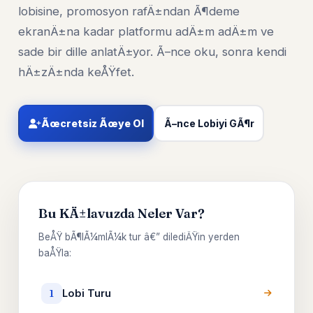
lobisine, promosyon rafÄ±ndan Ã¶deme
ekranÄ±na kadar platformu adÄ±m adÄ±m ve
sade bir dille anlatÄ±yor. Ã–nce oku, sonra kendi
hÄ±zÄ±nda keÅŸfet.
Ãœcretsiz Ãœye Ol
Ã–nce Lobiyi GÃ¶r
Bu KÄ±lavuzda Neler Var?
BeÅŸ bÃ¶lÃ¼mlÃ¼k tur â€” dilediÄŸin yerden
baÅŸla:
Lobi Turu
1