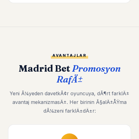
AVANTAJLAR
Madrid Bet
Promosyon
RafÄ±
Yeni Ã¼yeden davetkÃ¢r oyuncuya, dÃ¶rt farklÄ±
avantaj mekanizmasÄ±. Her birinin Ã§alÄ±ÅŸma
dÃ¼zeni farklÄ±dÄ±r: