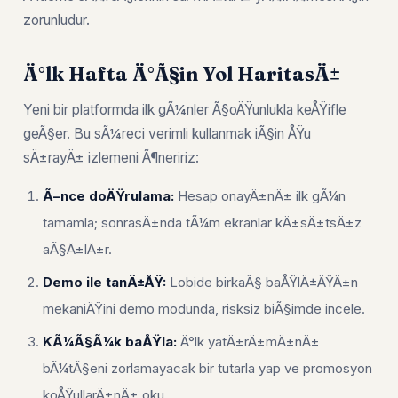
zorunludur.
Ä°lk Hafta Ä°Ã§in Yol HaritasÄ±
Yeni bir platformda ilk gÃ¼nler Ã§oÄŸunlukla keÅŸifle
geÃ§er. Bu sÃ¼reci verimli kullanmak iÃ§in ÅŸu
sÄ±rayÄ± izlemeni Ã¶neririz:
Ã–nce doÄŸrulama:
Hesap onayÄ±nÄ± ilk gÃ¼n
tamamla; sonrasÄ±nda tÃ¼m ekranlar kÄ±sÄ±tsÄ±z
aÃ§Ä±lÄ±r.
Demo ile tanÄ±ÅŸ:
Lobide birkaÃ§ baÅŸlÄ±ÄŸÄ±n
mekaniÄŸini demo modunda, risksiz biÃ§imde incele.
KÃ¼Ã§Ã¼k baÅŸla:
Ä°lk yatÄ±rÄ±mÄ±nÄ±
bÃ¼tÃ§eni zorlamayacak bir tutarla yap ve promosyon
koÅŸullarÄ±nÄ± oku.