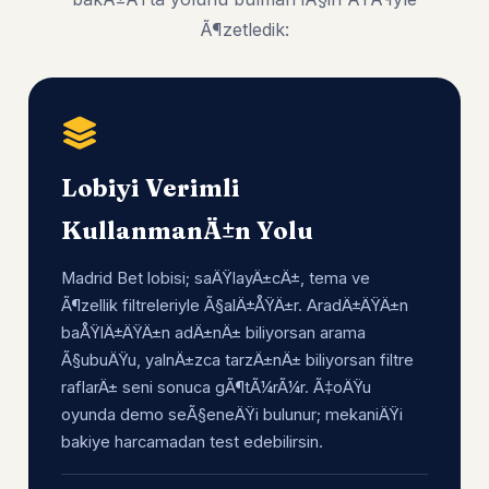
Ã¶zetledik:
Lobiyi Verimli
KullanmanÄ±n Yolu
Madrid Bet lobisi; saÄŸlayÄ±cÄ±, tema ve
Ã¶zellik filtreleriyle Ã§alÄ±ÅŸÄ±r. AradÄ±ÄŸÄ±n
baÅŸlÄ±ÄŸÄ±n adÄ±nÄ± biliyorsan arama
Ã§ubuÄŸu, yalnÄ±zca tarzÄ±nÄ± biliyorsan filtre
raflarÄ± seni sonuca gÃ¶tÃ¼rÃ¼r. Ã‡oÄŸu
oyunda demo seÃ§eneÄŸi bulunur; mekaniÄŸi
bakiye harcamadan test edebilirsin.