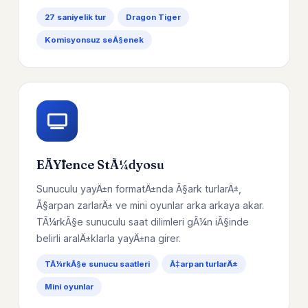
27 saniyelik tur
Dragon Tiger
Komisyonsuz seÃ§enek
EÄŸlence StÃ¼dyosu
Sunuculu yayÄ±n formatÄ±nda Ã§ark turlarÄ±,
Ã§arpan zarlarÄ± ve mini oyunlar arka arkaya akar.
TÃ¼rkÃ§e sunuculu saat dilimleri gÃ¼n iÃ§inde
belirli aralÄ±klarla yayÄ±na girer.
TÃ¼rkÃ§e sunucu saatleri
Ã‡arpan turlarÄ±
Mini oyunlar