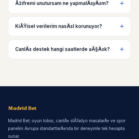
Åžifremi unutursam ne yapmalÄ±yÄ±m?
KiÅŸisel verilerim nasÄ±l korunuyor?
CanlÄ± destek hangi saatlerde aÃ§Ä±k?
Madrid Bet
Madrid Bet; oyun lobisi, canlÄ± stÃ¼dyo masalarÄ± ve spor
panelini Avrupa standartlarÄ±nda bir deneyimle tek hesapta
sunar.