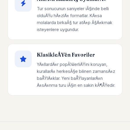
Tur sonucunun saniyeler iÃ§inde belli
olduÄŸu hÄ±zlÄ± formatlar. KÄ±sa
molalarda birkaÃ§ tur atÄ±p Ã§Ä±kmak
isteyenlere uygundur.
KlasikleÅŸen Favoriler
YÄ±llardÄ±r popÃ¼lerliÄŸini koruyan,
kurallarÄ± herkesÃ§e bilinen zamansÄ±z
baÅŸlÄ±klar. Yeni baÅŸlayanlarÄ±n
Ä±sÄ±nma turu iÃ§in en sakin kÃ¶ÅŸedir.