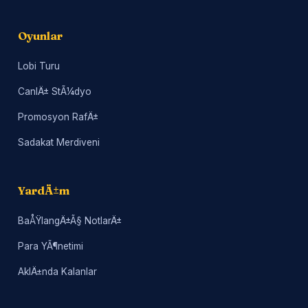
Oyunlar
Lobi Turu
CanlÄ± StÃ¼dyo
Promosyon RafÄ±
Sadakat Merdiveni
YardÄ±m
BaÅŸlangÄ±Ã§ NotlarÄ±
Para YÃ¶netimi
AklÄ±nda Kalanlar