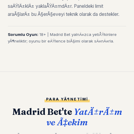
saÄŸlÄ±klÄ± yaklaÅŸÄ±mdÄ±r. Paneldeki limit
araÃ§larÄ± bu Ã§erÃ§eveyi teknik olarak da destekler.
Sorumlu Oyun:
18+ | Madrid Bet yalnÄ±zca yetiÅŸkinlere
yÃ¶neliktir; oyunu bir eÄŸlence biÃ§imi olarak sÄ±nÄ±rla.
PARA YÃ¶NETIMI
Madrid Bet'te
YatÄ±rÄ±m
ve Ã‡ekim