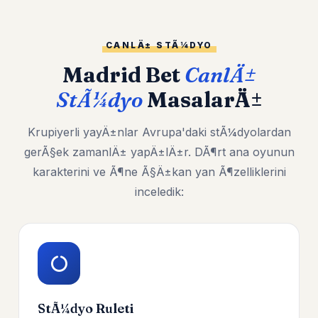
CANLÄ± STÃ¼DYO
Madrid Bet
CanlÄ±
StÃ¼dyo
MasalarÄ±
Krupiyerli yayÄ±nlar Avrupa'daki stÃ¼dyolardan
gerÃ§ek zamanlÄ± yapÄ±lÄ±r. DÃ¶rt ana oyunun
karakterini ve Ã¶ne Ã§Ä±kan yan Ã¶zelliklerini
inceledik:
StÃ¼dyo Ruleti