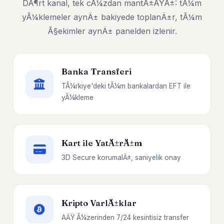
DÃ¶rt kanal, tek cÃ¼zdan mantÄ±ÄŸÄ±: tÃ¼m
yÃ¼klemeler aynÄ± bakiyede toplanÄ±r, tÃ¼m
Ã§ekimler aynÄ± panelden izlenir.
Banka Transferi
TÃ¼rkiye'deki tÃ¼m bankalardan EFT ile
yÃ¼kleme
Kart ile YatÄ±rÄ±m
3D Secure korumalÄ±, saniyelik onay
Kripto VarlÄ±klar
AÄŸ Ã¼zerinden 7/24 kesintisiz transfer