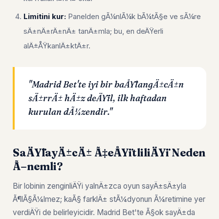
Limitini kur:
Panelden gÃ¼nlÃ¼k bÃ¼tÃ§e ve sÃ¼re
sÄ±nÄ±rÄ±nÄ± tanÄ±mla; bu, en deÄŸerli
alÄ±ÅŸkanlÄ±ktÄ±r.
"Madrid Bet'te iyi bir baÅŸlangÄ±cÄ±n
sÄ±rrÄ± hÄ±z deÄŸil, ilk haftadan
kurulan dÃ¼zendir."
SaÄŸlayÄ±cÄ± Ã‡eÅŸitliliÄŸi Neden
Ã–nemli?
Bir lobinin zenginliÄŸi yalnÄ±zca oyun sayÄ±sÄ±yla
Ã¶lÃ§Ã¼lmez; kaÃ§ farklÄ± stÃ¼dyonun Ã¼retimine yer
verdiÄŸi de belirleyicidir. Madrid Bet'te Ã§ok sayÄ±da