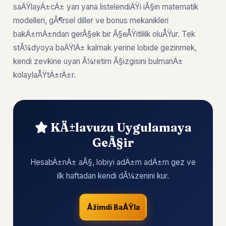
saÄŸlayÄ±cÄ± yan yana listelendiÄŸi iÃ§in matematik
modelleri, gÃ¶rsel diller ve bonus mekanikleri
bakÄ±mÄ±ndan gerÃ§ek bir Ã§eÅŸitlilik oluÅŸur. Tek
stÃ¼dyoya baÄŸlÄ± kalmak yerine lobide gezinmek,
kendi zevkine uyan Ã¼retim Ã§izgisini bulmanÄ±
kolaylaÅŸtÄ±rÄ±r.
KÄ±lavuzu Uygulamaya
GeÃ§ir
HesabÄ±nÄ± aÃ§, lobiyi adÄ±m adÄ±m gez ve
ilk haftadan kendi dÃ¼zenini kur.
Åžimdi BaÅŸla