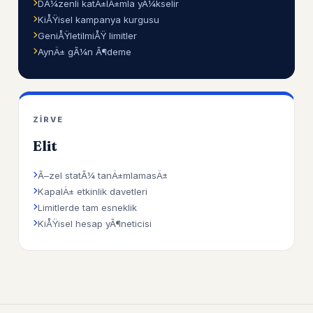
DÃ¼zenli katÄ±lÄ±mla yÃ¼kselir
KiÅŸisel kampanya kurgusu
GeniÅŸletilmiÅŸ limitler
AynÄ± gÃ¼n Ã¶deme
ZIRVE
Elit
Ã–zel statÃ¼ tanÄ±mlamasÄ±
KapalÄ± etkinlik davetleri
Limitlerde tam esneklik
KiÅŸisel hesap yÃ¶neticisi