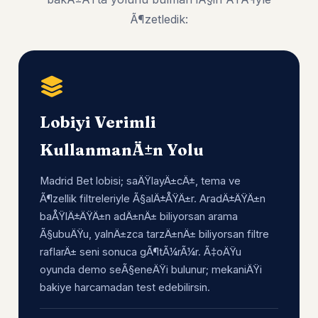
Ã¶zetledik:
Lobiyi Verimli
KullanmanÄ±n Yolu
Madrid Bet lobisi; saÄŸlayÄ±cÄ±, tema ve
Ã¶zellik filtreleriyle Ã§alÄ±ÅŸÄ±r. AradÄ±ÄŸÄ±n
baÅŸlÄ±ÄŸÄ±n adÄ±nÄ± biliyorsan arama
Ã§ubuÄŸu, yalnÄ±zca tarzÄ±nÄ± biliyorsan filtre
raflarÄ± seni sonuca gÃ¶tÃ¼rÃ¼r. Ã‡oÄŸu
oyunda demo seÃ§eneÄŸi bulunur; mekaniÄŸi
bakiye harcamadan test edebilirsin.