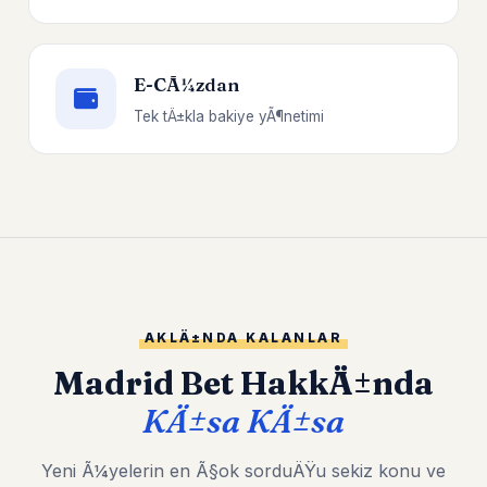
E-CÃ¼zdan
Tek tÄ±kla bakiye yÃ¶netimi
AKLÄ±NDA KALANLAR
Madrid Bet HakkÄ±nda
KÄ±sa KÄ±sa
Yeni Ã¼yelerin en Ã§ok sorduÄŸu sekiz konu ve