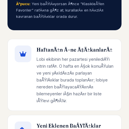
Ä°pucu:
Yeni baÅŸlÄ±yorsan Ã¶nce "KlasikleÅŸen
Favoriler" rafÄ±na gÃ¶z at; kurallarÄ± en hÄ±zlÄ±
kavranan baÅŸlÄ±klar orada durur.
HaftanÄ±n Ã–ne Ã‡Ä±kanlarÄ±
Lobi ekibinin her pazartesi yenilediÄŸi
vitrin rafÄ±. O hafta en Ã§ok konuÅŸulan
ve yeni yÄ±ldÄ±zÄ± parlayan
baÅŸlÄ±klar burada toplanÄ±r; lobiye
nereden baÅŸlayacaÄŸÄ±nÄ±
bilemeyenler iÃ§in hazÄ±r bir liste
iÅŸlevi gÃ¶rÃ¼r.
Yeni Eklenen BaÅŸlÄ±klar