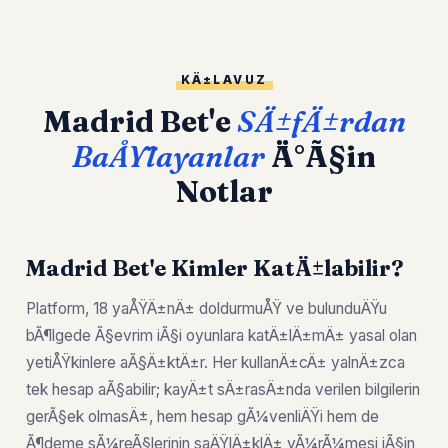
KÄ±LAVUZ
Madrid Bet'e
SÄ±fÄ±rdan
BaÅŸlayanlar
Ä°Ã§in
Notlar
Madrid Bet'e Kimler KatÄ±labilir?
Platform, 18 yaÅŸÄ±nÄ± doldurmuÅŸ ve bulunduÄŸu
bÃ¶lgede Ã§evrim iÃ§i oyunlara katÄ±lÄ±mÄ± yasal olan
yetiÅŸkinlere aÃ§Ä±ktÄ±r. Her kullanÄ±cÄ± yalnÄ±zca
tek hesap aÃ§abilir; kayÄ±t sÄ±rasÄ±nda verilen bilgilerin
gerÃ§ek olmasÄ±, hem hesap gÃ¼venliÄŸi hem de
Ã¶deme sÃ¼reÃ§lerinin saÄŸlÄ±klÄ± yÃ¼rÃ¼mesi iÃ§in