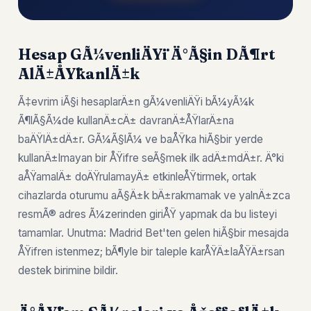
Hesap GÃ¼venliÄŸi Ä°Ã§in DÃ¶rt
AlÄ±ÅŸkanlÄ±k
Ã‡evrim iÃ§i hesaplarÄ±n gÃ¼venliÄŸi bÃ¼yÃ¼k
Ã¶lÃ§Ã¼de kullanÄ±cÄ± davranÄ±ÅŸlarÄ±na
baÄŸlÄ±dÄ±r. GÃ¼Ã§lÃ¼ ve baÅŸka hiÃ§bir yerde
kullanÄ±lmayan bir ÅŸifre seÃ§mek ilk adÄ±mdÄ±r. Ä°ki
aÅŸamalÄ± doÄŸrulamayÄ± etkinleÅŸtirmek, ortak
cihazlarda oturumu aÃ§Ä±k bÄ±rakmamak ve yalnÄ±zca
resmÃ® adres Ã¼zerinden giriÅŸ yapmak da bu listeyi
tamamlar. Unutma: Madrid Bet'ten gelen hiÃ§bir mesajda
ÅŸifren istenmez; bÃ¶yle bir taleple karÅŸÄ±laÅŸÄ±rsan
destek birimine bildir.