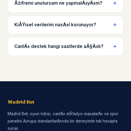
Åžifremi unutursam ne yapmalÄ±yÄ±m?
KiÅŸisel verilerim nasÄ±l korunuyor?
CanlÄ± destek hangi saatlerde aÃ§Ä±k?
Madrid Bet
Madrid Bet; oyun lobisi, canlÄ± stÃ¼dyo masalarÄ± ve spor
panelini Avrupa standartlarÄ±nda bir deneyimle tek hesapta
sunar.