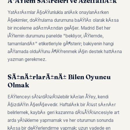
Ä°ÅŸlem SÃ¼releri ve ÅžeffaflÄ±k
YatÄ±rÄ±mlar Ã§oÄŸunlukla anlÄ±k onaylanÄ±rken
Ã§ekimler, doÄŸrulama durumuna baÄŸlÄ± olarak kÄ±sa
bir inceleme adÄ±mÄ±ndan geÃ§er. Madrid Bet her
iÅŸlemin durumunu panelde "bekliyor, iÅŸlemde,
tamamlandÄ±" etiketleriyle gÃ¶sterir; bakiyenin hangi
aÅŸamada olduÄŸunu Ã¶ÄŸrenmek iÃ§in destek hattÄ±na
yazman gerekmez.
SÄ±nÄ±rlarÄ±nÄ± Bilen Oyuncu
Olmak
EÄŸlenceyi sÃ¼rdÃ¼rÃ¼lebilir kÄ±lan ÅŸey, kendi
Ã§izdiÄŸin Ã§erÃ§evedir. HaftalÄ±k bir Ã¼st sÄ±nÄ±r
belirlemek, kaybÄ± geri kazanma dÃ¼ÅŸÃ¼ncesiyle art
arda yÃ¼kleme yapmamak ve her oturumun sonunda
kÄ±sa bir deÄŸerlendirme yapmak; uzun vadede en