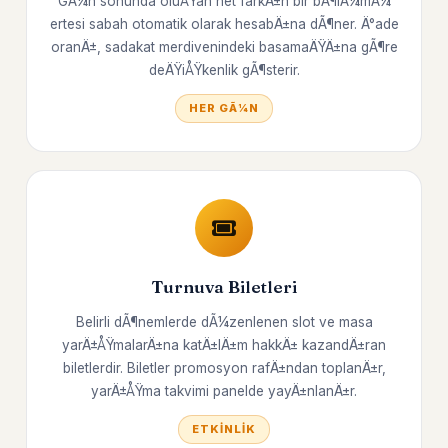
GÃ¼n sonunda oluÅŸan net farkÄ±n bir bÃ¶lÃ¼mÃ¼
ertesi sabah otomatik olarak hesabÄ±na dÃ¶ner. Ä°ade
oranÄ±, sadakat merdivenindeki basamaÄŸÄ±na gÃ¶re
deÄŸiÅŸkenlik gÃ¶sterir.
HER GÃ¼N
Turnuva Biletleri
Belirli dÃ¶nemlerde dÃ¼zenlenen slot ve masa
yarÄ±ÅŸmalarÄ±na katÄ±lÄ±m hakkÄ± kazandÄ±ran
biletlerdir. Biletler promosyon rafÄ±ndan toplanÄ±r,
yarÄ±ÅŸma takvimi panelde yayÄ±nlanÄ±r.
ETKINLIK