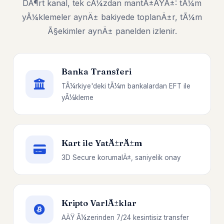
DÃ¶rt kanal, tek cÃ¼zdan mantÄ±ÄŸÄ±: tÃ¼m
yÃ¼klemeler aynÄ± bakiyede toplanÄ±r, tÃ¼m
Ã§ekimler aynÄ± panelden izlenir.
Banka Transferi
TÃ¼rkiye'deki tÃ¼m bankalardan EFT ile
yÃ¼kleme
Kart ile YatÄ±rÄ±m
3D Secure korumalÄ±, saniyelik onay
Kripto VarlÄ±klar
AÄŸ Ã¼zerinden 7/24 kesintisiz transfer