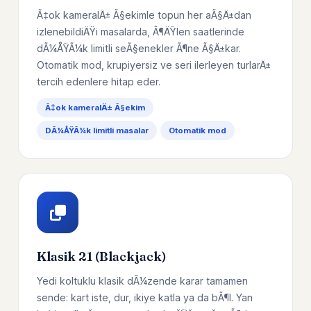
Ã‡ok kameralÄ± Ã§ekimle topun her aÃ§Ä±dan
izlenebildiÄŸi masalarda, Ã¶ÄŸlen saatlerinde
dÃ¼ÅŸÃ¼k limitli seÃ§enekler Ã¶ne Ã§Ä±kar.
Otomatik mod, krupiyersiz ve seri ilerleyen turlarÄ±
tercih edenlere hitap eder.
Ã‡ok kameralÄ± Ã§ekim
DÃ¼ÅŸÃ¼k limitli masalar
Otomatik mod
Klasik 21 (Blackjack)
Yedi koltuklu klasik dÃ¼zende karar tamamen
sende: kart iste, dur, ikiye katla ya da bÃ¶l. Yan