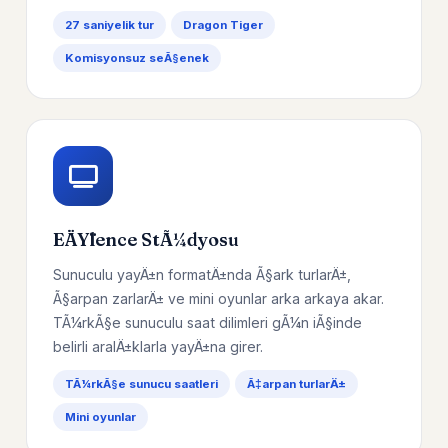
27 saniyelik tur
Dragon Tiger
Komisyonsuz seÃ§enek
EÄŸlence StÃ¼dyosu
Sunuculu yayÄ±n formatÄ±nda Ã§ark turlarÄ±,
Ã§arpan zarlarÄ± ve mini oyunlar arka arkaya akar.
TÃ¼rkÃ§e sunuculu saat dilimleri gÃ¼n iÃ§inde
belirli aralÄ±klarla yayÄ±na girer.
TÃ¼rkÃ§e sunucu saatleri
Ã‡arpan turlarÄ±
Mini oyunlar