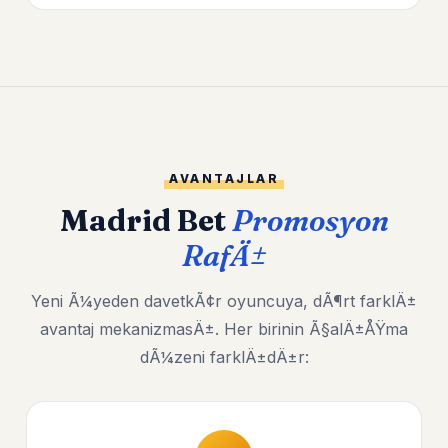
AVANTAJLAR
Madrid Bet
Promosyon
RafÄ±
Yeni Ã¼yeden davetkÃ¢r oyuncuya, dÃ¶rt farklÄ±
avantaj mekanizmasÄ±. Her birinin Ã§alÄ±ÅŸma
dÃ¼zeni farklÄ±dÄ±r: