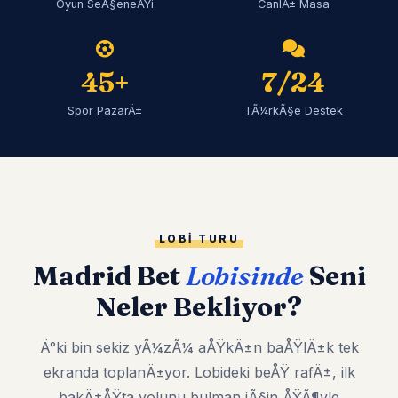
Oyun SeÃ§eneÄŸi
CanlÄ± Masa
45+
7/24
Spor PazarÄ±
TÃ¼rkÃ§e Destek
LOBI TURU
Madrid Bet
Lobisinde
Seni
Neler Bekliyor?
Ä°ki bin sekiz yÃ¼zÃ¼ aÅŸkÄ±n baÅŸlÄ±k tek
ekranda toplanÄ±yor. Lobideki beÅŸ rafÄ±, ilk
bakÄ±ÅŸta yolunu bulman iÃ§in ÅŸÃ¶yle