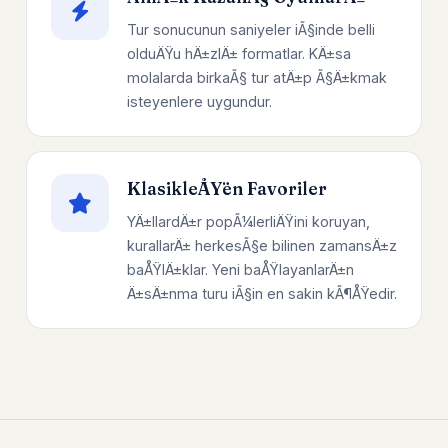
Tur sonucunun saniyeler iÃ§inde belli
olduÄŸu hÄ±zlÄ± formatlar. KÄ±sa
molalarda birkaÃ§ tur atÄ±p Ã§Ä±kmak
isteyenlere uygundur.
KlasikleÅŸen Favoriler
YÄ±llardÄ±r popÃ¼lerliÄŸini koruyan,
kurallarÄ± herkesÃ§e bilinen zamansÄ±z
baÅŸlÄ±klar. Yeni baÅŸlayanlarÄ±n
Ä±sÄ±nma turu iÃ§in en sakin kÃ¶ÅŸedir.