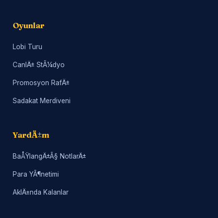
Oyunlar
Lobi Turu
CanlÄ± StÃ¼dyo
Promosyon RafÄ±
Sadakat Merdiveni
YardÄ±m
BaÅŸlangÄ±Ã§ NotlarÄ±
Para YÃ¶netimi
AklÄ±nda Kalanlar