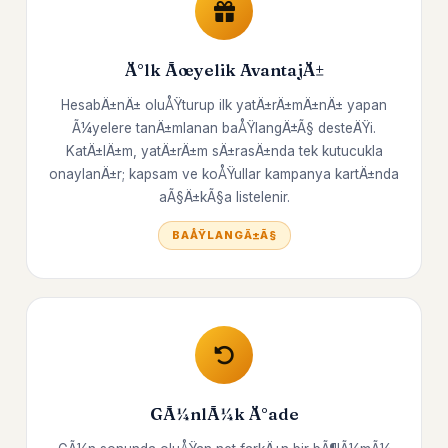
Ä°lk Ãœyelik AvantajÄ±
HesabÄ±nÄ± oluÅŸturup ilk yatÄ±rÄ±mÄ±nÄ± yapan
Ã¼yelere tanÄ±mlanan baÅŸlangÄ±Ã§ desteÄŸi.
KatÄ±lÄ±m, yatÄ±rÄ±m sÄ±rasÄ±nda tek kutucukla
onaylanÄ±r; kapsam ve koÅŸullar kampanya kartÄ±nda
aÃ§Ä±kÃ§a listelenir.
BAÅŸLANGÄ±Ã§
GÃ¼nlÃ¼k Ä°ade