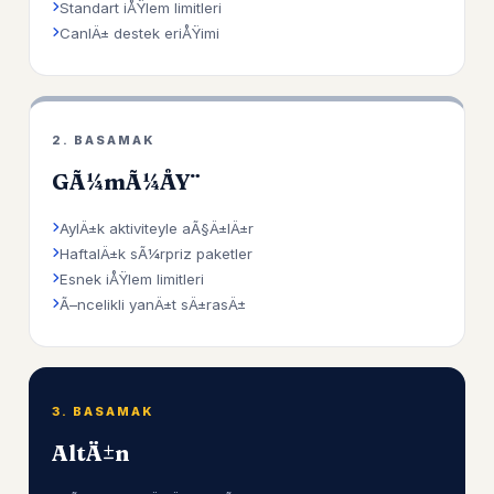
Standart iÅŸlem limitleri
CanlÄ± destek eriÅŸimi
2. BASAMAK
GÃ¼mÃ¼ÅŸ
AylÄ±k aktiviteyle aÃ§Ä±lÄ±r
HaftalÄ±k sÃ¼rpriz paketler
Esnek iÅŸlem limitleri
Ã–ncelikli yanÄ±t sÄ±rasÄ±
3. BASAMAK
AltÄ±n