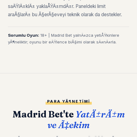
saÄŸlÄ±klÄ± yaklaÅŸÄ±mdÄ±r. Paneldeki limit
araÃ§larÄ± bu Ã§erÃ§eveyi teknik olarak da destekler.
Sorumlu Oyun:
18+ | Madrid Bet yalnÄ±zca yetiÅŸkinlere
yÃ¶neliktir; oyunu bir eÄŸlence biÃ§imi olarak sÄ±nÄ±rla.
PARA YÃ¶NETIMI
Madrid Bet'te
YatÄ±rÄ±m
ve Ã‡ekim