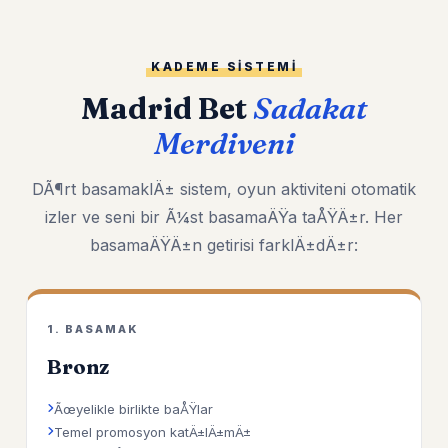
KADEME SISTEMI
Madrid Bet
Sadakat
Merdiveni
DÃ¶rt basamaklÄ± sistem, oyun aktiviteni otomatik
izler ve seni bir Ã¼st basamaÄŸa taÅŸÄ±r. Her
basamaÄŸÄ±n getirisi farklÄ±dÄ±r:
1. BASAMAK
Bronz
Ãœyelikle birlikte baÅŸlar
Temel promosyon katÄ±lÄ±mÄ±