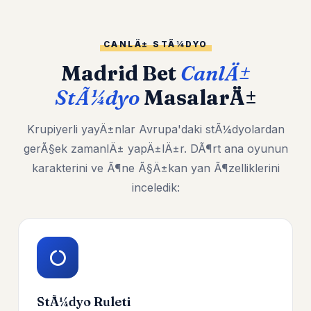
CANLÄ± STÃ¼DYO
Madrid Bet
CanlÄ±
StÃ¼dyo
MasalarÄ±
Krupiyerli yayÄ±nlar Avrupa'daki stÃ¼dyolardan
gerÃ§ek zamanlÄ± yapÄ±lÄ±r. DÃ¶rt ana oyunun
karakterini ve Ã¶ne Ã§Ä±kan yan Ã¶zelliklerini
inceledik:
StÃ¼dyo Ruleti