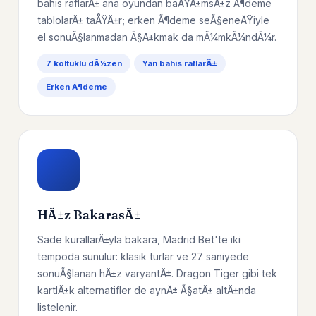
bahis raflarÄ± ana oyundan baÄŸÄ±msÄ±z Ã¶deme
tablolarÄ± taÅŸÄ±r; erken Ã¶deme seÃ§eneÄŸiyle
el sonuÃ§lanmadan Ã§Ä±kmak da mÃ¼mkÃ¼ndÃ¼r.
7 koltuklu dÃ¼zen
Yan bahis raflarÄ±
Erken Ã¶deme
HÄ±z BakarasÄ±
Sade kurallarÄ±yla bakara, Madrid Bet'te iki
tempoda sunulur: klasik turlar ve 27 saniyede
sonuÃ§lanan hÄ±z varyantÄ±. Dragon Tiger gibi tek
kartlÄ±k alternatifler de aynÄ± Ã§atÄ± altÄ±nda
listelenir.