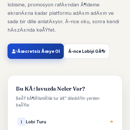
lobisine, promosyon rafÄ±ndan Ã¶deme
ekranÄ±na kadar platformu adÄ±m adÄ±m ve
sade bir dille anlatÄ±yor. Ã–nce oku, sonra kendi
hÄ±zÄ±nda keÅŸfet.
Ãœcretsiz Ãœye Ol
Ã–nce Lobiyi GÃ¶r
Bu KÄ±lavuzda Neler Var?
BeÅŸ bÃ¶lÃ¼mlÃ¼k tur â€” dilediÄŸin yerden
baÅŸla:
Lobi Turu
1