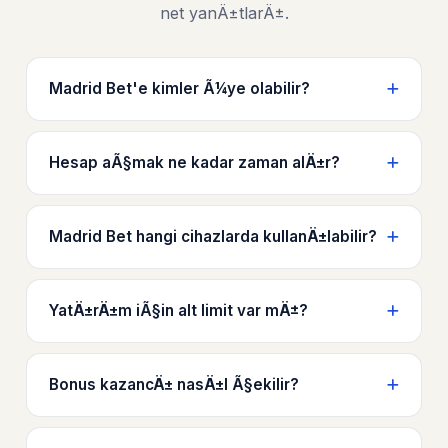
net yanÄ±tlarÄ±.
Madrid Bet'e kimler Ã¼ye olabilir?
Hesap aÃ§mak ne kadar zaman alÄ±r?
Madrid Bet hangi cihazlarda kullanÄ±labilir?
YatÄ±rÄ±m iÃ§in alt limit var mÄ±?
Bonus kazancÄ± nasÄ±l Ã§ekilir?