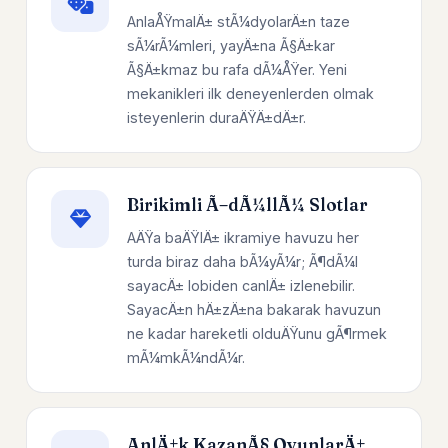
AnlaÅŸmalÄ± stÃ¼dyolarÄ±n taze
sÃ¼rÃ¼mleri, yayÄ±na Ã§Ä±kar
Ã§Ä±kmaz bu rafa dÃ¼ÅŸer. Yeni
mekanikleri ilk deneyenlerden olmak
isteyenlerin duraÄŸÄ±dÄ±r.
Birikimli Ã–dÃ¼llÃ¼ Slotlar
AÄŸa baÄŸlÄ± ikramiye havuzu her
turda biraz daha bÃ¼yÃ¼r; Ã¶dÃ¼l
sayacÄ± lobiden canlÄ± izlenebilir.
SayacÄ±n hÄ±zÄ±na bakarak havuzun
ne kadar hareketli olduÄŸunu gÃ¶rmek
mÃ¼mkÃ¼ndÃ¼r.
AnlÄ±k KazanÃ§ OyunlarÄ±