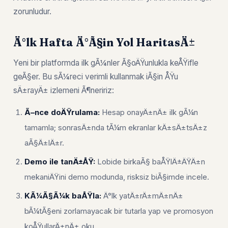
zorunludur.
Ä°lk Hafta Ä°Ã§in Yol HaritasÄ±
Yeni bir platformda ilk gÃ¼nler Ã§oÄŸunlukla keÅŸifle
geÃ§er. Bu sÃ¼reci verimli kullanmak iÃ§in ÅŸu
sÄ±rayÄ± izlemeni Ã¶neririz:
Ã–nce doÄŸrulama:
Hesap onayÄ±nÄ± ilk gÃ¼n
tamamla; sonrasÄ±nda tÃ¼m ekranlar kÄ±sÄ±tsÄ±z
aÃ§Ä±lÄ±r.
Demo ile tanÄ±ÅŸ:
Lobide birkaÃ§ baÅŸlÄ±ÄŸÄ±n
mekaniÄŸini demo modunda, risksiz biÃ§imde incele.
KÃ¼Ã§Ã¼k baÅŸla:
Ä°lk yatÄ±rÄ±mÄ±nÄ±
bÃ¼tÃ§eni zorlamayacak bir tutarla yap ve promosyon
koÅŸullarÄ±nÄ± oku.