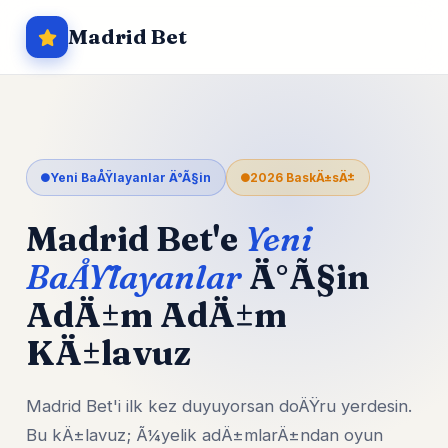
Madrid Bet
Yeni BaÅŸlayanlar Ä°Ã§in
2026 BaskÄ±sÄ±
Madrid Bet'e
Yeni
BaÅŸlayanlar
Ä°Ã§in
AdÄ±m AdÄ±m
KÄ±lavuz
Madrid Bet'i ilk kez duyuyorsan doÄŸru yerdesin.
Bu kÄ±lavuz; Ã¼yelik adÄ±mlarÄ±ndan oyun