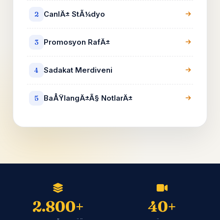
CanlÄ± StÃ¼dyo
2
Promosyon RafÄ±
3
Sadakat Merdiveni
4
BaÅŸlangÄ±Ã§ NotlarÄ±
5
2.800+
40+