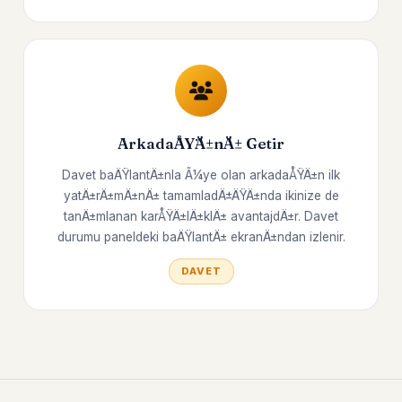
ArkadaÅŸÄ±nÄ± Getir
Davet baÄŸlantÄ±nla Ã¼ye olan arkadaÅŸÄ±n ilk
yatÄ±rÄ±mÄ±nÄ± tamamladÄ±ÄŸÄ±nda ikinize de
tanÄ±mlanan karÅŸÄ±lÄ±klÄ± avantajdÄ±r. Davet
durumu paneldeki baÄŸlantÄ± ekranÄ±ndan izlenir.
DAVET