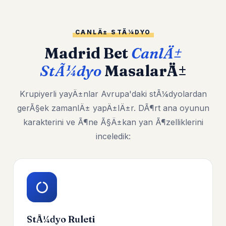
CANLÄ± STÃ¼DYO
Madrid Bet
CanlÄ±
StÃ¼dyo
MasalarÄ±
Krupiyerli yayÄ±nlar Avrupa'daki stÃ¼dyolardan
gerÃ§ek zamanlÄ± yapÄ±lÄ±r. DÃ¶rt ana oyunun
karakterini ve Ã¶ne Ã§Ä±kan yan Ã¶zelliklerini
inceledik:
StÃ¼dyo Ruleti