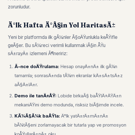
zorunludur.
Ä°lk Hafta Ä°Ã§in Yol HaritasÄ±
Yeni bir platformda ilk gÃ¼nler Ã§oÄŸunlukla keÅŸifle
geÃ§er. Bu sÃ¼reci verimli kullanmak iÃ§in ÅŸu
sÄ±rayÄ± izlemeni Ã¶neririz:
Ã–nce doÄŸrulama:
Hesap onayÄ±nÄ± ilk gÃ¼n
tamamla; sonrasÄ±nda tÃ¼m ekranlar kÄ±sÄ±tsÄ±z
aÃ§Ä±lÄ±r.
Demo ile tanÄ±ÅŸ:
Lobide birkaÃ§ baÅŸlÄ±ÄŸÄ±n
mekaniÄŸini demo modunda, risksiz biÃ§imde incele.
KÃ¼Ã§Ã¼k baÅŸla:
Ä°lk yatÄ±rÄ±mÄ±nÄ±
bÃ¼tÃ§eni zorlamayacak bir tutarla yap ve promosyon
koÅŸullarÄ±nÄ± oku.