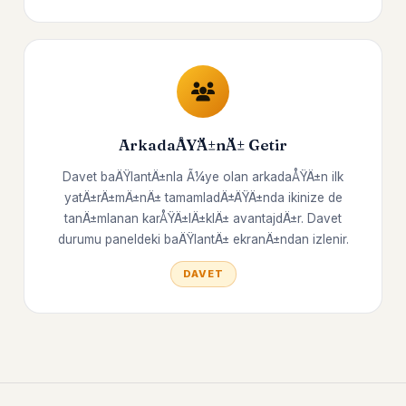
ArkadaÅŸÄ±nÄ± Getir
Davet baÄŸlantÄ±nla Ã¼ye olan arkadaÅŸÄ±n ilk
yatÄ±rÄ±mÄ±nÄ± tamamladÄ±ÄŸÄ±nda ikinize de
tanÄ±mlanan karÅŸÄ±lÄ±klÄ± avantajdÄ±r. Davet
durumu paneldeki baÄŸlantÄ± ekranÄ±ndan izlenir.
DAVET