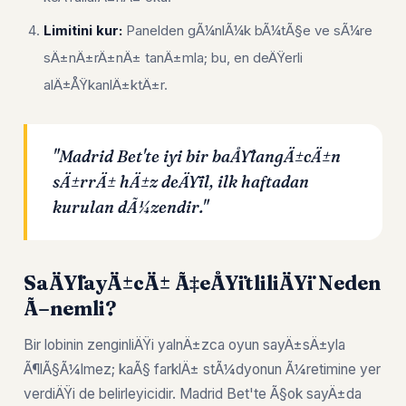
Limitini kur:
Panelden gÃ¼nlÃ¼k bÃ¼tÃ§e ve sÃ¼re
sÄ±nÄ±rÄ±nÄ± tanÄ±mla; bu, en deÄŸerli
alÄ±ÅŸkanlÄ±ktÄ±r.
"Madrid Bet'te iyi bir baÅŸlangÄ±cÄ±n
sÄ±rrÄ± hÄ±z deÄŸil, ilk haftadan
kurulan dÃ¼zendir."
SaÄŸlayÄ±cÄ± Ã‡eÅŸitliliÄŸi Neden
Ã–nemli?
Bir lobinin zenginliÄŸi yalnÄ±zca oyun sayÄ±sÄ±yla
Ã¶lÃ§Ã¼lmez; kaÃ§ farklÄ± stÃ¼dyonun Ã¼retimine yer
verdiÄŸi de belirleyicidir. Madrid Bet'te Ã§ok sayÄ±da