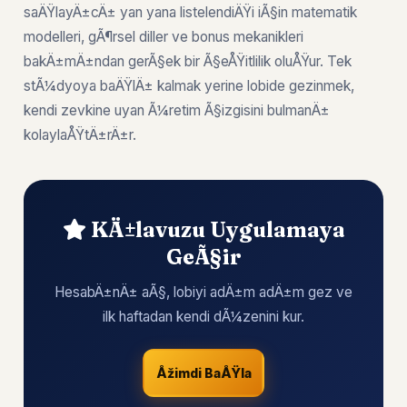
saÄŸlayÄ±cÄ± yan yana listelendiÄŸi iÃ§in matematik
modelleri, gÃ¶rsel diller ve bonus mekanikleri
bakÄ±mÄ±ndan gerÃ§ek bir Ã§eÅŸitlilik oluÅŸur. Tek
stÃ¼dyoya baÄŸlÄ± kalmak yerine lobide gezinmek,
kendi zevkine uyan Ã¼retim Ã§izgisini bulmanÄ±
kolaylaÅŸtÄ±rÄ±r.
KÄ±lavuzu Uygulamaya
GeÃ§ir
HesabÄ±nÄ± aÃ§, lobiyi adÄ±m adÄ±m gez ve
ilk haftadan kendi dÃ¼zenini kur.
Åžimdi BaÅŸla