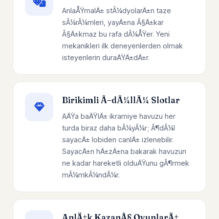
AnlaÅŸmalÄ± stÃ¼dyolarÄ±n taze
sÃ¼rÃ¼mleri, yayÄ±na Ã§Ä±kar
Ã§Ä±kmaz bu rafa dÃ¼ÅŸer. Yeni
mekanikleri ilk deneyenlerden olmak
isteyenlerin duraÄŸÄ±dÄ±r.
Birikimli Ã–dÃ¼llÃ¼ Slotlar
AÄŸa baÄŸlÄ± ikramiye havuzu her
turda biraz daha bÃ¼yÃ¼r; Ã¶dÃ¼l
sayacÄ± lobiden canlÄ± izlenebilir.
SayacÄ±n hÄ±zÄ±na bakarak havuzun
ne kadar hareketli olduÄŸunu gÃ¶rmek
mÃ¼mkÃ¼ndÃ¼r.
AnlÄ±k KazanÃ§ OyunlarÄ±