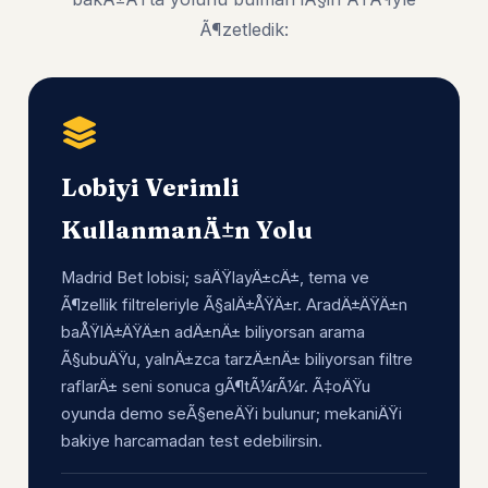
Ã¶zetledik:
Lobiyi Verimli
KullanmanÄ±n Yolu
Madrid Bet lobisi; saÄŸlayÄ±cÄ±, tema ve
Ã¶zellik filtreleriyle Ã§alÄ±ÅŸÄ±r. AradÄ±ÄŸÄ±n
baÅŸlÄ±ÄŸÄ±n adÄ±nÄ± biliyorsan arama
Ã§ubuÄŸu, yalnÄ±zca tarzÄ±nÄ± biliyorsan filtre
raflarÄ± seni sonuca gÃ¶tÃ¼rÃ¼r. Ã‡oÄŸu
oyunda demo seÃ§eneÄŸi bulunur; mekaniÄŸi
bakiye harcamadan test edebilirsin.