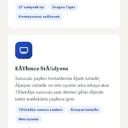
27 saniyelik tur
Dragon Tiger
Komisyonsuz seÃ§enek
EÄŸlence StÃ¼dyosu
Sunuculu yayÄ±n formatÄ±nda Ã§ark turlarÄ±,
Ã§arpan zarlarÄ± ve mini oyunlar arka arkaya akar.
TÃ¼rkÃ§e sunuculu saat dilimleri gÃ¼n iÃ§inde
belirli aralÄ±klarla yayÄ±na girer.
TÃ¼rkÃ§e sunucu saatleri
Ã‡arpan turlarÄ±
Mini oyunlar