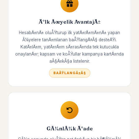
Ä°lk Ãœyelik AvantajÄ±
HesabÄ±nÄ± oluÅŸturup ilk yatÄ±rÄ±mÄ±nÄ± yapan
Ã¼yelere tanÄ±mlanan baÅŸlangÄ±Ã§ desteÄŸi.
KatÄ±lÄ±m, yatÄ±rÄ±m sÄ±rasÄ±nda tek kutucukla
onaylanÄ±r; kapsam ve koÅŸullar kampanya kartÄ±nda
aÃ§Ä±kÃ§a listelenir.
BAÅŸLANGÄ±Ã§
GÃ¼nlÃ¼k Ä°ade