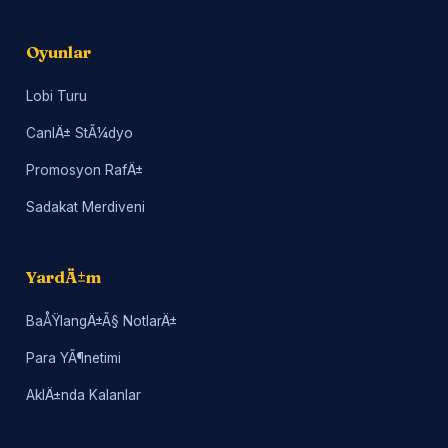
Oyunlar
Lobi Turu
CanlÄ± StÃ¼dyo
Promosyon RafÄ±
Sadakat Merdiveni
YardÄ±m
BaÅŸlangÄ±Ã§ NotlarÄ±
Para YÃ¶netimi
AklÄ±nda Kalanlar