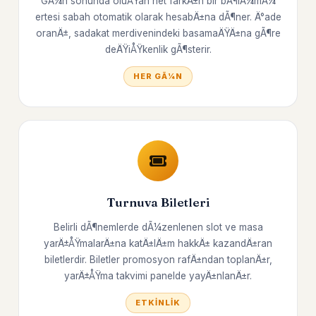
GÃ¼n sonunda oluÅŸan net farkÄ±n bir bÃ¶lÃ¼mÃ¼
ertesi sabah otomatik olarak hesabÄ±na dÃ¶ner. Ä°ade
oranÄ±, sadakat merdivenindeki basamaÄŸÄ±na gÃ¶re
deÄŸiÅŸkenlik gÃ¶sterir.
HER GÃ¼N
Turnuva Biletleri
Belirli dÃ¶nemlerde dÃ¼zenlenen slot ve masa
yarÄ±ÅŸmalarÄ±na katÄ±lÄ±m hakkÄ± kazandÄ±ran
biletlerdir. Biletler promosyon rafÄ±ndan toplanÄ±r,
yarÄ±ÅŸma takvimi panelde yayÄ±nlanÄ±r.
ETKINLIK