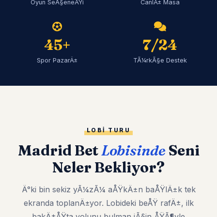
Oyun SeÃ§eneÄŸi
CanlÄ± Masa
45+
7/24
Spor PazarÄ±
TÃ¼rkÃ§e Destek
LOBI TURU
Madrid Bet
Lobisinde
Seni
Neler Bekliyor?
Ä°ki bin sekiz yÃ¼zÃ¼ aÅŸkÄ±n baÅŸlÄ±k tek
ekranda toplanÄ±yor. Lobideki beÅŸ rafÄ±, ilk
bakÄ±ÅŸta yolunu bulman iÃ§in ÅŸÃ¶yle