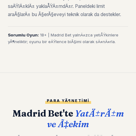
saÄŸlÄ±klÄ± yaklaÅŸÄ±mdÄ±r. Paneldeki limit
araÃ§larÄ± bu Ã§erÃ§eveyi teknik olarak da destekler.
Sorumlu Oyun:
18+ | Madrid Bet yalnÄ±zca yetiÅŸkinlere
yÃ¶neliktir; oyunu bir eÄŸlence biÃ§imi olarak sÄ±nÄ±rla.
PARA YÃ¶NETIMI
Madrid Bet'te
YatÄ±rÄ±m
ve Ã‡ekim