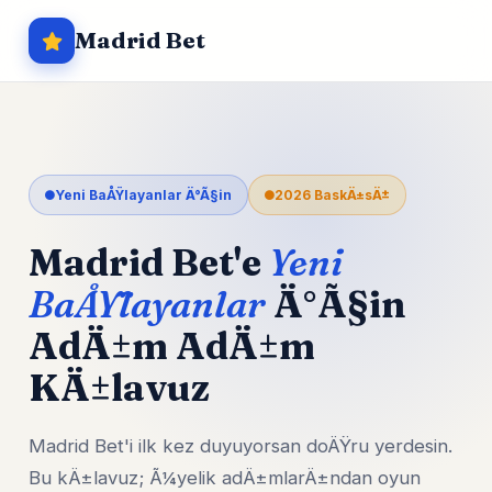
Madrid Bet
Yeni BaÅŸlayanlar Ä°Ã§in
2026 BaskÄ±sÄ±
Madrid Bet'e
Yeni
BaÅŸlayanlar
Ä°Ã§in
AdÄ±m AdÄ±m
KÄ±lavuz
Madrid Bet'i ilk kez duyuyorsan doÄŸru yerdesin.
Bu kÄ±lavuz; Ã¼yelik adÄ±mlarÄ±ndan oyun