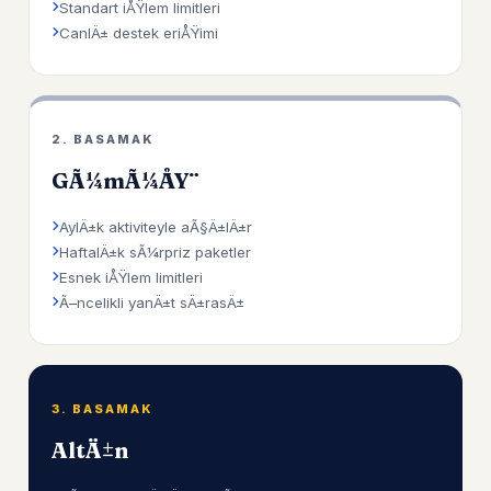
Standart iÅŸlem limitleri
CanlÄ± destek eriÅŸimi
2. BASAMAK
GÃ¼mÃ¼ÅŸ
AylÄ±k aktiviteyle aÃ§Ä±lÄ±r
HaftalÄ±k sÃ¼rpriz paketler
Esnek iÅŸlem limitleri
Ã–ncelikli yanÄ±t sÄ±rasÄ±
3. BASAMAK
AltÄ±n