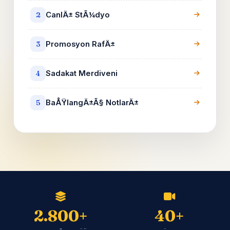
CanlÄ± StÃ¼dyo
2
Promosyon RafÄ±
3
Sadakat Merdiveni
4
BaÅŸlangÄ±Ã§ NotlarÄ±
5
2.800+
40+