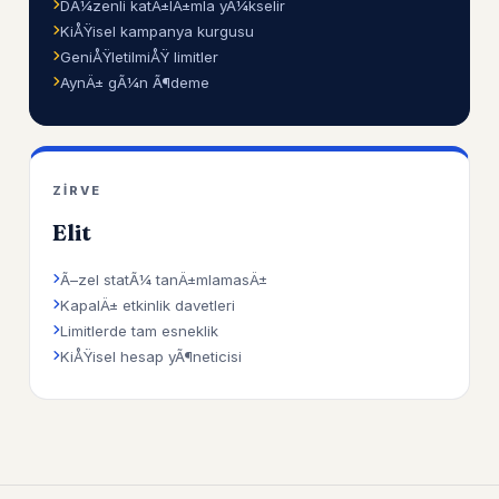
DÃ¼zenli katÄ±lÄ±mla yÃ¼kselir
KiÅŸisel kampanya kurgusu
GeniÅŸletilmiÅŸ limitler
AynÄ± gÃ¼n Ã¶deme
ZIRVE
Elit
Ã–zel statÃ¼ tanÄ±mlamasÄ±
KapalÄ± etkinlik davetleri
Limitlerde tam esneklik
KiÅŸisel hesap yÃ¶neticisi