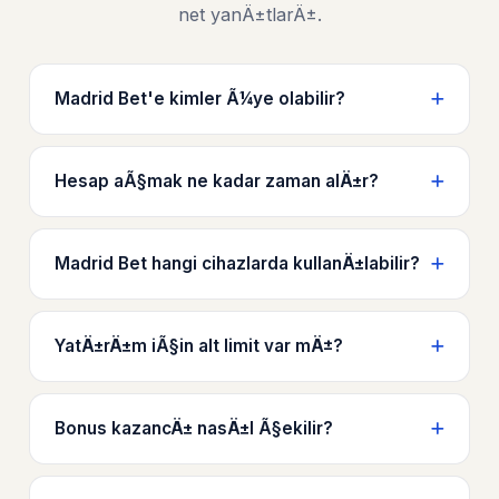
net yanÄ±tlarÄ±.
Madrid Bet'e kimler Ã¼ye olabilir?
Hesap aÃ§mak ne kadar zaman alÄ±r?
Madrid Bet hangi cihazlarda kullanÄ±labilir?
YatÄ±rÄ±m iÃ§in alt limit var mÄ±?
Bonus kazancÄ± nasÄ±l Ã§ekilir?