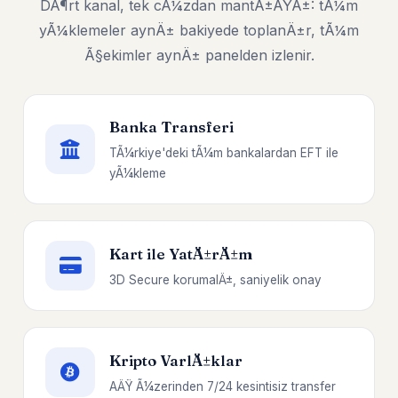
DÃ¶rt kanal, tek cÃ¼zdan mantÄ±ÄŸÄ±: tÃ¼m
yÃ¼klemeler aynÄ± bakiyede toplanÄ±r, tÃ¼m
Ã§ekimler aynÄ± panelden izlenir.
Banka Transferi
TÃ¼rkiye'deki tÃ¼m bankalardan EFT ile
yÃ¼kleme
Kart ile YatÄ±rÄ±m
3D Secure korumalÄ±, saniyelik onay
Kripto VarlÄ±klar
AÄŸ Ã¼zerinden 7/24 kesintisiz transfer