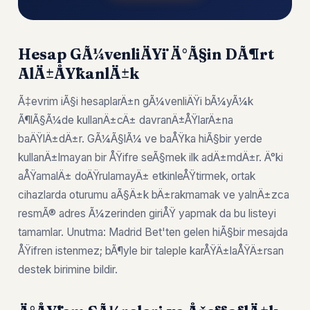
Hesap GÃ¼venliÄŸi Ä°Ã§in DÃ¶rt
AlÄ±ÅŸkanlÄ±k
Ã‡evrim iÃ§i hesaplarÄ±n gÃ¼venliÄŸi bÃ¼yÃ¼k
Ã¶lÃ§Ã¼de kullanÄ±cÄ± davranÄ±ÅŸlarÄ±na
baÄŸlÄ±dÄ±r. GÃ¼Ã§lÃ¼ ve baÅŸka hiÃ§bir yerde
kullanÄ±lmayan bir ÅŸifre seÃ§mek ilk adÄ±mdÄ±r. Ä°ki
aÅŸamalÄ± doÄŸrulamayÄ± etkinleÅŸtirmek, ortak
cihazlarda oturumu aÃ§Ä±k bÄ±rakmamak ve yalnÄ±zca
resmÃ® adres Ã¼zerinden giriÅŸ yapmak da bu listeyi
tamamlar. Unutma: Madrid Bet'ten gelen hiÃ§bir mesajda
ÅŸifren istenmez; bÃ¶yle bir taleple karÅŸÄ±laÅŸÄ±rsan
destek birimine bildir.