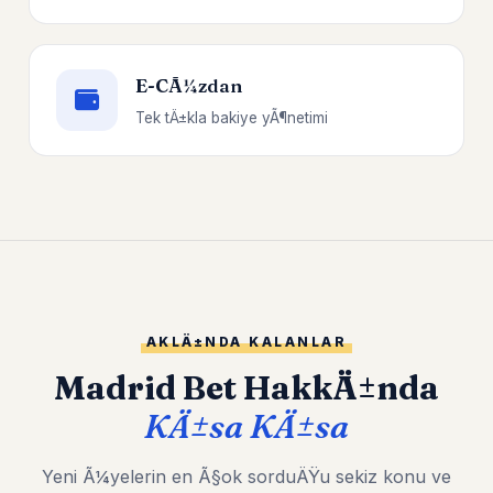
E-CÃ¼zdan
Tek tÄ±kla bakiye yÃ¶netimi
AKLÄ±NDA KALANLAR
Madrid Bet HakkÄ±nda
KÄ±sa KÄ±sa
Yeni Ã¼yelerin en Ã§ok sorduÄŸu sekiz konu ve