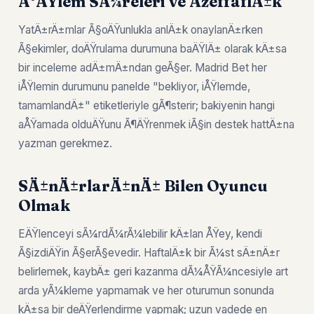
Ä°ÅŸlem SÃ¼releri ve ÅžeffaflÄ±k
YatÄ±rÄ±mlar Ã§oÄŸunlukla anlÄ±k onaylanÄ±rken
Ã§ekimler, doÄŸrulama durumuna baÄŸlÄ± olarak kÄ±sa
bir inceleme adÄ±mÄ±ndan geÃ§er. Madrid Bet her
iÅŸlemin durumunu panelde "bekliyor, iÅŸlemde,
tamamlandÄ±" etiketleriyle gÃ¶sterir; bakiyenin hangi
aÅŸamada olduÄŸunu Ã¶ÄŸrenmek iÃ§in destek hattÄ±na
yazman gerekmez.
SÄ±nÄ±rlarÄ±nÄ± Bilen Oyuncu
Olmak
EÄŸlenceyi sÃ¼rdÃ¼rÃ¼lebilir kÄ±lan ÅŸey, kendi
Ã§izdiÄŸin Ã§erÃ§evedir. HaftalÄ±k bir Ã¼st sÄ±nÄ±r
belirlemek, kaybÄ± geri kazanma dÃ¼ÅŸÃ¼ncesiyle art
arda yÃ¼kleme yapmamak ve her oturumun sonunda
kÄ±sa bir deÄŸerlendirme yapmak; uzun vadede en