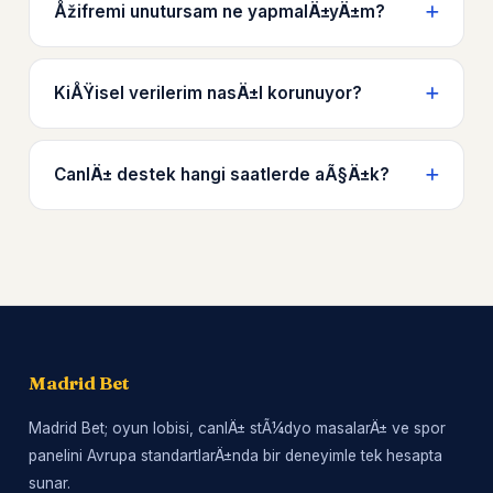
Åžifremi unutursam ne yapmalÄ±yÄ±m?
KiÅŸisel verilerim nasÄ±l korunuyor?
CanlÄ± destek hangi saatlerde aÃ§Ä±k?
Madrid Bet
Madrid Bet; oyun lobisi, canlÄ± stÃ¼dyo masalarÄ± ve spor
panelini Avrupa standartlarÄ±nda bir deneyimle tek hesapta
sunar.