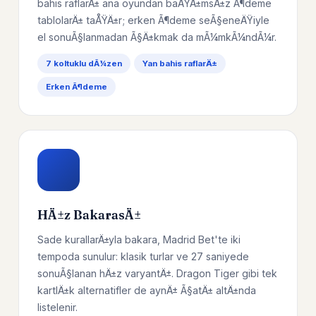
bahis raflarÄ± ana oyundan baÄŸÄ±msÄ±z Ã¶deme
tablolarÄ± taÅŸÄ±r; erken Ã¶deme seÃ§eneÄŸiyle
el sonuÃ§lanmadan Ã§Ä±kmak da mÃ¼mkÃ¼ndÃ¼r.
7 koltuklu dÃ¼zen
Yan bahis raflarÄ±
Erken Ã¶deme
HÄ±z BakarasÄ±
Sade kurallarÄ±yla bakara, Madrid Bet'te iki
tempoda sunulur: klasik turlar ve 27 saniyede
sonuÃ§lanan hÄ±z varyantÄ±. Dragon Tiger gibi tek
kartlÄ±k alternatifler de aynÄ± Ã§atÄ± altÄ±nda
listelenir.