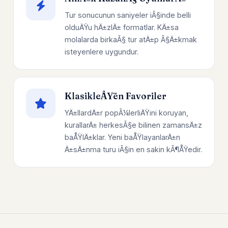
Tur sonucunun saniyeler iÃ§inde belli
olduÄŸu hÄ±zlÄ± formatlar. KÄ±sa
molalarda birkaÃ§ tur atÄ±p Ã§Ä±kmak
isteyenlere uygundur.
KlasikleÅŸen Favoriler
YÄ±llardÄ±r popÃ¼lerliÄŸini koruyan,
kurallarÄ± herkesÃ§e bilinen zamansÄ±z
baÅŸlÄ±klar. Yeni baÅŸlayanlarÄ±n
Ä±sÄ±nma turu iÃ§in en sakin kÃ¶ÅŸedir.