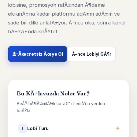
lobisine, promosyon rafÄ±ndan Ã¶deme
ekranÄ±na kadar platformu adÄ±m adÄ±m ve
sade bir dille anlatÄ±yor. Ã–nce oku, sonra kendi
hÄ±zÄ±nda keÅŸfet.
Ãœcretsiz Ãœye Ol
Ã–nce Lobiyi GÃ¶r
Bu KÄ±lavuzda Neler Var?
BeÅŸ bÃ¶lÃ¼mlÃ¼k tur â€” dilediÄŸin yerden
baÅŸla:
Lobi Turu
1