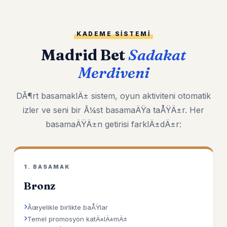
KADEME SISTEMI
Madrid Bet
Sadakat
Merdiveni
DÃ¶rt basamaklÄ± sistem, oyun aktiviteni otomatik
izler ve seni bir Ã¼st basamaÄŸa taÅŸÄ±r. Her
basamaÄŸÄ±n getirisi farklÄ±dÄ±r:
1. BASAMAK
Bronz
Ãœyelikle birlikte baÅŸlar
Temel promosyon katÄ±lÄ±mÄ±