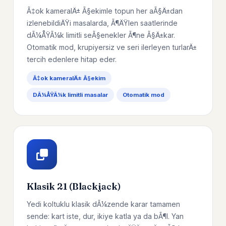
Ã‡ok kameralÄ± Ã§ekimle topun her aÃ§Ä±dan
izlenebildiÄŸi masalarda, Ã¶ÄŸlen saatlerinde
dÃ¼ÅŸÃ¼k limitli seÃ§enekler Ã¶ne Ã§Ä±kar.
Otomatik mod, krupiyersiz ve seri ilerleyen turlarÄ±
tercih edenlere hitap eder.
Ã‡ok kameralÄ± Ã§ekim
DÃ¼ÅŸÃ¼k limitli masalar
Otomatik mod
Klasik 21 (Blackjack)
Yedi koltuklu klasik dÃ¼zende karar tamamen
sende: kart iste, dur, ikiye katla ya da bÃ¶l. Yan