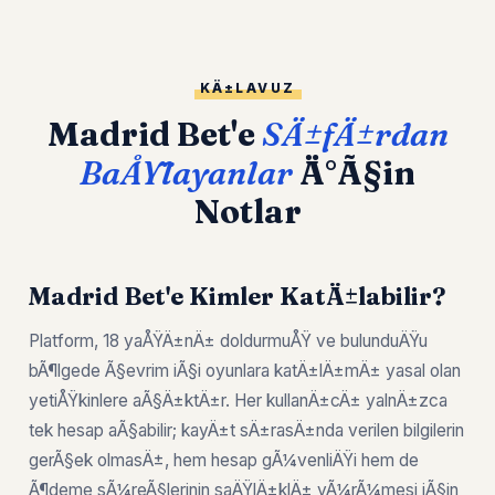
KÄ±LAVUZ
Madrid Bet'e
SÄ±fÄ±rdan
BaÅŸlayanlar
Ä°Ã§in
Notlar
Madrid Bet'e Kimler KatÄ±labilir?
Platform, 18 yaÅŸÄ±nÄ± doldurmuÅŸ ve bulunduÄŸu
bÃ¶lgede Ã§evrim iÃ§i oyunlara katÄ±lÄ±mÄ± yasal olan
yetiÅŸkinlere aÃ§Ä±ktÄ±r. Her kullanÄ±cÄ± yalnÄ±zca
tek hesap aÃ§abilir; kayÄ±t sÄ±rasÄ±nda verilen bilgilerin
gerÃ§ek olmasÄ±, hem hesap gÃ¼venliÄŸi hem de
Ã¶deme sÃ¼reÃ§lerinin saÄŸlÄ±klÄ± yÃ¼rÃ¼mesi iÃ§in