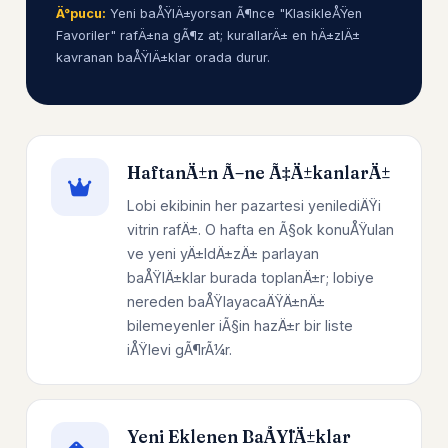
Ä°pucu:
Yeni baÅŸlÄ±yorsan Ã¶nce "KlasikleÅŸen
Favoriler" rafÄ±na gÃ¶z at; kurallarÄ± en hÄ±zlÄ±
kavranan baÅŸlÄ±klar orada durur.
HaftanÄ±n Ã–ne Ã‡Ä±kanlarÄ±
Lobi ekibinin her pazartesi yenilediÄŸi
vitrin rafÄ±. O hafta en Ã§ok konuÅŸulan
ve yeni yÄ±ldÄ±zÄ± parlayan
baÅŸlÄ±klar burada toplanÄ±r; lobiye
nereden baÅŸlayacaÄŸÄ±nÄ±
bilemeyenler iÃ§in hazÄ±r bir liste
iÅŸlevi gÃ¶rÃ¼r.
Yeni Eklenen BaÅŸlÄ±klar