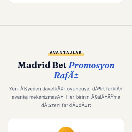
AVANTAJLAR
Madrid Bet
Promosyon
RafÄ±
Yeni Ã¼yeden davetkÃ¢r oyuncuya, dÃ¶rt farklÄ±
avantaj mekanizmasÄ±. Her birinin Ã§alÄ±ÅŸma
dÃ¼zeni farklÄ±dÄ±r: