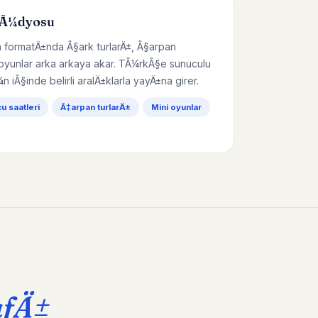
tÃ¼dyosu
 formatÄ±nda Ã§ark turlarÄ±, Ã§arpan
 oyunlar arka arkaya akar. TÃ¼rkÃ§e sunuculu
¼n iÃ§inde belirli aralÄ±klarla yayÄ±na girer.
 saatleri
Ã‡arpan turlarÄ±
Mini oyunlar
afÄ±