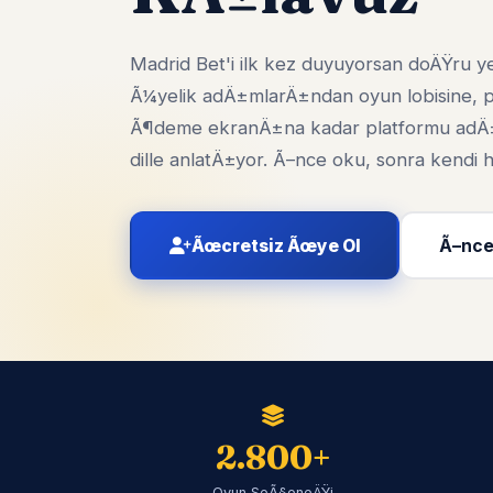
Madrid Bet'i ilk kez duyuyorsan doÄŸru y
Ã¼yelik adÄ±mlarÄ±ndan oyun lobisine,
Ã¶deme ekranÄ±na kadar platformu adÄ
dille anlatÄ±yor. Ã–nce oku, sonra kend
Ãœcretsiz Ãœye Ol
Ã–nce
2.800+
Oyun SeÃ§eneÄŸi