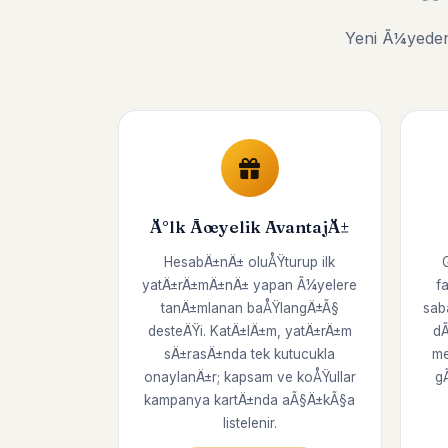
Yeni Ã¼yeden
Ä°lk Ãœyelik AvantajÄ±
HesabÄ±nÄ± oluÅŸturup ilk
yatÄ±rÄ±mÄ±nÄ± yapan Ã¼yelere
f
tanÄ±mlanan baÅŸlangÄ±Ã§
sab
desteÄŸi. KatÄ±lÄ±m, yatÄ±rÄ±m
dÃ
sÄ±rasÄ±nda tek kutucukla
me
onaylanÄ±r; kapsam ve koÅŸullar
g
kampanya kartÄ±nda aÃ§Ä±kÃ§a
listelenir.