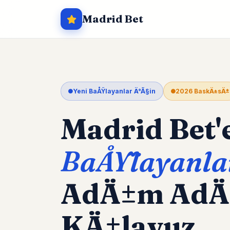
Madrid Bet
Yeni BaÅŸlayanlar Ä°Ã§in
2026 BaskÄ±sÄ±
Madrid Bet'
BaÅŸlayanla
AdÄ±m Ad
KÄ±lavuz