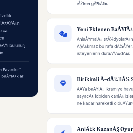
iÅŸlevi gÃ¶rÃ¼r.
zellik
ÅŸlÄ±ÄŸÄ±n
Yeni Eklenen BaÅŸlÄ±
±zca
uca
AnlaÅŸmalÄ± stÃ¼dyolarÄ±n
ÄŸi bulunur;
Ã§Ä±kmaz bu rafa dÃ¼ÅŸer. 
in.
isteyenlerin duraÄŸÄ±dÄ±r.
 Favoriler"
n baÅŸlÄ±klar
Birikimli Ã–dÃ¼llÃ¼ S
AÄŸa baÄŸlÄ± ikramiye havu
sayacÄ± lobiden canlÄ± izl
ne kadar hareketli olduÄ
AnlÄ±k KazanÃ§ Oyun