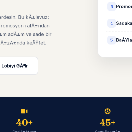
Promos
3
erdesin. Bu kÄ±lavuz;
Sadaka
4
 promosyon rafÄ±ndan
±m adÄ±m ve sade bir
BaÅŸla
5
i hÄ±zÄ±nda keÅŸfet.
 Lobiyi GÃ¶r
40+
45+
CanlÄ± Masa
Spor PazarÄ±