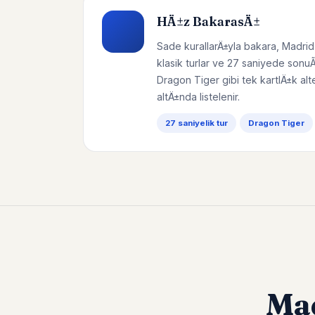
HÄ±z BakarasÄ±
Sade kurallarÄ±yla bakara, Madrid
klasik turlar ve 27 saniyede sonu
Dragon Tiger gibi tek kartlÄ±k alt
altÄ±nda listelenir.
27 saniyelik tur
Dragon Tiger
Ma