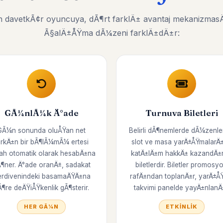
 davetkÃ¢r oyuncuya, dÃ¶rt farklÄ± avantaj mekanizmasÄ±
Ã§alÄ±ÅŸma dÃ¼zeni farklÄ±dÄ±r:
GÃ¼nlÃ¼k Ä°ade
Turnuva Biletleri
GÃ¼n sonunda oluÅŸan net
Belirli dÃ¶nemlerde dÃ¼zenl
arkÄ±n bir bÃ¶lÃ¼mÃ¼ ertesi
slot ve masa yarÄ±ÅŸmalarÄ
ah otomatik olarak hesabÄ±na
katÄ±lÄ±m hakkÄ± kazandÄ±
¶ner. Ä°ade oranÄ±, sadakat
biletlerdir. Biletler promosy
rdivenindeki basamaÄŸÄ±na
rafÄ±ndan toplanÄ±r, yarÄ±Å
Ã¶re deÄŸiÅŸkenlik gÃ¶sterir.
takvimi panelde yayÄ±nlanÄ±
HER GÃ¼N
ETKINLIK