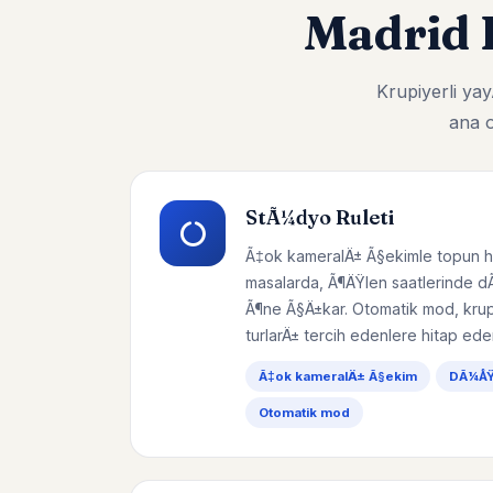
Madrid 
Krupiyerli y
ana o
StÃ¼dyo Ruleti
Ã‡ok kameralÄ± Ã§ekimle topun h
masalarda, Ã¶ÄŸlen saatlerinde d
Ã¶ne Ã§Ä±kar. Otomatik mod, krupi
turlarÄ± tercih edenlere hitap eder
Ã‡ok kameralÄ± Ã§ekim
DÃ¼ÅŸÃ
Otomatik mod