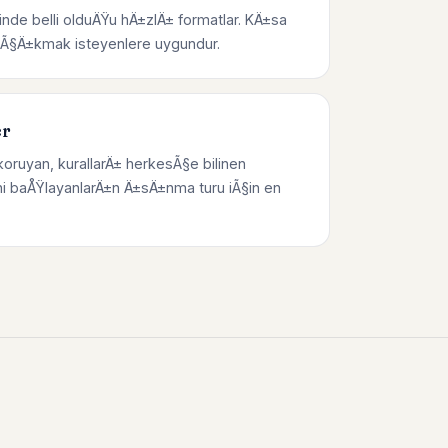
inde belli olduÄŸu hÄ±zlÄ± formatlar. KÄ±sa
p Ã§Ä±kmak isteyenlere uygundur.
er
koruyan, kurallarÄ± herkesÃ§e bilinen
i baÅŸlayanlarÄ±n Ä±sÄ±nma turu iÃ§in en