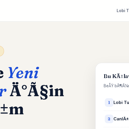
Lobi 
e
Yeni
Bu KÄ±la
r
Ä°Ã§in
BeÅŸ bÃ¶lÃ¼m
Ä±m
Lobi T
1
CanlÄ±
2