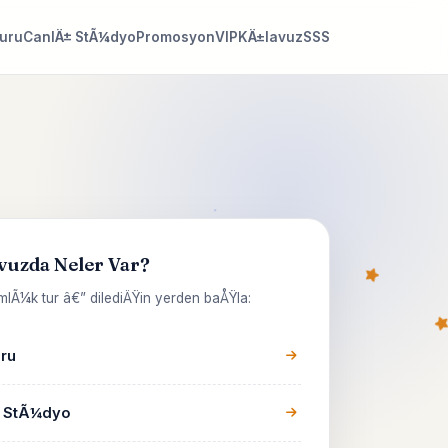
Turu
CanlÄ± StÃ¼dyo
Promosyon
VIP
KÄ±lavuz
SSS
vuzda Neler Var?
lÃ¼k tur â€” dilediÄŸin yerden baÅŸla:
uru
 StÃ¼dyo