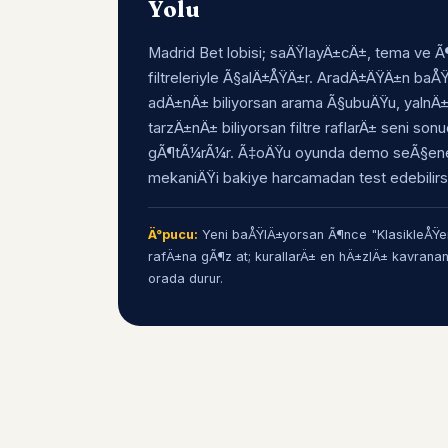
Yolu
Madrid Bet lobisi; saÄŸlayÄ±cÄ±, tema ve Ã¶
filtreleriyle Ã§alÄ±ÅŸÄ±r. AradÄ±ÄŸÄ±n ba
adÄ±nÄ± biliyorsan arama Ã§ubuÄŸu, yalnÄ
tarzÄ±nÄ± biliyorsan filtre raflarÄ± seni son
gÃ¶tÃ¼rÃ¼r. Ã‡oÄŸu oyunda demo seÃ§ene
mekaniÄŸi bakiye harcamadan test edebilirs
Ä°pucu:
Yeni baÅŸlÄ±yorsan Ã¶nce "KlasikleÅŸen
rafÄ±na gÃ¶z at; kurallarÄ± en hÄ±zlÄ± kavrana
orada durur.