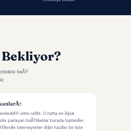
 Bekliyor?
obideki beÅŸ
k:
kanlarÄ±
enilediÄŸi vitrin rafÄ±. O hafta en Ã§ok
zÄ± parlayan baÅŸlÄ±klar burada toplanÄ±r;
Ä±nÄ± bilemeyenler iÃ§in hazÄ±r bir liste