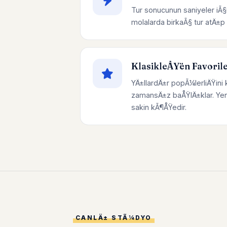
Tur sonucunun saniyeler iÃ§
molalarda birkaÃ§ tur atÄ±
KlasikleÅŸen Favoril
YÄ±llardÄ±r popÃ¼lerliÄŸini 
zamansÄ±z baÅŸlÄ±klar. Yen
sakin kÃ¶ÅŸedir.
CANLÄ± STÃ¼DYO