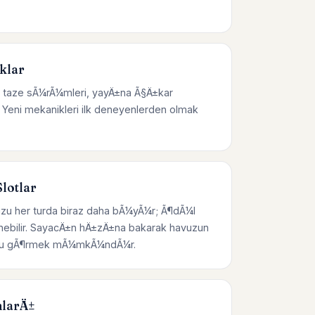
klar
 taze sÃ¼rÃ¼mleri, yayÄ±na Ã§Ä±kar
Yeni mekanikleri ilk deneyenlerden olmak
lotlar
zu her turda biraz daha bÃ¼yÃ¼r; Ã¶dÃ¼l
enebilir. SayacÄ±n hÄ±zÄ±na bakarak havuzun
Ÿunu gÃ¶rmek mÃ¼mkÃ¼ndÃ¼r.
larÄ±