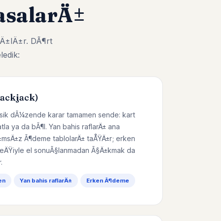
salarÄ±
Ä±lÄ±r. DÃ¶rt
ledik:
lackjack)
lasik dÃ¼zende karar tamamen sende: kart
katla ya da bÃ¶l. Yan bahis raflarÄ± ana
msÄ±z Ã¶deme tablolarÄ± taÅŸÄ±r; erken
ÄŸiyle el sonuÃ§lanmadan Ã§Ä±kmak da
.
en
Yan bahis raflarÄ±
Erken Ã¶deme