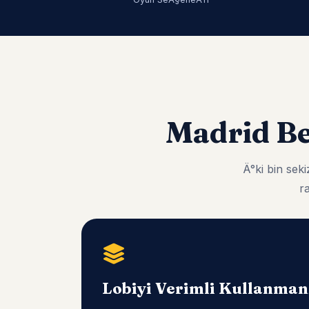
Madrid B
Ä°ki bin se
r
Lobiyi Verimli Kullanma