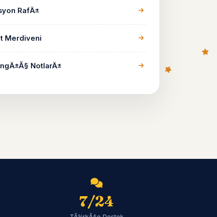
yon RafÄ±
t Merdiveni
ngÄ±Ã§ NotlarÄ±
7/24
TÃ¼rkÃ§e Destek