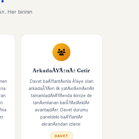
. Her birinin
ArkadaÅŸÄ±nÄ± Getir
enen
Davet baÄŸlantÄ±nla Ã¼ye olan
±na
arkadaÅŸÄ±n ilk yatÄ±rÄ±mÄ±nÄ±
ran
tamamladÄ±ÄŸÄ±nda ikinize de
on
tanÄ±mlanan karÅŸÄ±lÄ±klÄ±
Ÿma
avantajdÄ±r. Davet durumu
r.
paneldeki baÄŸlantÄ±
ekranÄ±ndan izlenir.
DAVET