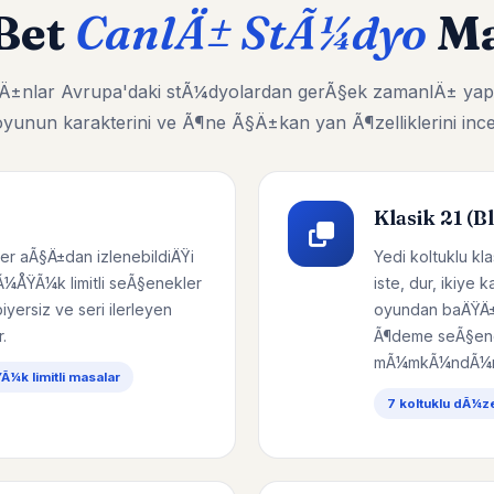
Bet
CanlÄ± StÃ¼dyo
Ma
ayÄ±nlar Avrupa'daki stÃ¼dyolardan gerÃ§ek zamanlÄ± yap
yunun karakterini ve Ã¶ne Ã§Ä±kan yan Ã¶zelliklerini ince
Klasik 21 (B
er aÃ§Ä±dan izlenebildiÄŸi
Yedi koltuklu k
Ã¼ÅŸÃ¼k limitli seÃ§enekler
iste, dur, ikiye 
yersiz ve seri ilerleyen
oyundan baÄŸÄ±
.
Ã¶deme seÃ§ene
mÃ¼mkÃ¼ndÃ¼r
¼k limitli masalar
7 koltuklu dÃ¼z