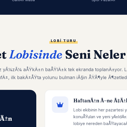
LOBI TURU
et
Lobisinde
Seni Neler
kiz yÃ¼zÃ¼ aÅŸkÄ±n baÅŸlÄ±k tek ekranda toplanÄ±yor. L
afÄ±, ilk bakÄ±ÅŸta yolunu bulman iÃ§in ÅŸÃ¶yle Ã¶zetledi
HaftanÄ±n Ã–ne Ã‡Ä±
Lobi ekibinin her pazartesi y
konuÅŸulan ve yeni yÄ±ldÄ±
nÄ±n
lobiye nereden baÅŸlayacaÄŸ