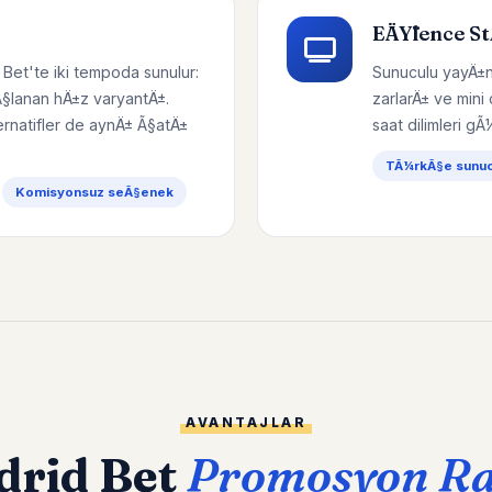
EÄŸlence S
 Bet'te iki tempoda sunulur:
Sunuculu yayÄ±n
Ã§lanan hÄ±z varyantÄ±.
zarlarÄ± ve mini
ernatifler de aynÄ± Ã§atÄ±
saat dilimleri gÃ
TÃ¼rkÃ§e sunucu
Komisyonsuz seÃ§enek
AVANTAJLAR
drid Bet
Promosyon R