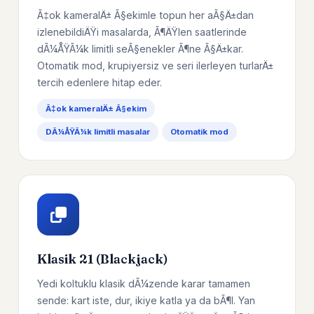
Ã‡ok kameralÄ± Ã§ekimle topun her aÃ§Ä±dan
izlenebildiÄŸi masalarda, Ã¶ÄŸlen saatlerinde
dÃ¼ÅŸÃ¼k limitli seÃ§enekler Ã¶ne Ã§Ä±kar.
Otomatik mod, krupiyersiz ve seri ilerleyen turlarÄ±
tercih edenlere hitap eder.
Ã‡ok kameralÄ± Ã§ekim
DÃ¼ÅŸÃ¼k limitli masalar
Otomatik mod
Klasik 21 (Blackjack)
Yedi koltuklu klasik dÃ¼zende karar tamamen
sende: kart iste, dur, ikiye katla ya da bÃ¶l. Yan