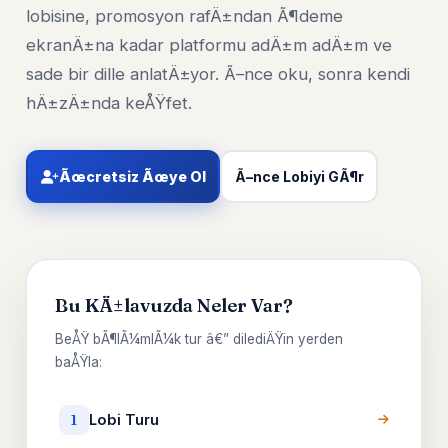
lobisine, promosyon rafÄ±ndan Ã¶deme
ekranÄ±na kadar platformu adÄ±m adÄ±m ve
sade bir dille anlatÄ±yor. Ã–nce oku, sonra kendi
hÄ±zÄ±nda keÅŸfet.
Ãœcretsiz Ãœye Ol
Ã–nce Lobiyi GÃ¶r
Bu KÄ±lavuzda Neler Var?
BeÅŸ bÃ¶lÃ¼mlÃ¼k tur â€” dilediÄŸin yerden
baÅŸla:
Lobi Turu
1