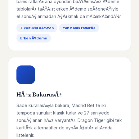
bahis raflarÄ± ana oyundan baÄŸÄ±msÄ±z Ã¶deme
tablolarÄ± taÅŸÄ±r; erken Ã¶deme seÃ§eneÄŸiyle
el sonuÃ§lanmadan Ã§Ä±kmak da mÃ¼mkÃ¼ndÃ¼r.
7 koltuklu dÃ¼zen
Yan bahis raflarÄ±
Erken Ã¶deme
HÄ±z BakarasÄ±
Sade kurallarÄ±yla bakara, Madrid Bet'te iki
tempoda sunulur: klasik turlar ve 27 saniyede
sonuÃ§lanan hÄ±z varyantÄ±. Dragon Tiger gibi tek
kartlÄ±k alternatifler de aynÄ± Ã§atÄ± altÄ±nda
listelenir.