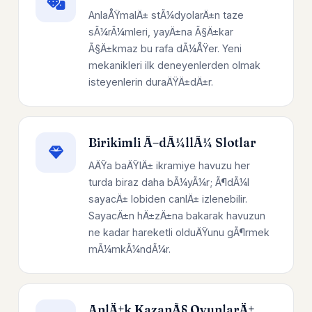
AnlaÅŸmalÄ± stÃ¼dyolarÄ±n taze
sÃ¼rÃ¼mleri, yayÄ±na Ã§Ä±kar
Ã§Ä±kmaz bu rafa dÃ¼ÅŸer. Yeni
mekanikleri ilk deneyenlerden olmak
isteyenlerin duraÄŸÄ±dÄ±r.
Birikimli Ã–dÃ¼llÃ¼ Slotlar
AÄŸa baÄŸlÄ± ikramiye havuzu her
turda biraz daha bÃ¼yÃ¼r; Ã¶dÃ¼l
sayacÄ± lobiden canlÄ± izlenebilir.
SayacÄ±n hÄ±zÄ±na bakarak havuzun
ne kadar hareketli olduÄŸunu gÃ¶rmek
mÃ¼mkÃ¼ndÃ¼r.
AnlÄ±k KazanÃ§ OyunlarÄ±