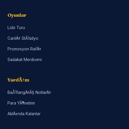
Oyunlar
Lobi Turu
CanlÄ± StÃ¼dyo
Promosyon RafÄ±
Sadakat Merdiveni
YardÄ±m
BaÅŸlangÄ±Ã§ NotlarÄ±
Para YÃ¶netimi
AklÄ±nda Kalanlar