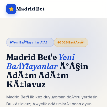
Madrid Bet
Yeni BaÅŸlayanlar Ä°Ã§in
2026 BaskÄ±sÄ±
Madrid Bet'e
Yeni
BaÅŸlayanlar
Ä°Ã§in
AdÄ±m AdÄ±m
KÄ±lavuz
Madrid Bet'i ilk kez duyuyorsan doÄŸru yerdesin.
Bu kÄ±lavuz; Ã¼yelik adÄ±mlarÄ±ndan oyun