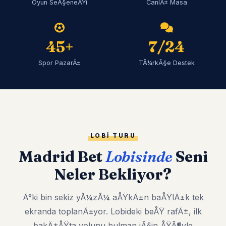
Oyun SeÃ§eneÄŸi
CanlÄ± Masa
45+
7/24
Spor PazarÄ±
TÃ¼rkÃ§e Destek
LOBI TURU
Madrid Bet
Lobisinde
Seni
Neler Bekliyor?
Ä°ki bin sekiz yÃ¼zÃ¼ aÅŸkÄ±n baÅŸlÄ±k tek
ekranda toplanÄ±yor. Lobideki beÅŸ rafÄ±, ilk
bakÄ±ÅŸta yolunu bulman iÃ§in ÅŸÃ¶yle