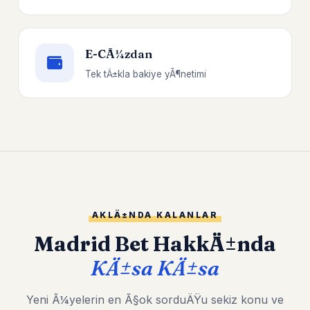
E-CÃ¼zdan
Tek tÄ±kla bakiye yÃ¶netimi
AKLÄ±NDA KALANLAR
Madrid Bet HakkÄ±nda
KÄ±sa KÄ±sa
Yeni Ã¼yelerin en Ã§ok sorduÄŸu sekiz konu ve