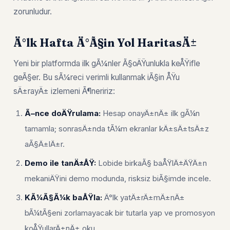
zorunludur.
Ä°lk Hafta Ä°Ã§in Yol HaritasÄ±
Yeni bir platformda ilk gÃ¼nler Ã§oÄŸunlukla keÅŸifle
geÃ§er. Bu sÃ¼reci verimli kullanmak iÃ§in ÅŸu
sÄ±rayÄ± izlemeni Ã¶neririz:
Ã–nce doÄŸrulama:
Hesap onayÄ±nÄ± ilk gÃ¼n
tamamla; sonrasÄ±nda tÃ¼m ekranlar kÄ±sÄ±tsÄ±z
aÃ§Ä±lÄ±r.
Demo ile tanÄ±ÅŸ:
Lobide birkaÃ§ baÅŸlÄ±ÄŸÄ±n
mekaniÄŸini demo modunda, risksiz biÃ§imde incele.
KÃ¼Ã§Ã¼k baÅŸla:
Ä°lk yatÄ±rÄ±mÄ±nÄ±
bÃ¼tÃ§eni zorlamayacak bir tutarla yap ve promosyon
koÅŸullarÄ±nÄ± oku.