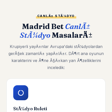
CANLÄ± STÃ¼DYO
Madrid Bet
CanlÄ±
StÃ¼dyo
MasalarÄ±
Krupiyerli yayÄ±nlar Avrupa'daki stÃ¼dyolardan
gerÃ§ek zamanlÄ± yapÄ±lÄ±r. DÃ¶rt ana oyunun
karakterini ve Ã¶ne Ã§Ä±kan yan Ã¶zelliklerini
inceledik:
StÃ¼dyo Ruleti