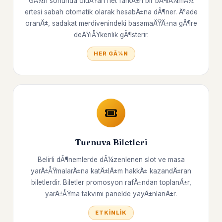
GÃ¼n sonunda oluÅŸan net farkÄ±n bir bÃ¶lÃ¼mÃ¼
ertesi sabah otomatik olarak hesabÄ±na dÃ¶ner. Ä°ade
oranÄ±, sadakat merdivenindeki basamaÄŸÄ±na gÃ¶re
deÄŸiÅŸkenlik gÃ¶sterir.
HER GÃ¼N
Turnuva Biletleri
Belirli dÃ¶nemlerde dÃ¼zenlenen slot ve masa
yarÄ±ÅŸmalarÄ±na katÄ±lÄ±m hakkÄ± kazandÄ±ran
biletlerdir. Biletler promosyon rafÄ±ndan toplanÄ±r,
yarÄ±ÅŸma takvimi panelde yayÄ±nlanÄ±r.
ETKINLIK