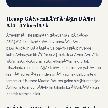
Hesap GÃ¼venliÄŸi Ä°Ã§in DÃ¶rt
AlÄ±ÅŸkanlÄ±k
Ã‡evrim iÃ§i hesaplarÄ±n gÃ¼venliÄŸi bÃ¼yÃ¼k
Ã¶lÃ§Ã¼de kullanÄ±cÄ± davranÄ±ÅŸlarÄ±na
baÄŸlÄ±dÄ±r. GÃ¼Ã§lÃ¼ ve baÅŸka hiÃ§bir yerde
kullanÄ±lmayan bir ÅŸifre seÃ§mek ilk adÄ±mdÄ±r. Ä°ki
aÅŸamalÄ± doÄŸrulamayÄ± etkinleÅŸtirmek, ortak
cihazlarda oturumu aÃ§Ä±k bÄ±rakmamak ve yalnÄ±zca
resmÃ® adres Ã¼zerinden giriÅŸ yapmak da bu listeyi
tamamlar. Unutma: Madrid Bet'ten gelen hiÃ§bir mesajda
ÅŸifren istenmez; bÃ¶yle bir taleple karÅŸÄ±laÅŸÄ±rsan
destek birimine bildir.