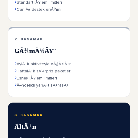
Standart iÅŸlem limitleri
CanlÄ± destek eriÅŸimi
2. BASAMAK
GÃ¼mÃ¼ÅŸ
AylÄ±k aktiviteyle aÃ§Ä±lÄ±r
HaftalÄ±k sÃ¼rpriz paketler
Esnek iÅŸlem limitleri
Ã–ncelikli yanÄ±t sÄ±rasÄ±
3. BASAMAK
AltÄ±n