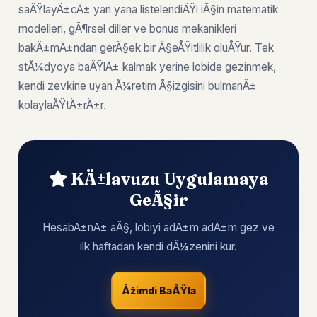
saÄŸlayÄ±cÄ± yan yana listelendiÄŸi iÃ§in matematik
modelleri, gÃ¶rsel diller ve bonus mekanikleri
bakÄ±mÄ±ndan gerÃ§ek bir Ã§eÅŸitlilik oluÅŸur. Tek
stÃ¼dyoya baÄŸlÄ± kalmak yerine lobide gezinmek,
kendi zevkine uyan Ã¼retim Ã§izgisini bulmanÄ±
kolaylaÅŸtÄ±rÄ±r.
KÄ±lavuzu Uygulamaya
GeÃ§ir
HesabÄ±nÄ± aÃ§, lobiyi adÄ±m adÄ±m gez ve
ilk haftadan kendi dÃ¼zenini kur.
Åžimdi BaÅŸla