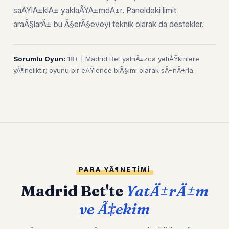
saÄŸlÄ±klÄ± yaklaÅŸÄ±mdÄ±r. Paneldeki limit
araÃ§larÄ± bu Ã§erÃ§eveyi teknik olarak da destekler.
Sorumlu Oyun:
18+ | Madrid Bet yalnÄ±zca yetiÅŸkinlere
yÃ¶neliktir; oyunu bir eÄŸlence biÃ§imi olarak sÄ±nÄ±rla.
PARA YÃ¶NETIMI
Madrid Bet'te
YatÄ±rÄ±m
ve Ã‡ekim