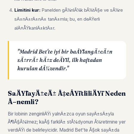
Limitini kur:
Panelden gÃ¼nlÃ¼k bÃ¼tÃ§e ve sÃ¼re
sÄ±nÄ±rÄ±nÄ± tanÄ±mla; bu, en deÄŸerli
alÄ±ÅŸkanlÄ±ktÄ±r.
"Madrid Bet'te iyi bir baÅŸlangÄ±cÄ±n
sÄ±rrÄ± hÄ±z deÄŸil, ilk haftadan
kurulan dÃ¼zendir."
SaÄŸlayÄ±cÄ± Ã‡eÅŸitliliÄŸi Neden
Ã–nemli?
Bir lobinin zenginliÄŸi yalnÄ±zca oyun sayÄ±sÄ±yla
Ã¶lÃ§Ã¼lmez; kaÃ§ farklÄ± stÃ¼dyonun Ã¼retimine yer
verdiÄŸi de belirleyicidir. Madrid Bet'te Ã§ok sayÄ±da