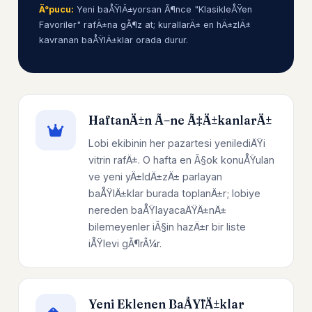
Ä°pucu:
Yeni baÅŸlÄ±yorsan Ã¶nce "KlasikleÅŸen
Favoriler" rafÄ±na gÃ¶z at; kurallarÄ± en hÄ±zlÄ±
kavranan baÅŸlÄ±klar orada durur.
HaftanÄ±n Ã–ne Ã‡Ä±kanlarÄ±
Lobi ekibinin her pazartesi yenilediÄŸi
vitrin rafÄ±. O hafta en Ã§ok konuÅŸulan
ve yeni yÄ±ldÄ±zÄ± parlayan
baÅŸlÄ±klar burada toplanÄ±r; lobiye
nereden baÅŸlayacaÄŸÄ±nÄ±
bilemeyenler iÃ§in hazÄ±r bir liste
iÅŸlevi gÃ¶rÃ¼r.
Yeni Eklenen BaÅŸlÄ±klar