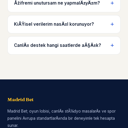
Åžifremi unutursam ne yapmalÄ±yÄ±m?
KiÅŸisel verilerim nasÄ±l korunuyor?
CanlÄ± destek hangi saatlerde aÃ§Ä±k?
Madrid Bet
Madrid Bet; oyun lobisi, canlÄ± stÃ¼dyo masalarÄ± ve spor
panelini Avrupa standartlarÄ±nda bir deneyimle tek hesapta
sunar.