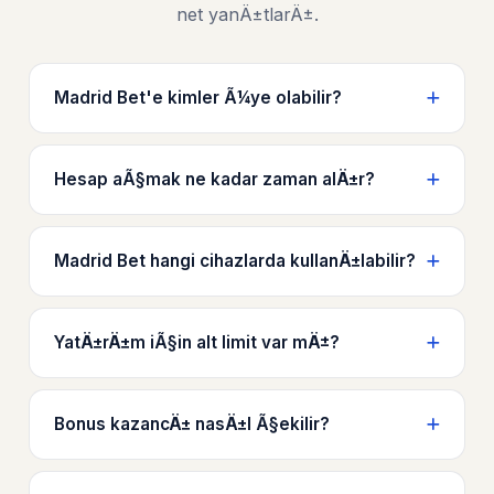
net yanÄ±tlarÄ±.
Madrid Bet'e kimler Ã¼ye olabilir?
Hesap aÃ§mak ne kadar zaman alÄ±r?
Madrid Bet hangi cihazlarda kullanÄ±labilir?
YatÄ±rÄ±m iÃ§in alt limit var mÄ±?
Bonus kazancÄ± nasÄ±l Ã§ekilir?