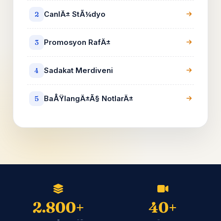
CanlÄ± StÃ¼dyo
2
Promosyon RafÄ±
3
Sadakat Merdiveni
4
BaÅŸlangÄ±Ã§ NotlarÄ±
5
2.800+
40+