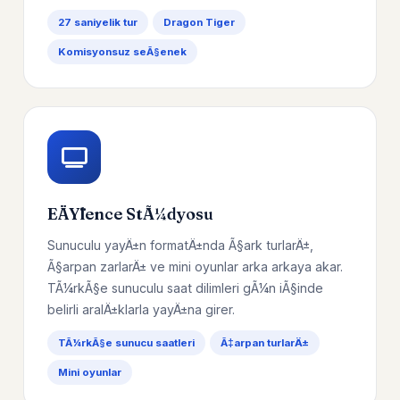
27 saniyelik tur
Dragon Tiger
Komisyonsuz seÃ§enek
EÄŸlence StÃ¼dyosu
Sunuculu yayÄ±n formatÄ±nda Ã§ark turlarÄ±,
Ã§arpan zarlarÄ± ve mini oyunlar arka arkaya akar.
TÃ¼rkÃ§e sunuculu saat dilimleri gÃ¼n iÃ§inde
belirli aralÄ±klarla yayÄ±na girer.
TÃ¼rkÃ§e sunucu saatleri
Ã‡arpan turlarÄ±
Mini oyunlar