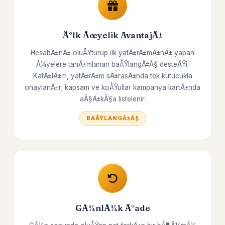
Ä°lk Ãœyelik AvantajÄ±
HesabÄ±nÄ± oluÅŸturup ilk yatÄ±rÄ±mÄ±nÄ± yapan
Ã¼yelere tanÄ±mlanan baÅŸlangÄ±Ã§ desteÄŸi.
KatÄ±lÄ±m, yatÄ±rÄ±m sÄ±rasÄ±nda tek kutucukla
onaylanÄ±r; kapsam ve koÅŸullar kampanya kartÄ±nda
aÃ§Ä±kÃ§a listelenir.
BAÅŸLANGÄ±Ã§
GÃ¼nlÃ¼k Ä°ade