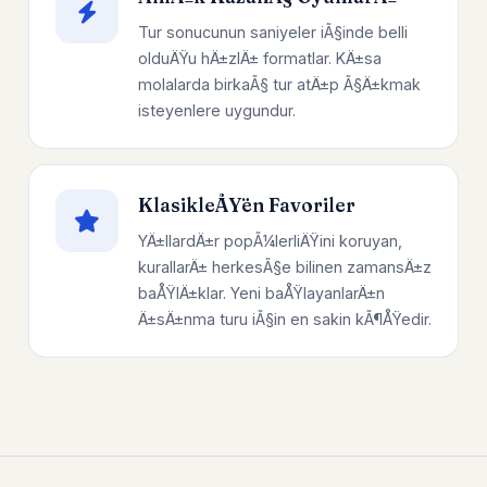
Tur sonucunun saniyeler iÃ§inde belli
olduÄŸu hÄ±zlÄ± formatlar. KÄ±sa
molalarda birkaÃ§ tur atÄ±p Ã§Ä±kmak
isteyenlere uygundur.
KlasikleÅŸen Favoriler
YÄ±llardÄ±r popÃ¼lerliÄŸini koruyan,
kurallarÄ± herkesÃ§e bilinen zamansÄ±z
baÅŸlÄ±klar. Yeni baÅŸlayanlarÄ±n
Ä±sÄ±nma turu iÃ§in en sakin kÃ¶ÅŸedir.