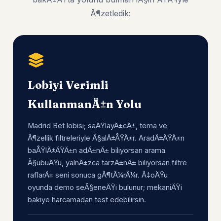
Ã¶zetledik:
Lobiyi Verimli
KullanmanÄ±n Yolu
Madrid Bet lobisi; saÄŸlayÄ±cÄ±, tema ve
Ã¶zellik filtreleriyle Ã§alÄ±ÅŸÄ±r. AradÄ±ÄŸÄ±n
baÅŸlÄ±ÄŸÄ±n adÄ±nÄ± biliyorsan arama
Ã§ubuÄŸu, yalnÄ±zca tarzÄ±nÄ± biliyorsan filtre
raflarÄ± seni sonuca gÃ¶tÃ¼rÃ¼r. Ã‡oÄŸu
oyunda demo seÃ§eneÄŸi bulunur; mekaniÄŸi
bakiye harcamadan test edebilirsin.