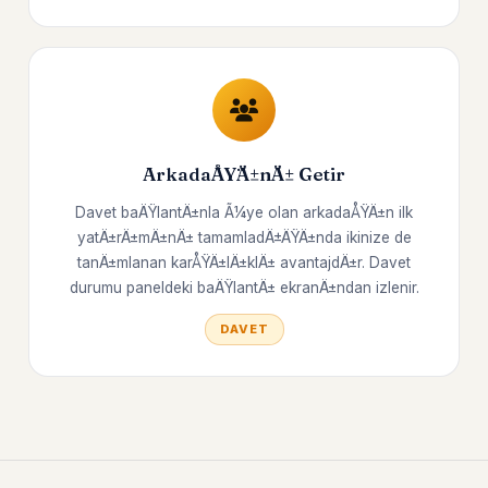
ArkadaÅŸÄ±nÄ± Getir
Davet baÄŸlantÄ±nla Ã¼ye olan arkadaÅŸÄ±n ilk
yatÄ±rÄ±mÄ±nÄ± tamamladÄ±ÄŸÄ±nda ikinize de
tanÄ±mlanan karÅŸÄ±lÄ±klÄ± avantajdÄ±r. Davet
durumu paneldeki baÄŸlantÄ± ekranÄ±ndan izlenir.
DAVET