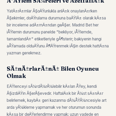
Ä°ÅŸlem SÃ¼releri ve ÅžeffaflÄ±k
YatÄ±rÄ±mlar Ã§oÄŸunlukla anlÄ±k onaylanÄ±rken
Ã§ekimler, doÄŸrulama durumuna baÄŸlÄ± olarak kÄ±sa
bir inceleme adÄ±mÄ±ndan geÃ§er. Madrid Bet her
iÅŸlemin durumunu panelde "bekliyor, iÅŸlemde,
tamamlandÄ±" etiketleriyle gÃ¶sterir; bakiyenin hangi
aÅŸamada olduÄŸunu Ã¶ÄŸrenmek iÃ§in destek hattÄ±na
yazman gerekmez.
SÄ±nÄ±rlarÄ±nÄ± Bilen Oyuncu
Olmak
EÄŸlenceyi sÃ¼rdÃ¼rÃ¼lebilir kÄ±lan ÅŸey, kendi
Ã§izdiÄŸin Ã§erÃ§evedir. HaftalÄ±k bir Ã¼st sÄ±nÄ±r
belirlemek, kaybÄ± geri kazanma dÃ¼ÅŸÃ¼ncesiyle art
arda yÃ¼kleme yapmamak ve her oturumun sonunda
kÄ±sa bir deÄŸerlendirme yapmak; uzun vadede en