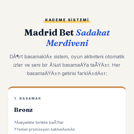
KADEME SISTEMI
Madrid Bet
Sadakat
Merdiveni
DÃ¶rt basamaklÄ± sistem, oyun aktiviteni otomatik
izler ve seni bir Ã¼st basamaÄŸa taÅŸÄ±r. Her
basamaÄŸÄ±n getirisi farklÄ±dÄ±r:
1. BASAMAK
Bronz
Ãœyelikle birlikte baÅŸlar
Temel promosyon katÄ±lÄ±mÄ±