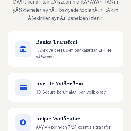
DÃ¶rt kanal, tek cÃ¼zdan mantÄ±ÄŸÄ±: tÃ¼m
yÃ¼klemeler aynÄ± bakiyede toplanÄ±r, tÃ¼m
Ã§ekimler aynÄ± panelden izlenir.
Banka Transferi
TÃ¼rkiye'deki tÃ¼m bankalardan EFT ile
yÃ¼kleme
Kart ile YatÄ±rÄ±m
3D Secure korumalÄ±, saniyelik onay
Kripto VarlÄ±klar
AÄŸ Ã¼zerinden 7/24 kesintisiz transfer