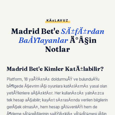
KÄ±LAVUZ
Madrid Bet'e
SÄ±fÄ±rdan
BaÅŸlayanlar
Ä°Ã§in
Notlar
Madrid Bet'e Kimler KatÄ±labilir?
Platform, 18 yaÅŸÄ±nÄ± doldurmuÅŸ ve bulunduÄŸu
bÃ¶lgede Ã§evrim iÃ§i oyunlara katÄ±lÄ±mÄ± yasal olan
yetiÅŸkinlere aÃ§Ä±ktÄ±r. Her kullanÄ±cÄ± yalnÄ±zca
tek hesap aÃ§abilir; kayÄ±t sÄ±rasÄ±nda verilen bilgilerin
gerÃ§ek olmasÄ±, hem hesap gÃ¼venliÄŸi hem de
Ã¶deme sÃ¼reÃ§lerinin saÄŸlÄ±klÄ± yÃ¼rÃ¼mesi iÃ§in