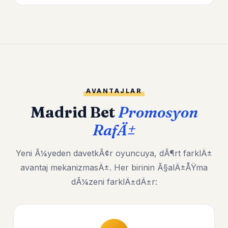
AVANTAJLAR
Madrid Bet
Promosyon
RafÄ±
Yeni Ã¼yeden davetkÃ¢r oyuncuya, dÃ¶rt farklÄ±
avantaj mekanizmasÄ±. Her birinin Ã§alÄ±ÅŸma
dÃ¼zeni farklÄ±dÄ±r: