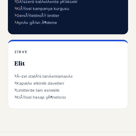
DÃ¼zenli katÄ±lÄ±mla yÃ¼kselir
KiÅŸisel kampanya kurgusu
GeniÅŸletilmiÅŸ limitler
AynÄ± gÃ¼n Ã¶deme
ZIRVE
Elit
Ã–zel statÃ¼ tanÄ±mlamasÄ±
KapalÄ± etkinlik davetleri
Limitlerde tam esneklik
KiÅŸisel hesap yÃ¶neticisi